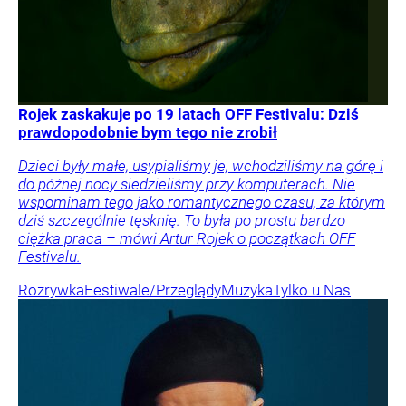
Rojek zaskakuje po 19 latach OFF Festivalu: Dziś
prawdopodobnie bym tego nie zrobił
Dzieci były małe, usypialiśmy je, wchodziliśmy na górę i
do późnej nocy siedzieliśmy przy komputerach. Nie
wspominam tego jako romantycznego czasu, za którym
dziś szczególnie tęsknię. To była po prostu bardzo
ciężka praca – mówi Artur Rojek o początkach OFF
Festivalu.
Rozrywka
Festiwale/Przeglądy
Muzyka
Tylko u Nas