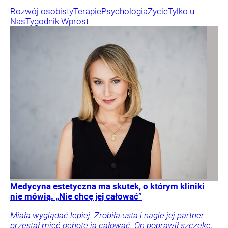
Rozwój osobisty
Terapie
Psychologia
Życie
Tylko u
Nas
Tygodnik Wprost
Medycyna estetyczna ma skutek, o którym kliniki
nie mówią. „Nie chcę jej całować”
Miała wyglądać lepiej. Zrobiła usta i nagle jej partner
przestał mieć ochotę ją całować. On poprawił szczękę,