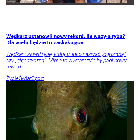
Wędkarz ustanowił nowy rekord. Ile ważyła ryba?
Dla wielu będzie to zaskakujące
Wędkarz złowił rybę, którą trudno nazwać „ogromną”
czy „gigantyczną”. Mimo to wystarczyła by padł nowy
rekord.
Życie
Świat
Sport