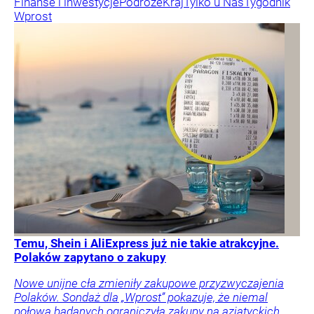
Finanse i inwestycje
Podróże
Kraj
Tylko u Nas
Tygodnik
Wprost
Temu, Shein i AliExpress już nie takie atrakcyjne.
Polaków zapytano o zakupy
Nowe unijne cła zmieniły zakupowe przyzwyczajenia
Polaków. Sondaż dla „Wprost” pokazuje, że niemal
połowa badanych ograniczyła zakupy na azjatyckich