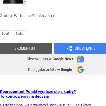
Źródło:
Wirtualna Polska
/
kp.ru
Sport
Świat
SKOMENTUJ
UDOSTĘPNIJ
Obserwuj nas
w
Google News
Dodaj jako
źródło w Google
Reprezentant Polski wypisze się z kadry?
To kontrowersyjna decyzja
Bartosz Gomułka przedłużył umowę z PGE Projektem