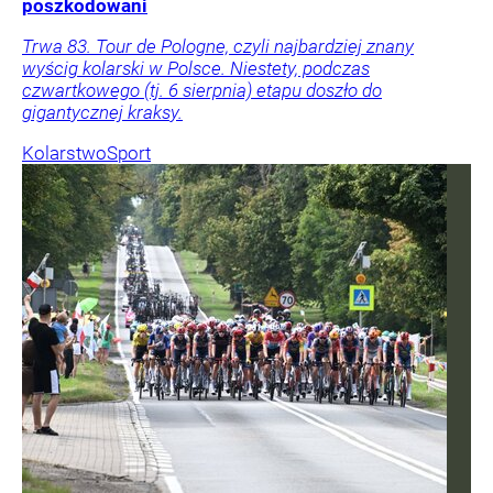
poszkodowani
Trwa 83. Tour de Pologne, czyli najbardziej znany
wyścig kolarski w Polsce. Niestety, podczas
czwartkowego (tj. 6 sierpnia) etapu doszło do
gigantycznej kraksy.
Kolarstwo
Sport