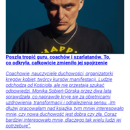
Poszła tropić guru, coachów i szarlatanów. To,
co odkryła, całkowicie zmieniło jej spojrzenie
Coachowie, nauczyciele duchowości, organizatorki
kręgów kobiet, twórcy kursów manifestacji. Ludzie
odchodzą od Kościoła, ale nie przestają szukać
odpowiedzi. Monika Sobień-Górska przez dwa lata
sprawdzała, co naprawdę kryje się za obietnicami
uzdrowienia, transformacji i odnalezienia sensu. „Im
dłużej pracowałam nad książką, tym mniej interesowało
mnie, czy nowa duchowość jest dobra czy zła. Coraz
bardziej interesowało mnie, dlaczego tak wielu ludzi jej
potrzebuje”.