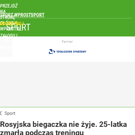
PRZEJDŹ
NA
SPORT WPROST
STRONĘ
GŁÓWNĄ
UBSKRYBUJ
SPORT
WPROST.PL
ZALOGUJ
Partner
MENU
Sport
Rosyjska biegaczka nie żyje. 25-latka
zmarła podczas treningu