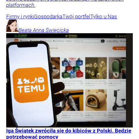
platformach.
Firmy i rynki
Gospodarka
Twój portfel
Tylko u Nas
Beata Anna
Święcicka
Iga Świątek zwróciła się do kibiców z Polski. Będzie
potrzebować pomocy