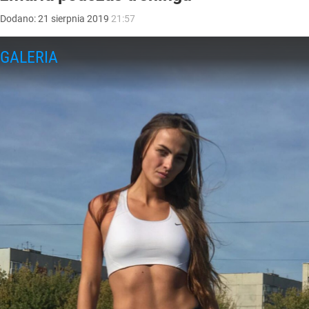
Dodano:
21
sierpnia
2019
21:57