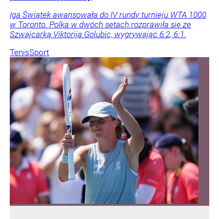
Iga Świątek awansowała do IV rundy turnieju WTA 1000
w Toronto. Polka w dwóch setach rozprawiła się ze
Szwajcarką Viktorija Golubic, wygrywając 6:2, 6:1.
Tenis
Sport