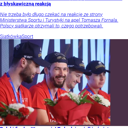
z błyskawiczną reakcją
Nie trzeba było długo czekać na reakcję ze strony
Ministerstwa Sportu i Turystyki na apel Tomasza Fornala.
Polscy siatkarze otrzymali to, czego potrzebowali.
Siatkówka
Sport