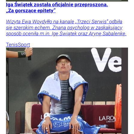
Iga Świątek została oficjalnie przeproszona.
„Za gorszące epitety”
Wizyta Ewa Woydyłło na kanale „Trzeci Serwis” odbiła
się szerokim echem. Znana psycholog w zaskakujący
sposób oceniła m.in. Igę Świątek oraz Arynę Sabalenkę.
Tenis
Sport