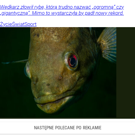
Wędkarz złowił rybę, którą trudno nazwać „ogromną” czy
„gigantyczną”. Mimo to wystarczyła by padł nowy rekord.
Życie
Świat
Sport