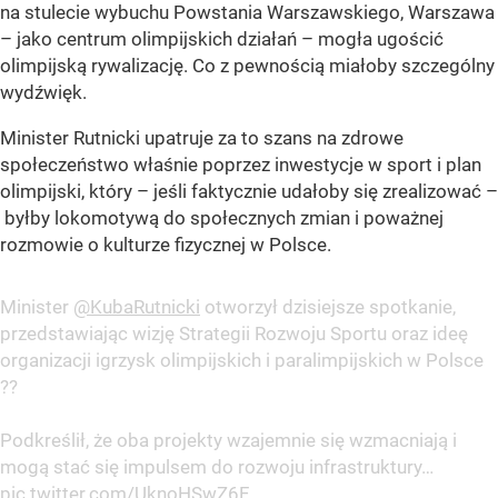
na stulecie wybuchu Powstania Warszawskiego, Warszawa
– jako centrum olimpijskich działań – mogła ugościć
olimpijską rywalizację. Co z pewnością miałoby szczególny
wydźwięk.
Minister Rutnicki upatruje za to szans na zdrowe
społeczeństwo właśnie poprzez inwestycje w sport i plan
olimpijski, który – jeśli faktycznie udałoby się zrealizować –
byłby lokomotywą do społecznych zmian i poważnej
rozmowie o kulturze fizycznej w Polsce.
Minister
@KubaRutnicki
otworzył dzisiejsze spotkanie,
przedstawiając wizję Strategii Rozwoju Sportu oraz ideę
organizacji igrzysk olimpijskich i paralimpijskich w Polsce
??
Podkreślił, że oba projekty wzajemnie się wzmacniają i
mogą stać się impulsem do rozwoju infrastruktury…
pic.twitter.com/UknoHSwZ6F