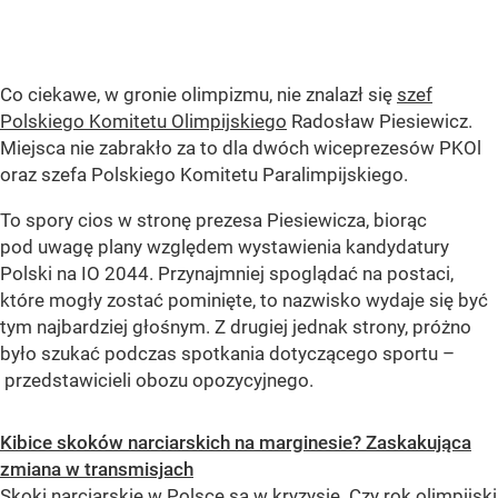
Co ciekawe, w gronie olimpizmu, nie znalazł się
szef
Polskiego Komitetu Olimpijskiego
Radosław Piesiewicz.
Miejsca nie zabrakło za to dla dwóch wiceprezesów PKOl
oraz szefa Polskiego Komitetu Paralimpijskiego.
To spory cios w stronę prezesa Piesiewicza, biorąc
pod uwagę plany względem wystawienia kandydatury
Polski na IO 2044. Przynajmniej spoglądać na postaci,
które mogły zostać pominięte, to nazwisko wydaje się być
tym najbardziej głośnym. Z drugiej jednak strony, próżno
było szukać podczas spotkania dotyczącego sportu –
przedstawicieli obozu opozycyjnego.
Kibice skoków narciarskich na marginesie? Zaskakująca
zmiana w transmisjach
Skoki narciarskie w Polsce są w kryzysie. Czy rok olimpijski