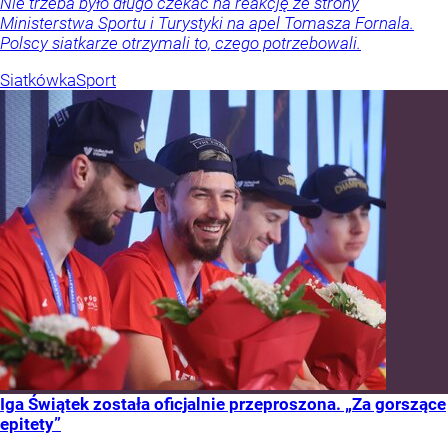
Nie trzeba było długo czekać na reakcję ze strony
Ministerstwa Sportu i Turystyki na apel Tomasza Fornala.
Polscy siatkarze otrzymali to, czego potrzebowali.
Siatkówka
Sport
Iga Świątek została oficjalnie przeproszona. „Za gorszące
epitety”