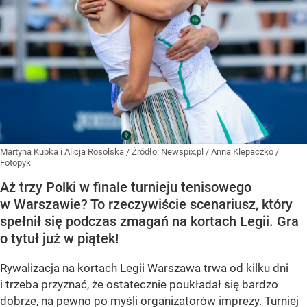
Martyna Kubka i Alicja Rosolska
/ Źródło:
Newspix.pl
/
Anna Klepaczko /
Fotopyk
Aż trzy Polki w finale turnieju tenisowego
w Warszawie? To rzeczywiście scenariusz, który
spełnił się podczas zmagań na kortach Legii. Gra
o tytuł już w piątek!
Rywalizacja na kortach Legii Warszawa trwa od kilku dni
i trzeba przyznać, że ostatecznie poukładał się bardzo
dobrze, na pewno po myśli organizatorów imprezy. Turniej