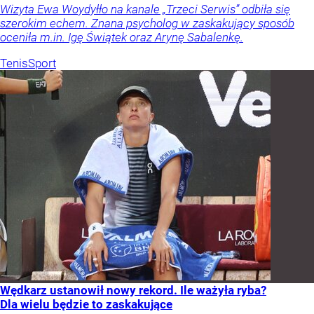
Wizyta Ewa Woydyłło na kanale „Trzeci Serwis” odbiła się
szerokim echem. Znana psycholog w zaskakujący sposób
oceniła m.in. Igę Świątek oraz Arynę Sabalenkę.
Tenis
Sport
Wędkarz ustanowił nowy rekord. Ile ważyła ryba?
Dla wielu będzie to zaskakujące