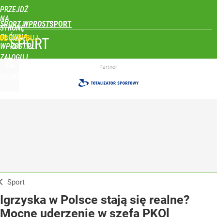
PRZEJDŹ
NA
SPORT WPROST
STRONĘ
GŁÓWNĄ
UBSKRYBUJ
SPORT
WPROST.PL
ZALOGUJ
Partner
MENU
Sport
Igrzyska w Polsce stają się realne?
Mocne uderzenie w szefa PKOl