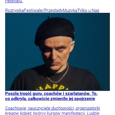
Festivalu.
Rozrywka
Festiwale/Przeglądy
Muzyka
Tylko u Nas
Poszła tropić guru, coachów i szarlatanów. To,
co odkryła, całkowicie zmieniło jej spojrzenie
Coachowie, nauczyciele duchowości, organizatorki
kręgów kobiet, twórcy kursów manifestacji. Ludzie