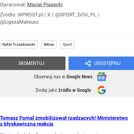
Opracował:
Maciej Piasecki
Źródło:
WPROST.pl
/
X / @SPORT_GOV_PL /
@LigezaMateusz
Rafał Trzaskowski
Nitras
Sport
SKOMENTUJ
UDOSTĘPNIJ
Obserwuj nas
w
Google News
Dodaj jako
źródło w Google
Tomasz Fornal zmobilizował rządzących! Ministerstwo
z błyskawiczną reakcją