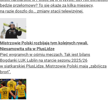
będzie przełomowy? To się okaże za kilka miesięcy,
na razie doszło do… zmiany stacji telewizyjnej.
Mistrzowie Polski rozbijają tym kolejnych rywali.
Niesamowita siła w PlusLidze
Pięć wygranych w ośmiu meczach. Tak jest bilans
Bogdanki LUK Lublin na starcie sezonu 2025/26
w siatkarskiej PlusLidze. Mistrzowie Polski mają „zabójczą
broń”.