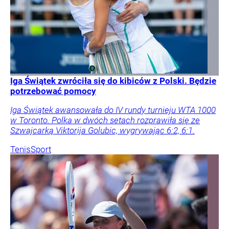
Iga Świątek zwróciła się do kibiców z Polski. Będzie
potrzebować pomocy
Iga Świątek awansowała do IV rundy turnieju WTA 1000
w Toronto. Polka w dwóch setach rozprawiła się ze
Szwajcarką Viktorija Golubic, wygrywając 6:2, 6:1.
Tenis
Sport