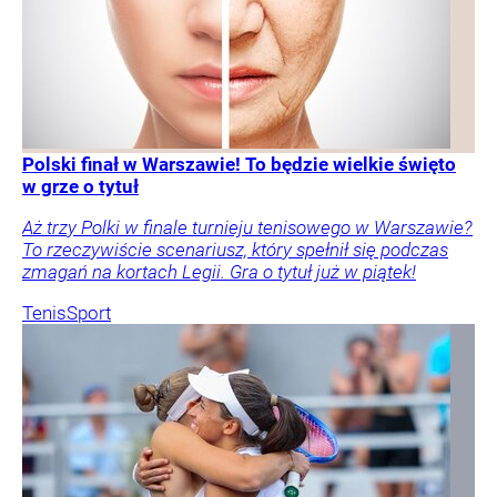
Polski finał w Warszawie! To będzie wielkie święto
w grze o tytuł
Aż trzy Polki w finale turnieju tenisowego w Warszawie?
To rzeczywiście scenariusz, który spełnił się podczas
zmagań na kortach Legii. Gra o tytuł już w piątek!
Tenis
Sport