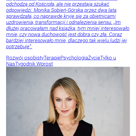
odchodzą od Kościoła, ale nie przestają szukać
odpowiedzi. Monika Sobień-Górska przez dwa lata
sprawdzała, co naprawdę kryje się za obietnicami
uzdrowienia, transformacji i odnalezienia sensu. „Im
dłużej pracowałam nad książką, tym mniej interesowało
mnie, czy nowa duchowość jest dobra czy zła. Coraz
bardziej interesowało mnie, dlaczego tak wielu ludzi jej
potrzebuje”.
Rozwój osobisty
Terapie
Psychologia
Życie
Tylko u
Nas
Tygodnik Wprost