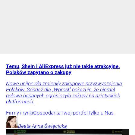
Temu, Shein i AliExpress już nie takie atrakcyjne.
Polaków zapytano o zakupy
Nowe unijne cła zmieniły zakupowe przyzwyczajenia
Polaków. Sondaż dla „Wprost” pokazuje, że niemal
połowa badanych ograniczyła zakupy na azjatyckich
platformach.
Firmy i rynki
Gospodarka
Twój portfel
Tylko u Nas
Beata Anna
Święcicka