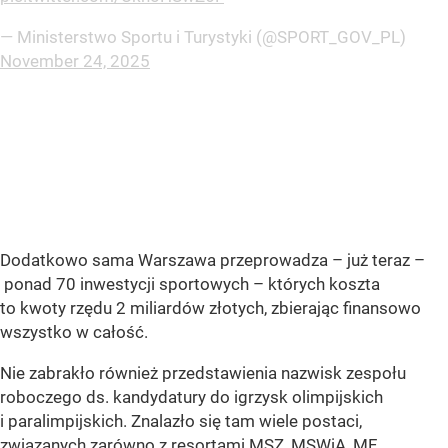
— Ministerstwo Sportu i Turystyki (@SPORT_GOV_PL)
November 24, 2025
Dodatkowo sama Warszawa przeprowadza – już teraz –
ponad 70 inwestycji sportowych – których koszta
to kwoty rzędu 2 miliardów złotych, zbierając finansowo
wszystko w całość.
Nie zabrakło również przedstawienia nazwisk zespołu
roboczego ds. kandydatury do igrzysk olimpijskich
i paralimpijskich. Znalazło się tam wiele postaci,
związanych zarówno z resortami MSZ, MSWiA, MF,