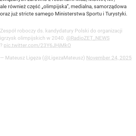
ale również część „olimpijska”, medialna, samorządowa
oraz już stricte samego Ministerstwa Sportu i Turystyki.
Zespół roboczy ds. kandydatury Polski do organizacji
igrzysk olimpijskich w 2040.
@RadioZET_NEWS
?
pic.twitter.com/23Y6JHjMkO
— Mateusz Ligęza (@LigezaMateusz)
November 24, 2025