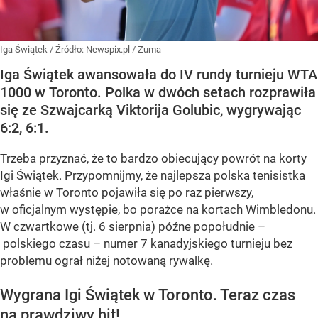
Iga Świątek
/ Źródło:
Newspix.pl
/
Zuma
Iga Świątek awansowała do IV rundy turnieju WTA
1000 w Toronto. Polka w dwóch setach rozprawiła
się ze Szwajcarką Viktorija Golubic, wygrywając
6:2, 6:1.
Trzeba przyznać, że to bardzo obiecujący powrót na korty
Igi Świątek. Przypomnijmy, że najlepsza polska tenisistka
właśnie w Toronto pojawiła się po raz pierwszy,
w oficjalnym występie, bo porażce na kortach Wimbledonu.
W czwartkowe (tj. 6 sierpnia) późne popołudnie –
polskiego czasu – numer 7 kanadyjskiego turnieju bez
problemu ograł niżej notowaną rywalkę.
Wygrana Igi Świątek w Toronto. Teraz czas
na prawdziwy hit!