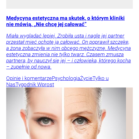
Medycyna estetyczna ma skutek, o którym kliniki
nie mówią. „Nie chcę jej całować”
Miała wyglądać lepiej. Zrobiła usta i nagle jej partner
przestał mieć ochotę ją całować. On poprawił szczękę,
a żona zobaczyła w nim obcego mężczyznę. Medycyna
estetyczna zmienia nie tylko twarz. Czasem zmusza
partnera, by nauczył się jej – i człowieka, którego kocha
– zupełnie od nowa.
Opinie i komentarze
Psychologia
Życie
Tylko u
Nas
Tygodnik Wprost