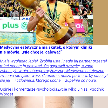
Medycyna estetyczna ma skutek, o którym kliniki
nie mówią. „Nie chcę jej całować”
Miała wyglądać lepiej. Zrobiła usta i nagle jej partner przestał
mieć ochotę ją całować. On poprawił szczękę, a żona
zobaczyła w nim obcego mężczyznę. Medycyna estetyczna
zmienia nie tylko twarz. Czasem zmusza partnera, by nauczył
się jej – i człowieka, którego kocha – zupełnie od nowa.
Opinie i komentarze
Psychologia
Życie
Tylko u Nas
Tygodnik
Wprost