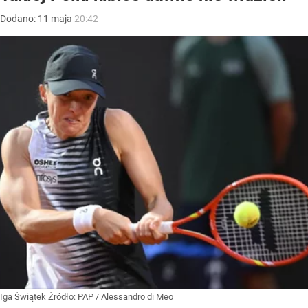
Dodano:
11
maja
20:42
Iga Świątek
Źródło:
PAP
/
Alessandro di Meo