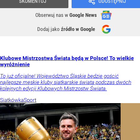
SKOMENTUJ
UDOSTĘPNIJ
Obserwuj nas
w
Google News
Dodaj jako
źródło w Google
Klubowe Mistrzostwa Świata będą w Polsce! To wielkie
wyróżnienie
To już oficjalne! Województwo Śląskie będzie gościć
najlepsze męskie kluby siatkarskie świata podczas dwóch
kolejnych edycji Klubowych Mistrzostw Świata.
Siatkówka
Sport