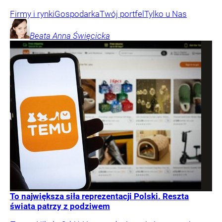
Firmy i rynki
Gospodarka
Twój portfel
Tylko u Nas
Beata Anna
Święcicka
To największa siła reprezentacji Polski. Reszta
świata patrzy z podziwem