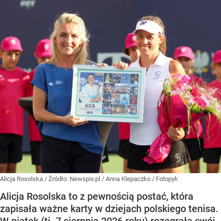
Alicja Rosolska
/ Źródło:
Newspix.pl
/
Anna Klepaczko / Fotopyk
Alicja Rosolska to z pewnością postać, która
zapisała ważne karty w dziejach polskiego tenisa.
W piątek (tj. 7 sierpnia 2026 roku) rozegrała swój