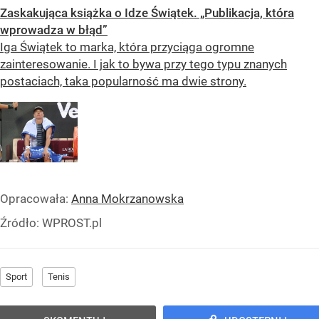
Zaskakująca książka o Idze Świątek. „Publikacja, która
wprowadza w błąd”
Iga Świątek to marka, która przyciąga ogromne
zainteresowanie. I jak to bywa przy tego typu znanych
postaciach, taka popularność ma dwie strony.
Opracowała:
Anna Mokrzanowska
Źródło:
WPROST.pl
Sport
Tenis