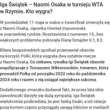
Iga Świątek – Naomi Osaka w turnieju WTA
w Rzymie. Kto wygra?
W poniedziałek 11 maja w walce o ćwierćfinał zmierzyła się
z Naomi Osaką. Japonka również imponowała
w poprzedniej rundzie. Rozstawiona z numerem 15., bez
większych problemów pokonała Dianę Sznajder 6:1, 6:2
Bilans bezpośrednich spotkań przemawiał obecnie
na korzyść Polki, która wygrała dwa ostatnie mecze
z Naomi Osaką.
Co ciekawe, rywalka Igi Świątek obecnie
współpracuje z Tomaszem Wiktorowskim, trenerem, który
prowadził Polkę od początku 2022 roku do października
2024 roku i razem z nią osiągał największe sukcesy.
Dodatkowego smaczku dodawał fakt, że przez lata obie
zawodniczki darzyły się dużą sympatią. Iga Świątek
wielokrotnie podkreślała, że jest fanką Osaki, a ich relacje
poza kortem często przyciągały uwagę kibiców w mediach