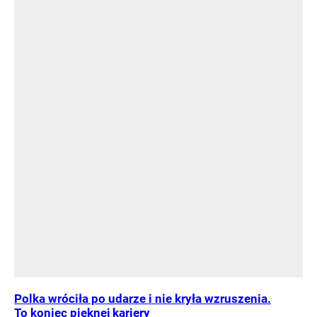
Polka wróciła po udarze i nie kryła wzruszenia.
To koniec pięknej kariery