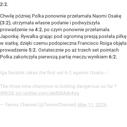
2:2.
Chwilę później Polka ponownie przełamała Naomi Osakę
(3:2)
, utrzymała własne podanie i podwyższyła
prowadzenie na
4:2
, po czym ponownie przełamała
Japonkę. Rywalka grając pod ogromną presją posłała piłkę
w siatkę, dzięki czemu podopieczna Francisco Roiga objęła
prowadzenie
5:2.
Ostatecznie po aż trzech set pointach
Polka zakończyła pierwszą partię meczu wynikiem
6:2.
Iga Swiatek takes the first set 6-2 against Osaka ✅
The three-time champion is looking dangerous so far ?
#IBI26
pic.twitter.com/abB8Meb4sg
— Tennis Channel (@TennisChannel)
May 11, 2026