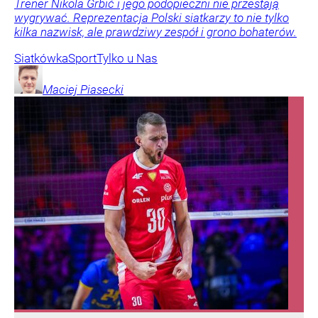
Trener Nikola Grbić i jego podopieczni nie przestają
wygrywać. Reprezentacja Polski siatkarzy to nie tylko
kilka nazwisk, ale prawdziwy zespół i grono bohaterów.
Siatkówka
Sport
Tylko u Nas
Maciej
Piasecki