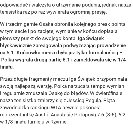
odpowiadać i walczyła o utrzymanie podania, jednak nasza
tenisistka raz po raz wywierała ogromną presję.
W trzecim gemie Osaka obroniła kolejnego break pointa
w tym secie i po zaciętej wymianie w końcu dopisała
pierwszy punkt do swojego konta.
Iga Świątek
błyskawicznie zareagowała podwyższając prowadzenie
na 5:1. Końcówka meczu była już tylko formalnością –
Polka wygrała drugą partię 6:1 i zameldowała się w 1/4
finału.
Przez długie fragmenty meczu Iga Świątek przypominała
swoją najlepszą wersję. Polka narzucała tempo wymian
i regularnie zmuszała Osakę do błędów. W ćwierćfinale
nasza tenisistka zmierzy się z Jessicą Pegulą. Piąta
zawodniczka rankingu WTA pewnie pokonała
reprezentantkę Austrii Anastasię Potapovą 7:6 (8-6), 6:2
w 1/8 finału turnieju w Rzymie.