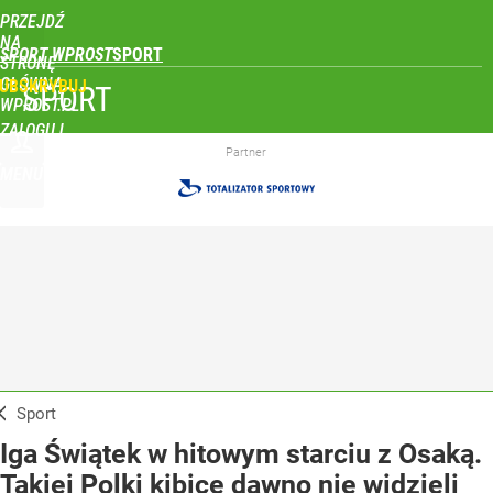
PRZEJDŹ
NA
SPORT WPROST
STRONĘ
GŁÓWNĄ
UBSKRYBUJ
SPORT
WPROST.PL
ZALOGUJ
Partner
MENU
Sport
Iga Świątek w hitowym starciu z Osaką.
Takiej Polki kibice dawno nie widzieli