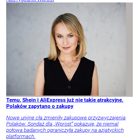
Temu, Shein i AliExpress już nie takie atrakcyjne.
Polaków zapytano o zakupy
Nowe unijne cła zmieniły zakupowe przyzwyczajenia
Polaków. Sondaż dla „Wprost” pokazuje, że niemal
połowa badanych ograniczyła zakupy na azjatyckich
platformach.