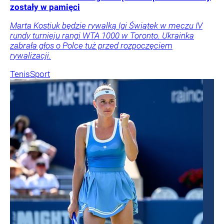
zostały w pamięci
Marta Kostiuk będzie rywalką Igi Świątek w meczu IV
rundy turnieju rangi WTA 1000 w Toronto. Ukrainka
zabrała głos o Polce tuż przed rozpoczęciem
rywalizacji.
Tenis
Sport