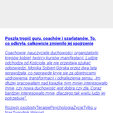
Poszła tropić guru, coachów i szarlatanów. To,
co odkryła, całkowicie zmieniło jej spojrzenie
Coachowie, nauczyciele duchowości, organizatorki
kręgów kobiet, twórcy kursów manifestacji. Ludzie
odchodzą od Kościoła, ale nie przestają szukać
odpowiedzi. Monika Sobień-Górska przez dwa lata
sprawdzała, co naprawdę kryje się za obietnicami
uzdrowienia, transformacji i odnalezienia sensu. „Im
dłużej pracowałam nad książką, tym mniej interesowało
mnie, czy nowa duchowość jest dobra czy zła. Coraz
bardziej interesowało mnie, dlaczego tak wielu ludzi jej
potrzebuje”.
Rozwój osobisty
Terapie
Psychologia
Życie
Tylko u
Nas
Tygodnik Wprost