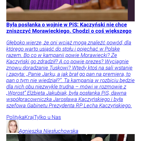
Była posłanka o wojnie w PiS: Kaczyński nie chce
zniszczyć Morawieckiego. Chodzi o coś większego
Głęboko wierzę, że oni wciąż mogą znaleźć powód, dla
którego warto usiąść do stołu i pojechać w Polskę
razem. Bo co w kampanii powie Morawiecki? Że
Kaczyński go zdradził? A co powie prezes? Wyciągnie
znowu doradzanie Tuskowi? Wtedy ktoś na sali wstanie
i zapyta: „Panie Jarku, a jak brał go pan na premiera, to
pan o tym nie wiedział?”. Ta kampania w rozbiciu będzie
dla nich obu niezwykle trudna – mówi w rozmowie z
„Wprost” Elżbieta Jakubiak, była posłanka PiS, dawna
współpracowniczka Jarosława Kaczyńskiego i była
szefowa Gabinetu Prezydenta RP Lecha Kaczyńskiego.
Polityka
Kraj
Tylko u Nas
Agnieszka
Niesłuchowska