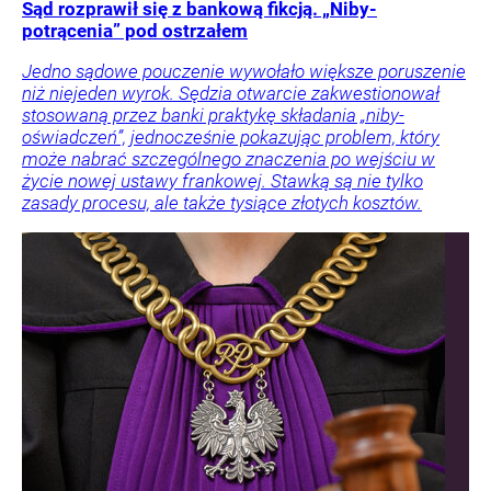
Sąd rozprawił się z bankową fikcją. „Niby-
potrącenia” pod ostrzałem
Jedno sądowe pouczenie wywołało większe poruszenie
niż niejeden wyrok. Sędzia otwarcie zakwestionował
stosowaną przez banki praktykę składania „niby-
oświadczeń”, jednocześnie pokazując problem, który
może nabrać szczególnego znaczenia po wejściu w
życie nowej ustawy frankowej. Stawką są nie tylko
zasady procesu, ale także tysiące złotych kosztów.