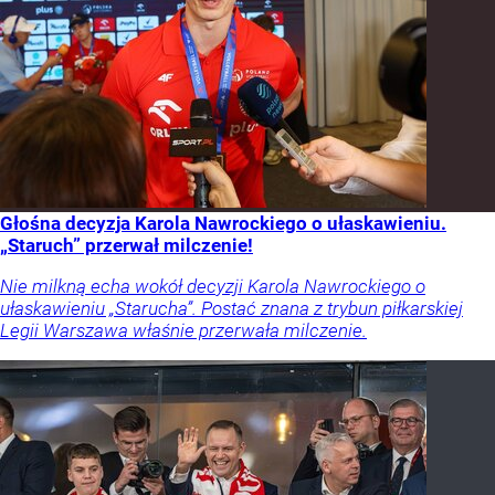
Głośna decyzja Karola Nawrockiego o ułaskawieniu.
„Staruch” przerwał milczenie!
Nie milkną echa wokół decyzji Karola Nawrockiego o
ułaskawieniu „Starucha”. Postać znana z trybun piłkarskiej
Legii Warszawa właśnie przerwała milczenie.