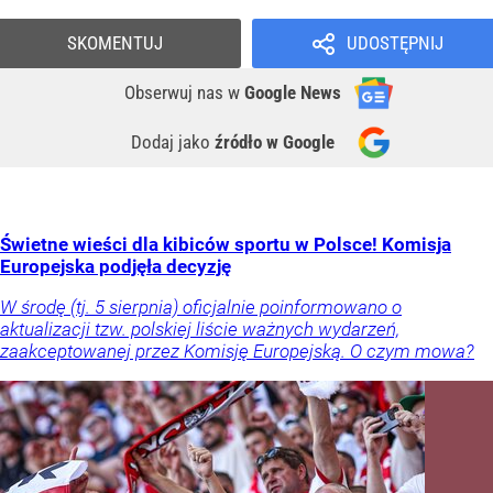
SKOMENTUJ
UDOSTĘPNIJ
Obserwuj nas
w
Google News
Dodaj jako
źródło w Google
Świetne wieści dla kibiców sportu w Polsce! Komisja
Europejska podjęła decyzję
W środę (tj. 5 sierpnia) oficjalnie poinformowano o
aktualizacji tzw. polskiej liście ważnych wydarzeń,
zaakceptowanej przez Komisję Europejską. O czym mowa?