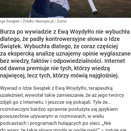
Iga Świątek
/ Źródło:
Newspix.pl
/
Zuma
Burza po wywiadzie z Ewą Woydyłło nie wybuchła
dlatego, że padły kontrowersyjne słowa o Idze
Świątek. Wybuchła dlatego, że coraz częściej
za ekspercką analizę uznajemy opinie wygłaszane
bez wiedzy, faktów i odpowiedzialności. Internet
od dawna premiuje nie tych, którzy wiedzą
najwięcej, lecz tych, którzy mówią najgłośniej.
Wywiad o Idze Swiątek z Ewą Woydyłło, terapeutką
uzależnień, wywołał takie zamieszanie, że aż jego twórcy
zdjęli go z Internetu. I jeszcze się pokajali. Tyle że...
rozmówczyni bardzo sprawnie posłużyła się językiem
powszechnie używanym w rozmowach, w wielu
podcastach i programach hulających po sieci. „Nie
do wiary, że takie słowa mogły w ogóle paść” – irytuje się