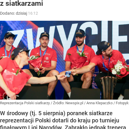
z siatkarzami
Dodano:
dzisiaj
16:12
Reprezentacja Polski siatkarzy
/ Źródło:
Newspix.pl
/
Anna Klepaczko / Fotopyk
W środowy (tj. 5 sierpnia) poranek siatkarze
reprezentacji Polski dotarli do kraju po turnieju
finałowym Ligi Narodów. Zabrakło jednak trenera