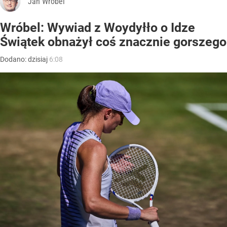
Jan Wróbel
Wróbel: Wywiad z Woydyłło o Idze
Świątek obnażył coś znacznie gorszego
Dodano:
dzisiaj
6:08