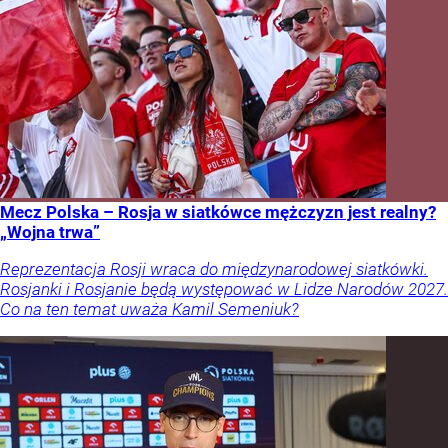
Mecz Polska – Rosja w siatkówce mężczyzn jest realny?
„Wojna trwa”
Reprezentacja Rosji wraca do międzynarodowej siatkówki.
Rosjanki i Rosjanie będą występować w Lidze Narodów 2027.
Co na ten temat uważa Kamil Semeniuk?