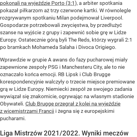
pokonali na wyjeździe Porto (3:1),
a arbiter spotkania
pokazał piłkarzom aż trzy czerwone kartki. W równolegle
rozgrywanym spotkaniu Milan podejmował Liverpool.
Gospodarze potrzebowali zwycięstwa, by przedłużyć
szanse na wyjście z grupy i zapewnić sobie grę w Lidze
Europy. Ostatecznie górą byli The Reds, którzy wygrali 2:1
po bramkach Mohameda Salaha i Divoca Origiego.
Wprawdzie w grupie A awans do fazy pucharowej miały
zapewnione zespoły PSG i Manchesteru City, ale to nie
oznaczało końca emocji. RB Lipsk i Club Brugge
korespondencyjnie walczyły o trzecie miejsce premiowane
grą w Lidze Europy. Niemiecki zespół ze swojego zadania
wywiązał się znakomicie, ogrywając na własnym stadionie
Obywateli.
Club Brugge przegrał z kolei na wyjeździe
z wicemistrzami Francji
i żegna się z europejskimi
pucharami.
Liga Mistrzów 2021/2022. Wyniki meczów