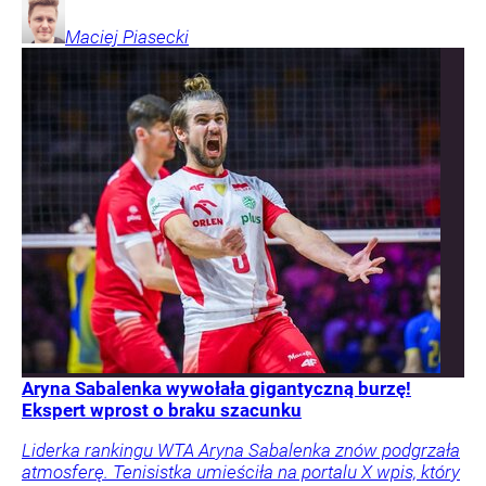
Maciej
Piasecki
Aryna Sabalenka wywołała gigantyczną burzę!
Ekspert wprost o braku szacunku
Liderka rankingu WTA Aryna Sabalenka znów podgrzała
atmosferę. Tenisistka umieściła na portalu X wpis, który