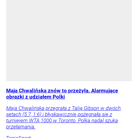
Maja Chwalińska znów to przeżyła. Alarmujące
obrazki z udziałem Polki
Maja Chwalińska przegrała z Talią Gibson w dwóch
setach (5:7, 1:6) i błyskawicznie pożegnała się z
turniejem WTA 1000 w Toronto. Polka nadal szuka
przełamania.
Tenis
Sport