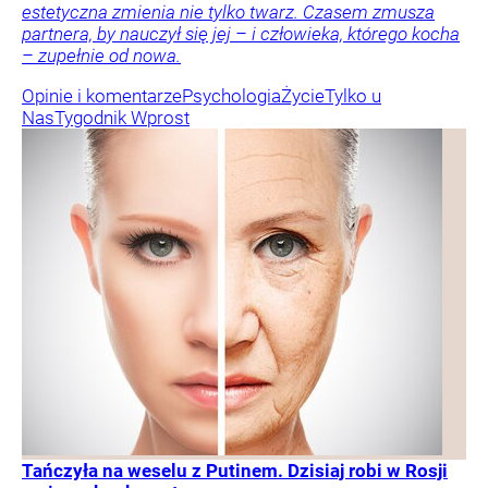
estetyczna zmienia nie tylko twarz. Czasem zmusza
partnera, by nauczył się jej – i człowieka, którego kocha
– zupełnie od nowa.
Opinie i komentarze
Psychologia
Życie
Tylko u
Nas
Tygodnik Wprost
Tańczyła na weselu z Putinem. Dzisiaj robi w Rosji