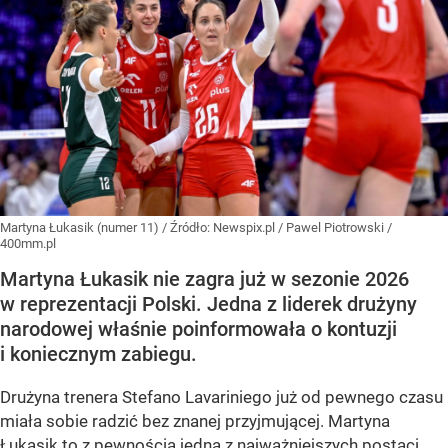
Martyna Łukasik (numer 11)
/ Źródło:
Newspix.pl
/
Pawel Piotrowski /
400mm.pl
Martyna Łukasik nie zagra już w sezonie 2026
w reprezentacji Polski. Jedna z liderek drużyny
narodowej właśnie poinformowała o kontuzji
i koniecznym zabiegu.
Drużyna trenera Stefano Lavariniego już od pewnego czasu
miała sobie radzić bez znanej przyjmującej. Martyna
Łukasik to z pewnością jedna z najważniejszych postaci