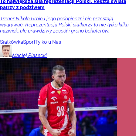
To największa siła reprezentacji Polski. Reszta świata
patrzy z podziwem
Trener Nikola Grbić i jego podopieczni nie przestają
wygrywać. Reprezentacja Polski siatkarzy to nie tylko kilka
nazwisk, ale prawdziwy zespół i grono bohaterów.
Siatkówka
Sport
Tylko u Nas
Maciej
Piasecki