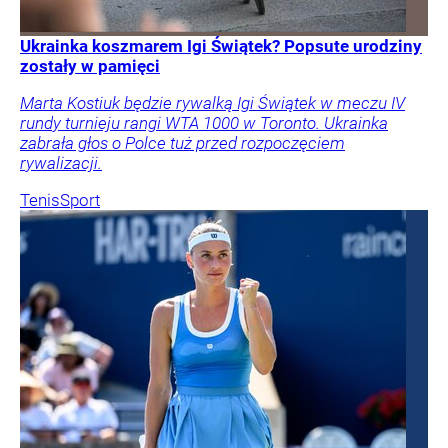
Ukrainka koszmarem Igi Świątek? Popsute urodziny
zostały w pamięci
Marta Kostiuk będzie rywalką Igi Świątek w meczu IV
rundy turnieju rangi WTA 1000 w Toronto. Ukrainka
zabrała głos o Polce tuż przed rozpoczęciem
rywalizacji.
Tenis
Sport