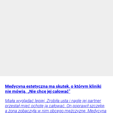
Medycyna estetyczna ma skutek, o którym kliniki
nie mówią. „Nie chcę jej całować”
Miała wyglądać lepiej. Zrobiła usta i nagle jej partner
przestał mieć ochotę ją całować. On poprawił szczękę,
a żona zobaczyła w nim obcego mężczyznę. Medycyna