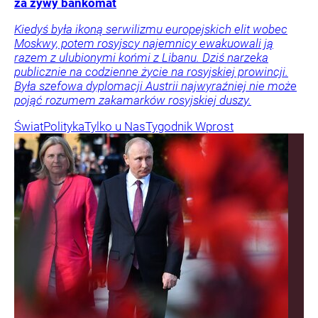
za żywy bankomat
Kiedyś była ikoną serwilizmu europejskich elit wobec
Moskwy, potem rosyjscy najemnicy ewakuowali ją
razem z ulubionymi końmi z Libanu. Dziś narzeka
publicznie na codzienne życie na rosyjskiej prowincji.
Była szefowa dyplomacji Austrii najwyraźniej nie może
pojąć rozumem zakamarków rosyjskiej duszy.
Świat
Polityka
Tylko u Nas
Tygodnik Wprost