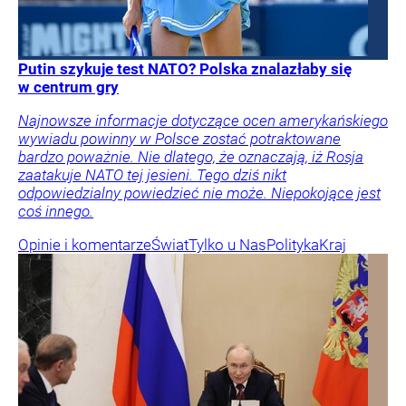
Putin szykuje test NATO? Polska znalazłaby się
w centrum gry
Najnowsze informacje dotyczące ocen amerykańskiego
wywiadu powinny w Polsce zostać potraktowane
bardzo poważnie. Nie dlatego, że oznaczają, iż Rosja
zaatakuje NATO tej jesieni. Tego dziś nikt
odpowiedzialny powiedzieć nie może. Niepokojące jest
coś innego.
Opinie i komentarze
Świat
Tylko u Nas
Polityka
Kraj