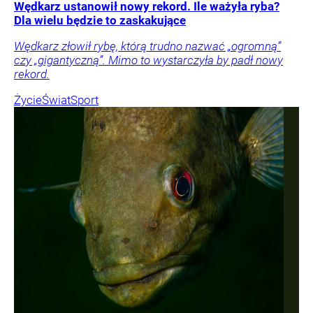
Wędkarz ustanowił nowy rekord. Ile ważyła ryba?
Dla wielu będzie to zaskakujące
Wędkarz złowił rybę, którą trudno nazwać „ogromną”
czy „gigantyczną”. Mimo to wystarczyła by padł nowy
rekord.
Życie
Świat
Sport