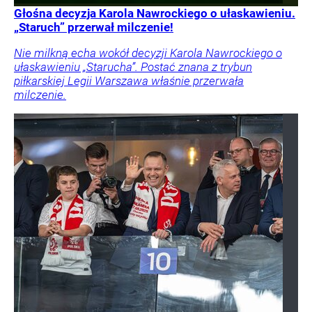
Głośna decyzja Karola Nawrockiego o ułaskawieniu.
„Staruch” przerwał milczenie!
Nie milkną echa wokół decyzji Karola Nawrockiego o
ułaskawieniu „Starucha”. Postać znana z trybun
piłkarskiej Legii Warszawa właśnie przerwała
milczenie.