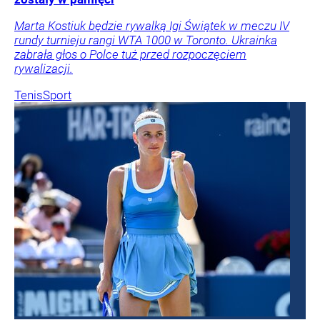
Marta Kostiuk będzie rywalką Igi Świątek w meczu IV
rundy turnieju rangi WTA 1000 w Toronto. Ukrainka
zabrała głos o Polce tuż przed rozpoczęciem
rywalizacji.
Tenis
Sport