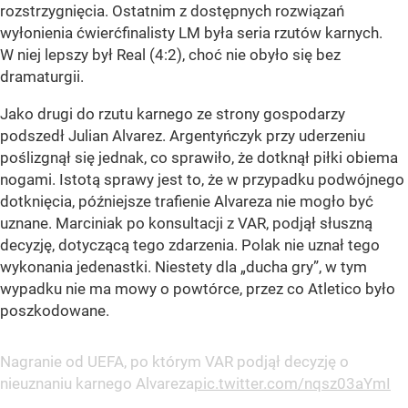
rozstrzygnięcia. Ostatnim z dostępnych rozwiązań
wyłonienia ćwierćfinalisty LM była seria rzutów karnych.
W niej lepszy był Real (4:2), choć nie obyło się bez
dramaturgii.
Jako drugi do rzutu karnego ze strony gospodarzy
podszedł Julian Alvarez. Argentyńczyk przy uderzeniu
poślizgnął się jednak, co sprawiło, że dotknął piłki obiema
nogami. Istotą sprawy jest to, że w przypadku podwójnego
dotknięcia, późniejsze trafienie Alvareza nie mogło być
uznane. Marciniak po konsultacji z VAR, podjął słuszną
decyzję, dotyczącą tego zdarzenia. Polak nie uznał tego
wykonania jedenastki. Niestety dla „ducha gry”, w tym
wypadku nie ma mowy o powtórce, przez co Atletico było
poszkodowane.
Nagranie od UEFA, po którym VAR podjął decyzję o
nieuznaniu karnego Alvareza
pic.twitter.com/nqsz03aYmI