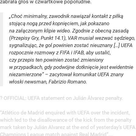
zabrała głos w czwartkowe popołudnie.
„Choć minimalny, zawodnik nawiązał kontakt z piłką
stojącą nogą przed kopnięciem, jak pokazano
na załączonym klipie wideo. Zgodnie z obecną zasadą
(Przepisy Gry, Punkt 14.1), VAR musiał wezwać sędziego,
sygnalizując, że gol powinien zostać nieuznany […] UEFA
rozpocznie rozmowy z FIFA i IFAB, aby ustalić,
czy przepis ten powinien zostać zmieniony
w przypadkach, gdy podwójne dotknięcie jest ewidentnie
niezamierzone” – zacytował komunikat UEFA znany
włoski newsman, Fabrizio Romano.
? OFFICIAL: UEFA statement on Julián Álvarez penalty.
“Atlético de Madrid enquired with UEFA over the incident,
which led to the disallowance of the kick from the penalty
mark taken by Julián Alvarez at the end of yesterday’s UEFA
Champions League match against Real Madrid”.…