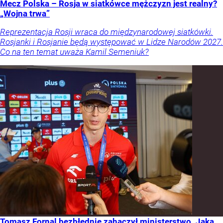
Mecz Polska – Rosja w siatkówce mężczyzn jest realny?
„Wojna trwa”
Reprezentacja Rosji wraca do międzynarodowej siatkówki.
Rosjanki i Rosjanie będą występować w Lidze Narodów 2027.
Co na ten temat uważa Kamil Semeniuk?
Tomasz Fornal bezbłędnie zahaczył ministerstwo. Jaka