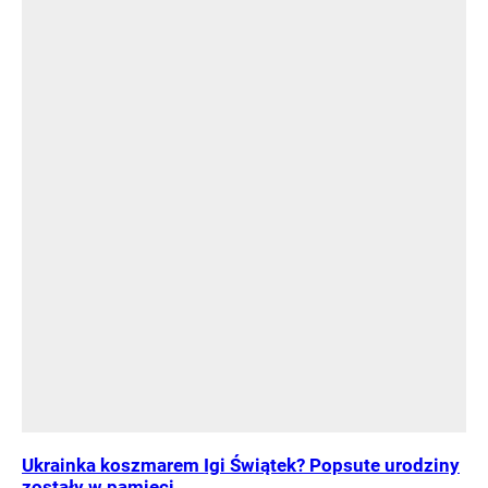
Ukrainka koszmarem Igi Świątek? Popsute urodziny
zostały w pamięci