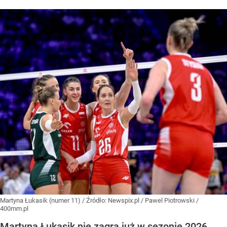
Martyna Łukasik (numer 11)
/ Źródło:
Newspix.pl
/
Pawel Piotrowski /
400mm.pl
Martyna Łukasik nie zagra już w sezonie 2026