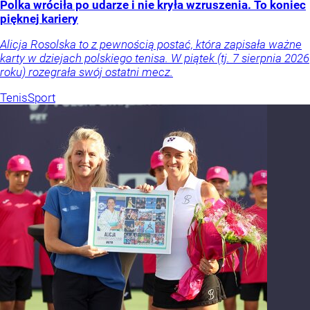
Polka wróciła po udarze i nie kryła wzruszenia. To koniec
pięknej kariery
Alicja Rosolska to z pewnością postać, która zapisała ważne
karty w dziejach polskiego tenisa. W piątek (tj. 7 sierpnia 2026
roku) rozegrała swój ostatni mecz.
Tenis
Sport