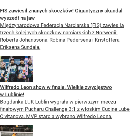
FIS zawiesił znanych skoczków! Gigantyczny skandal
wyszedł na jaw
Międzynarodowa Federacja Narciarska (FIS) zawiesiła
trzech kolejnych skoczków narciarskich z Norwegii:
Roberta Johanssona, Robina Pedersena i Kristoffera
Eriksena Sundala.
Wilfredo Leon show w finale. Wielkie zwycięstwo
w Lublinie!
Bogdanka LUK Lublin wygrała w pierwszym meczu
finałowym Pucharu Challenge 3:1 z włoskim Cucine Lube
Civitanova. MVP starcia wybrano Wilfredo Leona.