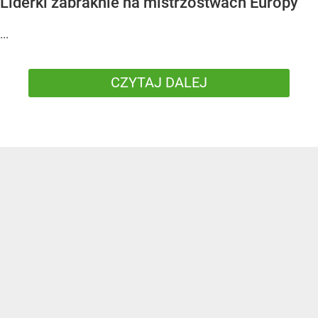
Liderki zabraknie na mistrzostwach Europy
...
CZYTAJ DALEJ