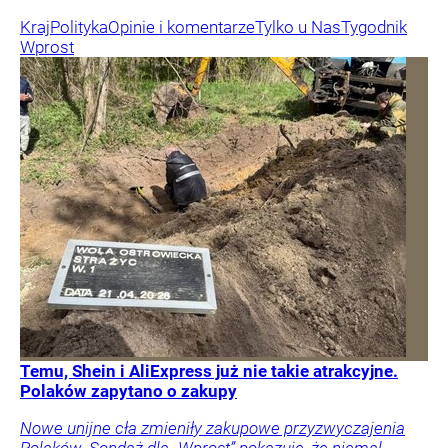
Kraj
Polityka
Opinie i komentarze
Tylko u Nas
Tygodnik
Wprost
Temu, Shein i AliExpress już nie takie atrakcyjne.
Polaków zapytano o zakupy
Nowe unijne cła zmieniły zakupowe przyzwyczajenia