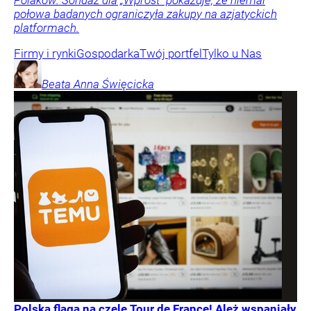
Polaków. Sondaż dla „Wprost” pokazuje, że niemal
połowa badanych ograniczyła zakupy na azjatyckich
platformach.
Firmy i rynki
Gospodarka
Twój portfel
Tylko u Nas
Beata Anna
Święcicka
Polska flaga na czele Tour de France! Ależ wspaniały