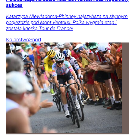
sukces
Katarzyna Niewiadoma-Phinney najszybsza na słynnym
podjeździe pod Mont Ventoux. Polka wygrała etap i
została liderką Tour de France!
Kolarstwo
Sport