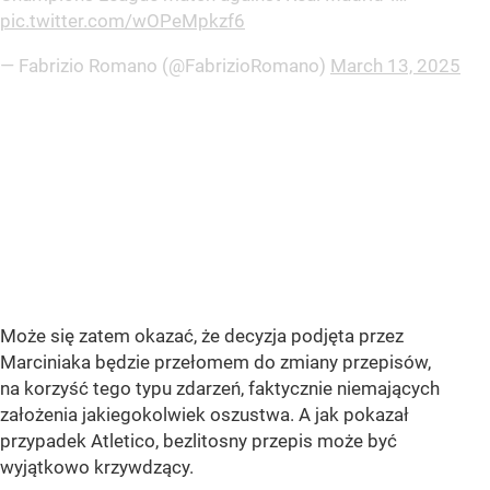
pic.twitter.com/wOPeMpkzf6
— Fabrizio Romano (@FabrizioRomano)
March 13, 2025
Może się zatem okazać, że decyzja podjęta przez
Marciniaka będzie przełomem do zmiany przepisów,
na korzyść tego typu zdarzeń, faktycznie niemających
założenia jakiegokolwiek oszustwa. A jak pokazał
przypadek Atletico, bezlitosny przepis może być
wyjątkowo krzywdzący.