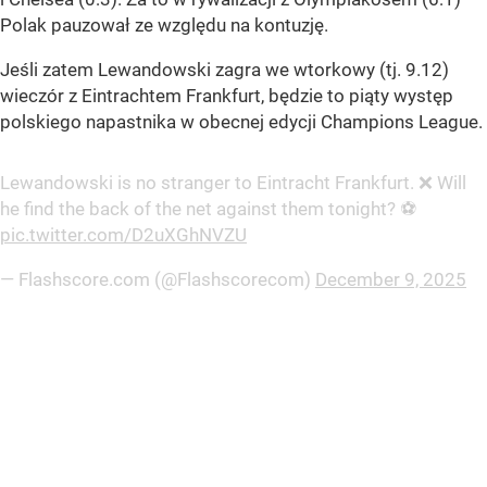
Polak pauzował ze względu na kontuzję.
Jeśli zatem Lewandowski zagra we wtorkowy (tj. 9.12)
wieczór z Eintrachtem Frankfurt, będzie to piąty występ
polskiego napastnika w obecnej edycji Champions League.
Lewandowski is no stranger to Eintracht Frankfurt. ❌ Will
he find the back of the net against them tonight? ⚽
pic.twitter.com/D2uXGhNVZU
— Flashscore.com (@Flashscorecom)
December 9, 2025