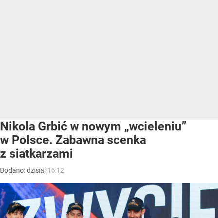
Nikola Grbić w nowym „wcieleniu”
w Polsce. Zabawna scenka
z siatkarzami
Dodano:
dzisiaj
16:12