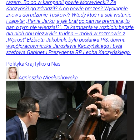
razem. Bo co w kampanii powie Morawiecki? Że
Kaczyński go zdradził? A co powie prezes? Wyciągnie
znowu doradzanie Tuskowi? Wtedy ktoś na sali wstanie
i zapyta: „Panie Jarku, a jak brał go pan na premiera, to
pan o tym nie wiedział?”. Ta kampania w rozbiciu będzie
dla nich obu niezwykle trudna – mówi w rozmowie z
„Wprost” Elżbieta Jakubiak, była posłanka PiS, dawna
współpracowniczka Jarosława Kaczyńskiego i była
szefowa Gabinetu Prezydenta RP Lecha Kaczyńskiego.
Polityka
Kraj
Tylko u Nas
Agnieszka
Niesłuchowska