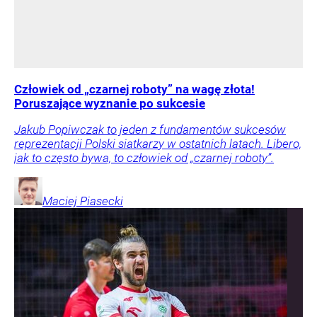
Człowiek od „czarnej roboty” na wagę złota!
Poruszające wyznanie po sukcesie
Jakub Popiwczak to jeden z fundamentów sukcesów
reprezentacji Polski siatkarzy w ostatnich latach. Libero,
jak to często bywa, to człowiek od „czarnej roboty”.
Maciej
Piasecki