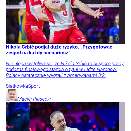
Nikola Grbić podjął duże ryzyko. „Przygotować
zespół na każdy scenariusz”
Nie ulega wątpliwości, że Nikola Grbić miał sporo pracy
podczas finałowego starcia o tytuł w Lidze Narodów.
Polacy ostatecznie wygrali z Amerykanami 3:2.
Siatkówka
Sport
Maciej
Piasecki