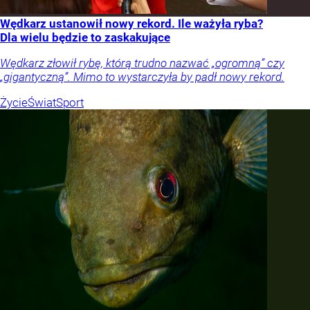
Wędkarz ustanowił nowy rekord. Ile ważyła ryba?
Dla wielu będzie to zaskakujące
Wędkarz złowił rybę, którą trudno nazwać „ogromną” czy
„gigantyczną”. Mimo to wystarczyła by padł nowy rekord.
Życie
Świat
Sport