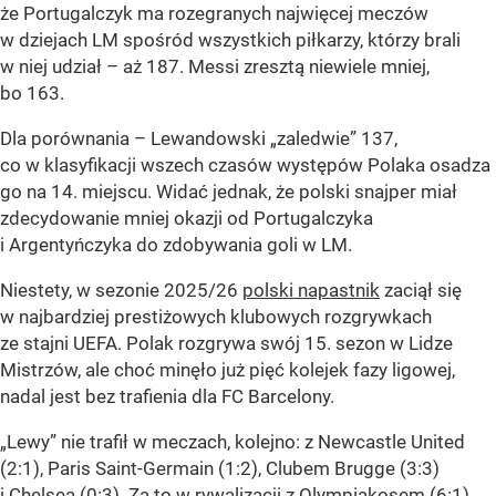
że Portugalczyk ma rozegranych najwięcej meczów
w dziejach LM spośród wszystkich piłkarzy, którzy brali
w niej udział – aż 187. Messi zresztą niewiele mniej,
bo 163.
Dla porównania – Lewandowski „zaledwie” 137,
co w klasyfikacji wszech czasów występów Polaka osadza
go na 14. miejscu. Widać jednak, że polski snajper miał
zdecydowanie mniej okazji od Portugalczyka
i Argentyńczyka do zdobywania goli w LM.
Niestety, w sezonie 2025/26
polski napastnik
zaciął się
w najbardziej prestiżowych klubowych rozgrywkach
ze stajni UEFA. Polak rozgrywa swój 15. sezon w Lidze
Mistrzów, ale choć minęło już pięć kolejek fazy ligowej,
nadal jest bez trafienia dla FC Barcelony.
„Lewy” nie trafił w meczach, kolejno: z Newcastle United
(2:1), Paris Saint-Germain (1:2), Clubem Brugge (3:3)
i Chelsea (0:3). Za to w rywalizacji z Olympiakosem (6:1)