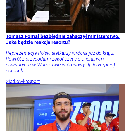
Tomasz Fornal bezbłędnie zahaczył ministerstwo.
Jaka będzie reakcja resortu?
Reprezentacja Polski siatkarzy wróciła już do kraju.
Powrót z przygodami zakończył się oficjalnym
powitaniem w Warszawie w środowy (tj. 5 sierpnia)
poranek.
Siatkówka
Sport