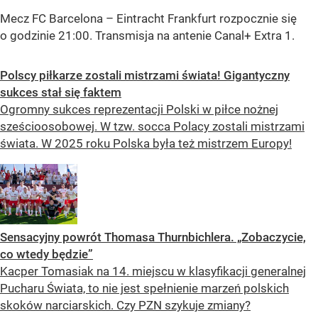
Mecz FC Barcelona – Eintracht Frankfurt rozpocznie się
o godzinie 21:00. Transmisja na antenie Canal+ Extra 1.
Polscy piłkarze zostali mistrzami świata! Gigantyczny
sukces stał się faktem
Ogromny sukces reprezentacji Polski w piłce nożnej
sześcioosobowej. W tzw. socca Polacy zostali mistrzami
świata. W 2025 roku Polska była też mistrzem Europy!
Sensacyjny powrót Thomasa Thurnbichlera. „Zobaczycie,
co wtedy będzie”
Kacper Tomasiak na 14. miejscu w klasyfikacji generalnej
Pucharu Świata, to nie jest spełnienie marzeń polskich
skoków narciarskich. Czy PZN szykuje zmiany?