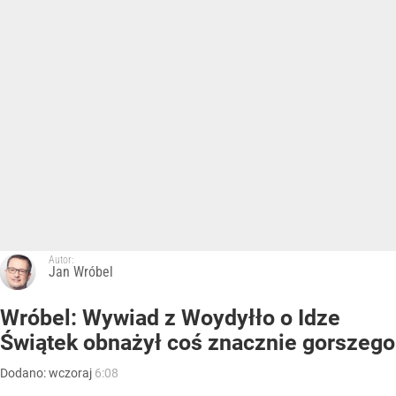
Autor:
Jan Wróbel
Wróbel: Wywiad z Woydyłło o Idze
Świątek obnażył coś znacznie gorszego
Dodano:
wczoraj
6:08