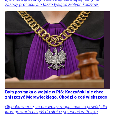
zasady procesu, ale także tysiące złotych kosztów.
Była posłanka o wojnie w PiS: Kaczyński nie chce
zniszczyć Morawieckiego. Chodzi o coś większego
Głęboko wierzę, że oni wciąż mogą znaleźć powód, dla
którego warto usiąść do stołu i pojechać w Polskę