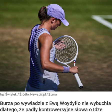
Iga Świątek
/ Źródło:
Newspix.pl
/
Zuma
Burza po wywiadzie z Ewą Woydyłło nie wybuchła
dlatego, że padły kontrowersyjne słowa o Idze