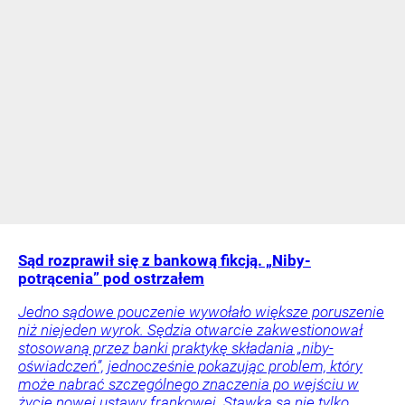
Sąd rozprawił się z bankową fikcją. „Niby-
potrącenia” pod ostrzałem
Jedno sądowe pouczenie wywołało większe poruszenie
niż niejeden wyrok. Sędzia otwarcie zakwestionował
stosowaną przez banki praktykę składania „niby-
oświadczeń”, jednocześnie pokazując problem, który
może nabrać szczególnego znaczenia po wejściu w
życie nowej ustawy frankowej. Stawką są nie tylko