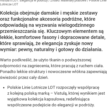
Vistula x LOT: Elegancja w podróży
/ Źródło:
Materiały prasowe
/
Polskie Linie
Lotnicze LOT
Kolekcja obejmuje damskie i męskie zestawy
oraz funkcjonalne akcesoria podróżne, które
odpowiadają na wyzwania wielogodzinnego
przemieszczania się. Kluczowym elementem są
lekkie, komfortowe fasony i dopracowane detale,
które sprawiają, że elegancja zyskuje nowy
wymiar: pewny, naturalny i gotowy do działania.
Warto podkreślić, że użyto tkanin o podwyższonej
odporności na zagniecenia, które pracują z ruchem ciała.
Ponadto lekkie struktury i nowoczesne włókna zapewniają
świeżość przez cały dzień.
Polskie Linie Lotnicze LOT rozpoczęły współpracę
z kolejną polską marką – Vistulą, której wynikiem jest
wyjątkowa kolekcja kapsułowa, redefiniująca
współczesne podejście do elegancji w podróży.