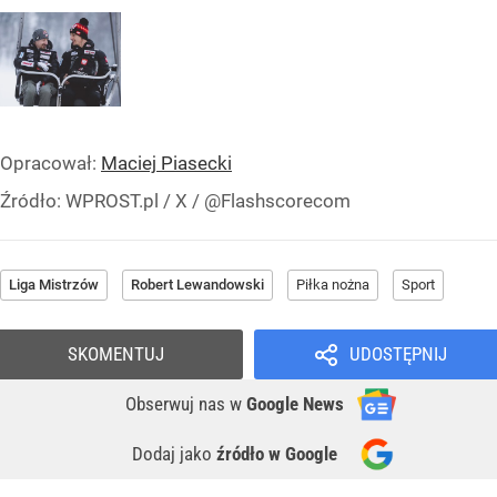
Opracował:
Maciej Piasecki
Źródło:
WPROST.pl
/
X / @Flashscorecom
Liga Mistrzów
Robert Lewandowski
Piłka nożna
Sport
SKOMENTUJ
UDOSTĘPNIJ
Obserwuj nas
w
Google News
Dodaj jako
źródło w Google