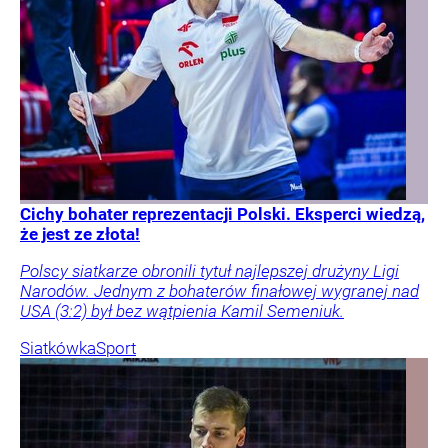
Cichy bohater reprezentacji Polski. Eksperci wiedzą,
że jest ze złota!
Polscy siatkarze obronili tytuł najlepszej drużyny Ligi
Narodów. Jednym z bohaterów finałowej wygranej nad
USA (3:2) był bez wątpienia Kamil Semeniuk.
Siatkówka
Sport