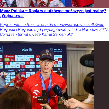
Mecz Polska – Rosja w siatkówce mężczyzn jest realny?
„Wojna trwa”
Reprezentacja Rosji wraca do międzynarodowej siatkówki.
Rosjanki i Rosjanie będą występować w Lidze Narodów 2027.
Co na ten temat uważa Kamil Semeniuk?