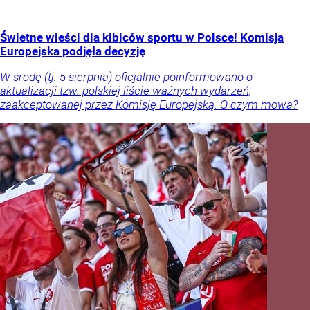
Świetne wieści dla kibiców sportu w Polsce! Komisja
Europejska podjęła decyzję
W środę (tj. 5 sierpnia) oficjalnie poinformowano o
aktualizacji tzw. polskiej liście ważnych wydarzeń,
zaakceptowanej przez Komisję Europejską. O czym mowa?