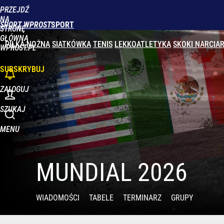
PRZEJDŹ
Udostępnij
0
Skomentuj
NA
SPORT WPROST
STRONĘ
GŁÓWNĄ
PIŁKA NOŻNA
SIATKÓWKA
TENIS
LEKKOATLETYKA
SKOKI NARCIAR
WPROST.PL
SUBSKRYBUJ
ZALOGUJ
SZUKAJ
MENU
MUNDIAL 2026
WIADOMOŚCI
TABELE
TERMINARZ
GRUPY