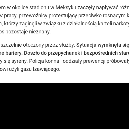
em w okolice stadionu w Meksyku zaczęły napływać róż
pracy, przewoźnicy protestujący przeciwko rosnącym ko
ch, którzy zaginęli w związku z działalnością karteli na
 los pozostaje nieznany.
 szczelnie otoczony przez służby.
Sytuacja wymknęła się
ne bariery. Doszło do przepychanek i bezpośrednich star
y się syreny. Policja konna i oddziały prewencji próbowa
owi użyli gazu łzawiącego.