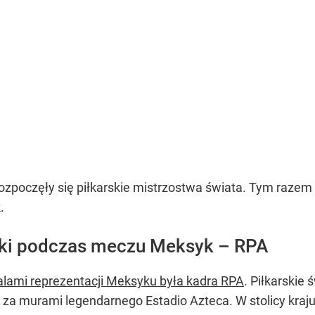
rozpoczęły się piłkarskie mistrzostwa świata. Tym raze
.
ki podczas meczu Meksyk – RPA
lami reprezentacji Meksyku była kadra RPA
. Piłkarskie
ż za murami legendarnego Estadio Azteca. W stolicy kraju