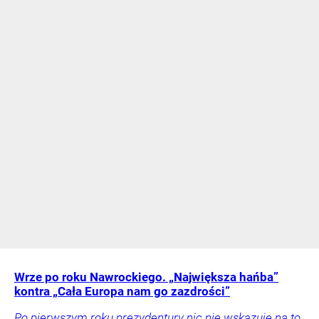
Wrze po roku Nawrockiego. „Największa hańba”
kontra „Cała Europa nam go zazdrości”
Po pierwszym roku prezydentury nic nie wskazuje na to,