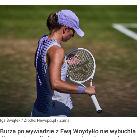
Iga Świątek
/ Źródło:
Newspix.pl
/
Zuma
Burza po wywiadzie z Ewą Woydyłło nie wybuchła