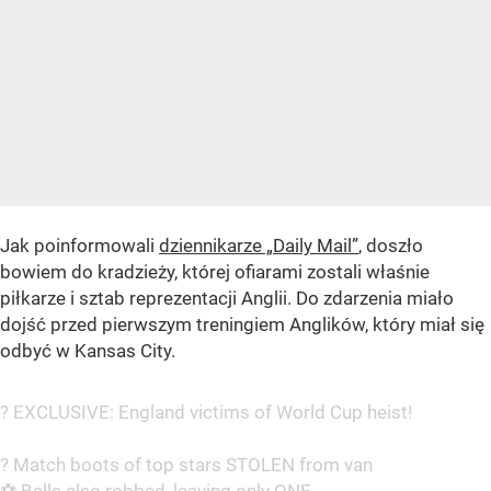
Jak poinformowali
dziennikarze „Daily Mail”
, doszło
bowiem do kradzieży, której ofiarami zostali właśnie
piłkarze i sztab reprezentacji Anglii. Do zdarzenia miało
dojść przed pierwszym treningiem Anglików, który miał się
odbyć w Kansas City.
? EXCLUSIVE: England victims of World Cup heist!
? Match boots of top stars STOLEN from van