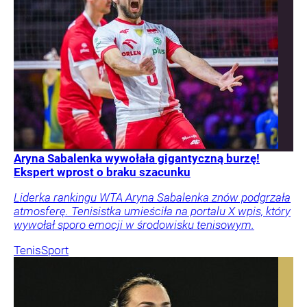
Aryna Sabalenka wywołała gigantyczną burzę!
Ekspert wprost o braku szacunku
Liderka rankingu WTA Aryna Sabalenka znów podgrzała
atmosferę. Tenisistka umieściła na portalu X wpis, który
wywołał sporo emocji w środowisku tenisowym.
Tenis
Sport