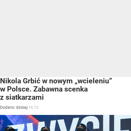
Nikola Grbić w nowym „wcieleniu”
w Polsce. Zabawna scenka
z siatkarzami
Dodano:
dzisiaj
16:12