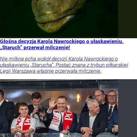
Głośna decyzja Karola Nawrockiego o ułaskawieniu.
„Staruch” przerwał milczenie!
Nie milkną echa wokół decyzji Karola Nawrockiego o
ułaskawieniu „Starucha”. Postać znana z trybun piłkarskiej
Legii Warszawa właśnie przerwała milczenie.