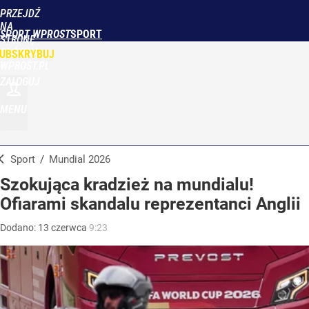
PRZEJDŹ
NA
SPORT WPROST
STRONĘ
GŁÓWNĄ
UBSKRYBUJ
WPROST.PL
ZALOGUJ
MENU
Sport
/
Mundial 2026
Szokująca kradzież na mundialu!
Ofiarami skandalu reprezentanci Anglii
Dodano:
13
czerwca
9:23