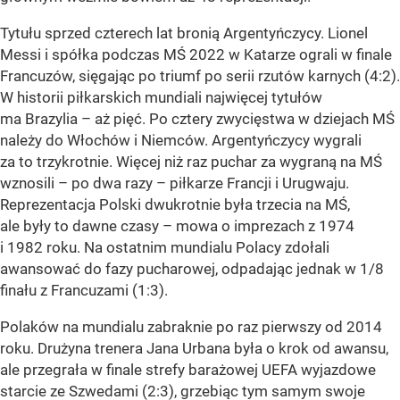
Tytułu sprzed czterech lat bronią Argentyńczycy. Lionel
Messi i spółka podczas MŚ 2022 w Katarze ograli w finale
Francuzów, sięgając po triumf po serii rzutów karnych (4:2).
W historii piłkarskich mundiali najwięcej tytułów
ma Brazylia – aż pięć. Po cztery zwycięstwa w dziejach MŚ
należy do Włochów i Niemców. Argentyńczycy wygrali
za to trzykrotnie. Więcej niż raz puchar za wygraną na MŚ
wznosili – po dwa razy – piłkarze Francji i Urugwaju.
Reprezentacja Polski dwukrotnie była trzecia na MŚ,
ale były to dawne czasy – mowa o imprezach z 1974
i 1982 roku. Na ostatnim mundialu Polacy zdołali
awansować do fazy pucharowej, odpadając jednak w 1/8
finału z Francuzami (1:3).
Polaków na mundialu zabraknie po raz pierwszy od 2014
roku. Drużyna trenera Jana Urbana była o krok od awansu,
ale przegrała w finale strefy barażowej UEFA wyjazdowe
starcie ze Szwedami (2:3), grzebiąc tym samym swoje