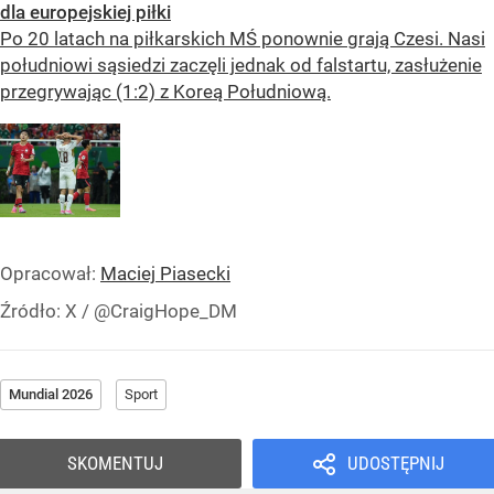
dla europejskiej piłki
Po 20 latach na piłkarskich MŚ ponownie grają Czesi. Nasi
południowi sąsiedzi zaczęli jednak od falstartu, zasłużenie
przegrywając (1:2) z Koreą Południową.
Opracował:
Maciej Piasecki
Źródło:
X
/
@CraigHope_DM
Mundial 2026
Sport
SKOMENTUJ
UDOSTĘPNIJ