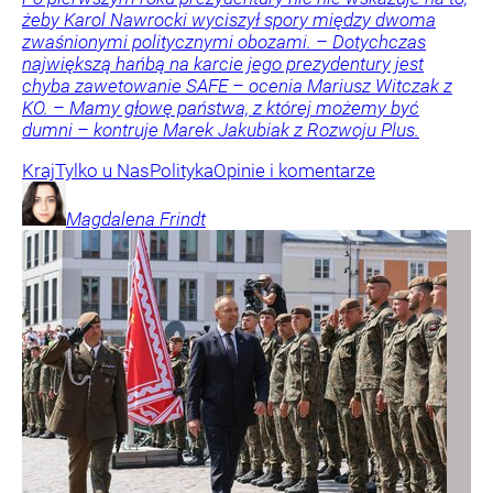
żeby Karol Nawrocki wyciszył spory między dwoma
zwaśnionymi politycznymi obozami. – Dotychczas
największą hańbą na karcie jego prezydentury jest
chyba zawetowanie SAFE – ocenia Mariusz Witczak z
KO. – Mamy głowę państwa, z której możemy być
dumni – kontruje Marek Jakubiak z Rozwoju Plus.
Kraj
Tylko u Nas
Polityka
Opinie i komentarze
Magdalena
Frindt