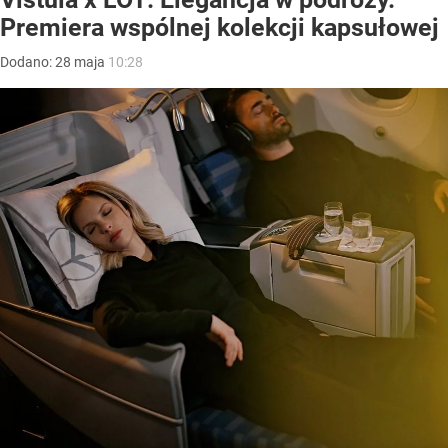
Premiera wspólnej kolekcji kapsułowej
Dodano:
28
maja
10:28