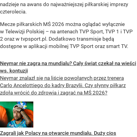
nadzieje na awans do najważniejszej piłkarskiej imprezy
czterolecia.
Mecze piłkarskich MŚ 2026 można oglądać wyłącznie
w Telewizji Polskiej – na antenach TVP Sport, TVP 1 i TVP
2 oraz w tvpsport.pl. Dodatkowo transmisje będą
dostępne w aplikacji mobilnej TVP Sport oraz smart TV.
Neymar nie zagra na mundialu? Cały świat czekał na wieści
ws. kontuzji
Neymar znalazł się na liście powołanych przez trenera
Carlo Ancelottiego do kadry Brazylii. Czy słynny piłkarz
zdoła wrócić do zdrowia i zagrać na MŚ 2026?
Zagrali jak Polacy na otwarcie mundialu. Duży cios