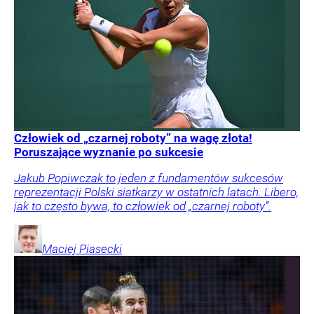
Człowiek od „czarnej roboty” na wagę złota!
Poruszające wyznanie po sukcesie
Jakub Popiwczak to jeden z fundamentów sukcesów
reprezentacji Polski siatkarzy w ostatnich latach. Libero,
jak to często bywa, to człowiek od „czarnej roboty”.
Maciej
Piasecki