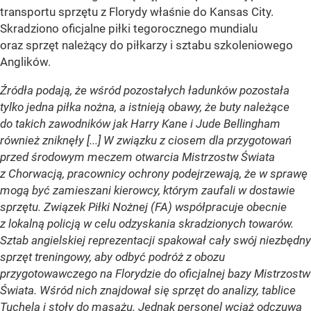
transportu sprzętu z Florydy właśnie do Kansas City.
Skradziono oficjalne piłki tegorocznego mundialu
oraz sprzęt należący do piłkarzy i sztabu szkoleniowego
Anglików.
Źródła podają, że wśród pozostałych ładunków pozostała
tylko jedna piłka nożna, a istnieją obawy, że buty należące
do takich zawodników jak Harry Kane i Jude Bellingham
również zniknęły [...] W związku z ciosem dla przygotowań
przed środowym meczem otwarcia Mistrzostw Świata
z Chorwacją, pracownicy ochrony podejrzewają, że w sprawę
mogą być zamieszani kierowcy, którym zaufali w dostawie
sprzętu. Związek Piłki Nożnej (FA) współpracuje obecnie
z lokalną policją w celu odzyskania skradzionych towarów.
Sztab angielskiej reprezentacji spakował cały swój niezbędny
sprzęt treningowy, aby odbyć podróż z obozu
przygotowawczego na Florydzie do oficjalnej bazy Mistrzostw
Świata. Wśród nich znajdował się sprzęt do analizy, tablice
Tuchela i stoły do masażu. Jednak personel wciąż odczuwa