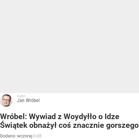
Autor:
Jan Wróbel
Wróbel: Wywiad z Woydyłło o Idze
Świątek obnażył coś znacznie gorszego
Dodano:
wczoraj
6:08