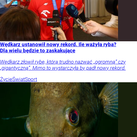
Wędkarz ustanowił nowy rekord. Ile ważyła ryba?
Dla wielu będzie to zaskakujące
Wędkarz złowił rybę, którą trudno nazwać „ogromną” czy
„gigantyczną”. Mimo to wystarczyła by padł nowy rekord.
Życie
Świat
Sport