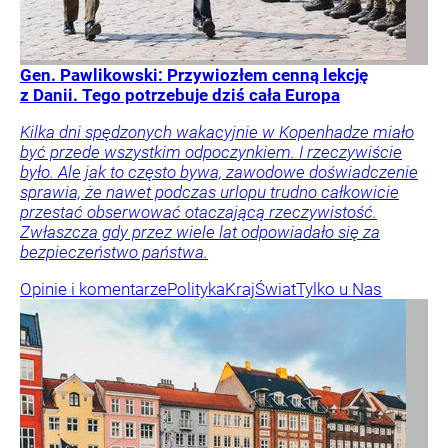
Gen. Pawlikowski: Przywiozłem cenną lekcję
z Danii. Tego potrzebuje dziś cała Europa
Kilka dni spędzonych wakacyjnie w Kopenhadze miało
być przede wszystkim odpoczynkiem. I rzeczywiście
było. Ale jak to często bywa, zawodowe doświadczenie
sprawia, że nawet podczas urlopu trudno całkowicie
przestać obserwować otaczającą rzeczywistość.
Zwłaszcza gdy przez wiele lat odpowiadało się za
bezpieczeństwo państwa.
Opinie i komentarze
Polityka
Kraj
Świat
Tylko u Nas