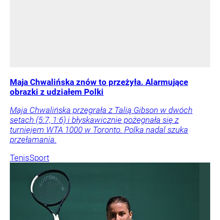
Maja Chwalińska znów to przeżyła. Alarmujące
obrazki z udziałem Polki
Maja Chwalińska przegrała z Talią Gibson w dwóch
setach (5:7, 1:6) i błyskawicznie pożegnała się z
turniejem WTA 1000 w Toronto. Polka nadal szuka
przełamania.
Tenis
Sport