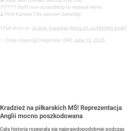
⚽️ Balls also robbed, leaving only ONE
??????? Staff now scrambling to replace items
⌛️ First Kansas City session Saturday
? Full story w/
@Jack_Gaughan
https://t.co/MzOKhJHv9T
— Craig Hope (@CraigHope_DM)
June 13, 2026
Kradzież na piłkarskich MŚ! Reprezentacja
Anglii mocno poszkodowana
Cała historia rozegrała się najprawdopodobniej podczas