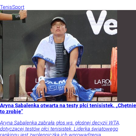
Tenis
Sport
Aryna Sabalenka otwarta na testy płci tenisistek. „Chętnie
to zrobię”
Aryna Sabalenka zabrała głos ws. głośnej decyzji WTA,
dotyczącej testów płci tenisistek. Liderka światowego
rankingu jest zwolenniczką ich wprowadzenia.