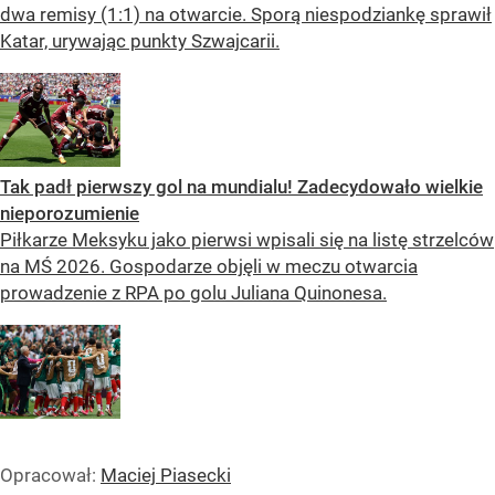
dwa remisy (1:1) na otwarcie. Sporą niespodziankę sprawił
Katar, urywając punkty Szwajcarii.
Tak padł pierwszy gol na mundialu! Zadecydowało wielkie
nieporozumienie
Piłkarze Meksyku jako pierwsi wpisali się na listę strzelców
na MŚ 2026. Gospodarze objęli w meczu otwarcia
prowadzenie z RPA po golu Juliana Quinonesa.
Opracował:
Maciej Piasecki