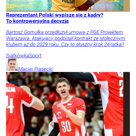
Reprezentant Polski wypisze się z kadry?
To kontrowersyjna decyzja
Bartosz Gomułka przedłużył umowę z PGE Projektem
Warszawa. Atakujący podpisał kontrakt ze stołecznym
klubem aż do 2029 roku. Czy to słuszny krok 24-latka?
Siatkówka
Sport
Maciej
Piasecki