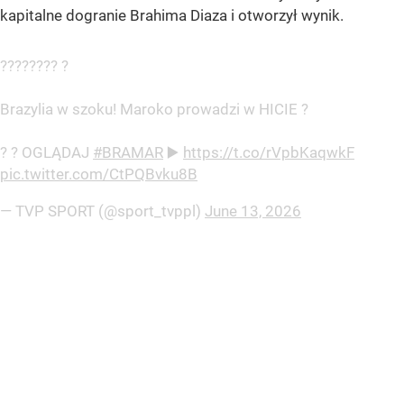
kapitalne dogranie Brahima Diaza i otworzył wynik.
???????? ?
Brazylia w szoku! Maroko prowadzi w HICIE ?
? ? OGLĄDAJ
#BRAMAR
▶️
https://t.co/rVpbKaqwkF
pic.twitter.com/CtPQBvku8B
— TVP SPORT (@sport_tvppl)
June 13, 2026