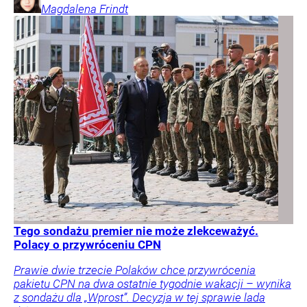
Magdalena
Frindt
Tego sondażu premier nie może zlekceważyć.
Polacy o przywróceniu CPN
Prawie dwie trzecie Polaków chce przywrócenia
pakietu CPN na dwa ostatnie tygodnie wakacji – wynika
z sondażu dla „Wprost”. Decyzja w tej sprawie lada