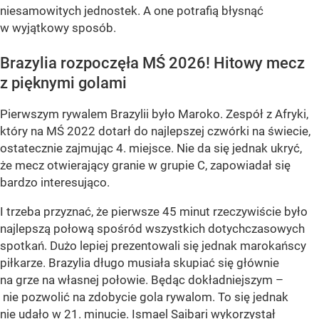
niesamowitych jednostek. A one potrafią błysnąć
w wyjątkowy sposób.
Brazylia rozpoczęła MŚ 2026! Hitowy mecz
z pięknymi golami
Pierwszym rywalem Brazylii było Maroko. Zespół z Afryki,
który na MŚ 2022 dotarł do najlepszej czwórki na świecie,
ostatecznie zajmując 4. miejsce. Nie da się jednak ukryć,
że mecz otwierający granie w grupie C, zapowiadał się
bardzo interesująco.
I trzeba przyznać, że pierwsze 45 minut rzeczywiście było
najlepszą połową spośród wszystkich dotychczasowych
spotkań. Dużo lepiej prezentowali się jednak marokańscy
piłkarze. Brazylia długo musiała skupiać się głównie
na grze na własnej połowie. Będąc dokładniejszym –
nie pozwolić na zdobycie gola rywalom. To się jednak
nie udało w 21. minucie. Ismael Saibari wykorzystał