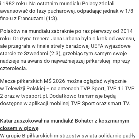
i 1982 roku. Na ostatnim mundialu Polacy zdołali
awansować do fazy pucharowej, odpadając jednak w 1/8
finału z Francuzami (1:3).
Polaków na mundialu zabraknie po raz pierwszy od 2014
roku. Drużyna trenera Jana Urbana była o krok od awansu,
ale przegrała w finale strefy barażowej UEFA wyjazdowe
starcie ze Szwedami (2:3), grzebiąc tym samym swoje
nadzieje na awans do najważniejszej piłkarskiej imprezy
czterolecia.
Mecze piłkarskich MŚ 2026 można oglądać wyłącznie
w Telewizji Polskiej – na antenach TVP Sport, TVP 1 i TVP
2 oraz w tvpsport.pl. Dodatkowo transmisje będą
dostępne w aplikacji mobilnej TVP Sport oraz smart TV.
Katar zaszokował na mundialu! Bohater z koszmarnym
ciosem w głowę
W grupie B piłkarskich mistrzostw świata solidarnie padły