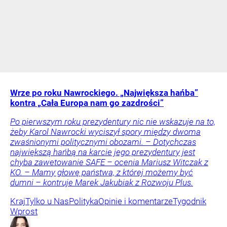
Wrze po roku Nawrockiego. „Największa hańba”
kontra „Cała Europa nam go zazdrości”
Po pierwszym roku prezydentury nic nie wskazuje na to,
żeby Karol Nawrocki wyciszył spory między dwoma
zwaśnionymi politycznymi obozami. – Dotychczas
największą hańbą na karcie jego prezydentury jest
chyba zawetowanie SAFE – ocenia Mariusz Witczak z
KO. – Mamy głowę państwa, z której możemy być
dumni – kontruje Marek Jakubiak z Rozwoju Plus.
Kraj
Tylko u Nas
Polityka
Opinie i komentarze
Tygodnik
Wprost