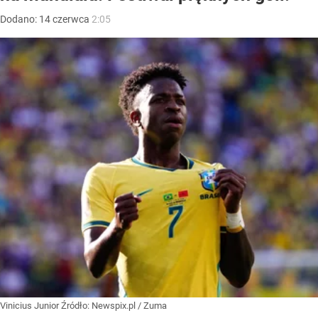
Dodano:
14
czerwca
2:05
Vinicius Junior
Źródło:
Newspix.pl
/
Zuma