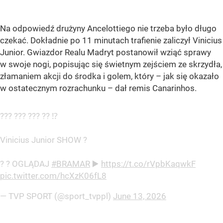
Na odpowiedź drużyny Ancelottiego nie trzeba było długo
czekać. Dokładnie po 11 minutach trafienie zaliczył Vinicius
Junior. Gwiazdor Realu Madryt postanowił wziąć sprawy
w swoje nogi, popisując się świetnym zejściem ze skrzydła,
złamaniem akcji do środka i golem, który – jak się okazało
w ostatecznym rozrachunku – dał remis Canarinhos.
??? ??? ??? ?? ⁉️
Vinicius Junior SHOW ?
? ? OGLĄDAJ
#BRAMAR
▶️
https://t.co/rVpbKaqwkF
pic.twitter.com/hcXzK06fL8
— TVP SPORT (@sport_tvppl)
June 13, 2026