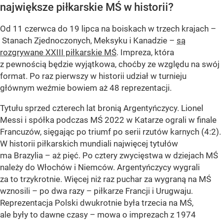
największe piłkarskie MŚ w historii?
Od 11 czerwca do 19 lipca na boiskach w trzech krajach –
Stanach Zjednoczonych, Meksyku i Kanadzie –
są
rozgrywane XXIII piłkarskie MŚ
. Impreza, która
z pewnością będzie wyjątkowa, choćby ze względu na swój
format. Po raz pierwszy w historii udział w turnieju
głównym weźmie bowiem aż 48 reprezentacji.
Tytułu sprzed czterech lat bronią Argentyńczycy. Lionel
Messi i spółka podczas MŚ 2022 w Katarze ograli w finale
Francuzów, sięgając po triumf po serii rzutów karnych (4:2).
W historii piłkarskich mundiali najwięcej tytułów
ma Brazylia – aż pięć. Po cztery zwycięstwa w dziejach MŚ
należy do Włochów i Niemców. Argentyńczycy wygrali
za to trzykrotnie. Więcej niż raz puchar za wygraną na MŚ
wznosili – po dwa razy – piłkarze Francji i Urugwaju.
Reprezentacja Polski dwukrotnie była trzecia na MŚ,
ale były to dawne czasy – mowa o imprezach z 1974