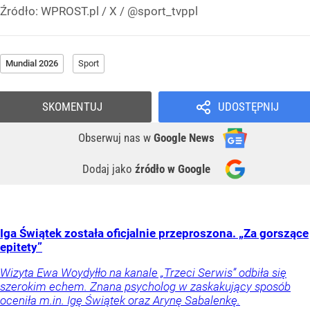
Źródło:
WPROST.pl
/
X / @sport_tvppl
Mundial 2026
Sport
SKOMENTUJ
UDOSTĘPNIJ
Obserwuj nas
w
Google News
Dodaj jako
źródło w Google
Iga Świątek została oficjalnie przeproszona. „Za gorszące
epitety”
Wizyta Ewa Woydyłło na kanale „Trzeci Serwis” odbiła się
szerokim echem. Znana psycholog w zaskakujący sposób
oceniła m.in. Igę Świątek oraz Arynę Sabalenkę.