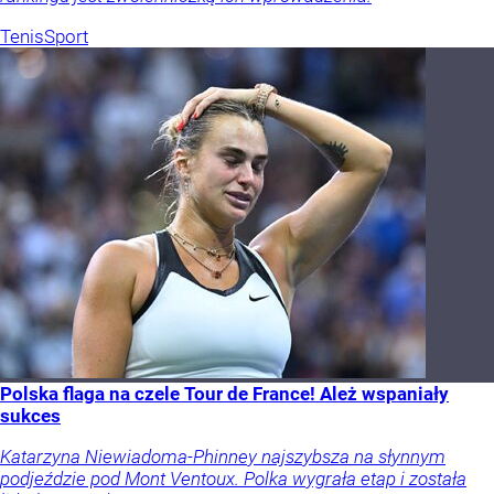
Tenis
Sport
Polska flaga na czele Tour de France! Ależ wspaniały
sukces
Katarzyna Niewiadoma-Phinney najszybsza na słynnym
podjeździe pod Mont Ventoux. Polka wygrała etap i została