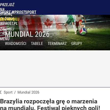
PRZEJDŹ
NA
SPORT WPROST
STRONĘ
GŁÓWNĄ
UBSKRYBUJ
WPROST.PL
ZALOGUJ
MUNDIAL 2026
MENU
WIADOMOŚCI
TABELE
TERMINARZ
GRUPY
Sport
/
Mundial 2026
Brazylia rozpoczęła grę o marzenia
na mundialu. Festiwal pięknych goli!