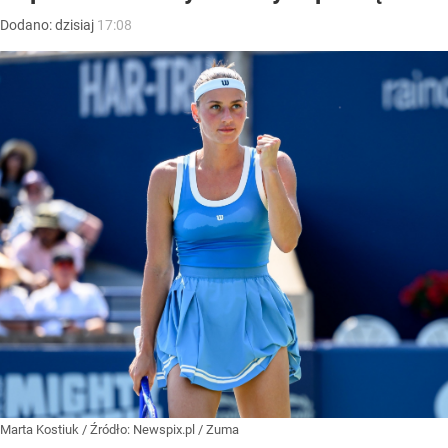
Dodano:
dzisiaj
17:08
Marta Kostiuk
/ Źródło:
Newspix.pl
/
Zuma