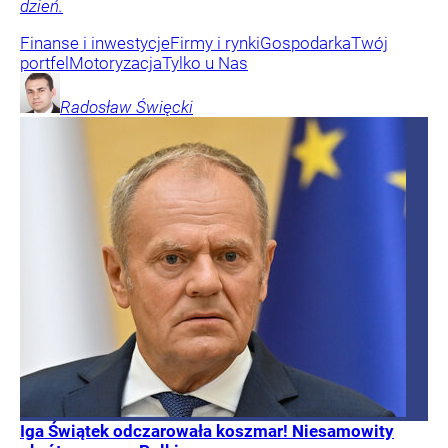
dzień.
Finanse i inwestycje
Firmy i rynki
Gospodarka
Twój
portfel
Motoryzacja
Tylko u Nas
Radosław
Święcki
Iga Świątek odczarowała koszmar! Niesamowity