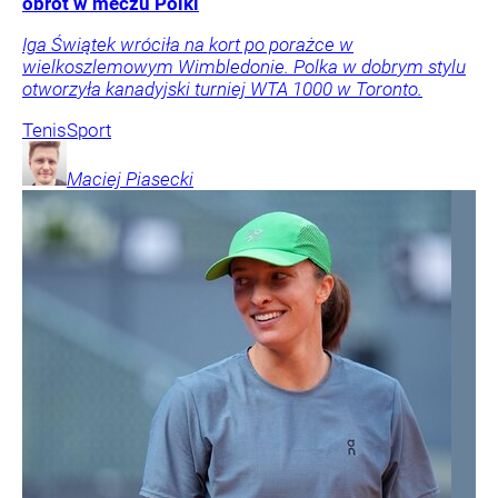
obrót w meczu Polki
Iga Świątek wróciła na kort po porażce w
wielkoszlemowym Wimbledonie. Polka w dobrym stylu
otworzyła kanadyjski turniej WTA 1000 w Toronto.
Tenis
Sport
Maciej
Piasecki