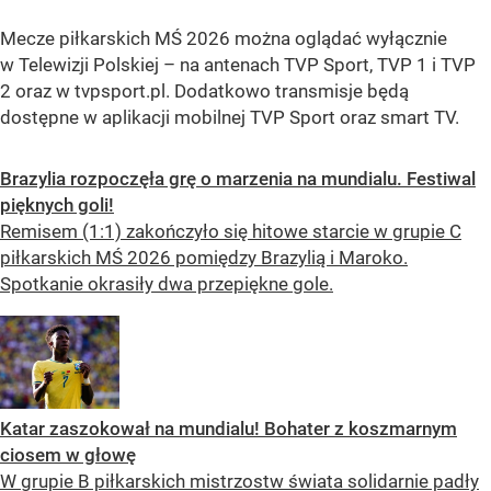
Mecze piłkarskich MŚ 2026 można oglądać wyłącznie
w Telewizji Polskiej – na antenach TVP Sport, TVP 1 i TVP
2 oraz w tvpsport.pl. Dodatkowo transmisje będą
dostępne w aplikacji mobilnej TVP Sport oraz smart TV.
Brazylia rozpoczęła grę o marzenia na mundialu. Festiwal
pięknych goli!
Remisem (1:1) zakończyło się hitowe starcie w grupie C
piłkarskich MŚ 2026 pomiędzy Brazylią i Maroko.
Spotkanie okrasiły dwa przepiękne gole.
Katar zaszokował na mundialu! Bohater z koszmarnym
ciosem w głowę
W grupie B piłkarskich mistrzostw świata solidarnie padły