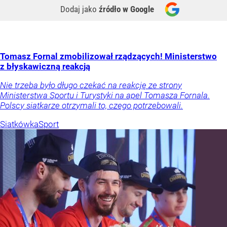
Dodaj jako
źródło w Google
Tomasz Fornal zmobilizował rządzących! Ministerstwo
z błyskawiczną reakcją
Nie trzeba było długo czekać na reakcję ze strony
Ministerstwa Sportu i Turystyki na apel Tomasza Fornala.
Polscy siatkarze otrzymali to, czego potrzebowali.
Siatkówka
Sport