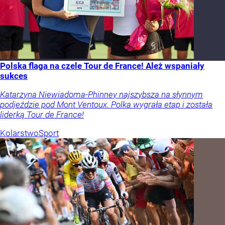
Polska flaga na czele Tour de France! Ależ wspaniały
sukces
Katarzyna Niewiadoma-Phinney najszybsza na słynnym
podjeździe pod Mont Ventoux. Polka wygrała etap i została
liderką Tour de France!
Kolarstwo
Sport