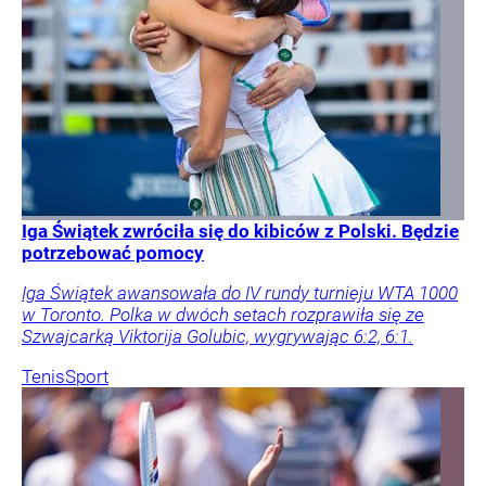
Iga Świątek zwróciła się do kibiców z Polski. Będzie
potrzebować pomocy
Iga Świątek awansowała do IV rundy turnieju WTA 1000
w Toronto. Polka w dwóch setach rozprawiła się ze
Szwajcarką Viktorija Golubic, wygrywając 6:2, 6:1.
Tenis
Sport