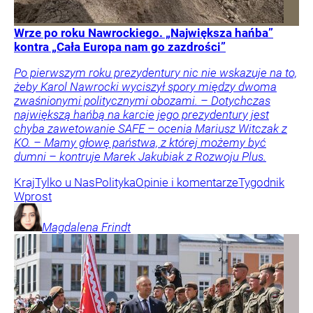
Wrze po roku Nawrockiego. „Największa hańba”
kontra „Cała Europa nam go zazdrości”
Po pierwszym roku prezydentury nic nie wskazuje na to,
żeby Karol Nawrocki wyciszył spory między dwoma
zwaśnionymi politycznymi obozami. – Dotychczas
największą hańbą na karcie jego prezydentury jest
chyba zawetowanie SAFE – ocenia Mariusz Witczak z
KO. – Mamy głowę państwa, z której możemy być
dumni – kontruje Marek Jakubiak z Rozwoju Plus.
Kraj
Tylko u Nas
Polityka
Opinie i komentarze
Tygodnik
Wprost
Magdalena
Frindt