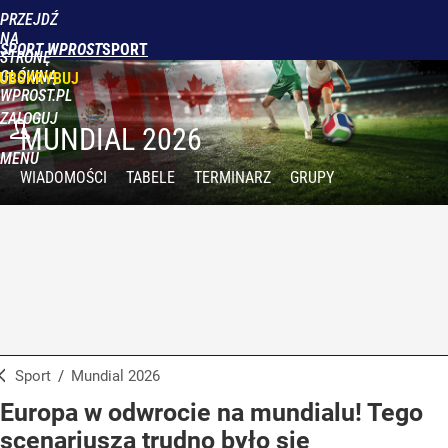
PRZEJDŹ
NA
SPORT WPROST
STRONĘ
GŁÓWNĄ
UBSKRYBUJ
WPROST.PL
ZALOGUJ
MUNDIAL 2026
MENU
WIADOMOŚCI
TABELE
TERMINARZ
GRUPY
Sport
/
Mundial 2026
Europa w odwrocie na mundialu! Tego
scenariusza trudno było się