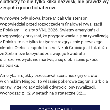
siatkarzy to nie tylko kilka nazwisk, ale prawdziwy
zespół i grono bohaterów.
Wymowne były słowa, które Micah Christenson
wypowiedział przed rozpoczęciem finałowej rywalizacji
z Polakami – o złoto VNL 2026. Świetny amerykański
rozgrywający przyznał, że przygotowanie się na rywalizację
z Polską, to nie tylko taktyczne rozgryzienie pierwszego
składu. Głębia zespołu trenera Nikoli Grbicia jest tak duża,
że Serb może korzystać ze swojego kwadratu
dla rezerwowych, nie martwiąc się o obniżenie jakości
na boisku.
Amerykanin, jakby przeczuwał scenariusz gry o złoto
w chińskim Ningbo. To właśnie pokerowe zagrania Grbicia
sprawiły, że Polacy zdołali odwrócić losy rywalizacji,
wychodząc z 1:2 w setach na ostateczne 3:2....
CZYTAJ DALEJ