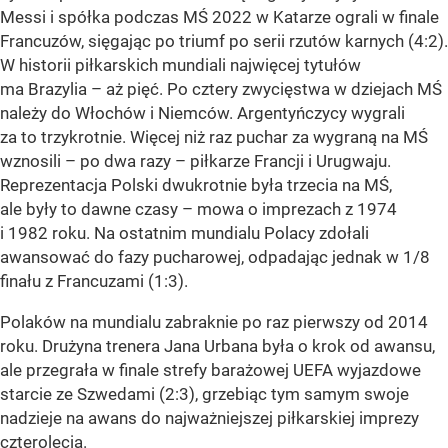
Messi i spółka podczas MŚ 2022 w Katarze ograli w finale
Francuzów, sięgając po triumf po serii rzutów karnych (4:2).
W historii piłkarskich mundiali najwięcej tytułów
ma Brazylia – aż pięć. Po cztery zwycięstwa w dziejach MŚ
należy do Włochów i Niemców. Argentyńczycy wygrali
za to trzykrotnie. Więcej niż raz puchar za wygraną na MŚ
wznosili – po dwa razy – piłkarze Francji i Urugwaju.
Reprezentacja Polski dwukrotnie była trzecia na MŚ,
ale były to dawne czasy – mowa o imprezach z 1974
i 1982 roku. Na ostatnim mundialu Polacy zdołali
awansować do fazy pucharowej, odpadając jednak w 1/8
finału z Francuzami (1:3).
Polaków na mundialu zabraknie po raz pierwszy od 2014
roku. Drużyna trenera Jana Urbana była o krok od awansu,
ale przegrała w finale strefy barażowej UEFA wyjazdowe
starcie ze Szwedami (2:3), grzebiąc tym samym swoje
nadzieje na awans do najważniejszej piłkarskiej imprezy
czterolecia.