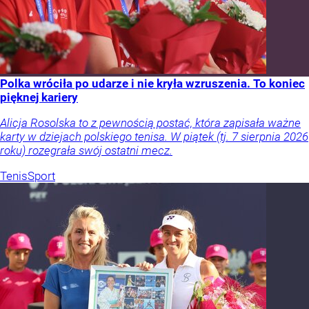
Polka wróciła po udarze i nie kryła wzruszenia. To koniec
pięknej kariery
Alicja Rosolska to z pewnością postać, która zapisała ważne
karty w dziejach polskiego tenisa. W piątek (tj. 7 sierpnia 2026
roku) rozegrała swój ostatni mecz.
Tenis
Sport