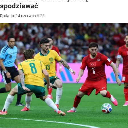
spodziewać
Dodano:
14
czerwca
8:25