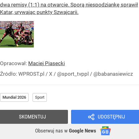
dwa remisy (1:1) na otwarcie. Sporą niespodziankę sprawił
Katar, urywając punkty Szwajcarii.
Opracował:
Maciej Piasecki
Źródło:
WPROST.pl
/
X / @sport_tvppl / @babanasiewicz
Mundial 2026
Sport
SKOMENTUJ
UDOSTĘPNIJ
Obserwuj nas
w
Google News