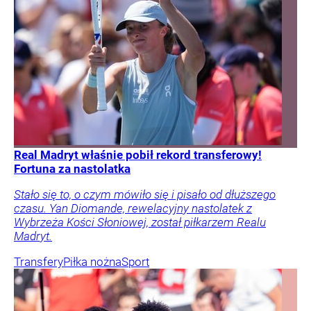
Real Madryt właśnie pobił rekord transferowy!
Fortuna za nastolatka
Stało się to, o czym mówiło się i pisało od dłuższego
czasu. Yan Diomande, rewelacyjny nastolatek z
Wybrzeża Kości Słoniowej, został piłkarzem Realu
Madryt.
Transfery
Piłka nożna
Sport