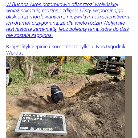
W Buenos Aires potomkowie ofiar rzezi wołyńskiej
wciąż pokazują rodzinne zdjęcia i listy, wspominając
bliskich zamordowanych z niezwykłym okrucieństwem.
Ich dramat przypomina, że dla wielu rodzin Wołyń nie
jest historią zamkniętą, lecz bolesną raną, która do dziś
nie została zagojona.
Kraj
Polityka
Opinie i komentarze
Tylko u Nas
Tygodnik
Wprost