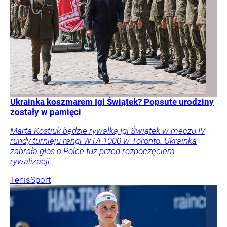
Ukrainka koszmarem Igi Świątek? Popsute urodziny
zostały w pamięci
Marta Kostiuk będzie rywalką Igi Świątek w meczu IV
rundy turnieju rangi WTA 1000 w Toronto. Ukrainka
zabrała głos o Polce tuż przed rozpoczęciem
rywalizacji.
Tenis
Sport