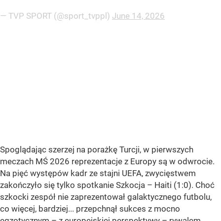
— TVP SPORT (@sport_tvppl)
June 14, 2026
Spoglądając szerzej na porażkę Turcji, w pierwszych
meczach MŚ 2026 reprezentacje z Europy są w odwrocie.
Na pięć występów kadr ze stajni UEFA, zwycięstwem
zakończyło się tylko spotkanie Szkocja – Haiti (1:0). Choć
szkocki zespół nie zaprezentował galaktycznego futbolu,
co więcej, bardziej... przepchnął sukces z mocno
egzotycznym – z europejskiej perspektywy – rywalem.