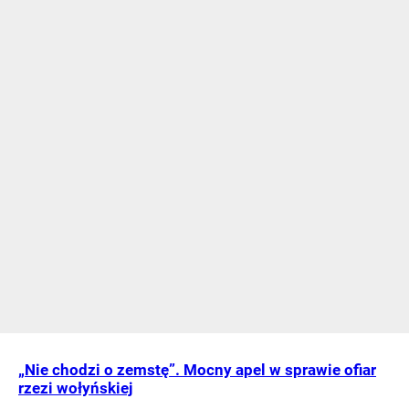
„Nie chodzi o zemstę”. Mocny apel w sprawie ofiar
rzezi wołyńskiej