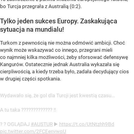
bo Turcja przegrała z Australią (0:2).
Tylko jeden sukces Europy. Zaskakująca
sytuacja na mundialu!
Turkom z pewnością nie można odmówić ambicji. Choć
wynik może wskazywać co innego, przegrani mieli
co najmniej kilka możliwości, żeby sforsować defensywę
Kangurów. Ostatecznie jednak Australia wykazała się
cierpliwością, a kiedy trzeba było, zadała decydujący cios
w drugiej części spotkania.
Wydawało się, że gol dla Turcji jest kwestią czasu...
A tu taka ????????????? ‼️
? ? OGLĄDAJ
#AUSTUR
▶️
https://t.co/UtNtzhh9Bd
pic.twitter.com/2FCEenvwqU