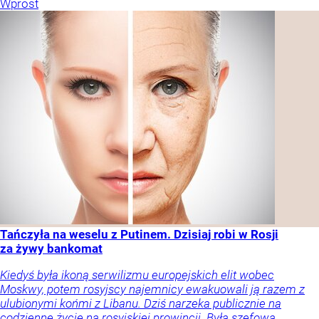
Wprost
Tańczyła na weselu z Putinem. Dzisiaj robi w Rosji
za żywy bankomat
Kiedyś była ikoną serwilizmu europejskich elit wobec
Moskwy, potem rosyjscy najemnicy ewakuowali ją razem z
ulubionymi końmi z Libanu. Dziś narzeka publicznie na
codzienne życie na rosyjskiej prowincji. Była szefowa