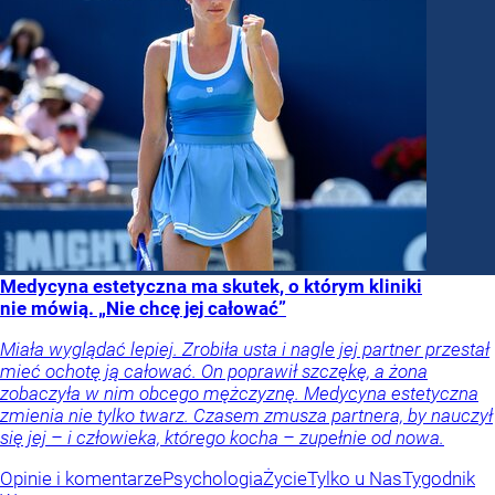
Medycyna estetyczna ma skutek, o którym kliniki
nie mówią. „Nie chcę jej całować”
Miała wyglądać lepiej. Zrobiła usta i nagle jej partner przestał
mieć ochotę ją całować. On poprawił szczękę, a żona
zobaczyła w nim obcego mężczyznę. Medycyna estetyczna
zmienia nie tylko twarz. Czasem zmusza partnera, by nauczył
się jej – i człowieka, którego kocha – zupełnie od nowa.
Opinie i komentarze
Psychologia
Życie
Tylko u Nas
Tygodnik