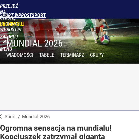
PRZEJDŹ
NA
SPORT WPROST
STRONĘ
GŁÓWNĄ
UBSKRYBUJ
WPROST.PL
ZALOGUJ
MUNDIAL 2026
MENU
WIADOMOŚCI
TABELE
TERMINARZ
GRUPY
Sport
/
Mundial 2026
Ogromna sensacja na mundialu!
Kopciuszek zatrzymał giganta