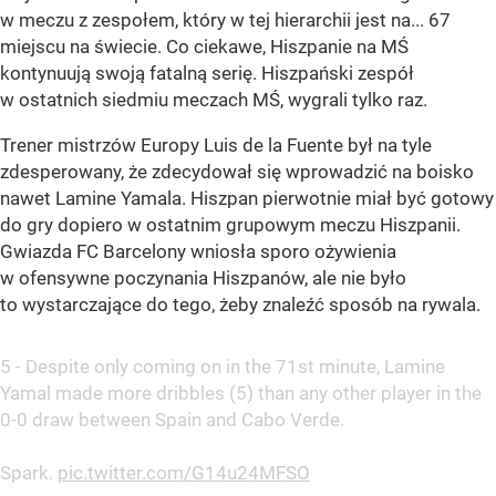
w meczu z zespołem, który w tej hierarchii jest na... 67
miejscu na świecie. Co ciekawe, Hiszpanie na MŚ
kontynuują swoją fatalną serię. Hiszpański zespół
w ostatnich siedmiu meczach MŚ, wygrali tylko raz.
Trener mistrzów Europy Luis de la Fuente był na tyle
zdesperowany, że zdecydował się wprowadzić na boisko
nawet Lamine Yamala. Hiszpan pierwotnie miał być gotowy
do gry dopiero w ostatnim grupowym meczu Hiszpanii.
Gwiazda FC Barcelony wniosła sporo ożywienia
w ofensywne poczynania Hiszpanów, ale nie było
to wystarczające do tego, żeby znaleźć sposób na rywala.
5 - Despite only coming on in the 71st minute, Lamine
Yamal made more dribbles (5) than any other player in the
0-0 draw between Spain and Cabo Verde.
Spark.
pic.twitter.com/G14u24MFSO