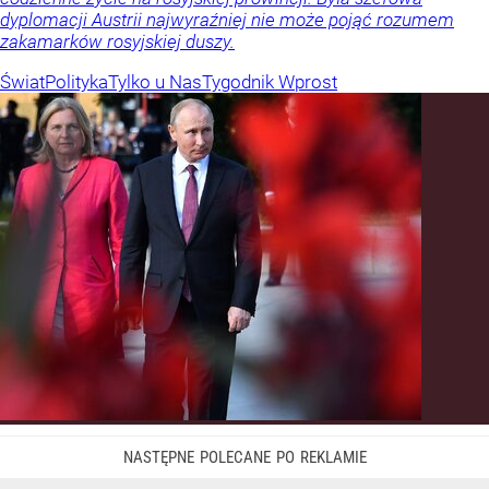
dyplomacji Austrii najwyraźniej nie może pojąć rozumem
zakamarków rosyjskiej duszy.
Świat
Polityka
Tylko u Nas
Tygodnik Wprost