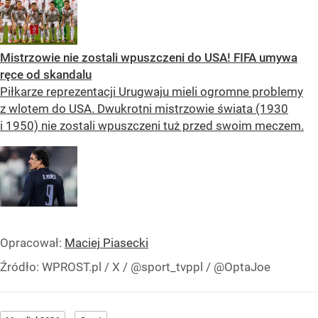
Mistrzowie nie zostali wpuszczeni do USA! FIFA umywa
ręce od skandalu
Piłkarze reprezentacji Urugwaju mieli ogromne problemy
z wlotem do USA. Dwukrotni mistrzowie świata (1930
i 1950) nie zostali wpuszczeni tuż przed swoim meczem.
Opracował:
Maciej Piasecki
Źródło:
WPROST.pl
/
X / @sport_tvppl / @OptaJoe