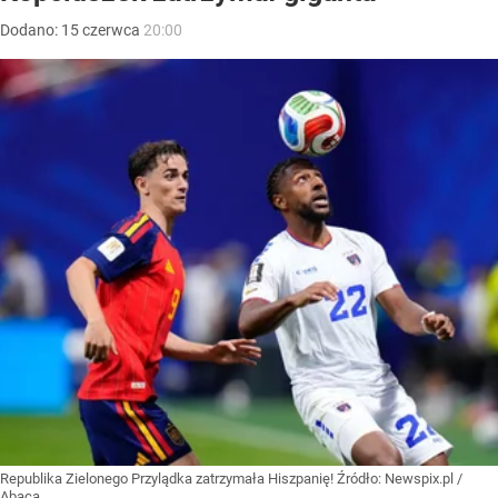
Dodano:
15
czerwca
20:00
Republika Zielonego Przylądka zatrzymała Hiszpanię!
Źródło:
Newspix.pl
/
Abaca