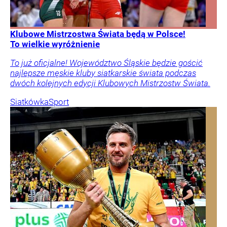
Klubowe Mistrzostwa Świata będą w Polsce!
To wielkie wyróżnienie
To już oficjalne! Województwo Śląskie będzie gościć
najlepsze męskie kluby siatkarskie świata podczas
dwóch kolejnych edycji Klubowych Mistrzostw Świata.
Siatkówka
Sport