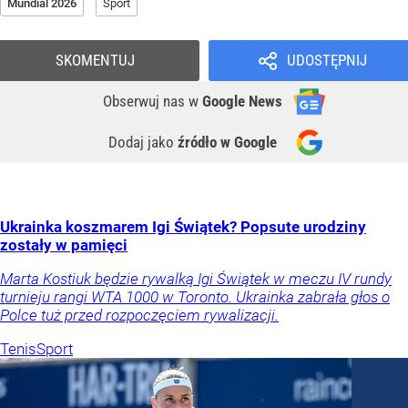
Mundial 2026
Sport
SKOMENTUJ
UDOSTĘPNIJ
Obserwuj nas
w
Google News
Dodaj jako
źródło w Google
Ukrainka koszmarem Igi Świątek? Popsute urodziny
zostały w pamięci
Marta Kostiuk będzie rywalką Igi Świątek w meczu IV rundy
turnieju rangi WTA 1000 w Toronto. Ukrainka zabrała głos o
Polce tuż przed rozpoczęciem rywalizacji.
Tenis
Sport