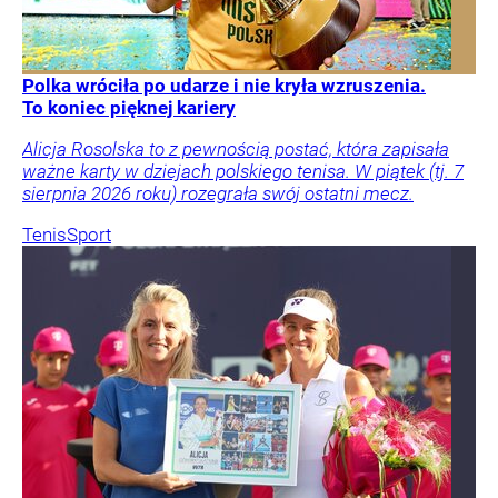
Polka wróciła po udarze i nie kryła wzruszenia.
To koniec pięknej kariery
Alicja Rosolska to z pewnością postać, która zapisała
ważne karty w dziejach polskiego tenisa. W piątek (tj. 7
sierpnia 2026 roku) rozegrała swój ostatni mecz.
Tenis
Sport