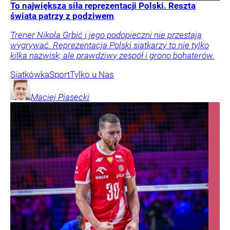
To największa siła reprezentacji Polski. Reszta
świata patrzy z podziwem
Trener Nikola Grbić i jego podopieczni nie przestają
wygrywać. Reprezentacja Polski siatkarzy to nie tylko
kilka nazwisk, ale prawdziwy zespół i grono bohaterów.
Siatkówka
Sport
Tylko u Nas
Maciej
Piasecki