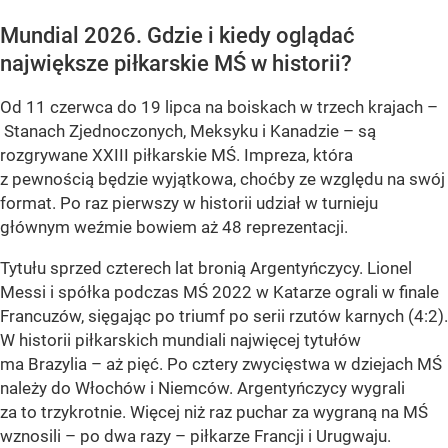
Mundial 2026. Gdzie i kiedy oglądać
największe piłkarskie MŚ w historii?
Od 11 czerwca do 19 lipca na boiskach w trzech krajach –
Stanach Zjednoczonych, Meksyku i Kanadzie – są
rozgrywane XXIII piłkarskie MŚ. Impreza, która
z pewnością będzie wyjątkowa, choćby ze względu na swój
format. Po raz pierwszy w historii udział w turnieju
głównym weźmie bowiem aż 48 reprezentacji.
Tytułu sprzed czterech lat bronią Argentyńczycy. Lionel
Messi i spółka podczas MŚ 2022 w Katarze ograli w finale
Francuzów, sięgając po triumf po serii rzutów karnych (4:2).
W historii piłkarskich mundiali najwięcej tytułów
ma Brazylia – aż pięć. Po cztery zwycięstwa w dziejach MŚ
należy do Włochów i Niemców. Argentyńczycy wygrali
za to trzykrotnie. Więcej niż raz puchar za wygraną na MŚ
wznosili – po dwa razy – piłkarze Francji i Urugwaju.