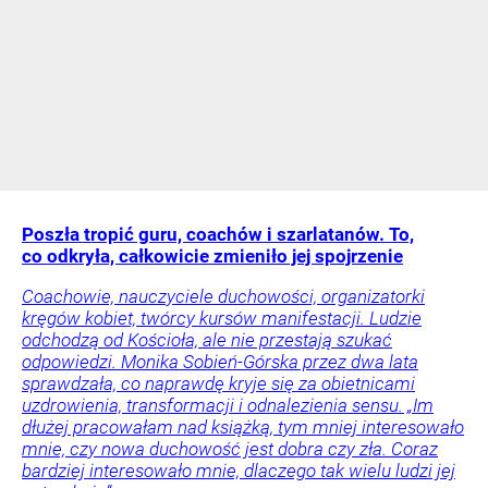
Poszła tropić guru, coachów i szarlatanów. To,
co odkryła, całkowicie zmieniło jej spojrzenie
Coachowie, nauczyciele duchowości, organizatorki
kręgów kobiet, twórcy kursów manifestacji. Ludzie
odchodzą od Kościoła, ale nie przestają szukać
odpowiedzi. Monika Sobień-Górska przez dwa lata
sprawdzała, co naprawdę kryje się za obietnicami
uzdrowienia, transformacji i odnalezienia sensu. „Im
dłużej pracowałam nad książką, tym mniej interesowało
mnie, czy nowa duchowość jest dobra czy zła. Coraz
bardziej interesowało mnie, dlaczego tak wielu ludzi jej