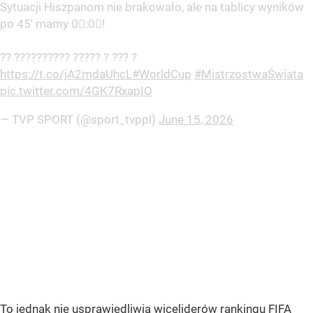
Sytuacji Hiszpanom nie brakowało, ale na tablicy wyników
po 45' mamy 0⃣:0⃣!
?? ?????????? ????? ? ??? ?
https://t.co/jA2mdaUhcL
#WorldCup
#MistrzostwaŚwiata
pic.twitter.com/4GK7RxapIO
— TVP SPORT (@sport_tvppl)
June 15, 2026
To jednak nie usprawiedliwia wiceliderów rankingu FIFA