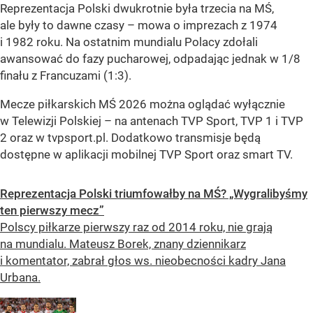
Reprezentacja Polski dwukrotnie była trzecia na MŚ,
ale były to dawne czasy – mowa o imprezach z 1974
i 1982 roku. Na ostatnim mundialu Polacy zdołali
awansować do fazy pucharowej, odpadając jednak w 1/8
finału z Francuzami (1:3).
Mecze piłkarskich MŚ 2026 można oglądać wyłącznie
w Telewizji Polskiej – na antenach TVP Sport, TVP 1 i TVP
2 oraz w tvpsport.pl. Dodatkowo transmisje będą
dostępne w aplikacji mobilnej TVP Sport oraz smart TV.
Reprezentacja Polski triumfowałby na MŚ? „Wygralibyśmy
ten pierwszy mecz”
Polscy piłkarze pierwszy raz od 2014 roku, nie grają
na mundialu. Mateusz Borek, znany dziennikarz
i komentator, zabrał głos ws. nieobecności kadry Jana
Urbana.