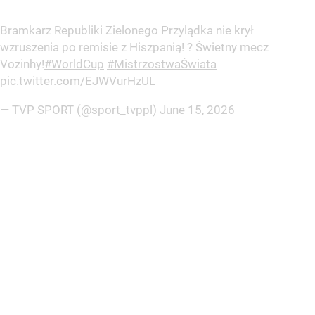
Bramkarz Republiki Zielonego Przylądka nie krył
wzruszenia po remisie z Hiszpanią! ? Świetny mecz
Vozinhy!
#WorldCup
#MistrzostwaŚwiata
pic.twitter.com/EJWVurHzUL
— TVP SPORT (@sport_tvppl)
June 15, 2026