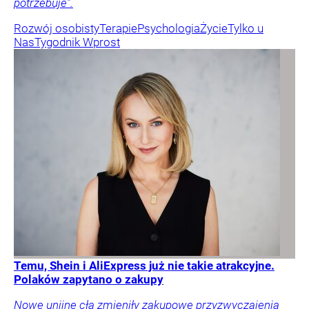
potrzebuje”.
Rozwój osobisty
Terapie
Psychologia
Życie
Tylko u
Nas
Tygodnik Wprost
Temu, Shein i AliExpress już nie takie atrakcyjne.
Polaków zapytano o zakupy
Nowe unijne cła zmieniły zakupowe przyzwyczajenia