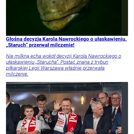
Głośna decyzja Karola Nawrockiego o ułaskawieniu.
„Staruch” przerwał milczenie!
Nie milkną echa wokół decyzji Karola Nawrockiego o
ułaskawieniu „Starucha”. Postać znana z trybun
piłkarskiej Legii Warszawa właśnie przerwała
milczenie.