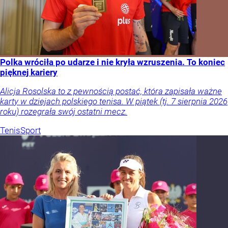
Polka wróciła po udarze i nie kryła wzruszenia. To koniec
pięknej kariery
Alicja Rosolska to z pewnością postać, która zapisała ważne
karty w dziejach polskiego tenisa. W piątek (tj. 7 sierpnia 2026
roku) rozegrała swój ostatni mecz.
Tenis
Sport