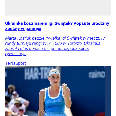
Ukrainka koszmarem Igi Świątek? Popsute urodziny
zostały w pamięci
Marta Kostiuk będzie rywalką Igi Świątek w meczu IV
rundy turnieju rangi WTA 1000 w Toronto. Ukrainka
zabrała głos o Polce tuż przed rozpoczęciem
rywalizacji.
Tenis
Sport