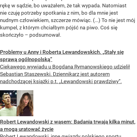
rękę w sądzie, bo uważałem, że tak wypada. Natomiast
nie czuję potrzeby spotkania z nim, bo dla mnie jest
nudnym człowiekiem, szczerze mówiąc. (...) To nie jest mój
kumpel, z którym chciałbym pójść na piwo. Coś się
skończyło – podsumował.
Problemy u Anny i Roberta Lewandowskich. „Stały się
sprawą ogólnopolską”
Ciekawego wywiadu u Bogdana Rymanowskiego udzielił
Sebastian Staszewski. Dziennikarz jest autorem
nadchodzącej książki p.t. „Lewandowski prawdziwy”.
Robert Lewandowski z wąsem: Badania trwają kilka minut,
a mogą uratować życie
Robert Lewandowski, inne gwiazdy polskiego sportu,