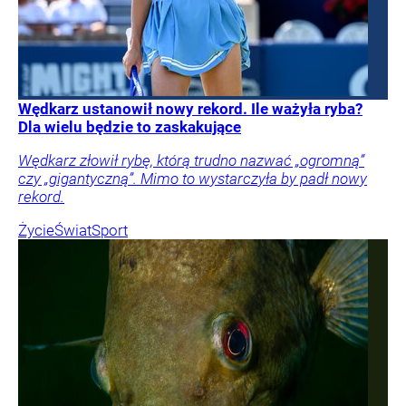
Wędkarz ustanowił nowy rekord. Ile ważyła ryba?
Dla wielu będzie to zaskakujące
Wędkarz złowił rybę, którą trudno nazwać „ogromną”
czy „gigantyczną”. Mimo to wystarczyła by padł nowy
rekord.
Życie
Świat
Sport