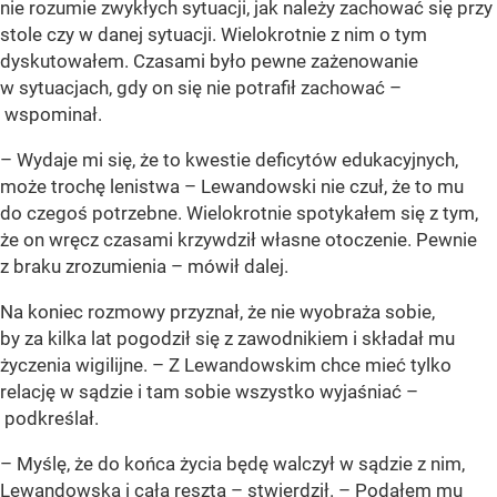
nie rozumie zwykłych sytuacji, jak należy zachować się przy
stole czy w danej sytuacji. Wielokrotnie z nim o tym
dyskutowałem. Czasami było pewne zażenowanie
w sytuacjach, gdy on się nie potrafił zachować –
wspominał.
– Wydaje mi się, że to kwestie deficytów edukacyjnych,
może trochę lenistwa – Lewandowski nie czuł, że to mu
do czegoś potrzebne. Wielokrotnie spotykałem się z tym,
że on wręcz czasami krzywdził własne otoczenie. Pewnie
z braku zrozumienia – mówił dalej.
Na koniec rozmowy przyznał, że nie wyobraża sobie,
by za kilka lat pogodził się z zawodnikiem i składał mu
życzenia wigilijne. – Z Lewandowskim chce mieć tylko
relację w sądzie i tam sobie wszystko wyjaśniać –
podkreślał.
– Myślę, że do końca życia będę walczył w sądzie z nim,
Lewandowską i całą resztą – stwierdził. – Podałem mu