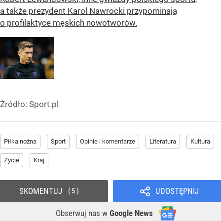
a także prezydent Karol Nawrocki przypominają
o profilaktyce męskich nowotworów.
Źródło:
Sport.pl
Piłka nożna
Sport
Opinie i komentarze
Literatura
Kultura
Życie
Kraj
SKOMENTUJ
UDOSTĘPNIJ
5
Obserwuj nas
w
Google News