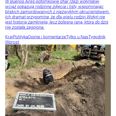
W Buenos Aires potomkowie ofiar rzezi wołyńskiej
wciąż pokazują rodzinne zdjęcia i listy, wspominając
bliskich zamordowanych z niezwykłym okrucieństwem.
Ich dramat przypomina, że dla wielu rodzin Wołyń nie
jest historią zamkniętą, lecz bolesną raną, która do dziś
nie została zagojona.
Kraj
Polityka
Opinie i komentarze
Tylko u Nas
Tygodnik
Wprost