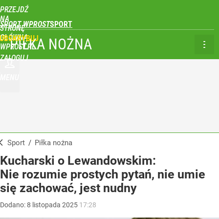
PRZEJDŹ
NA
SPORT WPROST
STRONĘ
GŁÓWNĄ
UBSKRYBUJ
PIŁKA NOŻNA
WPROST.PL
ZALOGUJ
MENU
Sport
/
Piłka nożna
Kucharski o Lewandowskim:
Nie rozumie prostych pytań, nie umie
się zachować, jest nudny
Dodano:
8
listopada
2025
17:28