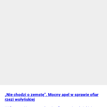
„Nie chodzi o zemstę”. Mocny apel w sprawie ofiar
rzezi wołyńskiej