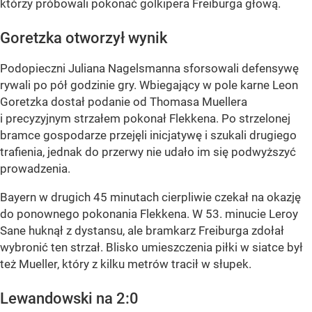
którzy próbowali pokonać golkipera Freiburga głową.
Goretzka otworzył wynik
Podopieczni Juliana Nagelsmanna sforsowali defensywę
rywali po pół godzinie gry. Wbiegający w pole karne Leon
Goretzka dostał podanie od Thomasa Muellera
i precyzyjnym strzałem pokonał Flekkena. Po strzelonej
bramce gospodarze przejęli inicjatywę i szukali drugiego
trafienia, jednak do przerwy nie udało im się podwyższyć
prowadzenia.
Bayern w drugich 45 minutach cierpliwie czekał na okazję
do ponownego pokonania Flekkena. W 53. minucie Leroy
Sane huknął z dystansu, ale bramkarz Freiburga zdołał
wybronić ten strzał. Blisko umieszczenia piłki w siatce był
też Mueller, który z kilku metrów tracił w słupek.
Lewandowski na 2:0