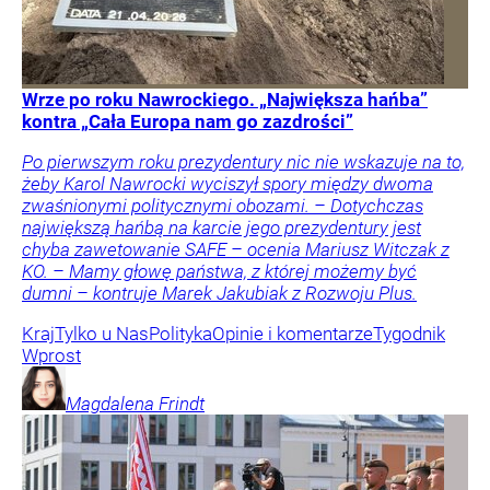
Wrze po roku Nawrockiego. „Największa hańba”
kontra „Cała Europa nam go zazdrości”
Po pierwszym roku prezydentury nic nie wskazuje na to,
żeby Karol Nawrocki wyciszył spory między dwoma
zwaśnionymi politycznymi obozami. – Dotychczas
największą hańbą na karcie jego prezydentury jest
chyba zawetowanie SAFE – ocenia Mariusz Witczak z
KO. – Mamy głowę państwa, z której możemy być
dumni – kontruje Marek Jakubiak z Rozwoju Plus.
Kraj
Tylko u Nas
Polityka
Opinie i komentarze
Tygodnik
Wprost
Magdalena
Frindt