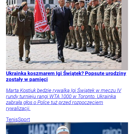
Ukrainka koszmarem Igi Świątek? Popsute urodziny
zostały w pamięci
Marta Kostiuk będzie rywalką Igi Świątek w meczu IV
rundy turnieju rangi WTA 1000 w Toronto. Ukrainka
zabrała głos o Polce tuż przed rozpoczęciem
rywalizacji.
Tenis
Sport