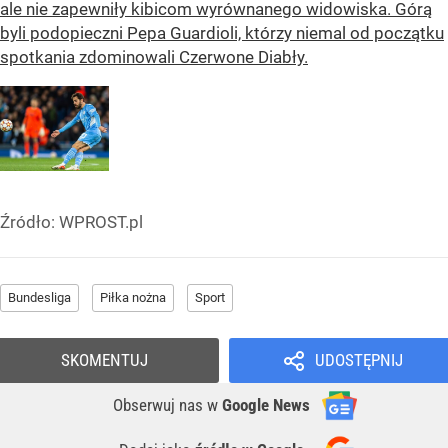
ale nie zapewniły kibicom wyrównanego widowiska. Górą
byli podopieczni Pepa Guardioli, którzy niemal od początku
spotkania zdominowali Czerwone Diabły.
Źródło:
WPROST.pl
Bundesliga
Piłka nożna
Sport
SKOMENTUJ
UDOSTĘPNIJ
Obserwuj nas
w
Google News