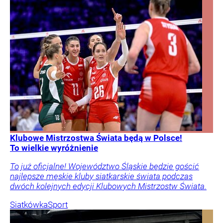
Klubowe Mistrzostwa Świata będą w Polsce!
To wielkie wyróżnienie
To już oficjalne! Województwo Śląskie będzie gościć
najlepsze męskie kluby siatkarskie świata podczas
dwóch kolejnych edycji Klubowych Mistrzostw Świata.
Siatkówka
Sport