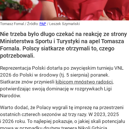
Tomasz Fornal
/ Źródło:
PAP
/
Leszek Szymański
Nie trzeba było długo czekać na reakcję ze strony
Ministerstwa Sportu i Turystyki na apel Tomasza
Fornala. Polscy siatkarze otrzymali to, czego
potrzebowali.
Reprezentacja Polski dotarła po zwycięskim turnieju VNL
2026 do Polski w środowy (tj. 5 sierpnia) poranek.
Siatkarze znów przynieśli
kibicom mnóstwo radości
,
potwierdzając swoją dominację w rozgrywkach Ligi
Narodów.
Warto dodać, że Polacy wygrali tę imprezę na przestrzeni
ostatnich czterech sezonów aż trzy razy. W 2023, 2025
i 2026 roku. To najlepiej pokazuje, o jakiej skali potencjału
mowa w przypadku drużyny trenera Nikoli Grbicia.