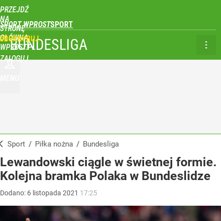
PRZEJDŹ
NA
SPORT WPROST
STRONĘ
GŁÓWNĄ
UBSKRYBUJ
BUNDESLIGA
WPROST.PL
ZALOGUJ
MENU
Sport
/
Piłka nożna
/
Bundesliga
Lewandowski ciągle w świetnej formie.
Kolejna bramka Polaka w Bundeslidze
Dodano:
6
listopada
2021
17:25