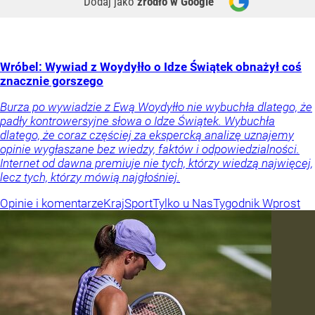
Dodaj jako
źródło w Google
Wróbel: Wywiad z Woydyłło o Idze Świątek obnażył coś
znacznie gorszego
Burza po wywiadzie z Ewą Woydyłło nie wybuchła dlatego, że
padły kontrowersyjne słowa o Idze Świątek. Wybuchła
dlatego, że coraz częściej za ekspercką analizę uznajemy
opinie wygłaszane bez wiedzy, faktów i odpowiedzialności.
Internet od dawna premiuje nie tych, którzy wiedzą najwięcej,
lecz tych, którzy mówią najgłośniej.
Opinie i komentarze
Kraj
Sport
Tylko u Nas
Tygodnik Wprost