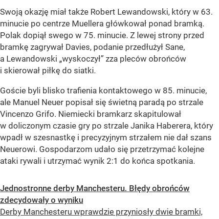
Swoją okazję miał także Robert Lewandowski, który w 63.
minucie po centrze Muellera główkował ponad bramką.
Polak dopiął swego w 75. minucie. Z lewej strony przed
bramkę zagrywał Davies, podanie przedłużył Sane,
a Lewandowski „wyskoczył” zza pleców obrońców
i skierował piłkę do siatki.
Goście byli blisko trafienia kontaktowego w 85. minucie,
ale Manuel Neuer popisał się świetną paradą po strzale
Vincenzo Grifo. Niemiecki bramkarz skapitulował
w doliczonym czasie gry po strzale Janika Haberera, który
wpadł w szesnastkę i precyzyjnym strzałem nie dał szans
Neuerowi. Gospodarzom udało się przetrzymać kolejne
ataki rywali i utrzymać wynik 2:1 do końca spotkania.
Jednostronne derby Manchesteru. Błędy obrońców
zdecydowały o wyniku
Derby Manchesteru wprawdzie przyniosły dwie bramki,