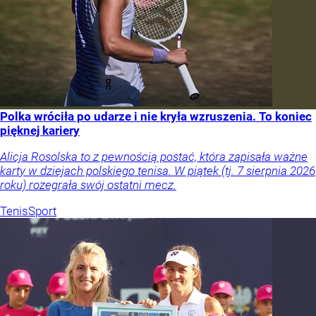
Polka wróciła po udarze i nie kryła wzruszenia. To koniec
pięknej kariery
Alicja Rosolska to z pewnością postać, która zapisała ważne
karty w dziejach polskiego tenisa. W piątek (tj. 7 sierpnia 2026
roku) rozegrała swój ostatni mecz.
Tenis
Sport