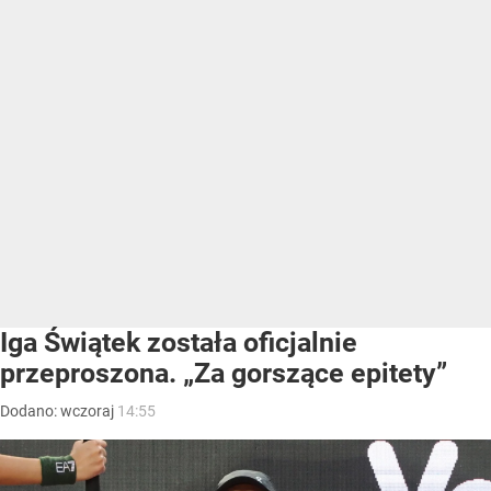
Iga Świątek została oficjalnie
przeproszona. „Za gorszące epitety”
Dodano:
wczoraj
14:55