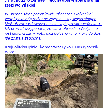
„Nie chodzi o zemstę”. Mocny apel w sprawie ofiar
rzezi wołyńskiej
W Buenos Aires potomkowie ofiar rzezi wołyńskiej
wciąż pokazują rodzinne zdjęcia i listy, wspominając
bliskich zamordowanych z niezwykłym okrucieństwem.
Ich dramat przypomina, że dla wielu rodzin Wołyń nie
jest historią zamkniętą, lecz bolesną raną, która do dziś
nie została zagojona.
Kraj
Polityka
Opinie i komentarze
Tylko u Nas
Tygodnik
Wprost