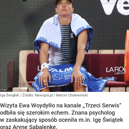
Iga Świątek
/ Źródło:
Newspix.pl
/
Marcin Cholewinski
Wizyta Ewa Woydyłło na kanale „Trzeci Serwis”
odbiła się szerokim echem. Znana psycholog
w zaskakujący sposób oceniła m.in. Igę Świątek
oraz Arynę Sabalenkę.