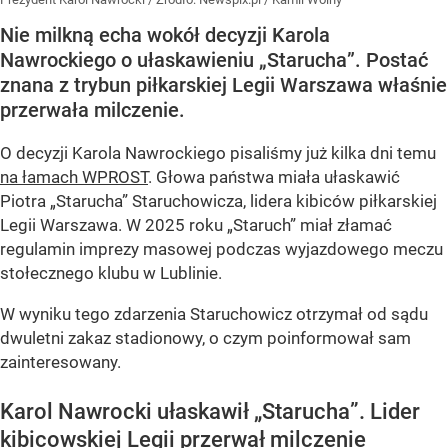
Nie milkną echa wokół decyzji Karola
Nawrockiego o ułaskawieniu „Starucha”. Postać
znana z trybun piłkarskiej Legii Warszawa właśnie
przerwała milczenie.
O decyzji Karola Nawrockiego pisaliśmy już kilka dni temu
na łamach WPROST
. Głowa państwa miała ułaskawić
Piotra „Starucha” Staruchowicza, lidera kibiców piłkarskiej
Legii Warszawa. W 2025 roku „Staruch” miał złamać
regulamin imprezy masowej podczas wyjazdowego meczu
stołecznego klubu w Lublinie.
W wyniku tego zdarzenia Staruchowicz otrzymał od sądu
dwuletni zakaz stadionowy, o czym poinformował sam
zainteresowany.
Karol Nawrocki ułaskawił „Starucha”. Lider
kibicowskiej Legii przerwał milczenie