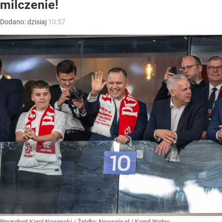
milczenie!
Dodano:
dzisiaj
10:57
Prezydent Karol Nawrocki
/ Źródło:
Newspix.pl
/
Kamil Wolny