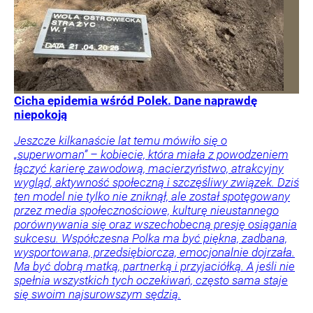
Cicha epidemia wśród Polek. Dane naprawdę
niepokoją
Jeszcze kilkanaście lat temu mówiło się o
„superwoman” – kobiecie, która miała z powodzeniem
łączyć karierę zawodową, macierzyństwo, atrakcyjny
wygląd, aktywność społeczną i szczęśliwy związek. Dziś
ten model nie tylko nie zniknął, ale został spotęgowany
przez media społecznościowe, kulturę nieustannego
porównywania się oraz wszechobecną presję osiągania
sukcesu. Współczesna Polka ma być piękna, zadbana,
wysportowana, przedsiębiorcza, emocjonalnie dojrzała.
Ma być dobrą matką, partnerką i przyjaciółką. A jeśli nie
spełnia wszystkich tych oczekiwań, często sama staje
się swoim najsurowszym sędzią.