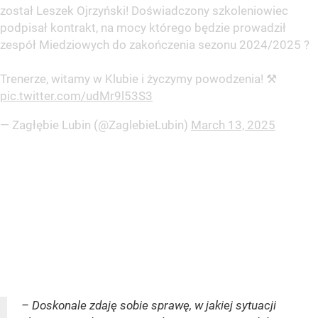
został Leszek Ojrzyński! Doświadczony szkoleniowiec
podpisał kontrakt, na mocy którego będzie prowadził
zespół Miedziowych do zakończenia sezonu 2024/2025 ?
Trenerze, witamy w Klubie i życzymy powodzenia! ⚒
pic.twitter.com/udMr9l53S3
— Zagłębie Lubin (@ZaglebieLubin)
March 13, 2025
– Doskonale zdaję sobie sprawę, w jakiej sytuacji