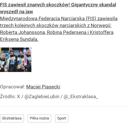
FIS zawiesił znanych skoczków! Gigantyczny skandal
wyszedł na jaw
Międzynarodowa Federacja Narciarska (FIS) zawiesiła
trzech kolejnych skoczków narciarskich z Norwegii:
Roberta Johanssona, Robina Pedersena i Kristoffera
Eriksena Sundala.
Opracował:
Maciej Piasecki
Źródło:
X
/
@ZaglebieLubin / @_Ekstraklasa_
Ekstraklasa
Piłka nożna
Sport