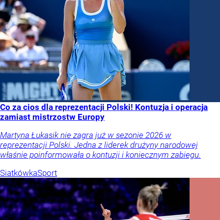
Co za cios dla reprezentacji Polski! Kontuzja i operacja
zamiast mistrzostw Europy
Martyna Łukasik nie zagra już w sezonie 2026 w
reprezentacji Polski. Jedna z liderek drużyny narodowej
właśnie poinformowała o kontuzji i koniecznym zabiegu.
Siatkówka
Sport