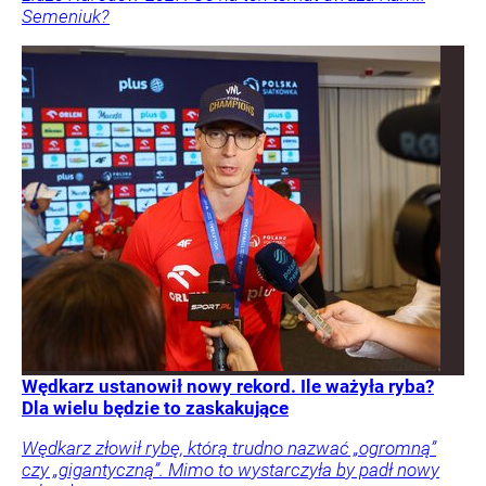
Semeniuk?
Wędkarz ustanowił nowy rekord. Ile ważyła ryba?
Dla wielu będzie to zaskakujące
Wędkarz złowił rybę, którą trudno nazwać „ogromną”
czy „gigantyczną”. Mimo to wystarczyła by padł nowy