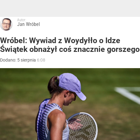
Autor:
Jan Wróbel
Wróbel: Wywiad z Woydyłło o Idze
Świątek obnażył coś znacznie gorszego
Dodano:
5
sierpnia
6:08