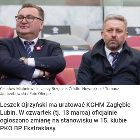
Czesław Michniewicz i Jerzy Brzęczek
Źródło:
Newspix.pl
/
Tomasz
Jastrzebowski / Foto Olimpik
Leszek Ojrzyński ma uratować KGHM Zagłębie
Lubin. W czwartek (tj. 13 marca) oficjalnie
ogłoszono zmianę na stanowisku w 15. klubie
PKO BP Ekstraklasy.