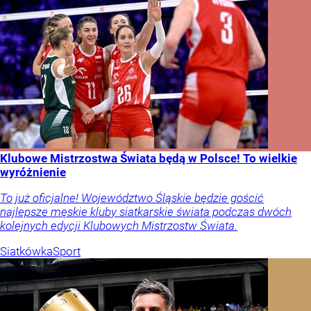
Klubowe Mistrzostwa Świata będą w Polsce! To wielkie
wyróżnienie
To już oficjalne! Województwo Śląskie będzie gościć
najlepsze męskie kluby siatkarskie świata podczas dwóch
kolejnych edycji Klubowych Mistrzostw Świata.
Siatkówka
Sport