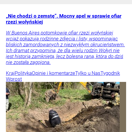
„Nie chodzi o zemstę”. Mocny apel w sprawie ofiar
rzezi wołyńskiej
W Buenos Aires potomkowie ofiar rzezi wołyńskiej
wciąż pokazują rodzinne zdjęcia i listy, wspominając
bliskich zamordowanych z niezwykłym okrucieństwem.
Ich dramat przypomina, że dla wielu rodzin Wołyń nie
jest historią zamkniętą, lecz bolesną raną, która do dziś
nie została zagojona.
Kraj
Polityka
Opinie i komentarze
Tylko u Nas
Tygodnik
Wprost