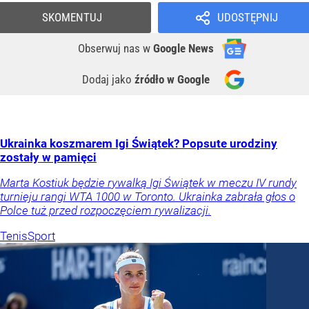
SKOMENTUJ
UDOSTĘPNIJ
Obserwuj nas
w
Google News
Dodaj jako
źródło w Google
Ukrainka koszmarem Igi Świątek? Popsute urodziny
zostały w pamięci
Marta Kostiuk będzie rywalką Igi Świątek w meczu IV rundy
turnieju rangi WTA 1000 w Toronto. Ukrainka zabrała głos o
Polce tuż przed rozpoczęciem rywalizacji.
Tenis
Sport