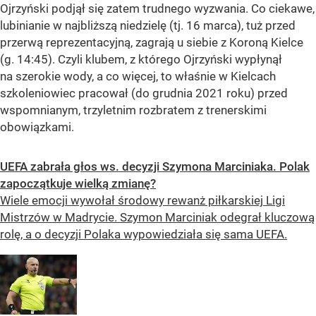
Ojrzyński podjął się zatem trudnego wyzwania. Co ciekawe,
lubinianie w najbliższą niedzielę (tj. 16 marca), tuż przed
przerwą reprezentacyjną, zagrają u siebie z Koroną Kielce
(g. 14:45). Czyli klubem, z którego Ojrzyński wypłynął
na szerokie wody, a co więcej, to właśnie w Kielcach
szkoleniowiec pracował (do grudnia 2021 roku) przed
wspomnianym, trzyletnim rozbratem z trenerskimi
obowiązkami.
UEFA zabrała głos ws. decyzji Szymona Marciniaka. Polak
zapoczątkuje wielką zmianę?
Wiele emocji wywołał środowy rewanż piłkarskiej Ligi
Mistrzów w Madrycie. Szymon Marciniak odegrał kluczową
rolę, a o decyzji Polaka wypowiedziała się sama UEFA.