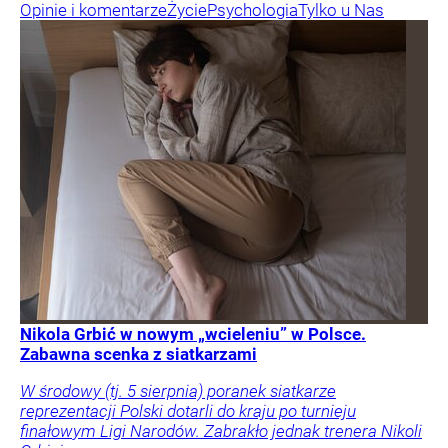
Opinie i komentarze
Życie
Psychologia
Tylko u Nas
Nikola Grbić w nowym „wcieleniu” w Polsce.
Zabawna scenka z siatkarzami
W środowy (tj. 5 sierpnia) poranek siatkarze
reprezentacji Polski dotarli do kraju po turnieju
finałowym Ligi Narodów. Zabrakło jednak trenera Nikoli