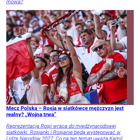
mowa?
Mecz Polska – Rosja w siatkówce mężczyzn jest
realny? „Wojna trwa”
Reprezentacja Rosji wraca do międzynarodowej
siatkówki. Rosjanki i Rosjanie będą występować w
Lidze Narodów 2027. Co na ten temat uważa Kamil