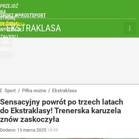
PRZEJDŹ
NA
SPORT WPROST
STRONĘ
GŁÓWNĄ
UBSKRYBUJ
EKSTRAKLASA
WPROST.PL
ZALOGUJ
MENU
Sport
/
Piłka nożna
/
Ekstraklasa
Sensacyjny powrót po trzech latach
do Ekstraklasy! Trenerska karuzela
znów zaskoczyła
Dodano:
13
marca
2025
18:39