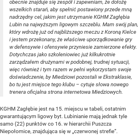
obecnie znajduje się zespół i zapewniam, że dołożę
wszelkich starań, aby spełnić postawiony przede mną
nadrzędny cel, jakim jest utrzymanie KGHM Zagłębia
Lubin na najwyższym ligowym szczeblu. Mam swój plan,
który wdrożę już od najbliższego meczu z Koroną Kielce
i jestem przekonany, że właściwe uporządkowanie gry
w defensywie i ofensywie przyniesie zamierzone efekty.
Dotychczas jako szkoleniowiec już kilkukrotnie
zarządzałem drużynami w podobnej, trudnej sytuacji,
więc również i tym razem w pełni wykorzystam swoje
doświadczenie, by Miedziowi pozostali w Ekstraklasie,
bo tu jest miejsce tego klubu – cytuje słowa nowego
trenera oficjalna strona internetowa Miedziowych.
KGHM Zagłębie jest na 15. miejscu w tabeli, ostatnim
gwarantującym ligowy byt. Lubinianie mają jednak tyle
samo (22) punktów co 16. w hierarchii Puszcza
Niepołomice, znajdująca się w „czerwonej strefie”.