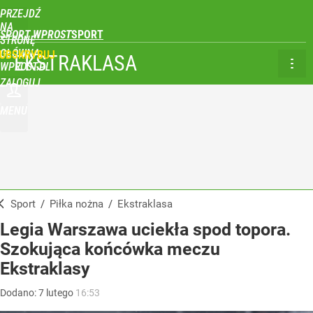
PRZEJDŹ
NA
SPORT WPROST
STRONĘ
GŁÓWNĄ
UBSKRYBUJ
EKSTRAKLASA
WPROST.PL
ZALOGUJ
MENU
Sport
/
Piłka nożna
/
Ekstraklasa
Legia Warszawa uciekła spod topora.
Szokująca końcówka meczu
Ekstraklasy
Dodano:
7
lutego
16:53