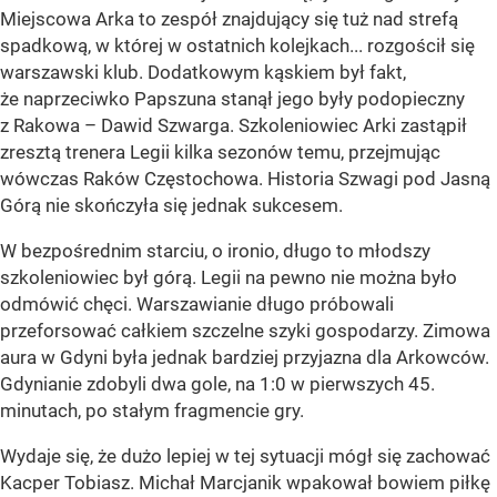
Miejscowa Arka to zespół znajdujący się tuż nad strefą
spadkową, w której w ostatnich kolejkach... rozgościł się
warszawski klub. Dodatkowym kąskiem był fakt,
że naprzeciwko Papszuna stanął jego były podopieczny
z Rakowa – Dawid Szwarga. Szkoleniowiec Arki zastąpił
zresztą trenera Legii kilka sezonów temu, przejmując
wówczas Raków Częstochowa. Historia Szwagi pod Jasną
Górą nie skończyła się jednak sukcesem.
W bezpośrednim starciu, o ironio, długo to młodszy
szkoleniowiec był górą. Legii na pewno nie można było
odmówić chęci. Warszawianie długo próbowali
przeforsować całkiem szczelne szyki gospodarzy. Zimowa
aura w Gdyni była jednak bardziej przyjazna dla Arkowców.
Gdynianie zdobyli dwa gole, na 1:0 w pierwszych 45.
minutach, po stałym fragmencie gry.
Wydaje się, że dużo lepiej w tej sytuacji mógł się zachować
Kacper Tobiasz. Michał Marcjanik wpakował bowiem piłkę