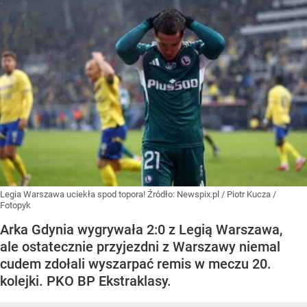
Legia Warszawa uciekła spod topora!
Źródło:
Newspix.pl
/
Piotr Kucza /
Fotopyk
Arka Gdynia wygrywała 2:0 z Legią Warszawa,
ale ostatecznie przyjezdni z Warszawy niemal
cudem zdołali wyszarpać remis w meczu 20.
kolejki. PKO BP Ekstraklasy.