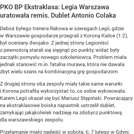
PKO BP Ekstraklasa: Legia Warszawa
uratowała remis. Dublet Antonio Colaka
Debiut byłego trenera Rakowa w szeregach Legii, gdzie
w Warszawie gospodarze przegrali z Koroną Kielce (1:2),
był oceniany dwojako. Z jednej strony Legioniści
z pewnością starali się sięgnąć po punkty, widać były
zaczątki pomysłu nowego szkoleniowca. Problem miała
jednak stanowić m.in. fatalna murawa, która nie dawała
zbyt wielu szans na kombinacyjną grę gospodarzom.
Z drugiej strony oba zespoły miały takie same warunki
i Korona potrafiła wykorzystać to, co sobie wykreowała.
Katem Legii okazał się być Mariusz Stępiński. Powracający
na ekstraklasowe boiska napastnik ustrzelił dublet,
zamykając jakąkolwiek nadzieję na zdobycz punktową
dla warszawskiego zespołu.
Przełamanie miało nadejść w sobotę, tj. 7 lutego w Gdyni.