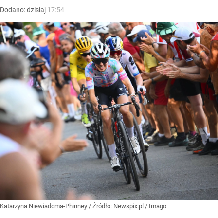
Dodano:
dzisiaj
17:54
Katarzyna Niewiadoma-Phinney
/ Źródło:
Newspix.pl
/
Imago