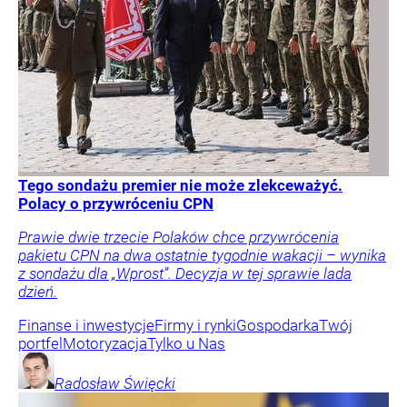
Tego sondażu premier nie może zlekceważyć.
Polacy o przywróceniu CPN
Prawie dwie trzecie Polaków chce przywrócenia
pakietu CPN na dwa ostatnie tygodnie wakacji – wynika
z sondażu dla „Wprost”. Decyzja w tej sprawie lada
dzień.
Finanse i inwestycje
Firmy i rynki
Gospodarka
Twój
portfel
Motoryzacja
Tylko u Nas
Radosław
Święcki