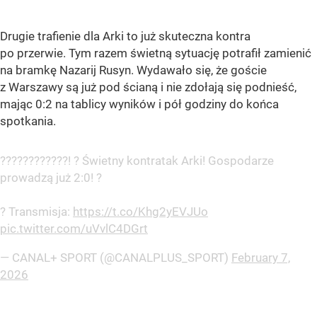
Drugie trafienie dla Arki to już skuteczna kontra
po przerwie. Tym razem świetną sytuację potrafił zamienić
na bramkę Nazarij Rusyn. Wydawało się, że goście
z Warszawy są już pod ścianą i nie zdołają się podnieść,
mając 0:2 na tablicy wyników i pół godziny do końca
spotkania.
????????????! ? Świetny kontratak Arki! Gospodarze
prowadzą już 2:0! ?
? Transmisja:
https://t.co/Khg2yEVJUo
pic.twitter.com/uVvlC4DGrt
— CANAL+ SPORT (@CANALPLUS_SPORT)
February 7,
2026