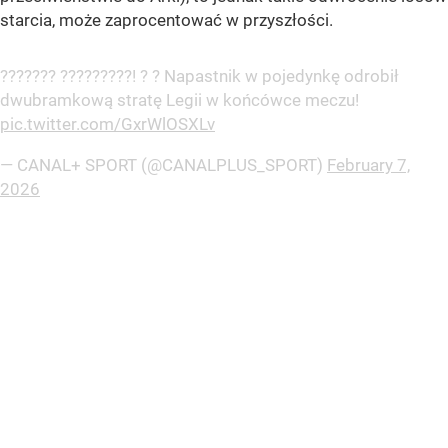
starcia, może zaprocentować w przyszłości.
??????? ?????????! ? ? Napastnik w pojedynkę odrobił
dwubramkową stratę Legii w końcówce meczu!
pic.twitter.com/GxrWlOSXLv
— CANAL+ SPORT (@CANALPLUS_SPORT)
February 7,
2026