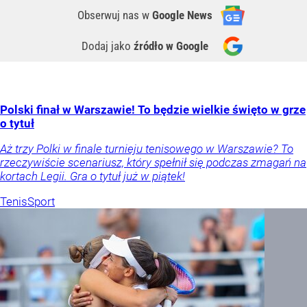
Obserwuj nas
w
Google News
Dodaj jako
źródło w Google
Polski finał w Warszawie! To będzie wielkie święto w grze
o tytuł
Aż trzy Polki w finale turnieju tenisowego w Warszawie? To
rzeczywiście scenariusz, który spełnił się podczas zmagań na
kortach Legii. Gra o tytuł już w piątek!
Tenis
Sport