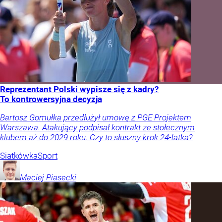
Reprezentant Polski wypisze się z kadry?
To kontrowersyjna decyzja
Bartosz Gomułka przedłużył umowę z PGE Projektem
Warszawa. Atakujący podpisał kontrakt ze stołecznym
klubem aż do 2029 roku. Czy to słuszny krok 24-latka?
Siatkówka
Sport
Maciej
Piasecki