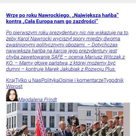
Wrze po roku Nawrockiego. „Największa hańba”
kontra „Cała Europa nam go zazdrości”
Po pierwszym roku prezydentury nic nie wskazuje na to,
żeby Karol Nawrocki wyciszył spory między dwoma
zwaśnionymi politycznymi obozami. – Dotychczas
największą hańbą na karcie jego prezydentury jest
chyba zawetowanie SAFE – ocenia Mariusz Witczak z
KO. – Mamy głowę państwa, z której możemy być
dumni – kontruje Marek Jakubiak z Rozwoju Plus.
Kraj
Tylko u Nas
Polityka
Opinie i komentarze
Tygodnik
Wprost
Magdalena
Frindt