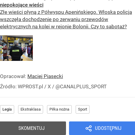
niepokojące wieści
Złe wieści płyną z Półwyspu Apenińskiego. Włoska policja
wszczęła dochodzenie po zerwaniu przewodów
elektrycznych na kolei w rejonie Bolonii. Czy to sabotaż?
Opracował:
Maciej Piasecki
Źródło:
WPROST.pl
/
X / @CANALPLUS_SPORT
Legia
Ekstraklasa
Piłka nożna
Sport
SKOMENTUJ
UDOSTĘPNIJ