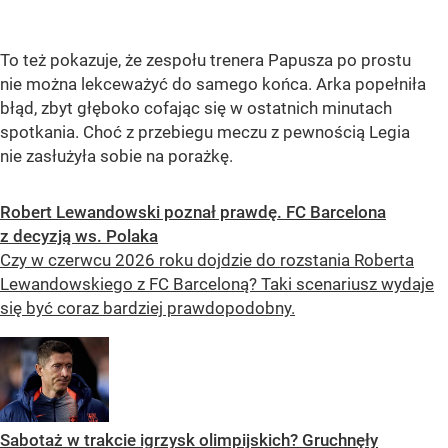
To też pokazuje, że zespołu trenera Papusza po prostu
nie można lekceważyć do samego końca. Arka popełniła
błąd, zbyt głęboko cofając się w ostatnich minutach
spotkania. Choć z przebiegu meczu z pewnością Legia
nie zasłużyła sobie na porażkę.
Robert Lewandowski poznał prawdę. FC Barcelona
z decyzją ws. Polaka
Czy w czerwcu 2026 roku dojdzie do rozstania Roberta
Lewandowskiego z FC Barceloną? Taki scenariusz wydaje
się być coraz bardziej prawdopodobny.
Sabotaż w trakcie igrzysk olimpijskich? Gruchnęły