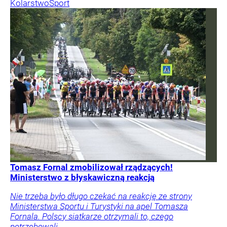
Kolarstwo
Sport
Tomasz Fornal zmobilizował rządzących!
Ministerstwo z błyskawiczną reakcją
Nie trzeba było długo czekać na reakcję ze strony
Ministerstwa Sportu i Turystyki na apel Tomasza
Fornala. Polscy siatkarze otrzymali to, czego
potrzebowali.