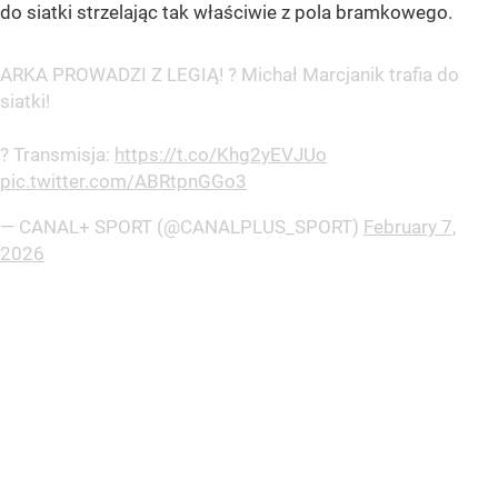
do siatki strzelając tak właściwie z pola bramkowego.
ARKA PROWADZI Z LEGIĄ! ? Michał Marcjanik trafia do
siatki!
? Transmisja:
https://t.co/Khg2yEVJUo
pic.twitter.com/ABRtpnGGo3
— CANAL+ SPORT (@CANALPLUS_SPORT)
February 7,
2026