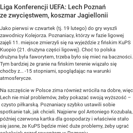
Liga Konferencji UEFA: Lech Poznań
ze zwycięstwem, koszmar Jagiellonii
Jako pierwsi w czwartek (tj. 19 lutego) do gry wyszli
zawodnicy Kolejorza. Poznaniacy, którzy w fazie ligowej
zajęli 11. miejsce zmierzyli się na wyjeździe z fińskim KuPS
Kuopio (21. drużyna części ligowej). Choć to polska
drużyna była faworytem, trzeba było się mieć na baczności.
Tym bardziej że granie na fińskim terenie wiązało się
choćby z... -15 stopniami, spoglądając na warunki
atmosferycze.
Na szczęście w Polsce zima również wróciła na dobre, więc
Lech nie miał problemów, żeby pokazać swoją wyższość –
czysto piłkarską. Poznaniacy szybko ustawili sobie
spotkanie tak, jak chcieli. Najpierw gol Antoniego Kozubala,
później czerwona kartka dla gospodarzy i właściwie stało
się jasne, że KuPS będzie mieć duże problemy, żeby ugrać