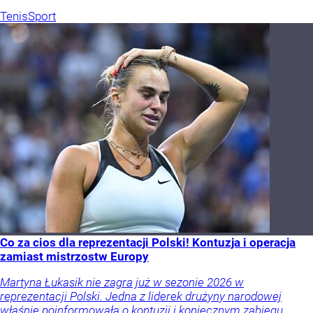
Tenis
Sport
Co za cios dla reprezentacji Polski! Kontuzja i operacja
zamiast mistrzostw Europy
Martyna Łukasik nie zagra już w sezonie 2026 w
reprezentacji Polski. Jedna z liderek drużyny narodowej
właśnie poinformowała o kontuzji i koniecznym zabiegu.