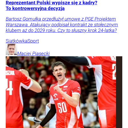
Reprezentant Polski wypisze się z kadry?
To kontrowersyjna decyzja
Bartosz Gomułka przedłużył umowę z PGE Projektem
Warszawa. Atakujący podpisał kontrakt ze stołecznym
klubem aż do 2029 roku. Czy to słuszny krok 24-latka?
Siatkówka
Sport
Maciej
Piasecki