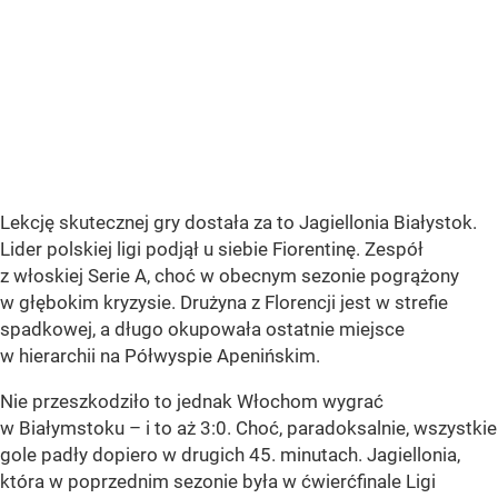
Lekcję skutecznej gry dostała za to Jagiellonia Białystok.
Lider polskiej ligi podjął u siebie Fiorentinę. Zespół
z włoskiej Serie A, choć w obecnym sezonie pogrążony
w głębokim kryzysie. Drużyna z Florencji jest w strefie
spadkowej, a długo okupowała ostatnie miejsce
w hierarchii na Półwyspie Apenińskim.
Nie przeszkodziło to jednak Włochom wygrać
w Białymstoku – i to aż 3:0. Choć, paradoksalnie, wszystkie
gole padły dopiero w drugich 45. minutach. Jagiellonia,
która w poprzednim sezonie była w ćwierćfinale Ligi