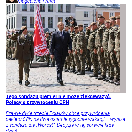
Magdalena
Frindt
Tego sondażu premier nie może zlekceważyć.
Polacy o przywróceniu CPN
Prawie dwie trzecie Polaków chce przywrócenia
pakietu CPN na dwa ostatnie tygodnie wakacji – wynika
z sondażu dla „Wprost”. Decyzja w tej sprawie lada
dzień.