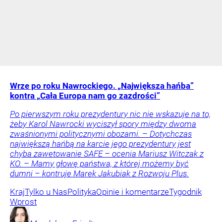
Wrze po roku Nawrockiego. „Największa hańba”
kontra „Cała Europa nam go zazdrości”
Po pierwszym roku prezydentury nic nie wskazuje na to,
żeby Karol Nawrocki wyciszył spory między dwoma
zwaśnionymi politycznymi obozami. – Dotychczas
największą hańbą na karcie jego prezydentury jest
chyba zawetowanie SAFE – ocenia Mariusz Witczak z
KO. – Mamy głowę państwa, z której możemy być
dumni – kontruje Marek Jakubiak z Rozwoju Plus.
Kraj
Tylko u Nas
Polityka
Opinie i komentarze
Tygodnik
Wprost