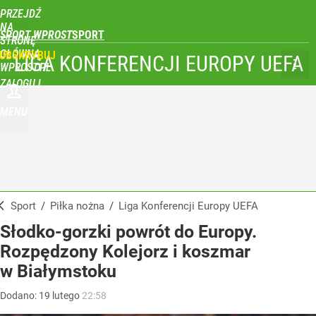
PRZEJDŹ
NA
SPORT WPROST
STRONĘ
GŁÓWNĄ
UBSKRYBUJ
LIGA KONFERENCJI EUROPY UEFA
WPROST.PL
ZALOGUJ
MENU
Sport
/
Piłka nożna
/
Liga Konferencji Europy UEFA
Słodko-gorzki powrót do Europy.
Rozpędzony Kolejorz i koszmar
w Białymstoku
Dodano:
19
lutego
22:58