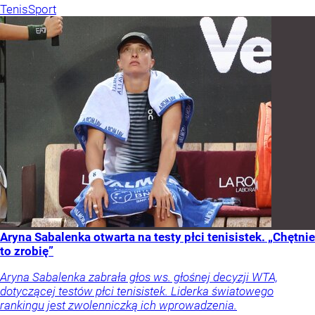
Tenis
Sport
Aryna Sabalenka otwarta na testy płci tenisistek. „Chętnie
to zrobię”
Aryna Sabalenka zabrała głos ws. głośnej decyzji WTA,
dotyczącej testów płci tenisistek. Liderka światowego
rankingu jest zwolenniczką ich wprowadzenia.