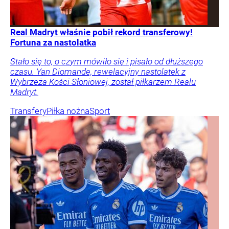
Real Madryt właśnie pobił rekord transferowy!
Fortuna za nastolatka
Stało się to, o czym mówiło się i pisało od dłuższego
czasu. Yan Diomande, rewelacyjny nastolatek z
Wybrzeża Kości Słoniowej, został piłkarzem Realu
Madryt.
Transfery
Piłka nożna
Sport