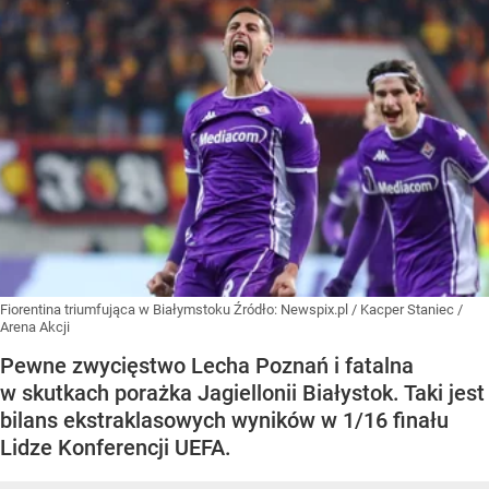
Fiorentina triumfująca w Białymstoku
Źródło:
Newspix.pl
/
Kacper Staniec /
Arena Akcji
Pewne zwycięstwo Lecha Poznań i fatalna
w skutkach porażka Jagiellonii Białystok. Taki jest
bilans ekstraklasowych wyników w 1/16 finału
Lidze Konferencji UEFA.