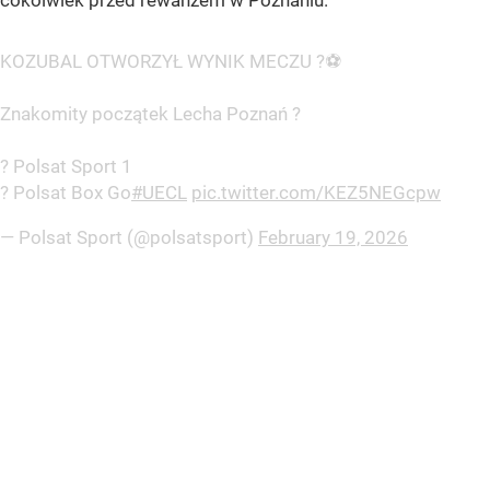
cokolwiek przed rewanżem w Poznaniu.
KOZUBAL OTWORZYŁ WYNIK MECZU ?⚽
Znakomity początek Lecha Poznań ?
? Polsat Sport 1
? Polsat Box Go
#UECL
pic.twitter.com/KEZ5NEGcpw
— Polsat Sport (@polsatsport)
February 19, 2026