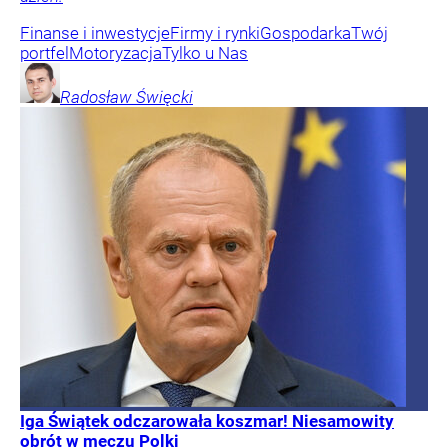
Finanse i inwestycje
Firmy i rynki
Gospodarka
Twój
portfel
Motoryzacja
Tylko u Nas
Radosław
Święcki
Iga Świątek odczarowała koszmar! Niesamowity
obrót w meczu Polki