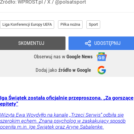
Źródło:
WPROST.pl
/
X / @polsatsport
Liga Konferencji Europy UEFA
Piłka nożna
Sport
SKOMENTUJ
UDOSTĘPNIJ
Obserwuj nas
w
Google News
Dodaj jako
źródło w Google
Iga Świątek została oficjalnie przeproszona. „Za gorszące
epitety”
Wizyta Ewa Woydyłło na kanale „Trzeci Serwis” odbiła się
szerokim echem. Znana psycholog w zaskakujący sposób
oceniła m.in. Igę Świątek oraz Arynę Sabalenkę.