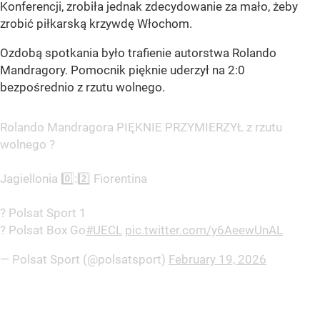
Konferencji, zrobiła jednak zdecydowanie za mało, żeby
zrobić piłkarską krzywdę Włochom.
Ozdobą spotkania było trafienie autorstwa Rolando
Mandragory. Pomocnik pięknie uderzył na 2:0
bezpośrednio z rzutu wolnego.
Rolando Mandragora PIĘKNIE PRZYMIERZYŁ z rzutu
wolnego ?
Jagiellonia 0️⃣:2️⃣ Fiorentina
? Polsat Sport 1
? Polsat Box Go
#UECL
pic.twitter.com/y6AeewUnAL
— Polsat Sport (@polsatsport)
February 19, 2026