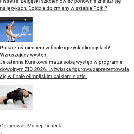
Fissette. Belgijski szkoleniowiec ponownie znalazł się
na językach. Dojdzie do zmiany w sztabie Polki?
Polka z uśmiechem w finale igrzysk olimpijskich!
Wzruszający występ
Jekaterina Kurakowa ma za sobą występ w programie
dowolnym ZIO 2026. Łyżwiarka figurowa zaprezentowała
się w finale olimpijskim całkiem nieźle.
Opracował:
Maciej Piasecki