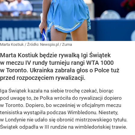
Marta Kostiuk
/ Źródło:
Newspix.pl
/
Zuma
Marta Kostiuk będzie rywalką Igi Świątek
w meczu IV rundy turnieju rangi WTA 1000
w Toronto. Ukrainka zabrała głos o Polce tuż
przed rozpoczęciem rywalizacji.
Iga Świątek kazała na siebie trochę czekać, biorąc
pod uwagę to, że Polka wróciła do rywalizacji dopiero
w Toronto. Dopiero, bo wcześniej w oficjalnym meczu
tenisistka wystąpiła podczas Wimbledonu. Niestety,
w Londynie nie udało się obronić mistrzowskiego tytułu.
Świątek odpadła w III rundzie na wimbledońskiej trawie.