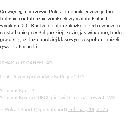
Co więcej, mistrzowie Polski dorzucili jeszcze jedno
trafienie i ostatecznie zamknęli wyjazd do Finlandii
wynikiem 2:0. Bardzo solidna zaliczka przed rewanżem
na stadionie przy Bułgarskiej. Gdzie, jak wiadomo, trudno
grało się już dużo bardziej klasowym zespołom, aniżeli
rywale z Finlandii.
ISHAK ⏩ ISMAHEEL ⚽?
Lech Poznań prowadzi z KuPs już 2:0 ?
? Polsat Sport 1
? Polsat Box Go
#UECL
pic.twitter.com/JcowzcLDM3
— Polsat Sport (@polsatsport)
February 19, 2026