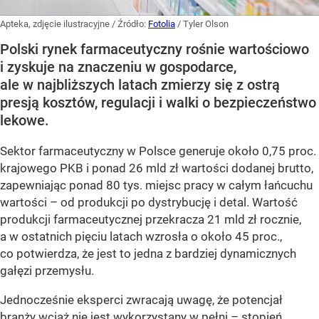
Apteka, zdjęcie ilustracyjne
/ Źródło:
Fotolia
/
Tyler Olson
Polski rynek farmaceutyczny rośnie wartościowo
i zyskuje na znaczeniu w gospodarce,
ale w najbliższych latach zmierzy się z ostrą
presją kosztów, regulacji i walki o bezpieczeństwo
lekowe.
Sektor farmaceutyczny w Polsce generuje około 0,75 proc.
krajowego PKB i ponad 26 mld zł wartości dodanej brutto,
zapewniając ponad 80 tys. miejsc pracy w całym łańcuchu
wartości – od produkcji po dystrybucję i detal. Wartość
produkcji farmaceutycznej przekracza 21 mld zł rocznie,
a w ostatnich pięciu latach wzrosła o około 45 proc.,
co potwierdza, że jest to jedna z bardziej dynamicznych
gałęzi przemysłu.
Jednocześnie eksperci zwracają uwagę, że potencjał
branży wciąż nie jest wykorzystany w pełni – stopień