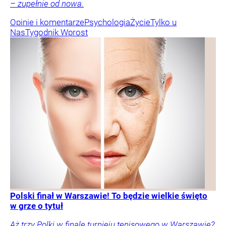
– zupełnie od nowa.
Opinie i komentarze
Psychologia
Życie
Tylko u
Nas
Tygodnik Wprost
Polski finał w Warszawie! To będzie wielkie święto
w grze o tytuł
Aż trzy Polki w finale turnieju tenisowego w Warszawie?