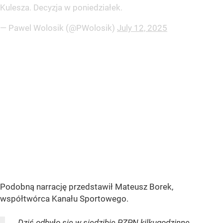
Kulesza. Decyzja w poniedziałek.
— Pawel Wolosik (@PWolosik)
July 12, 2025
Podobną narrację przedstawił Mateusz Borek,
współtwórca Kanału Sportowego.
„Dziś odbyło się w siedzibie PZPN kilkugodzinne