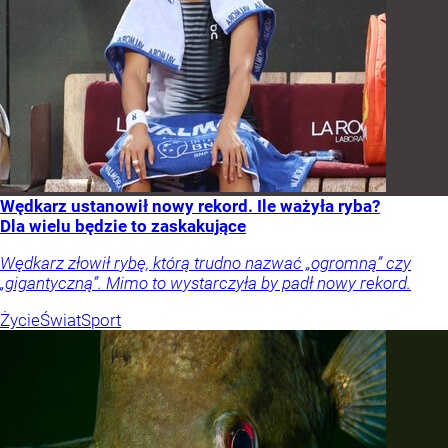
Wędkarz ustanowił nowy rekord. Ile ważyła ryba?
Dla wielu będzie to zaskakujące
Wędkarz złowił rybę, którą trudno nazwać „ogromną” czy
„gigantyczną”. Mimo to wystarczyła by padł nowy rekord.
Życie
Świat
Sport