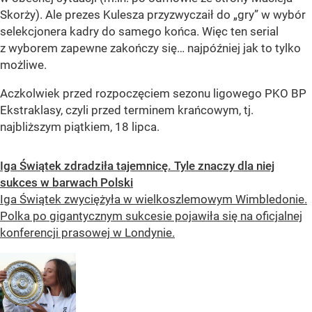
Skorży). Ale prezes Kulesza przyzwyczaił do „gry” w wybór
selekcjonera kadry do samego końca. Więc ten serial
z wyborem zapewne zakończy się… najpóźniej jak to tylko
możliwe.
Aczkolwiek przed rozpoczęciem sezonu ligowego PKO BP
Ekstraklasy, czyli przed terminem krańcowym, tj.
najbliższym piątkiem, 18 lipca.
Iga Świątek zdradziła tajemnicę. Tyle znaczy dla niej
sukces w barwach Polski
Iga Świątek zwyciężyła w wielkoszlemowym Wimbledonie.
Polka po gigantycznym sukcesie pojawiła się na oficjalnej
konferencji prasowej w Londynie.