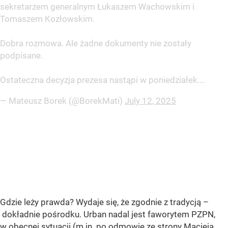
sekretarzem generalnym Łukaszem Wachowskim i
Tomaszem Kozłowskim.
Dobra rozmowa. Ale żadne dokumenty nie zostały
podpisane.
Ostateczna decyzja prezesa nastąpi w poniedziałek.…
— Mateusz Borek (@BorekMati)
July 12, 2025
Gdzie leży prawda? Wydaje się, że zgodnie z tradycją –
dokładnie pośrodku. Urban nadal jest faworytem PZPN,
w obecnej sytuacji (m.in. po odmowie ze strony Macieja