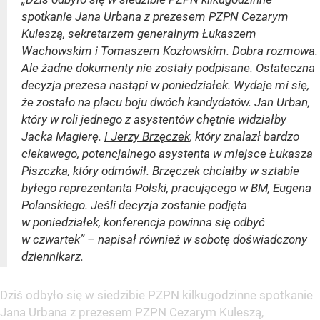
spotkanie Jana Urbana z prezesem PZPN Cezarym
Kuleszą, sekretarzem generalnym Łukaszem
Wachowskim i Tomaszem Kozłowskim. Dobra rozmowa.
Ale żadne dokumenty nie zostały podpisane. Ostateczna
decyzja prezesa nastąpi w poniedziałek. Wydaje mi się,
że zostało na placu boju dwóch kandydatów. Jan Urban,
który w roli jednego z asystentów chętnie widziałby
Jacka Magierę.
I Jerzy Brzęczek
, który znalazł bardzo
ciekawego, potencjalnego asystenta w miejsce Łukasza
Piszczka, który odmówił. Brzęczek chciałby w sztabie
byłego reprezentanta Polski, pracującego w BM, Eugena
Polanskiego. Jeśli decyzja zostanie podjęta
w poniedziałek, konferencja powinna się odbyć
w czwartek” – napisał również w sobotę doświadczony
dziennikarz.
Dziś odbyło się w siedzibie PZPN kilkugodzinne spotkanie
Jana Urbana z prezesem PZPN Cezarym Kuleszą,