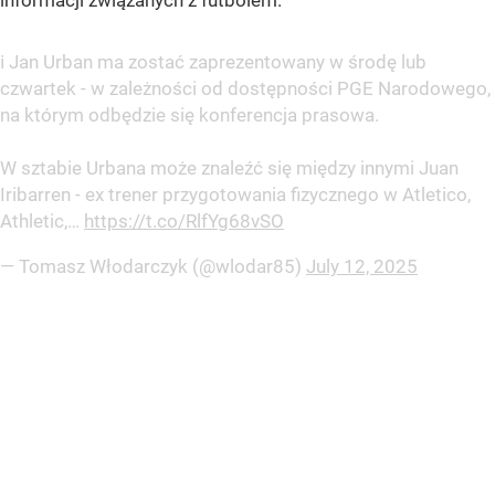
informacji związanych z futbolem.
ℹ️ Jan Urban ma zostać zaprezentowany w środę lub
czwartek - w zależności od dostępności PGE Narodowego,
na którym odbędzie się konferencja prasowa.
W sztabie Urbana może znaleźć się między innymi Juan
Iribarren - ex trener przygotowania fizycznego w Atletico,
Athletic,…
https://t.co/RlfYg68vSO
— Tomasz Włodarczyk (@wlodar85)
July 12, 2025