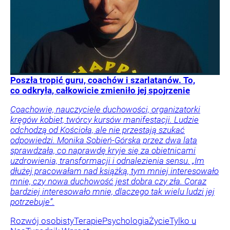
Poszła tropić guru, coachów i szarlatanów. To,
co odkryła, całkowicie zmieniło jej spojrzenie
Coachowie, nauczyciele duchowości, organizatorki
kręgów kobiet, twórcy kursów manifestacji. Ludzie
odchodzą od Kościoła, ale nie przestają szukać
odpowiedzi. Monika Sobień-Górska przez dwa lata
sprawdzała, co naprawdę kryje się za obietnicami
uzdrowienia, transformacji i odnalezienia sensu. „Im
dłużej pracowałam nad książką, tym mniej interesowało
mnie, czy nowa duchowość jest dobra czy zła. Coraz
bardziej interesowało mnie, dlaczego tak wielu ludzi jej
potrzebuje”.
Rozwój osobisty
Terapie
Psychologia
Życie
Tylko u