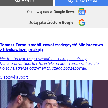
SKOMENTUJ
UDOSTĘPNIJ
Obserwuj nas
w
Google News
Dodaj jako
źródło w Google
Tomasz Fornal zmobilizował rządzących! Ministerstwo
z błyskawiczną reakcją
Nie trzeba było długo czekać na reakcję ze strony
Ministerstwa Sportu i Turystyki na apel Tomasza Fornala.
Polscy siatkarze otrzymali to, czego potrzebowali.
Siatkówka
Sport