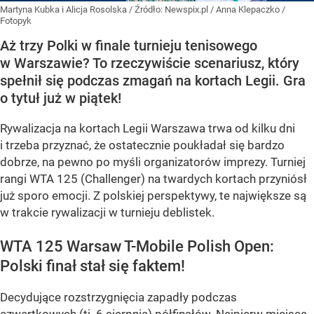
Martyna Kubka i Alicja Rosolska
/ Źródło:
Newspix.pl
/
Anna Klepaczko /
Fotopyk
Aż trzy Polki w finale turnieju tenisowego
w Warszawie? To rzeczywiście scenariusz, który
spełnił się podczas zmagań na kortach Legii. Gra
o tytuł już w piątek!
Rywalizacja na kortach Legii Warszawa trwa od kilku dni
i trzeba przyznać, że ostatecznie poukładał się bardzo
dobrze, na pewno po myśli organizatorów imprezy. Turniej
rangi WTA 125 (Challenger) na twardych kortach przyniósł
już sporo emocji. Z polskiej perspektywy, te największe są
w trakcie rywalizacji w turnieju deblistek.
WTA 125 Warsaw T-Mobile Polish Open:
Polski finał stał się faktem!
Decydujące rozstrzygnięcia zapadły podczas
czwartkowych (tj. 6 sierpnia) półfinałów. Najpierw miejsce