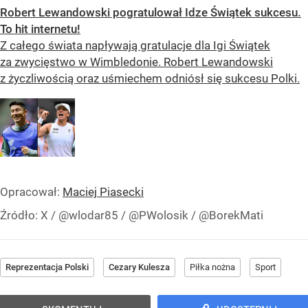
Robert Lewandowski pogratulował Idze Świątek sukcesu.
To hit internetu!
Z całego świata napływają gratulacje dla Igi Świątek
za zwycięstwo w Wimbledonie. Robert Lewandowski
z życzliwością oraz uśmiechem odniósł się sukcesu Polki.
Opracował:
Maciej Piasecki
Źródło:
X
/
@wlodar85 / @PWolosik / @BorekMati
Reprezentacja Polski
Cezary Kulesza
Piłka nożna
Sport