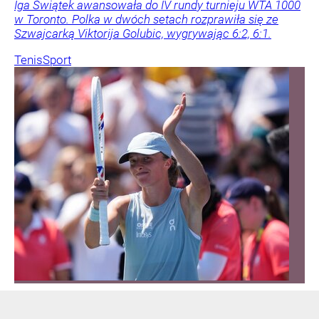
Iga Świątek awansowała do IV rundy turnieju WTA 1000
w Toronto. Polka w dwóch setach rozprawiła się ze
Szwajcarką Viktorija Golubic, wygrywając 6:2, 6:1.
Tenis
Sport