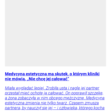
Medycyna estetyczna ma skutek, o którym kliniki
nie mówią. „Nie chcę jej całować”
Miała wyglądać lepiej. Zrobiła usta i nagle jej partner
przestał mieć ochotę ją całować. On poprawił szczękę,
a żona zobaczyła w nim obcego mężczyznę. Medycyna
estetyczna zmienia nie tylko twarz. Czasem zmusza
partnera, by nauczył się jej – i człowieka, którego kocha