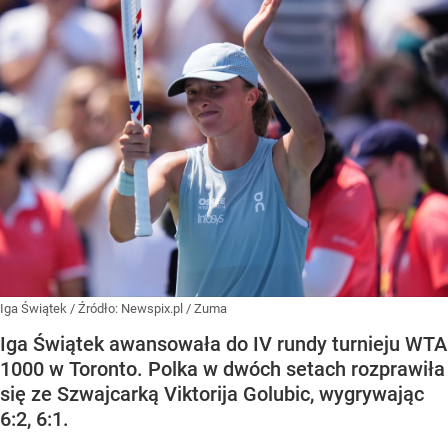
Iga Świątek
/ Źródło:
Newspix.pl
/
Zuma
Iga Świątek awansowała do IV rundy turnieju WTA
1000 w Toronto. Polka w dwóch setach rozprawiła
się ze Szwajcarką Viktorija Golubic, wygrywając
6:2, 6:1.