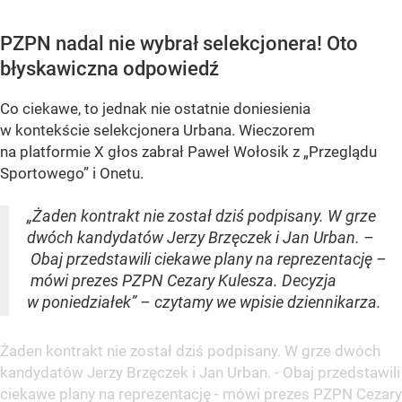
PZPN nadal nie wybrał selekcjonera! Oto
błyskawiczna odpowiedź
Co ciekawe, to jednak nie ostatnie doniesienia
w kontekście selekcjonera Urbana. Wieczorem
na platformie X głos zabrał Paweł Wołosik z „Przeglądu
Sportowego” i Onetu.
„Żaden kontrakt nie został dziś podpisany. W grze
dwóch kandydatów Jerzy Brzęczek i Jan Urban. –
Obaj przedstawili ciekawe plany na reprezentację –
mówi prezes PZPN Cezary Kulesza. Decyzja
w poniedziałek” – czytamy we wpisie dziennikarza.
Żaden kontrakt nie został dziś podpisany. W grze dwóch
kandydatów Jerzy Brzęczek i Jan Urban. - Obaj przedstawili
ciekawe plany na reprezentację - mówi prezes PZPN Cezary