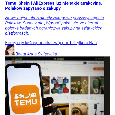
Temu, Shein i AliExpress już nie takie atrakcyjne.
Polaków zapytano o zakupy
Nowe unijne cła zmieniły zakupowe przyzwyczajenia
Polaków. Sondaż dla „Wprost” pokazuje, że niemal
połowa badanych ograniczyła zakupy na azjatyckich
platformach.
Firmy i rynki
Gospodarka
Twój portfel
Tylko u Nas
Beata Anna
Święcicka