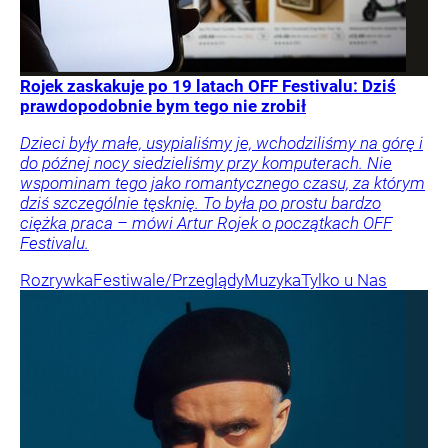
Rojek zaskakuje po 19 latach OFF Festivalu: Dziś
prawdopodobnie bym tego nie zrobił
Dzieci były małe, usypialiśmy je, wchodziliśmy na górę i
do późnej nocy siedzieliśmy przy komputerach. Nie
wspominam tego jako romantycznego czasu, za którym
dziś szczególnie tęsknię. To była po prostu bardzo
ciężka praca – mówi Artur Rojek o początkach OFF
Festivalu.
Rozrywka
Festiwale/Przeglądy
Muzyka
Tylko u Nas