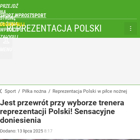
PRZEJDŹ
NA
SPORT WPROST
STRONĘ
GŁÓWNĄ
UBSKRYBUJ
REPREZENTACJA POLSKI
WPROST.PL
ZALOGUJ
MENU
Sport
/
Piłka nożna
/
Reprezentacja Polski w piłce nożnej
Jest przewrót przy wyborze trenera
reprezentacji Polski! Sensacyjne
doniesienia
Dodano:
13
lipca
2025
8:17