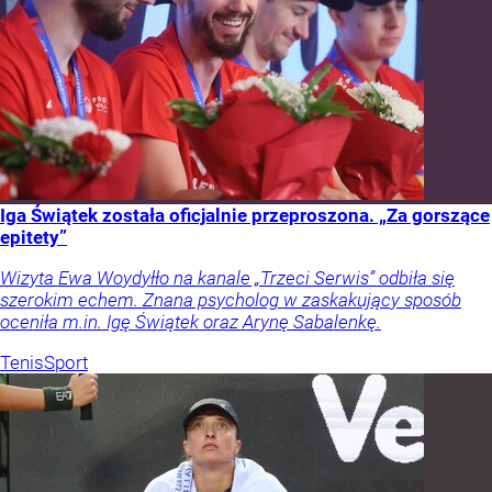
Iga Świątek została oficjalnie przeproszona. „Za gorszące
epitety”
Wizyta Ewa Woydyłło na kanale „Trzeci Serwis” odbiła się
szerokim echem. Znana psycholog w zaskakujący sposób
oceniła m.in. Igę Świątek oraz Arynę Sabalenkę.
Tenis
Sport