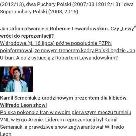
(2012/13), dwa Puchary Polski (2007/08 i 2012/13) i dwa
Superpuchary Polski (2008, 2016).
Jan Urban otwarcie o Robercie Lewandowskim. Czy „Lewy”
wróci do reprezentacji?
W środowe (tj. 16 lipca) późne popołudnie PZPN
poinformował, że nowym trenerem kadry Polski będzie Jan
Urban. A co z sytuacją z Robertem Lewandowskim?
Kamil Semeniuk z urodzinowym prezentem dla kibiców.
Wilfredo Leon show!
Polska pokonała Iran w swoim pierwszym meczu turnieju
VNL w Ergo Arenie. Liderem reprezentacji był Kamil
Semeniuk, a prawdziwe show zagwarantował Wilfredo
Leon.