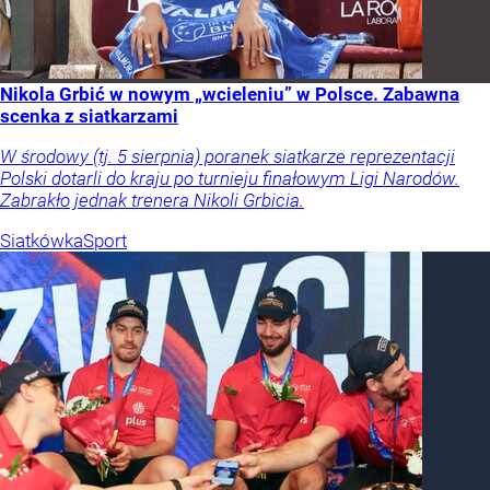
Nikola Grbić w nowym „wcieleniu” w Polsce. Zabawna
scenka z siatkarzami
W środowy (tj. 5 sierpnia) poranek siatkarze reprezentacji
Polski dotarli do kraju po turnieju finałowym Ligi Narodów.
Zabrakło jednak trenera Nikoli Grbicia.
Siatkówka
Sport