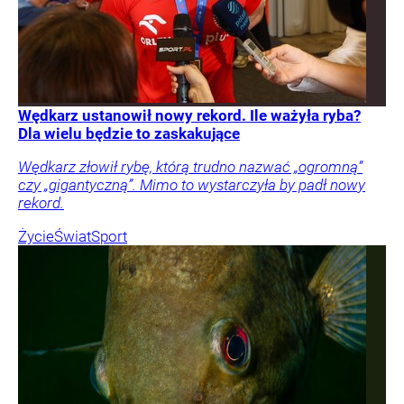
Wędkarz ustanowił nowy rekord. Ile ważyła ryba?
Dla wielu będzie to zaskakujące
Wędkarz złowił rybę, którą trudno nazwać „ogromną”
czy „gigantyczną”. Mimo to wystarczyła by padł nowy
rekord.
Życie
Świat
Sport