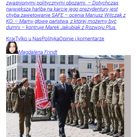
zwaśnionymi politycznymi obozami. – Dotychczas
największą hańbą na karcie jego prezydentury jest
chyba zawetowanie SAFE – ocenia Mariusz Witczak z
KO. – Mamy głowę państwa, z której możemy być
dumni – kontruje Marek Jakubiak z Rozwoju Plus.
Kraj
Tylko u Nas
Polityka
Opinie i komentarze
Magdalena
Frindt