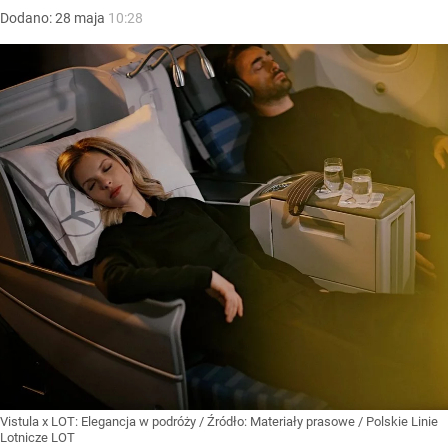
Dodano:
28
maja
10:28
Vistula x LOT: Elegancja w podróży
/ Źródło:
Materiały prasowe
/
Polskie Linie
Lotnicze LOT