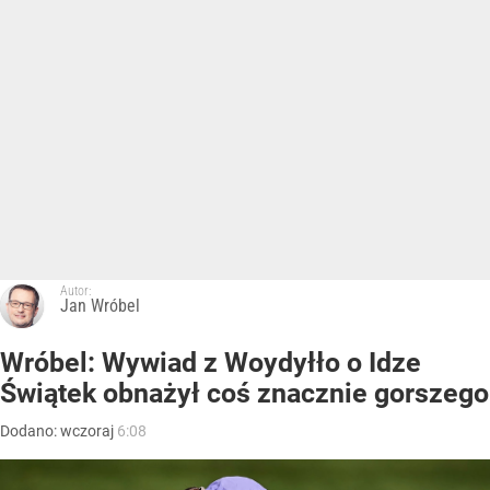
Autor:
Jan Wróbel
Wróbel: Wywiad z Woydyłło o Idze
Świątek obnażył coś znacznie gorszego
Dodano:
wczoraj
6:08