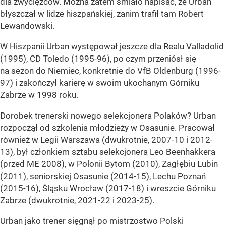
dla zwycięzców. Można zatem śmiało napisać, że Urban
błyszczał w lidze hiszpańskiej, zanim trafił tam Robert
Lewandowski.
W Hiszpanii Urban występował jeszcze dla Realu Valladolid
(1995), CD Toledo (1995-96), po czym przeniósł się
na sezon do Niemiec, konkretnie do VfB Oldenburg (1996-
97) i zakończył karierę w swoim ukochanym Górniku
Zabrze w 1998 roku.
Dorobek trenerski nowego selekcjonera Polaków? Urban
rozpoczął od szkolenia młodzieży w Osasunie. Pracował
również w Legii Warszawa (dwukrotnie, 2007-10 i 2012-
13), był członkiem sztabu selekcjonera Leo Beenhakkera
(przed ME 2008), w Polonii Bytom (2010), Zagłębiu Lubin
(2011), seniorskiej Osasunie (2014-15), Lechu Poznań
(2015-16), Śląsku Wrocław (2017-18) i wreszcie Górniku
Zabrze (dwukrotnie, 2021-22 i 2023-25).
Urban jako trener sięgnął po mistrzostwo Polski