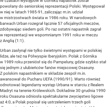
W czasach występów w Górniku napastnik został
powołany do seniorskiej reprezentacji Polski. Występował
w niej w latach 1985-91, zaliczając m.in. udział
w mistrzostwach świata w 1986 roku. W narodowych
barwach Urban rozegrał łącznie 57 oficjalnych meczów,
zdobywając siedem goli. Po raz ostatni napastnik zagrał
w reprezentacji we wspomnianym 1991 roku w meczu
z Anglią (1:1).
Urban zasłynął nie tylko świetnymi występami w polskiej
lidze, ale też na Półwyspie Iberyjskim. Polak z Górnika
w 1989 roku przeniósł się do Pampeluny, gdzie szybko stał
się jednym z ulubieńców fanów miejscowej Osasuny.
Z polskim napastnikiem w składzie zespół m.in.
awansował do Pucharu UEFA (1990/91). Warto również
odnotować legendarny występ Urbana w starciu z Realem
Madryt na terenie Królewskich. Dokładnie 30 grudnia 1990
roku Osasuna odniosła spektakularne zwycięstwo ligowe
aż 4:0, a Polak popisał się ustrzeleniem trzech goli