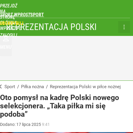
PRZEJDŹ
NA
SPORT WPROST
STRONĘ
GŁÓWNĄ
UBSKRYBUJ
REPREZENTACJA POLSKI
WPROST.PL
ZALOGUJ
MENU
Sport
/
Piłka nożna
/
Reprezentacja Polski w piłce nożnej
Oto pomysł na kadrę Polski nowego
selekcjonera. „Taka piłka mi się
podoba”
Dodano:
17
lipca
2025
9:41