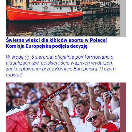
Świetne wieści dla kibiców sportu w Polsce!
Komisja Europejska podjęła decyzję
W środę (tj. 5 sierpnia) oficjalnie poinformowano o
aktualizacji tzw. polskiej liście ważnych wydarzeń,
zaakceptowanej przez Komisję Europejską. O czym
mowa?