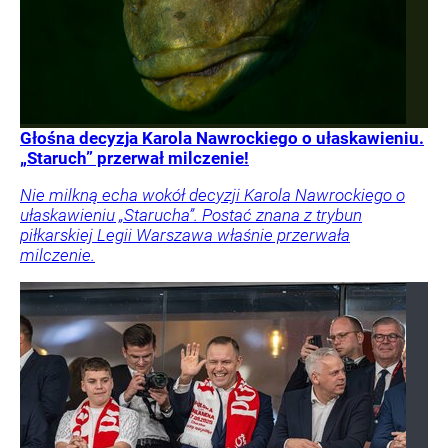
Głośna decyzja Karola Nawrockiego o ułaskawieniu.
„Staruch” przerwał milczenie!
Nie milkną echa wokół decyzji Karola Nawrockiego o
ułaskawieniu „Starucha”. Postać znana z trybun
piłkarskiej Legii Warszawa właśnie przerwała
milczenie.