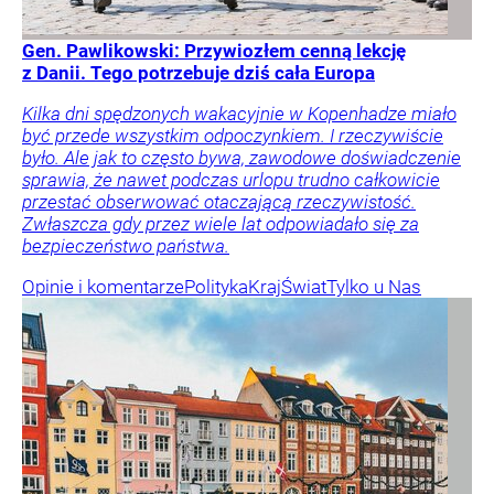
Gen. Pawlikowski: Przywiozłem cenną lekcję
z Danii. Tego potrzebuje dziś cała Europa
Kilka dni spędzonych wakacyjnie w Kopenhadze miało
być przede wszystkim odpoczynkiem. I rzeczywiście
było. Ale jak to często bywa, zawodowe doświadczenie
sprawia, że nawet podczas urlopu trudno całkowicie
przestać obserwować otaczającą rzeczywistość.
Zwłaszcza gdy przez wiele lat odpowiadało się za
bezpieczeństwo państwa.
Opinie i komentarze
Polityka
Kraj
Świat
Tylko u Nas