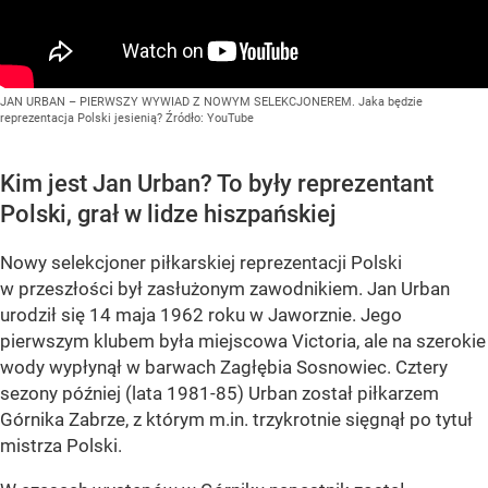
JAN URBAN – PIERWSZY WYWIAD Z NOWYM SELEKCJONEREM. Jaka będzie
reprezentacja Polski jesienią?
Źródło:
YouTube
Kim jest Jan Urban? To były reprezentant
Polski, grał w lidze hiszpańskiej
Nowy selekcjoner piłkarskiej reprezentacji Polski
w przeszłości był zasłużonym zawodnikiem. Jan Urban
urodził się 14 maja 1962 roku w Jaworznie. Jego
pierwszym klubem była miejscowa Victoria, ale na szerokie
wody wypłynął w barwach Zagłębia Sosnowiec. Cztery
sezony później (lata 1981-85) Urban został piłkarzem
Górnika Zabrze, z którym m.in. trzykrotnie sięgnął po tytuł
mistrza Polski.