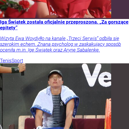
Iga Świątek została oficjalnie przeproszona. „Za gorszące
epitety”
Wizyta Ewa Woydyłło na kanale „Trzeci Serwis” odbiła się
szerokim echem. Znana psycholog w zaskakujący sposób
oceniła m.in. Igę Świątek oraz Arynę Sabalenkę.
Tenis
Sport