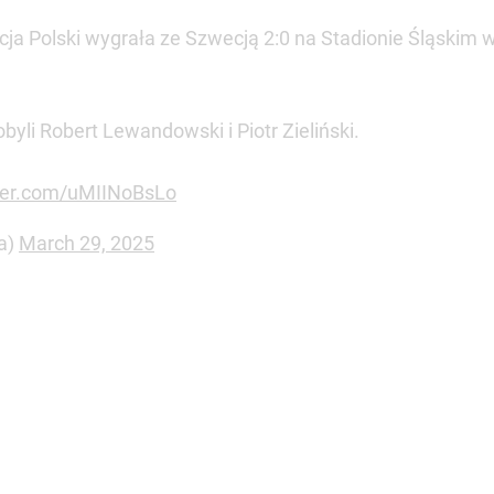
acja Polski wygrała ze Szwecją 2:0 na Stadionie Śląski
yli Robert Lewandowski i Piotr Zieliński.
tter.com/uMIINoBsLo
a)
March 29, 2025