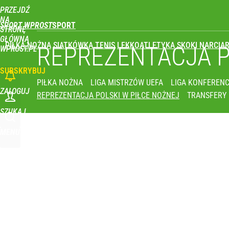
PRZEJDŹ
Udostępnij
0
Skomentuj
NA
SPORT WPROST
STRONĘ
GŁÓWNĄ
PIŁKA NOŻNA
SIATKÓWKA
TENIS
LEKKOATLETYKA
SKOKI NARCIAR
REPREZENTACJA 
WPROST.PL
SUBSKRYBUJ
PIŁKA NOŻNA
LIGA MISTRZÓW UEFA
LIGA KONFERENC
ZALOGUJ
REPREZENTACJA POLSKI W PIŁCE NOŻNEJ
TRANSFERY
SZUKAJ
MENU