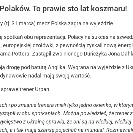
Polaków. To prawie sto lat koszmaru!
 (tj. 31 marca) mecz Polska zagra na wyjeździe.
ię spotkań obu reprezentacji. Polacy na sukces na szwed
j, europejskiej czołówki, z pewnością zyskali nową ener
ahama Pottera. Zastąpił zwolnionego Duńczyka Jona Dah
ą drogę pod batutą Anglika. Wygrana na wyjeździe z Ukra
andynawowie nadal mają swoją wartość.
 sprawę trener Urban.
ch i po zmianie trenera mieli tylko jedno okienko, w któ
ystąpił w obu spotkaniach. Można powiedzieć, że trener z
ięstwo z Ukrainą sprawia, że oni są na wielkiej, wielkiej f
jach, a i tak mają szansę pojechać na mundial. Rozmawiali