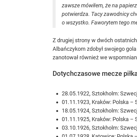
zawsze mówiłem, że na papierze 
potwierdza. Tacy zawodnicy chc
o wszystko. Faworytem tego me
Z drugiej strony w dwóch ostatni
Albańczykom zdobył swojego gola n
zanotował również we wspomnian
Dotychczasowe mecze piłkars
28.05.1922, Sztokholm: Szwecja
01.11.1923, Kraków: Polska – S
18.05.1924, Sztokholm: Szwecja
01.11.1925, Kraków: Polska – S
03.10.1926, Sztokholm: Szwecja
01.07.1928, Katowice: Polska –