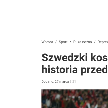
Wprost
/
Sport
/
Piłka nożna
/
Repre
Szwedzki kos
historia prze
Dodano:
27
marca
8:21