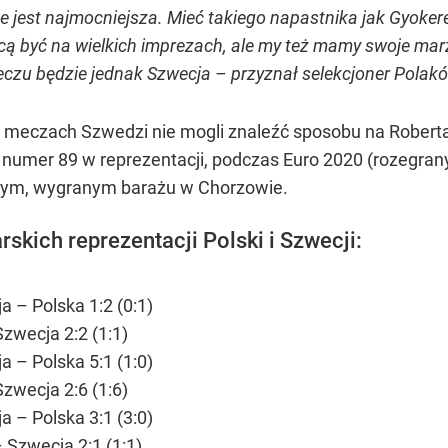
jest najmocniejsza. Mieć takiego napastnika jak Gyokeres 
ą być na wielkich imprezach, ale my też mamy swoje marze
czu będzie jednak Szwecja – przyznał selekcjoner Polakó
ch meczach Szwedzi nie mogli znaleźć sposobu na Robert
umer 89 w reprezentacji, podczas Euro 2020 (rozegranym 
ym, wygranym barażu w Chorzowie.
kich reprezentacji Polski i Szwecji:
 – Polska 1:2 (0:1)
zwecja 2:2 (1:1)
 – Polska 5:1 (1:0)
zwecja 2:6 (1:6)
 – Polska 3:1 (3:0)
 Szwecja 2:1 (1:1)