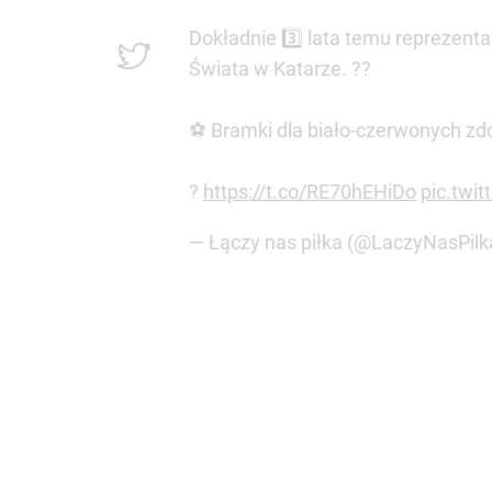
Dokładnie 3️⃣ lata temu reprezent
Świata w Katarze. ??
⚽ Bramki dla biało-czerwonych zdob
?
https://t.co/RE70hEHiDo
pic.twi
— Łączy nas piłka (@LaczyNasPilk