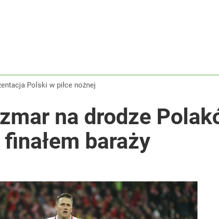
zentacja Polski w piłce nożnej
zmar na drodze Polak
d finałem baraży