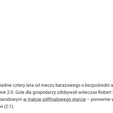
kładnie cztery lata od meczu barażowego o bezpośredni 
e 2:0. Gole dla gospodarzy zdobywali wówczas Robert Lew
GE Narodowym
w trakcie półfinałowego starcia
– ponownie w 
i (2:1).