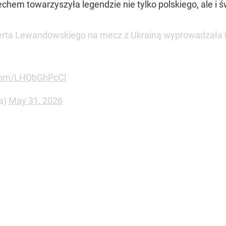
chem towarzyszyła legendzie nie tylko polskiego, ale i 
berta Lewandowskiego na mecz z Ukrainą wyprowadzała Ma
.com/LHQbGhPcCl
a)
May 31, 2026