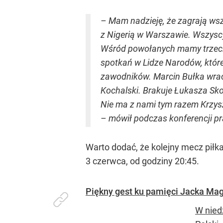
– Mam nadzieję, że zagrają wsz
z Nigerią w Warszawie. Wszyscy
Wśród powołanych mamy trzech 
spotkań w Lidze Narodów, które
zawodników. Marcin Bułka wrac
Kochalski. Brakuje Łukasza Sko
Nie ma z nami tym razem Krzys
– mówił podczas konferencji p
Warto dodać, że kolejny mecz piłka
3 czerwca, od godziny 20:45.
Piękny gest ku pamięci Jacka Magi
W nied