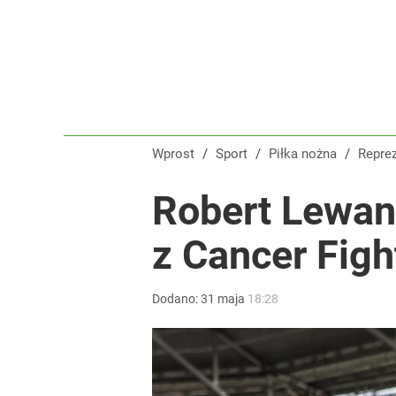
Wprost
/
Sport
/
Piłka nożna
/
Repre
Robert Lewan
z Cancer Figh
Dodano:
31
maja
18:28