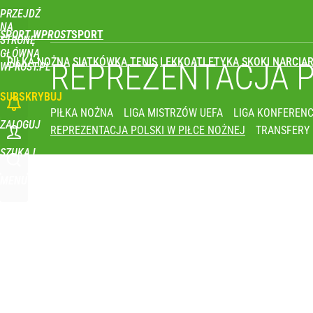
PRZEJDŹ
Udostępnij
0
Skomentuj
NA
SPORT WPROST
STRONĘ
GŁÓWNĄ
PIŁKA NOŻNA
SIATKÓWKA
TENIS
LEKKOATLETYKA
SKOKI NARCIAR
REPREZENTACJA 
WPROST.PL
SUBSKRYBUJ
PIŁKA NOŻNA
LIGA MISTRZÓW UEFA
LIGA KONFERENC
ZALOGUJ
REPREZENTACJA POLSKI W PIŁCE NOŻNEJ
TRANSFERY
SZUKAJ
MENU