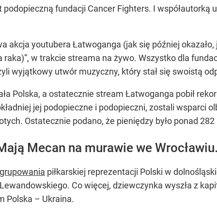
 podopieczną fundacji Cancer Fighters. I współautorką u
a akcja youtubera Łatwoganga (jak się później okazało, je
na raka)”, w trakcie streama na żywo. Wszystko dla funda
zyli wyjątkowy utwór muzyczny, który stał się swoistą 
ała Polska, a ostatecznie stream Łatwoganga pobił rekor
kładniej jej podopieczne i podopieczni, zostali wsparci o
otych. Ostatecznie podano, że pieniędzy było ponad 282
Mają Mecan na murawie we Wrocławiu. 
zgrupowania
piłkarskiej reprezentacji Polski w dolnośląsk
a Lewandowskiego. Co więcej, dziewczynka wyszła z kap
m Polska – Ukraina.