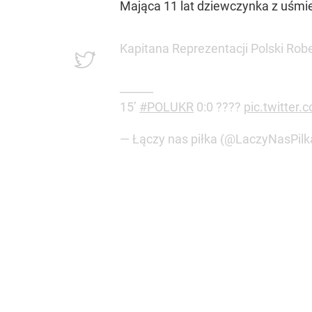
Mająca 11 lat dziewczynka z uśmie
Kapitana Reprezentacji Polski Ro
______
15’
#POLUKR
0:0 ????
pic.twitter
— Łączy nas piłka (@LaczyNasPilk