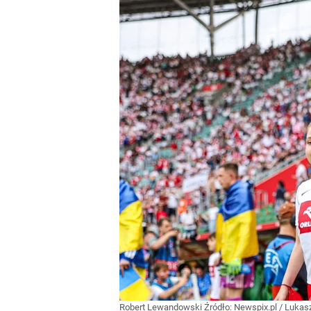
Robert Lewandowski
Źródło:
Newspix.pl
/
Lukasz