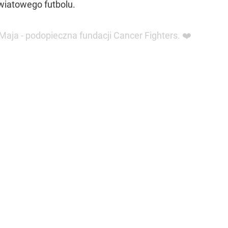
światowego futbolu.
ja - podopieczna fundacji Cancer Fighters. ❤️