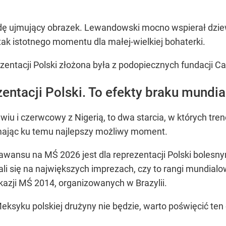
dę ujmujący obrazek. Lewandowski mocno wspierał dziew
k istotnego momentu dla małej-wielkiej bohaterki.
zentacji Polski złożona była z podopiecznych fundacji Ca
entacji Polski. To efekty braku mundia
u i czerwcowy z Nigerią, to dwa starcia, w których tre
 mając ku temu najlepszy możliwy moment.
 awansu na MŚ 2026 jest dla reprezentacji Polski bolesn
 się na największych imprezach, czy to rangi mundialowe
kazji MŚ 2014, organizowanych w Brazylii.
eksyku polskiej drużyny nie będzie, warto poświęcić ten