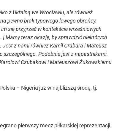
ylko z Ukrainą we Wrocławiu, ale również
t na pewno brak typowego lewego obrońcy.
m się przyjrzeć w kontekście wrześniowych
..] Mamy teraz okazję, by sprawdzić niektórych
 Jest z nami również Kamil Grabara i Mateusz
ic szczególnego. Podobnie jest z napastnikami.
ię Karolowi Czubakowi i Mateuszowi Żukowskiemu
ska – Nigeria już w najbliższą środę, tj.
zegrano pierwszy mecz piłkarskiej reprezentacji