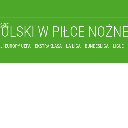
SKIE
POLSKI
W PIŁCE NOŻN
JI EUROPY UEFA
EKSTRAKLASA
LA LIGA
BUNDESLIGA
LIGUE –