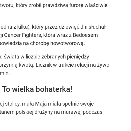
tworu, który zrobił prawdziwą furorę właściwie
dna z kilku), który przez dziewięć dni słuchał
cji Cancer Fighters, która wraz z Bedoesem
odpowiedzią na chorobę nowotworową.
d świata w liczbie zebranych pieniędzy
lbrzymią kwotą. Licznik w trakcie relacji na żywo
 mln.
To wielka bohaterka!
iej stolicy, mała Maja miała spełnić swoje
itanem polskiej drużyny na murawę, podczas