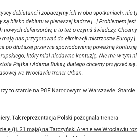
yscy debiutanci i zobaczymy ich w obu spotkaniach, nie t
 są blisko debiutu w pierwszej kadrze […] Problemem jes
nowych defensorów, a to też o czymś świadczy. Chcemy i
 mają nas przygotować do eliminacji mistrzostw Europy [.
a po dłuższej przerwie spowodowanej poważną kontuzją.
rupskiego, który miał niedawno kontuzję. Nie ma w tym n
ztofa Piątka i Adama Buksy, dlatego chcemy przyjrzeć s
rasowej we Wrocławiu trener Urban.
rzy to starcie na PGE Narodowym w Warszawie. Starcie Pol
ery. Tak reprezentacja Polski pożegnała trenera
zielę (tj. 31 maja) na Tarczyński Arenie we Wrocławiu ro