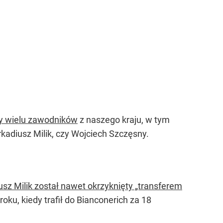
zy wielu zawodników
z naszego kraju, w tym
rkadiusz Milik, czy Wojciech Szczęsny.
usz Milik został nawet okrzyknięty „transferem
oku, kiedy trafił do Bianconerich za 18