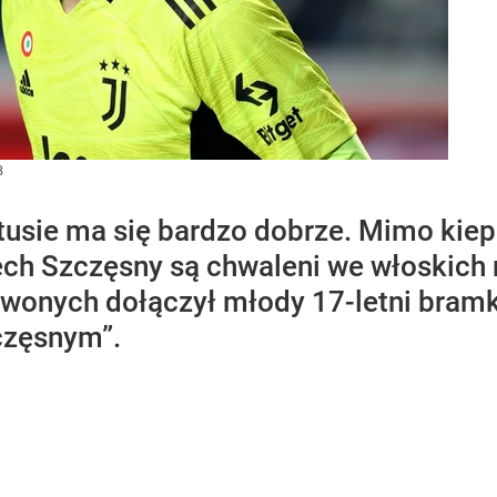
B
tusie ma się bardzo dobrze. Mimo kiep
iech Szczęsny są chwaleni we włoskich 
wonych dołączył młody 17-letni bramk
częsnym”.