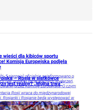
 wieści dla kibiców sportu
ce! Komisja Europejska podjęła
ę
(tj. 5 sierpnia) oficjalnie poinformowano o
olska – Rosja w siatkówce
acji tzw. polskiej liście ważnych wydarzeń,
zn jest realny? „Wojna trwa”
owanej przez Komisję Europejską. O czym
tacja Rosji wraca do międzynarodowej
i. Rosjanki i Rosjanie będą występować w
rodów 2027. Co na ten temat uważa Kamil
k?