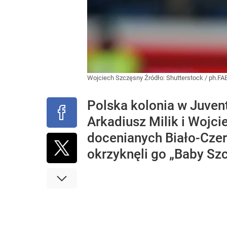
Wojciech Szczęsny
Źródło:
Shutterstock
/
ph.FA
Polska kolonia w Juven
Arkadiusz Milik i Wojc
docenianych Biało-Czer
okrzyknęli go „Baby Sz