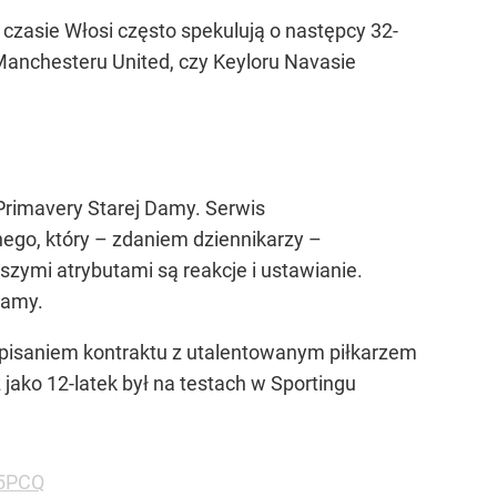
czasie Włosi często spekulują o następcy 32-
 Manchesteru United, czy Keyloru Navasie
 Primavery Starej Damy. Serwis
go, który – zdaniem dziennikarzy –
ymi atrybutami są reakcje i ustawianie.
tamy.
odpisaniem kontraktu z utalentowanym piłkarzem
 jako 12-latek był na testach w Sportingu
a5PCQ