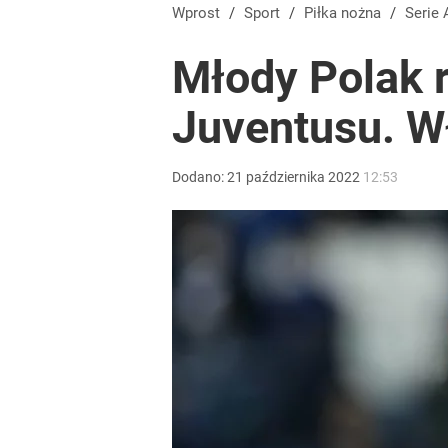
Wprost
/
Sport
/
Piłka nożna
/
Serie 
Młody Polak 
Juventusu. W
Dodano:
21
października
2022
12:53