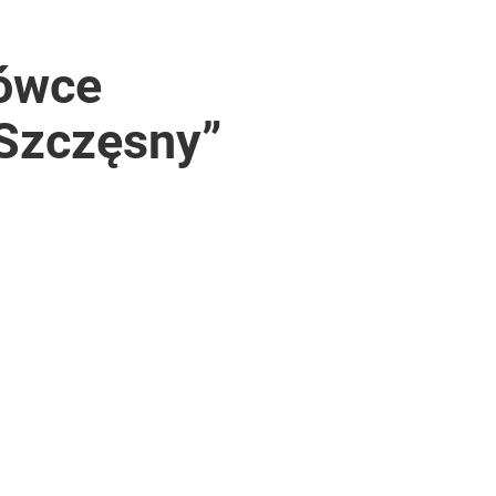
żówce
 Szczęsny”