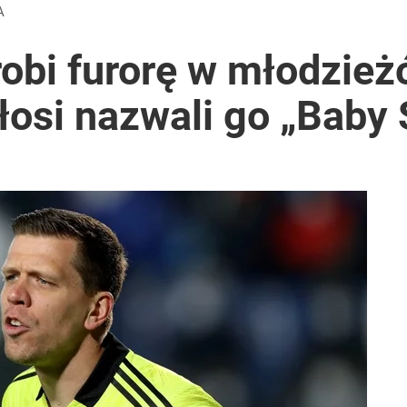
A
robi furorę w młodzie
łosi nazwali go „Baby