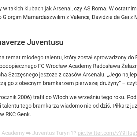
 takich klubach jak Arsenal, czy AS Roma. W ostatnim 
. o Giorgim Mamardaszwilim z Valencii, Davidzie de Gei z
maverze Juventusu
 na temat młodego talentu, który został sprowadzony do
o podopiecznego FC Wrocław Academy Radosława Żelazne
a Szczęsnego jeszcze z czasów Arsenalu. „Jego najlepsz
ączą go z obecnym bramkarzem pierwszej drużyny” – czy
rocznik 2006) trafił do Włoch we wrześniu tego roku. P
 talentu tego bramkarza wiadomo nie od dziś. Piłkarz już
ę w RKC Genk.
w Academy ➡️ Juventus Turyn ??
pic.twitter.com/vY9Hq