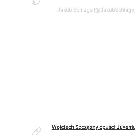
— Jakub Schlage (@JakubSchlage
Wojciech Szczęsny opuści Juventu