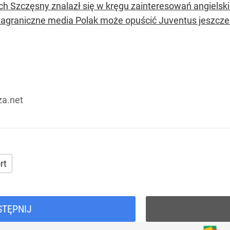
ch Szczęsny znalazł się w kręgu zainteresowań angielsk
zagraniczne media Polak może opuścić Juventus jeszcze
za.net
rt
STĘPNIJ