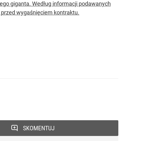
iego giganta. Według informacji podawanych
 przed wygaśnięciem kontraktu.
SKOMENTUJ