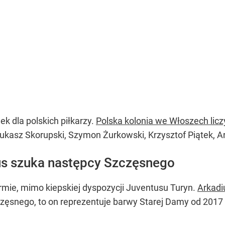
ek dla polskich piłkarzy.
Polska kolonia we Włoszech lic
Łukasz Skorupski, Szymon Żurkowski, Krzysztof Piątek, A
us szuka następcy Szczęsnego
ormie, mimo kiepskiej dyspozycji Juventusu Turyn.
Arkadi
częsnego, to on reprezentuje barwy Starej Damy od 2017 r