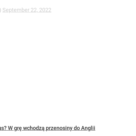
)
September 22, 2022
s? W grę wchodzą przenosiny do Anglii