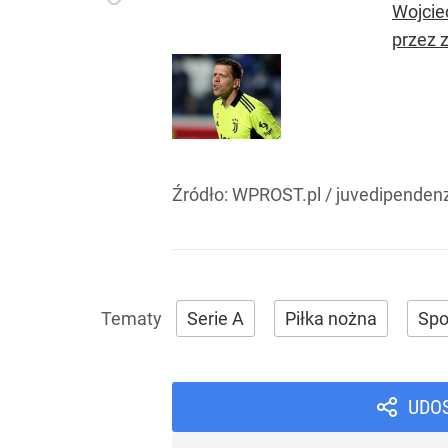
Wojcie
przez 
Źródło:
WPROST.pl
/
juvedipenden
Serie A
Piłka nożna
Spo
UDO