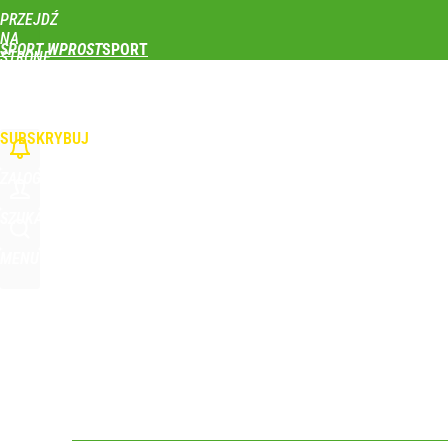
PRZEJDŹ
Udostępnij
0
Skomentuj
NA
SPORT WPROST
STRONĘ
GŁÓWNĄ
PIŁKA NOŻNA
SIATKÓWKA
TENIS
LEKKOATLETYKA
SKOKI NARCIAR
WPROST.PL
SUBSKRYBUJ
ZALOGUJ
SZUKAJ
MENU