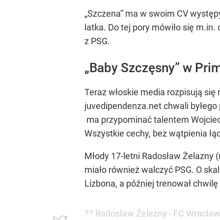
„Szczena” ma w swoim CV występy w
latka. Do tej pory mówiło się m.in
z PSG.
„Baby Szczęsny” w Pri
Teraz włoskie media rozpisują się
juvedipendenza.net chwali byłeg
ma przypominać talentem Wojciech
Wszystkie cechy, bez wątpienia ł
Młody 17-letni Radosław Żelazny (
miało również walczyć PSG. O skali
Lizbona, a później trenował chwil
?? Radosław Żelezny - FC Wrocła