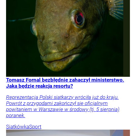
Tomasz Fornal bezbłędnie zahaczył ministerstwo.
Jaka będzie reakcja resortu?
Reprezentacja Polski siatkarzy wróciła już do kraju.
Powrót z przygodami zakończył się oficjalnym
powitaniem w Warszawie w środowy (tj. 5 sierpnia)
poranek.
Siatkówka
Sport