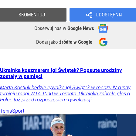
SKOMENTUJ
UDOSTĘPNIJ
Obserwuj nas
w
Google News
Dodaj jako
źródło w Google
Ukrainka koszmarem Igi Świątek? Popsute urodziny
zostały w pamięci
Marta Kostiuk będzie rywalką Igi Świątek w meczu IV rundy
turnieju rangi WTA 1000 w Toronto. Ukrainka zabrała głos o
Polce tuż przed rozpoczęciem rywalizacji.
Tenis
Sport