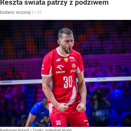
Reszta świata patrzy z podziwem
Dodano:
wczoraj
21:55
Bartłomiej Bołądź
/ Źródło:
Volleyball World