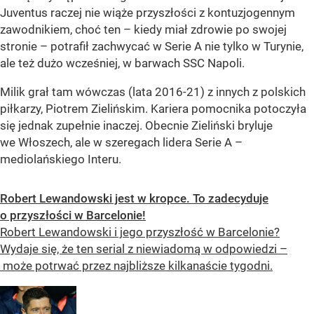
Juventus raczej nie wiąże przyszłości z kontuzjogennym
zawodnikiem, choć ten – kiedy miał zdrowie po swojej
stronie – potrafił zachwycać w Serie A nie tylko w Turynie,
ale też dużo wcześniej, w barwach SSC Napoli.
Milik grał tam wówczas (lata 2016-21) z innych z polskich
piłkarzy, Piotrem Zielińskim. Kariera pomocnika potoczyła
się jednak zupełnie inaczej. Obecnie Zieliński bryluje
we Włoszech, ale w szeregach lidera Serie A –
mediolańskiego Interu.
Robert Lewandowski jest w kropce. To zadecyduje
o przyszłości w Barcelonie!
Robert Lewandowski i jego przyszłość w Barcelonie?
Wydaje się, że ten serial z niewiadomą w odpowiedzi –
może potrwać przez najbliższe kilkanaście tygodni.