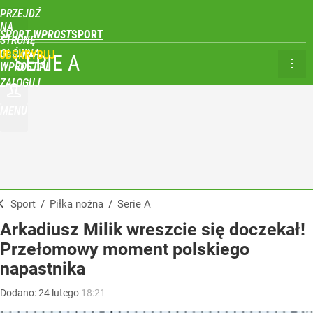
PRZEJDŹ
NA
SPORT WPROST
STRONĘ
GŁÓWNĄ
UBSKRYBUJ
SERIE A
WPROST.PL
ZALOGUJ
MENU
Sport
/
Piłka nożna
/
Serie A
Arkadiusz Milik wreszcie się doczekał!
Przełomowy moment polskiego
napastnika
Dodano:
24
lutego
18:21