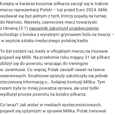
Kolejny w karierze koszmar piłkarza zaczął się w trakcie
meczu reprezentacji Polski – tuż przed Euro 2024. Milik
wydawał się być jednym z tych, którzy pojadą na turniej
do Niemiec. Niestety, czerwcowy mecz towarzyski
z Ukrainą (3:1)
napastnik zakończył przedwcześnie
,
schodząc z boiska z wyraźnym grymasem bólu na twarzy –
w asyście sztabu medycznego polskiej kadry.
To był ostatni raz, kiedy w oficjalnym meczu na murawie
pojawił się Milik. Na przełomie roku mający 31 lat piłkarz
zbliżył się do powrotu, wracając do treningów
w Juventusie. Co więcej, Polak zasiadł nawet na ławce
rezerwowych. Grudniowe epizody zakończyły się jednak
styczniową informacją o... kolejnej kontuzji Milika. Tym
razem była to mniej poważna sprawa, ale uraz łydki
wydłużył proces powrotu na boisko piłkarza.
Co teraz? Jak widać w mediach społecznościowych,
pojawił się optymizm w sprawie Milika. Polak trenował