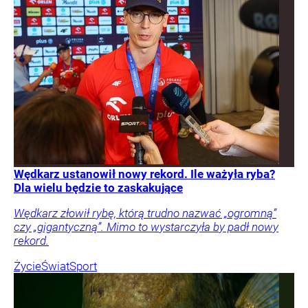
Wędkarz ustanowił nowy rekord. Ile ważyła ryba?
Dla wielu będzie to zaskakujące
Wędkarz złowił rybę, którą trudno nazwać „ogromną”
czy „gigantyczną”. Mimo to wystarczyła by padł nowy
rekord.
Życie
Świat
Sport