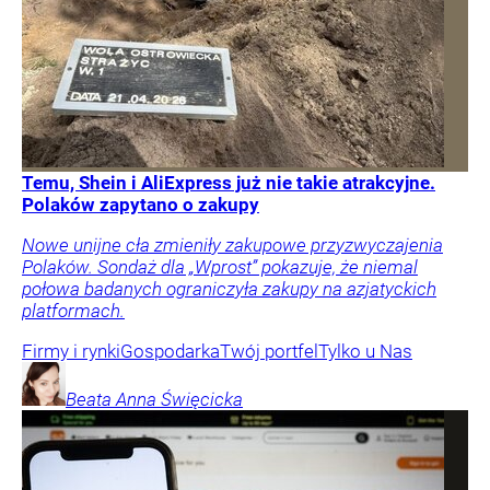
Temu, Shein i AliExpress już nie takie atrakcyjne.
Polaków zapytano o zakupy
Nowe unijne cła zmieniły zakupowe przyzwyczajenia
Polaków. Sondaż dla „Wprost” pokazuje, że niemal
połowa badanych ograniczyła zakupy na azjatyckich
platformach.
Firmy i rynki
Gospodarka
Twój portfel
Tylko u Nas
Beata Anna
Święcicka