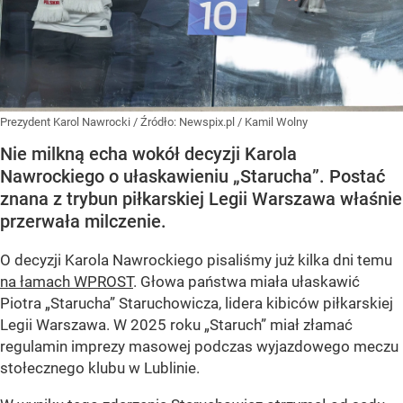
Prezydent Karol Nawrocki
/ Źródło:
Newspix.pl
/
Kamil Wolny
Nie milkną echa wokół decyzji Karola
Nawrockiego o ułaskawieniu „Starucha”. Postać
znana z trybun piłkarskiej Legii Warszawa właśnie
przerwała milczenie.
O decyzji Karola Nawrockiego pisaliśmy już kilka dni temu
na łamach WPROST
. Głowa państwa miała ułaskawić
Piotra „Starucha” Staruchowicza, lidera kibiców piłkarskiej
Legii Warszawa. W 2025 roku „Staruch” miał złamać
regulamin imprezy masowej podczas wyjazdowego meczu
stołecznego klubu w Lublinie.