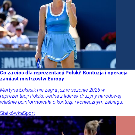
Co za cios dla reprezentacji Polski! Kontuzja i operacja
zamiast mistrzostw Europy
Martyna Łukasik nie zagra już w sezonie 2026 w
reprezentacji Polski. Jedna z liderek drużyny narodowej
właśnie poinformowała o kontuzji i koniecznym zabiegu.
Siatkówka
Sport