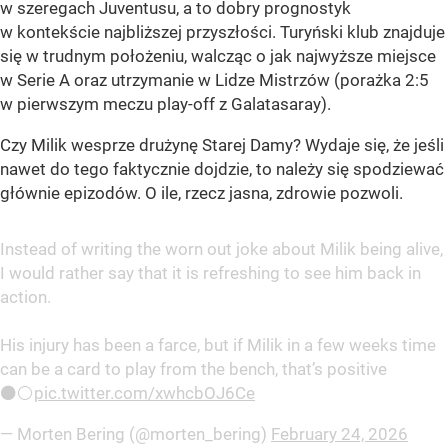
w szeregach Juventusu, a to dobry prognostyk
w kontekście najbliższej przyszłości. Turyński klub znajduje
się w trudnym położeniu, walcząc o jak najwyższe miejsce
w Serie A oraz utrzymanie w Lidze Mistrzów (porażka 2:5
w pierwszym meczu play-off z Galatasaray).
Czy Milik wesprze drużynę Starej Damy? Wydaje się, że jeśli
nawet do tego faktycznie dojdzie, to należy się spodziewać
głównie epizodów. O ile, rzecz jasna, zdrowie pozwoli.
Instead of writing the worn out joke about Milik being alive,
I would rather say that it is refreshing to see him back in
action.
His injury has been a farce, but if Milik in a few weeks time
can be a card to play from the bench, that’s positive
⚫️⚪️
pic.twitter.com/xwhcbOJ6Ce
— Morten Bering (@morten_bering)
February 24, 2026