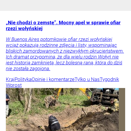
„Nie chodzi o zemstę”. Mocny apel w sprawie ofiar
rzezi wołyńskiej
W Buenos Aires potomkowie ofiar rzezi wołyńskiej
wciąż pokazują rodzinne zdjęcia i listy, wspominając
bliskich zamordowanych z niezwykłym okrucieństwem.
Ich dramat przypomina, że dla wielu rodzin Wołyń nie
jest historią zamkniętą, lecz bolesną raną, która do dziś
nie została zagojona.
Kraj
Polityka
Opinie i komentarze
Tylko u Nas
Tygodnik
Wprost