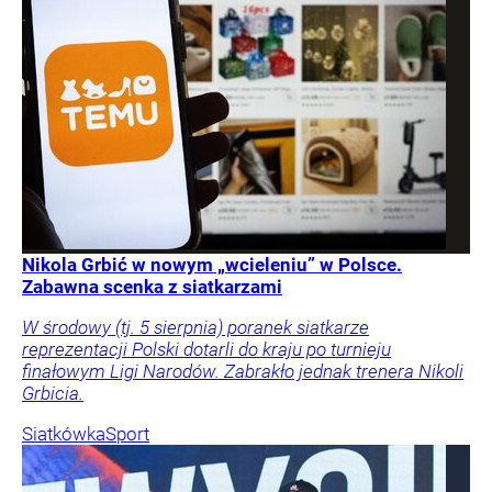
Nikola Grbić w nowym „wcieleniu” w Polsce.
Zabawna scenka z siatkarzami
W środowy (tj. 5 sierpnia) poranek siatkarze
reprezentacji Polski dotarli do kraju po turnieju
finałowym Ligi Narodów. Zabrakło jednak trenera Nikoli
Grbicia.
Siatkówka
Sport