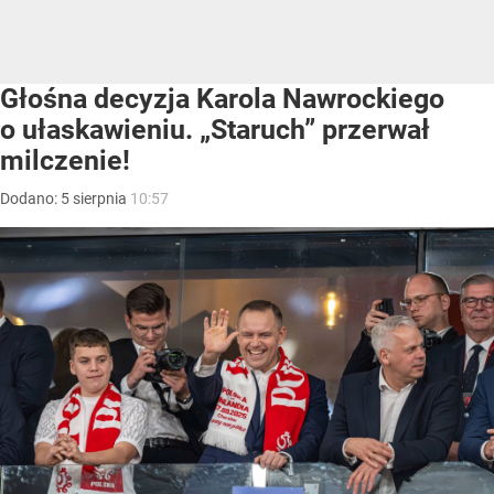
Głośna decyzja Karola Nawrockiego
o ułaskawieniu. „Staruch” przerwał
milczenie!
Dodano:
5
sierpnia
10:57