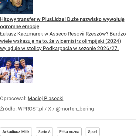
Hitowy transfer w PlusLidze! Duże nazwisko wywołuje
ogromne emocje
Łukasz Kaczmarek w Asseco Resovii Rzeszów? Bardzo
wiele wskazuje na to, że wicemistrz olimpijski (2024)
wyląduje w stolicy Podkarpacia w sezonie 2026/27.
Opracował:
Maciej Piasecki
Źródło:
WPROST.pl
/
X / @morten_bering
Arkadiusz Milik
Serie A
Piłka nożna
Sport