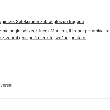
ierze. Selekcjoner zabrał głos po tragedii
tnia nagle odszedł Jacek Magiera, II trener piłkarskiej re
e, zabrał głos po śmierci tej ważnej postaci.
versal