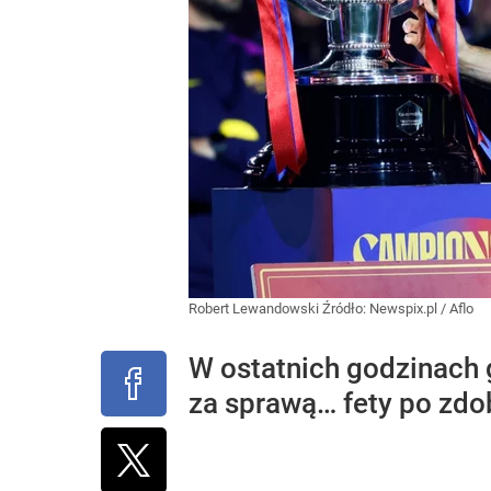
Robert Lewandowski
Źródło:
Newspix.pl
/
Aflo
W ostatnich godzinach
za sprawą… fety po zdoby