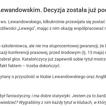
 Lewandowskim. Decyzja została już po
s. Lewandowskiego, kilkukrotnie przewijała się postać t
ożliwości „Lewego”, mając z nim okazję współpracować ni
 szkoleniowca, ale nie ma stuprocentowej gwarancji, że 
okazji konferencji prasowej, przed środowym (tj. 13 maj
zabrał głos. Katalończycy już zapewnili sobie tytuł mis
fakt faktem – trzeba dokończyć.
zapytany o przyszłość w klubie Lewandowskiego oraz Ang
był fantastyczny, i ma dobre statystyki. Jestem za to bar
wiedzieć? Wygraliśmy z nim każdy tytuł w klubach, w któ