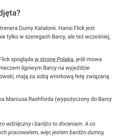
djęta?
renera Dumy Katalonii. Hansi Flick jest
e tylko w szeregach Barcy, ale też wcześniej,
Flick spogląda
w stronę Polaka
, jeśli mowa
a) meczem ligowym Barcy na wyjeździe
trzowski, mają za sobą wtorkową fetę związaną
lika Marcusa Rashforda (wypożyczony do Barcy
dzo wdzięczny i bardzo to doceniam. A co
rych pracowałem, więc jestem bardzo dumny,