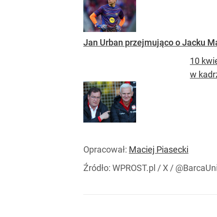
Jan Urban przejmująco o Jacku Mag
10 kwie
w kadrz
Opracował:
Maciej Piasecki
Źródło:
WPROST.pl
/
X / @BarcaUni