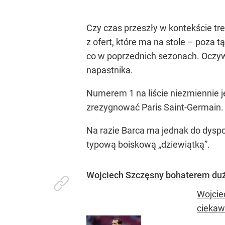
Czy czas przeszły w kontekście tr
z ofert, które ma na stole – poza t
co w poprzednich sezonach. Oczyw
napastnika.
Numerem 1 na liście niezmiennie je
zrezygnować Paris Saint-Germain.
Na razie Barca ma jednak do dyspo
typową boiskową „dziewiątką”.
Wojciech Szczęsny bohaterem duże
Wojcie
ciekawą