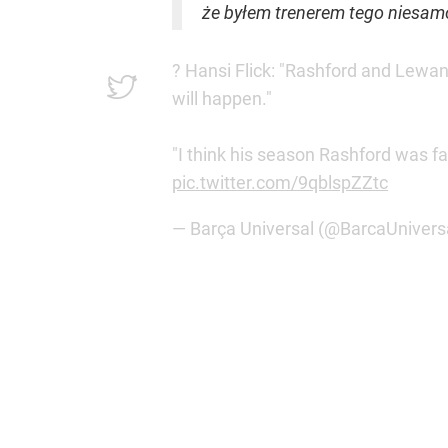
że byłem trenerem tego niesamo
? Hansi Flick: "Rashford and Lewan
will happen."
"I think his season Rashford was fa
pic.twitter.com/9qblspZZtc
— Barça Universal (@BarcaUnivers