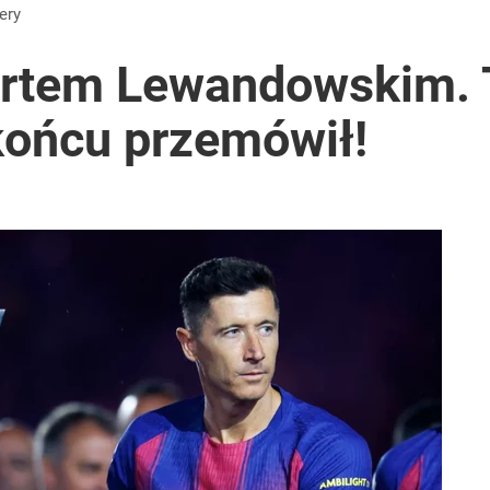
fery
rtem Lewandowskim. 
końcu przemówił!