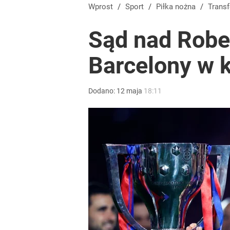
Wprost
/
Sport
/
Piłka nożna
/
Trans
Sąd nad Robe
Barcelony w 
Dodano:
12
maja
18:11