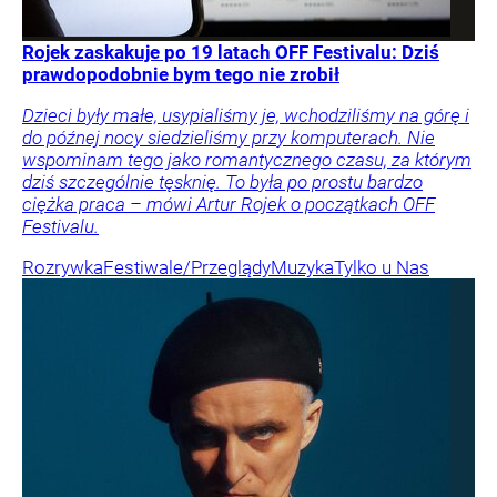
Rojek zaskakuje po 19 latach OFF Festivalu: Dziś
prawdopodobnie bym tego nie zrobił
Dzieci były małe, usypialiśmy je, wchodziliśmy na górę i
do późnej nocy siedzieliśmy przy komputerach. Nie
wspominam tego jako romantycznego czasu, za którym
dziś szczególnie tęsknię. To była po prostu bardzo
ciężka praca – mówi Artur Rojek o początkach OFF
Festivalu.
Rozrywka
Festiwale/Przeglądy
Muzyka
Tylko u Nas