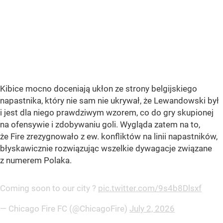
Kibice mocno doceniają ukłon ze strony belgijskiego
napastnika, który nie sam nie ukrywał, że Lewandowski był
i jest dla niego prawdziwym wzorem, co do gry skupionej
na ofensywie i zdobywaniu goli. Wygląda zatem na to,
że Fire zrezygnowało z ew. konfliktów na linii napastników,
błyskawicznie rozwiązując wszelkie dywagacje związane
z numerem Polaka.
Coming soon to our city ?️
pic.twitter.com/9s4b8Dlsxf
— Chicago Fire FC (@ChicagoFire)
July 2, 2026