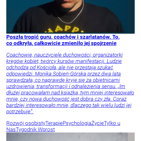
Poszła tropić guru, coachów i szarlatanów. To,
co odkryła, całkowicie zmieniło jej spojrzenie
Coachowie, nauczyciele duchowości, organizatorki
kręgów kobiet, twórcy kursów manifestacji. Ludzie
odchodzą od Kościoła, ale nie przestają szukać
odpowiedzi. Monika Sobień-Górska przez dwa lata
sprawdzała, co naprawdę kryje się za obietnicami
uzdrowienia, transformacji i odnalezienia sensu. „Im
dłużej pracowałam nad książką, tym mniej interesowało
mnie, czy nowa duchowość jest dobra czy zła. Coraz
bardziej interesowało mnie, dlaczego tak wielu ludzi jej
potrzebuje”.
Rozwój osobisty
Terapie
Psychologia
Życie
Tylko u
Nas
Tygodnik Wprost