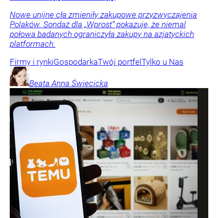
Nowe unijne cła zmieniły zakupowe przyzwyczajenia
Polaków. Sondaż dla „Wprost” pokazuje, że niemal
połowa badanych ograniczyła zakupy na azjatyckich
platformach.
Firmy i rynki
Gospodarka
Twój portfel
Tylko u Nas
Beata Anna
Święcicka