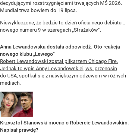
decydującymi rozstrzygnięciami trwających MŚ 2026.
Mundial trwa bowiem do 19 lipca.
Niewykluczone, że będzie to dzień oficjalnego debiutu...
nowego numeru 9 w szeregach „Strażaków”.
Anna Lewandowska dostała odpowiedź. Oto reakcja
nowego klubu „Lewego”
Robert Lewandowski został piłkarzem Chicago Fire.
Jednak to wpis Anny Lewandowskiej, ws. przenosin
do USA, spotkał się z największym odzewem w różnych
mediach.
Krzysztof Stanowski mocno o Robercie Lewandowskim.
Napisał prawdę?