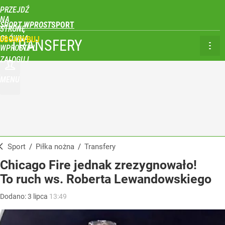
PRZEJDŹ
NA
SPORT WPROST
STRONĘ
GŁÓWNĄ
UBSKRYBUJ
TRANSFERY
WPROST.PL
ZALOGUJ
MENU
Sport
/
Piłka nożna
/
Transfery
Chicago Fire jednak zrezygnowało!
To ruch ws. Roberta Lewandowskiego
Dodano:
3
lipca
13:49