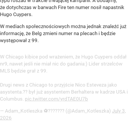
typu roszad w trakcie trwającej kampanii. A dodajmy,
że dotychczas w barwach Fire ten numer nosił napastnik
Hugo Cuypers.
W mediach społecznościowych można jednak znaleźć już
informację, że Belg zmieni numer na plecach i będzie
występował z 99.
W Chicago kibice pod wrażeniem, że Hugo Cuypers oddał
nr9, nawet jeśli nie miał nic do gadania:) Lider strzelców
MLS będzie grał z 99.
Drugi news z Chicago to przyjście Nico Esteveza jako
asystenta.?? był już asystentem Berhaltera w kadrze USA i
Columbus.
pic.twitter.com/yrdTAE0U7b
— Adam_Kotleszka ⚽?️?????? (@Adam_Kotleszka)
July 3,
2026