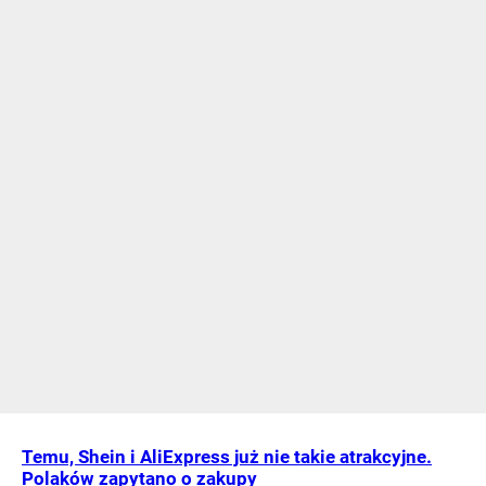
Temu, Shein i AliExpress już nie takie atrakcyjne.
Polaków zapytano o zakupy