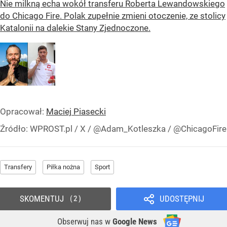
Nie milkną echa wokół transferu Roberta Lewandowskiego
do Chicago Fire. Polak zupełnie zmieni otoczenie, ze stolicy
Katalonii na dalekie Stany Zjednoczone.
Opracował:
Maciej Piasecki
Źródło:
WPROST.pl
/
X / @Adam_Kotleszka / @ChicagoFire
Transfery
Piłka nożna
Sport
SKOMENTUJ
UDOSTĘPNIJ
2
Obserwuj nas
w
Google News