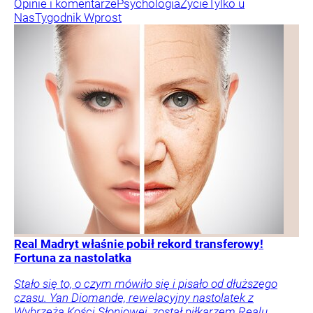
Opinie i komentarze
Psychologia
Życie
Tylko u
Nas
Tygodnik Wprost
Real Madryt właśnie pobił rekord transferowy!
Fortuna za nastolatka
Stało się to, o czym mówiło się i pisało od dłuższego
czasu. Yan Diomande, rewelacyjny nastolatek z
Wybrzeża Kości Słoniowej, został piłkarzem Realu