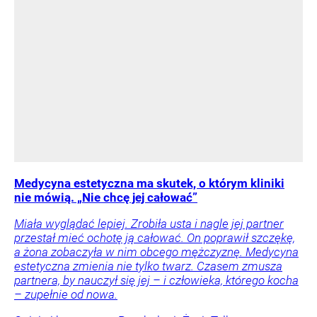
Medycyna estetyczna ma skutek, o którym kliniki
nie mówią. „Nie chcę jej całować”
Miała wyglądać lepiej. Zrobiła usta i nagle jej partner
przestał mieć ochotę ją całować. On poprawił szczękę,
a żona zobaczyła w nim obcego mężczyznę. Medycyna
estetyczna zmienia nie tylko twarz. Czasem zmusza
partnera, by nauczył się jej – i człowieka, którego kocha
– zupełnie od nowa.