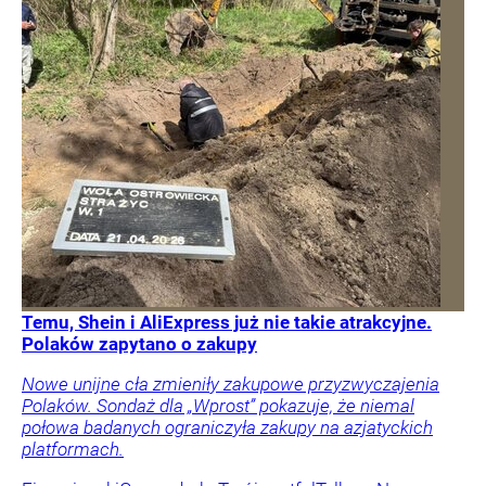
Temu, Shein i AliExpress już nie takie atrakcyjne.
Polaków zapytano o zakupy
Nowe unijne cła zmieniły zakupowe przyzwyczajenia
Polaków. Sondaż dla „Wprost” pokazuje, że niemal
połowa badanych ograniczyła zakupy na azjatyckich
platformach.