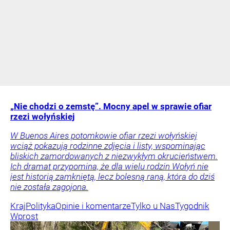
„Nie chodzi o zemstę”. Mocny apel w sprawie ofiar
rzezi wołyńskiej
W Buenos Aires potomkowie ofiar rzezi wołyńskiej
wciąż pokazują rodzinne zdjęcia i listy, wspominając
bliskich zamordowanych z niezwykłym okrucieństwem.
Ich dramat przypomina, że dla wielu rodzin Wołyń nie
jest historią zamkniętą, lecz bolesną raną, która do dziś
nie została zagojona.
Kraj
Polityka
Opinie i komentarze
Tylko u Nas
Tygodnik
Wprost