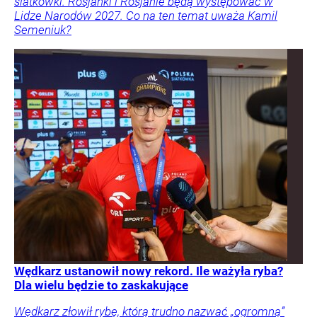
siatkówki. Rosjanki i Rosjanie będą występować w
Lidze Narodów 2027. Co na ten temat uważa Kamil
Semeniuk?
Wędkarz ustanowił nowy rekord. Ile ważyła ryba?
Dla wielu będzie to zaskakujące
Wędkarz złowił rybę, którą trudno nazwać „ogromną”