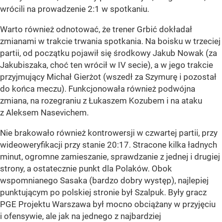
wrócili na prowadzenie 2:1 w spotkaniu.
Warto również odnotować, że trener Grbić dokładał
zmianami w trakcie trwania spotkania. Na boisku w trzeciej
partii, od początku pojawił się środkowy Jakub Nowak (za
Jakubiszaka, choć ten wrócił w IV secie), a w jego trakcie
przyjmujący Michał Gierżot (wszedł za Szymurę i pozostał
do końca meczu). Funkcjonowała również podwójna
zmiana, na rozegraniu z Łukaszem Kozubem i na ataku
z Aleksem Nasevichem.
Nie brakowało również kontrowersji w czwartej partii, przy
wideoweryfikacji przy stanie 20:17. Stracone kilka ładnych
minut, ogromne zamieszanie, sprawdzanie z jednej i drugiej
strony, a ostatecznie punkt dla Polaków. Obok
wspomnianego Sasaka (bardzo dobry występ), najlepiej
punktującym po polskiej stronie był Szalpuk. Były gracz
PGE Projektu Warszawa był mocno obciążany w przyjęciu
i ofensywie, ale jak na jednego z najbardziej