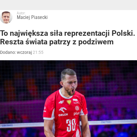
Autor:
Maciej Piasecki
To największa siła reprezentacji Polski.
Reszta świata patrzy z podziwem
Dodano:
wczoraj
21:55