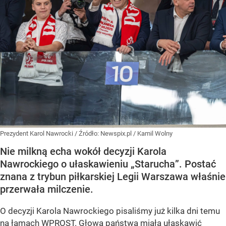
Prezydent Karol Nawrocki
/ Źródło:
Newspix.pl
/
Kamil Wolny
Nie milkną echa wokół decyzji Karola
Nawrockiego o ułaskawieniu „Starucha”. Postać
znana z trybun piłkarskiej Legii Warszawa właśnie
przerwała milczenie.
O decyzji Karola Nawrockiego pisaliśmy już kilka dni temu
na łamach WPROST
. Głowa państwa miała ułaskawić