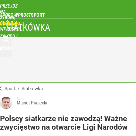
PRZEJDŹ
NA
SPORT WPROST
STRONĘ
GŁÓWNĄ
UBSKRYBUJ
SIATKÓWKA
WPROST.PL
ZALOGUJ
MENU
Sport
/
Siatkówka
Autor:
Maciej Piasecki
Polscy siatkarze nie zawodzą! Ważne
zwycięstwo na otwarcie Ligi Narodów