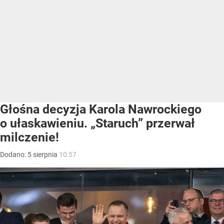
Głośna decyzja Karola Nawrockiego
o ułaskawieniu. „Staruch” przerwał
milczenie!
Dodano:
5
sierpnia
10:57