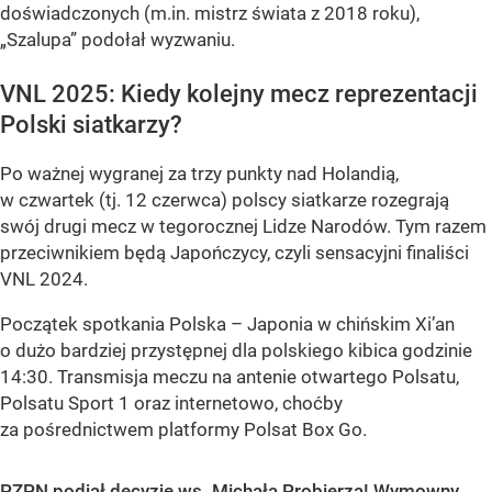
doświadczonych (m.in. mistrz świata z 2018 roku),
„Szalupa” podołał wyzwaniu.
VNL 2025: Kiedy kolejny mecz reprezentacji
Polski siatkarzy?
Po ważnej wygranej za trzy punkty nad Holandią,
w czwartek (tj. 12 czerwca) polscy siatkarze rozegrają
swój drugi mecz w tegorocznej Lidze Narodów. Tym razem
przeciwnikiem będą Japończycy, czyli sensacyjni finaliści
VNL 2024.
Początek spotkania Polska – Japonia w chińskim Xi’an
o dużo bardziej przystępnej dla polskiego kibica godzinie
14:30. Transmisja meczu na antenie otwartego Polsatu,
Polsatu Sport 1 oraz internetowo, choćby
za pośrednictwem platformy Polsat Box Go.
PZPN podjął decyzję ws. Michała Probierza! Wymowny