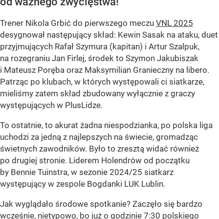
od ważnego zwycięstwa!
Trener Nikola Grbić do pierwszego meczu
VNL 2025
desygnował następujący skład: Kewin Sasak na ataku, duet
przyjmujących Rafał Szymura (kapitan) i Artur Szalpuk,
na rozegraniu Jan Firlej, środek to Szymon Jakubiszak
i Mateusz Poręba oraz Maksymilian Granieczny na libero.
Patrząc po klubach, w których występowali ci siatkarze,
mieliśmy zatem skład zbudowany wyłącznie z graczy
występujących w PlusLidze.
To ostatnie, to akurat żadna niespodzianka, po polska liga
uchodzi za jedną z najlepszych na świecie, gromadząc
świetnych zawodników. Było to zresztą widać również
po drugiej stronie. Liderem Holendrów od początku
by Bennie Tuinstra, w sezonie 2024/25 siatkarz
występujący w zespole Bogdanki LUK Lublin.
Jak wyglądało środowe spotkanie? Zaczęło się bardzo
wcześnie, nietypowo, bo już o godzinie 7:30 polskiego