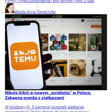
Firmy i rynki
Gospodarka
Twój portfel
Tylko u Nas
Beata Anna
Święcicka
Nikola Grbić w nowym „wcieleniu” w Polsce.
Zabawna scenka z siatkarzami
W środowy (tj. 5 sierpnia) poranek siatkarze
reprezentacji Polski dotarli do kraju po turnieju