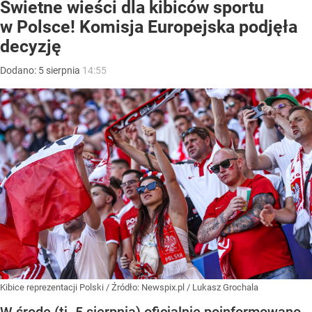
Świetne wieści dla kibiców sportu
w Polsce! Komisja Europejska podjęła
decyzję
Dodano:
5
sierpnia
14:55
Kibice reprezentacji Polski
/ Źródło:
Newspix.pl
/
Lukasz Grochala
W środę (tj. 5 sierpnia) oficjalnie poinformowano