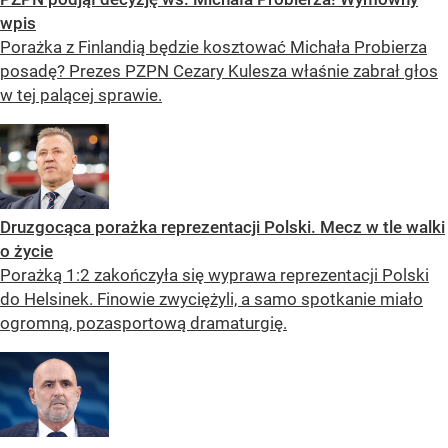
wpis
Porażka z Finlandią będzie kosztować Michała Probierza
posadę? Prezes PZPN Cezary Kulesza właśnie zabrał głos
w tej palącej sprawie.
Druzgocąca porażka reprezentacji Polski. Mecz w tle walki
o życie
Porażką 1:2 zakończyła się wyprawa reprezentacji Polski
do Helsinek. Finowie zwyciężyli, a samo spotkanie miało
ogromną, pozasportową dramaturgię.