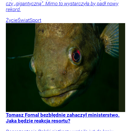
czy „gigantyczną”. Mimo to wystarczyła by padł nowy
rekord.
Życie
Świat
Sport
Tomasz Fornal bezbłędnie zahaczył ministerstwo.
Jaka będzie reakcja resortu?