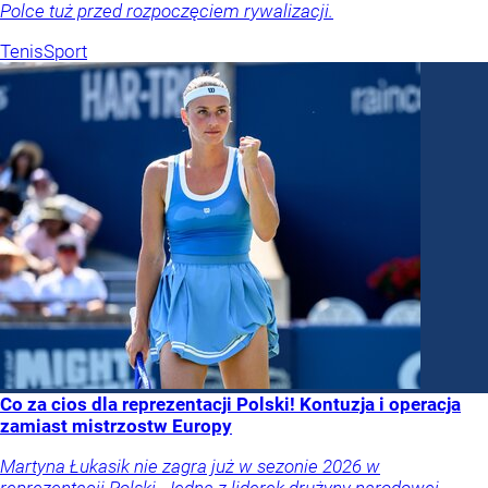
Polce tuż przed rozpoczęciem rywalizacji.
Tenis
Sport
Co za cios dla reprezentacji Polski! Kontuzja i operacja
zamiast mistrzostw Europy
Martyna Łukasik nie zagra już w sezonie 2026 w
reprezentacji Polski. Jedna z liderek drużyny narodowej