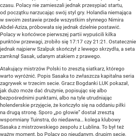
czasu. Polacy nie zamieszali jednak przesypiać startu,
od początku narzucając swój styl gry. Holandia niemająca
w swoim zestawie przede wszystkim słynnego Nimira
Abdel-Aziza, próbowała się jednak dzielnie postawić.
Polacy w końcówce pierwszej partii wypuścili kilka
punktów przewagi, zrobiło się 17:17 czy 21:21. Ostatecznie
jednak najpierw Szalpuk skończył z lewego skrzydła, a seta
zamknął Sasak, udanym atakiem z prawego.
Atakujący mistrzów Polski to zresztą siatkarz, którego
warto wyróżnić. Popis Sasaka to zwłaszcza kapitalna seria
zagrywek w trzecim secie. Gracz Bogdanki LUK pokazał,
jak dużo może dać drużynie, popisując się albo
bezpośrednimi punktami, albo na tyle utrudniając
holenderskie przyjęcie, że kończyło się na oddaniu piłki
na drugą stronę. Sporo „po głowie” dostał zresztą
wspomniany Tuinstra, do niedawna… kolega klubowy
Sasaka z mistrzowskiego zespołu z Lublina. To był też
ważny moment, bo Polacy po nieudanym, drugim secie,