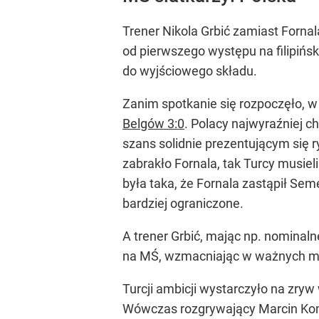
Trener Nikola Grbić zamiast Forna
od pierwszego występu na filipińs
do wyjściowego składu.
Zanim spotkanie się rozpoczęło, w
Belgów 3:0
. Polacy najwyraźniej c
szans solidnie prezentującym się 
zabrakło Fornala, tak Turcy musiel
była taka, że Fornala zastąpił Se
bardziej ograniczone.
A trener Grbić, mając np. nominal
na MŚ, wzmacniając w ważnych mom
Turcji ambicji wystarczyło na zryw 
Wówczas rozgrywający Marcin Komen