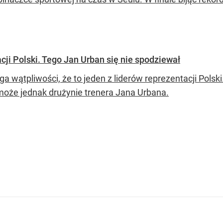
cji Polski. Tego Jan Urban się nie spodziewał
ga wątpliwości, że to jeden z liderów reprezentacji Pols
może jednak drużynie trenera Jana Urbana.