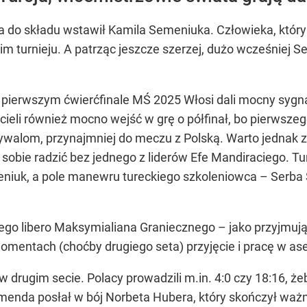
la do składu wstawił Kamila Semeniuka. Człowieka, któr
kim turnieju. A patrząc jeszcze szerzej, dużo wcześniej
 pierwszym ćwierćfinale MŚ 2025 Włosi dali mocny sygna
hcieli również mocno wejść w grę o półfinał, bo pierwsze
rywalom, przynajmniej do meczu z Polską. Warto jednak z
i sobie radzić bez jednego z liderów Efe Mandiraciego. Tu
meniuk, a pole manewru tureckiego szkoleniowca – Serb
nego libero Maksymialiana Graniecznego – jako przyjmuj
entach (choćby drugiego seta) przyjęcie i pracę w asek
w drugim secie. Polacy prowadzili m.in. 4:0 czy 18:16, że
da posłał w bój Norbeta Hubera, który skończył ważną 