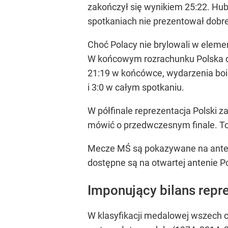
zakończył się wynikiem 25:22. Hube
spotkaniach nie prezentował dobrej
Choć Polacy nie brylowali w elemenc
W końcowym rozrachunku Polska dow
21:19 w końcówce, wydarzenia bois
i 3:0 w całym spotkaniu.
W półfinale reprezentacja Polski
mówić o przedwczesnym finale. To s
Mecze MŚ są pokazywane na antenac
dostępne są na otwartej antenie P
Imponujący bilans repre
W klasyfikacji medalowej wszech c