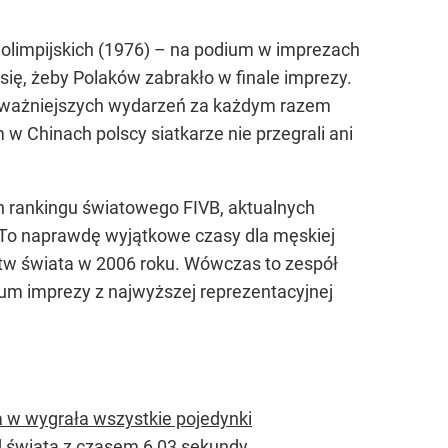
limpijskich (1976) – na podium w imprezach
się, żeby Polaków zabrakło w finale imprezy.
najważniejszych wydarzeń za każdym razem
w Chinach polscy siatkarze nie przegrali ani
ch rankingu światowego FIVB, aktualnych
. To naprawdę wyjątkowe czasy dla męskiej
stw świata w 2006 roku. Wówczas to zespół
um imprezy z najwyższej reprezentacyjnej
a w wygrała wszystkie pojedynki
d świata z czasem 6,03 sekundy.