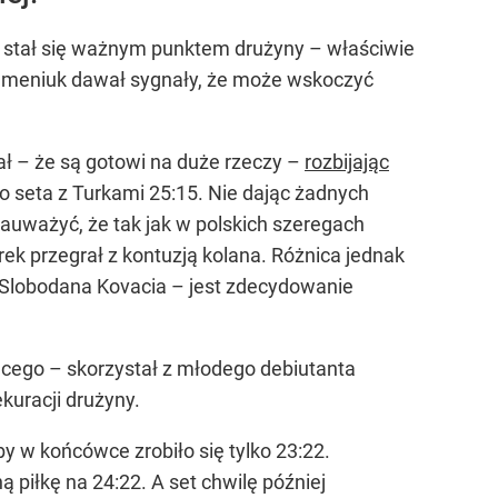
y stał się ważnym punktem drużyny – właściwie
 Semeniuk dawał sygnały, że może wskoczyć
ł – że są gotowi na duże rzeczy –
rozbijając
go seta z Turkami 25:15. Nie dając żadnych
auważyć, że tak jak w polskich szeregach
rek przegrał z kontuzją kolana. Różnica jednak
a Slobodana Kovacia – jest zdecydowanie
ącego – skorzystał z młodego debiutanta
uracji drużyny.
by w końcówce zrobiło się tylko 23:22.
piłkę na 24:22. A set chwilę później