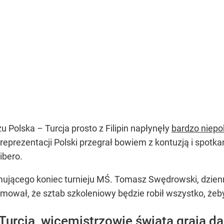
Polska – Turcja prosto z Filipin napłynęły
bardzo niepo
reprezentacji Polski przegrał bowiem z kontuzją i spotk
ibero.
jmującego koniec turnieju MŚ. Tomasz Swędrowski, dzienn
ormował, że sztab szkoleniowy będzie robił wszystko, żeby
Turcja, wicemistrzowie świata grają dal