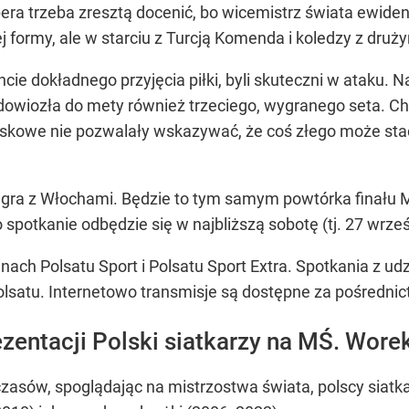
ra trzeba zresztą docenić, bo wicemistrz świata ewidentn
 formy, ale w starciu z Turcją Komenda i koledzy z druży
ie dokładnego przyjęcia piłki, byli skuteczni w ataku. N
iozła do mety również trzeciego, wygranego seta. Choć
kowe nie pozwalały wskazywać, że coś złego może stać 
 zagra z Włochami. Będzie to tym samym powtórka fina
potkanie odbędzie się w najbliższą sobotę (tj. 27 wrześ
h Polsatu Sport i Polsatu Sport Extra. Spotkania z udz
olsatu. Internetowo transmisje są dostępne za pośredni
zentacji Polski siatkarzy na MŚ. Wore
zasów, spoglądając na mistrzostwa świata, polscy siatk