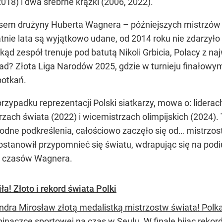
2018) i dwa srebrne krążki (2006, 2022).
em drużyny Huberta Wagnera – późniejszych mistrzów o
tnie lata są wyjątkowo udane, od 2014 roku nie zdarzyło 
ąd zespół trenuje pod batutą Nikoli Grbicia, Polacy z 
d? Złota Liga Narodów 2025, gdzie w turnieju finałowym 
potkań.
zypadku reprezentacji Polski siatkarzy, mowa o: lidera
rzach świata (2022) i wicemistrzach olimpijskich (2024)
godne podkreślenia, całościowo zaczęło się od… mistrzo
stanowił przypomnieć się światu, wdrapując się na podi
od czasów Wagnera.
a! Złoto i rekord świata Polki
ndra Mirosław złotą medalistką mistrzostw świata! Polk
inaczce sportowej na czas w Seulu. W finale bijąc rekor