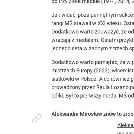
po trzy złote medale (1974, 2014, 
Jak widać, poza pamiętnym sukces
rangi MŚ stawali w XXI wieku. Osta
Dodatkowo warto zauważyć, że odk
wracają z medalem. Ostatni przykła
jednego seta w żadnym z trzech s
Dodatkowo warto pamiętać, że w pr
mistrzach Europy (2023), wicemist
siatkówki w Polsce. A co również 
prowadzony przez Raula Lozano po
półki. Był to pierwszy medal MŚ 
Aleksandra Mirosław znów to zrobił
Aleksa
we wsp