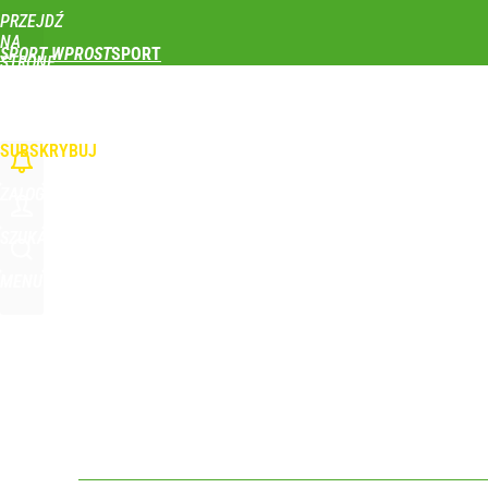
PRZEJDŹ
Udostępnij
1
Skomentuj
NA
SPORT WPROST
STRONĘ
GŁÓWNĄ
PIŁKA NOŻNA
SIATKÓWKA
TENIS
LEKKOATLETYKA
SKOKI NARCIAR
WPROST.PL
SUBSKRYBUJ
ZALOGUJ
SZUKAJ
MENU