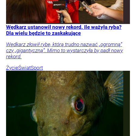
Wędkarz ustanowił nowy rekord. Ile ważyła ryba?
Dla wielu będzie to zaskakujące
Wędkarz złowił rybę, którą trudno nazwać „ogromną”
czy „gigantyczną”. Mimo to wystarczyła by padł nowy
rekord.
Życie
Świat
Sport