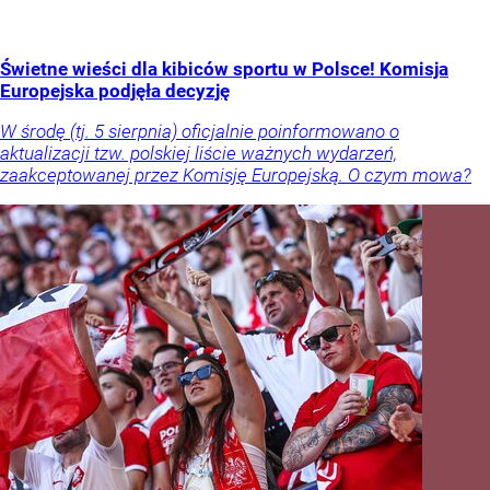
Świetne wieści dla kibiców sportu w Polsce! Komisja
Europejska podjęła decyzję
W środę (tj. 5 sierpnia) oficjalnie poinformowano o
aktualizacji tzw. polskiej liście ważnych wydarzeń,
zaakceptowanej przez Komisję Europejską. O czym mowa?