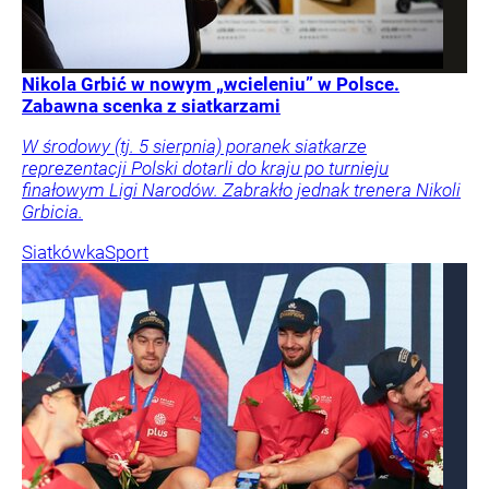
Nikola Grbić w nowym „wcieleniu” w Polsce.
Zabawna scenka z siatkarzami
W środowy (tj. 5 sierpnia) poranek siatkarze
reprezentacji Polski dotarli do kraju po turnieju
finałowym Ligi Narodów. Zabrakło jednak trenera Nikoli
Grbicia.
Siatkówka
Sport