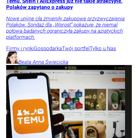
Temu, Shein i AliExpress już nie takie atrakcyjne.
Polaków zapytano o zakupy
Nowe unijne cła zmieniły zakupowe przyzwyczajenia
Polaków. Sondaż dla „Wprost” pokazuje, że niemal
połowa badanych ograniczyła zakupy na azjatyckich
platformach.
Firmy i rynki
Gospodarka
Twój portfel
Tylko u Nas
Beata Anna
Święcicka