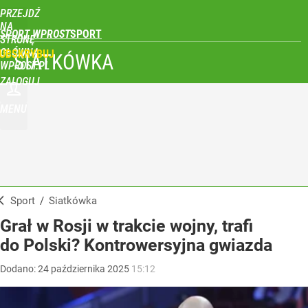
PRZEJDŹ
NA
SPORT WPROST
STRONĘ
GŁÓWNĄ
UBSKRYBUJ
SIATKÓWKA
WPROST.PL
ZALOGUJ
MENU
Sport
/
Siatkówka
Grał w Rosji w trakcie wojny, trafi
do Polski? Kontrowersyjna gwiazda
Dodano:
24
października
2025
15:12