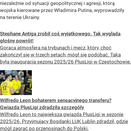
niezależnie od sytuacji geopolitycznej i agresji, którą
wojska kierowane przez Władimira Putina, wyprowadziły
na terenie Ukrainy.
Stephane Antiga zrobił coś wyjątkowego. Tak wygląda
głośny powrót!
Gorąca atmosfera na trybunach i mecz, który, choć
zakończył się w trzech setach, mógł się podobać. Taka
była inauguracja sezonu 2025/26 PlusLigi w Częstochowie.
Wilfredo Leon bohaterem sensacyjnego transferu?
Gwiazda PlusLigi zdradziła szczegóły
Wilfredo Leon to największa gwiazda PlusLigi w sezonie
2025/26. Przyjmujący Bogdanki LUK Lublin zdradził, gdzie
mógł zagrać po przenosinach do Polski.