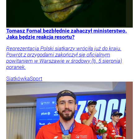
Tomasz Fornal bezbłędnie zahaczył ministerstwo.
Jaka będzie reakcja resortu?
Reprezentacja Polski siatkarzy wróciła już do kraju.
Powrót z przygodami zakończył się oficjalnym
powitaniem w Warszawie w środowy (tj. 5 sierpnia)
poranek.
Siatkówka
Sport