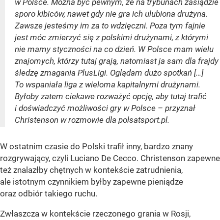
w Polsce. Można być pewnym, że na trybunach zasiądzie
sporo kibiców, nawet gdy nie gra ich ulubiona drużyna.
Zawsze jesteśmy im za to wdzięczni. Poza tym fajnie
jest móc zmierzyć się z polskimi drużynami, z którymi
nie mamy styczności na co dzień. W Polsce mam wielu
znajomych, którzy tutaj grają, natomiast ja sam dla frajdy
śledzę zmagania PlusLigi. Oglądam dużo spotkań […]
To wspaniała liga z wieloma kapitalnymi drużynami.
Byłoby zatem ciekawe rozważyć opcję, aby tutaj trafić
i doświadczyć możliwości gry w Polsce – przyznał
Christenson w rozmowie dla polsatsport.pl.
W ostatnim czasie do Polski trafił inny, bardzo znany
rozgrywający, czyli Luciano De Cecco. Christenson zapewne
też znalazłby chętnych w kontekście zatrudnienia,
ale istotnym czynnikiem byłby zapewne pieniądze
oraz odbiór takiego ruchu.
Zwłaszcza w kontekście rzeczonego grania w Rosji,