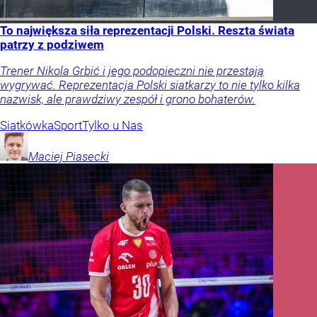
To największa siła reprezentacji Polski. Reszta świata
patrzy z podziwem
Trener Nikola Grbić i jego podopieczni nie przestają
wygrywać. Reprezentacja Polski siatkarzy to nie tylko kilka
nazwisk, ale prawdziwy zespół i grono bohaterów.
Siatkówka
Sport
Tylko u Nas
Maciej
Piasecki