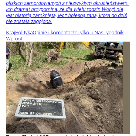
bliskich zamordowanych z niezwykłym okrucieństwem.
Ich dramat przypomina, że dla wielu rodzin Wołyń nie
jest historią zamkniętą, lecz bolesną raną, która do dziś
nie została zagojona.
Kraj
Polityka
Opinie i komentarze
Tylko u Nas
Tygodnik
Wprost