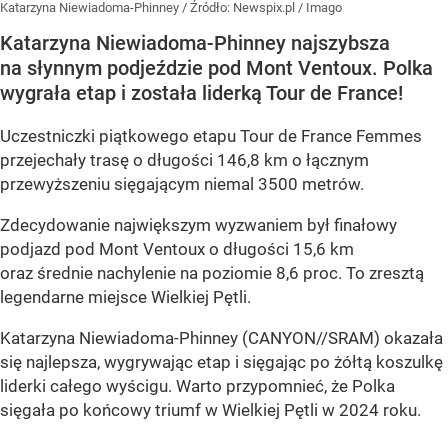
Katarzyna Niewiadoma-Phinney
/ Źródło:
Newspix.pl
/
Imago
Katarzyna Niewiadoma-Phinney najszybsza
na słynnym podjeździe pod Mont Ventoux. Polka
wygrała etap i została liderką Tour de France!
Uczestniczki piątkowego etapu Tour de France Femmes
przejechały trasę o długości 146,8 km o łącznym
przewyższeniu sięgającym niemal 3500 metrów.
Zdecydowanie największym wyzwaniem był finałowy
podjazd pod Mont Ventoux o długości 15,6 km
oraz średnie nachylenie na poziomie 8,6 proc. To zresztą
legendarne miejsce Wielkiej Pętli.
Katarzyna Niewiadoma-Phinney (CANYON//SRAM) okazała
się najlepsza, wygrywając etap i sięgając po żółtą koszulkę
liderki całego wyścigu. Warto przypomnieć, że Polka
sięgała po końcowy triumf w Wielkiej Pętli w 2024 roku.