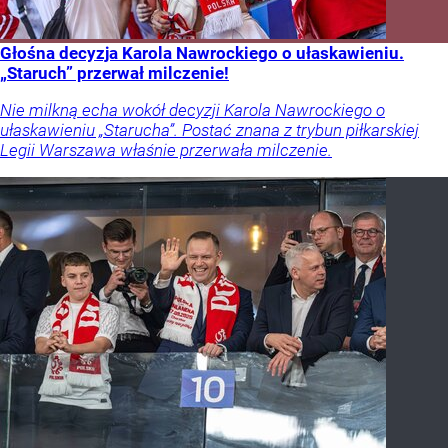
Głośna decyzja Karola Nawrockiego o ułaskawieniu.
„Staruch” przerwał milczenie!
Nie milkną echa wokół decyzji Karola Nawrockiego o
ułaskawieniu „Starucha”. Postać znana z trybun piłkarskiej
Legii Warszawa właśnie przerwała milczenie.