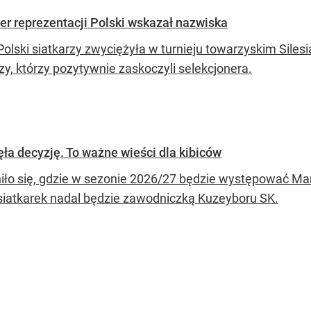
ner reprezentacji Polski wskazał nazwiska
Polski siatkarzy zwyciężyła w turnieju towarzyskim Siles
zy, którzy pozytywnie zaskoczyli selekcjonera.
ęła decyzję. To ważne wieści dla kibiców
iło się, gdzie w sezonie 2026/27 będzie występować Mar
 siatkarek nadal będzie zawodniczką Kuzeyboru SK.