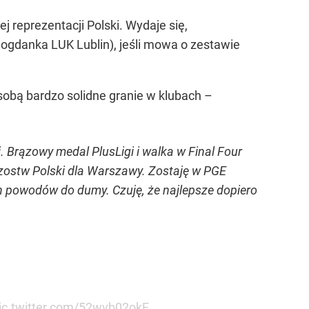
iej reprezentacji Polski. Wydaje się,
ogdanka LUK Lublin), jeśli mowa o zestawie
 sobą bardzo solidne granie w klubach –
. Brązowy medal PlusLigi i walka w Final Four
trzostw Polski dla Warszawy. Zostaję w PGE
 powodów do dumy. Czuję, że najlepsze dopiero
ic.twitter.com/52wvb02okE