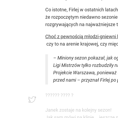
Co istotne, Firlej w ostatnich latac
że rozpoczętym niedawno sezonie 
rozgrywających na najważniejsze tur
Choć z pewnością młodzi-gniewni 
czy to na arenie krajowej, czy mię
– Miniony sezon pokazał, jak og
Ligi Mistrzów tylko rozbudziły
Projekcie Warszawa, ponieważ 
przed nami – przyznał Firlej p
?????? ???? ?
Janek zostaje na kolejny sezon!
Jak sam mówi na klipie... jeszcze