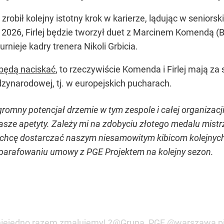
h zrobił kolejny istotny krok w karierze, lądując w seniorsk
2026, Firlej będzie tworzył duet z Marcinem Komendą (B
nieje kadry trenera Nikoli Grbicia.
będą naciskać
, to rzeczywiście Komenda i Firlej mają za
dzynarodowej, tj. w europejskich pucharach.
romny potencjał drzemie w tym zespole i całej organizacji
 nasze apetyty. Zależy mi na zdobyciu złotego medalu mis
chcę dostarczać naszym niesamowitym kibicom kolejnych
o parafowaniu umowy z PGE Projektem na kolejny sezon.
 niejedno razem zmalujemy! ?
@Grupa_PGE
@warszawa
p