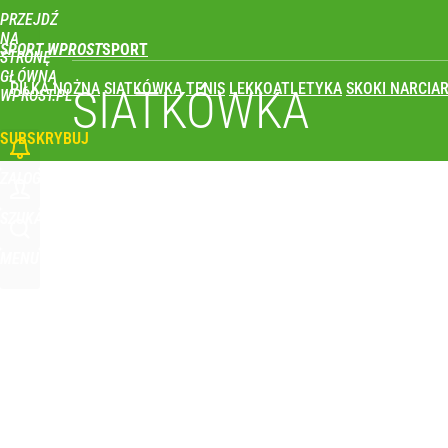
PRZEJDŹ
Udostępnij
0
Skomentuj
NA
SPORT WPROST
STRONĘ
GŁÓWNĄ
PIŁKA NOŻNA
SIATKÓWKA
TENIS
LEKKOATLETYKA
SKOKI NARCIAR
SIATKÓWKA
WPROST.PL
SUBSKRYBUJ
ZALOGUJ
SZUKAJ
MENU