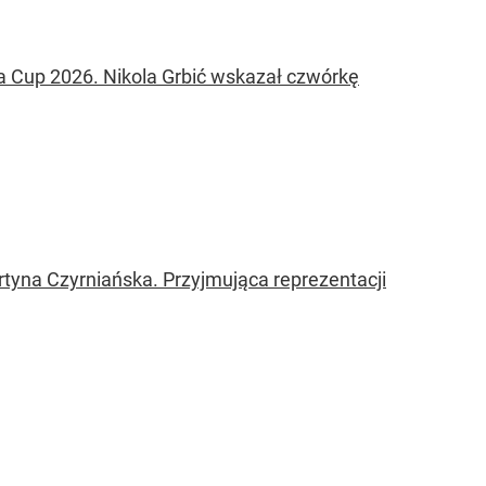
ia Cup 2026. Nikola Grbić wskazał czwórkę
tyna Czyrniańska. Przyjmująca reprezentacji