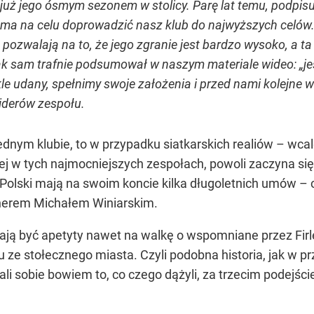
uż jego ósmym sezonem w stolicy. Parę lat temu, podpisuj
 ma na celu doprowadzić nasz klub do najwyższych celów.
zwalają na to, że jego zgranie jest bardzo wysoko, a ta 
Jak sam trafnie podsumował w naszym materiale wideo: „j
le udany, spełnimy swoje założenia i przed nami kolejne 
liderów zespołu.
dnym klubie, to w przypadku siatkarskich realiów – wcal
ej w tych najmocniejszych zespołach, powoli zaczyna s
 Polski mają na swoim koncie kilka długoletnich umów – 
enerem Michałem Winiarskim.
być apetyty nawet na walkę o wspomniane przez Firleja
u ze stołecznego miasta. Czyli podobna historia, jak w p
 sobie bowiem to, co czego dążyli, za trzecim podejście