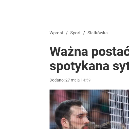
Wprost
/
Sport
/
Siatkówka
Ważna postać 
spotykana sy
Dodano:
27
maja
14:59