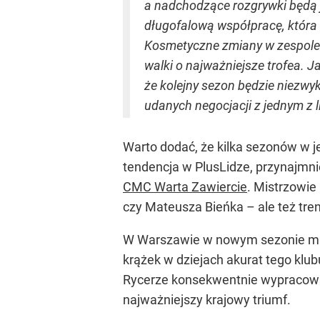
a nadchodzące rozgrywki będą j
długofalową współpracę, która
Kosmetyczne zmiany w zespole po
walki o najważniejsze trofea. 
że kolejny sezon będzie niezwyk
udanych negocjacji z jednym z 
Warto dodać, że kilka sezonów w je
tendencja w PlusLidze, przynajmni
CMC Warta Zawiercie
. Mistrzowie
czy Mateusza Bieńka – ale też tr
W Warszawie w nowym sezonie mają 
krążek w dziejach akurat tego klub
Rycerze konsekwentnie wypracowali
najważniejszy krajowy triumf.