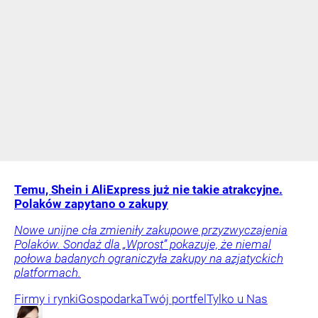
Temu, Shein i AliExpress już nie takie atrakcyjne.
Polaków zapytano o zakupy
Nowe unijne cła zmieniły zakupowe przyzwyczajenia
Polaków. Sondaż dla „Wprost” pokazuje, że niemal
połowa badanych ograniczyła zakupy na azjatyckich
platformach.
Firmy i rynki
Gospodarka
Twój portfel
Tylko u Nas