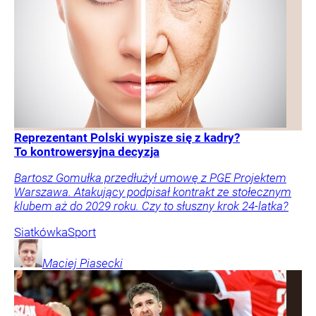
Reprezentant Polski wypisze się z kadry?
To kontrowersyjna decyzja
Bartosz Gomułka przedłużył umowę z PGE Projektem
Warszawa. Atakujący podpisał kontrakt ze stołecznym
klubem aż do 2029 roku. Czy to słuszny krok 24-latka?
Siatkówka
Sport
Maciej
Piasecki