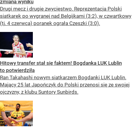
zmiana wyniku
Drugi mecz i drugie zwycięstwo. Reprezentacja Polski
siatkarek po wygranej nad Belgijkami (3:2), w czwartkowy
(tj. 4 czerwca) poranek ograła Czeszki (3:0).
Hitowy transfer stał się faktem! Bogdanka LUK Lublin
to potwierdziła
Ran Takahashi nowym siatkarzem Bogdanki LUK Lublin.
Mający 25 lat Japończyk do Polski przenosi się ze swojej
ojczyzny, z klubu Suntory Sunbirds.