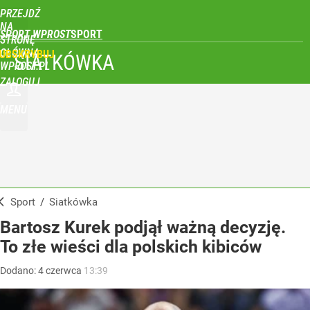
PRZEJDŹ
NA
SPORT WPROST
STRONĘ
GŁÓWNĄ
UBSKRYBUJ
SIATKÓWKA
WPROST.PL
ZALOGUJ
MENU
Sport
/
Siatkówka
Bartosz Kurek podjął ważną decyzję.
To złe wieści dla polskich kibiców
Dodano:
4
czerwca
13:39