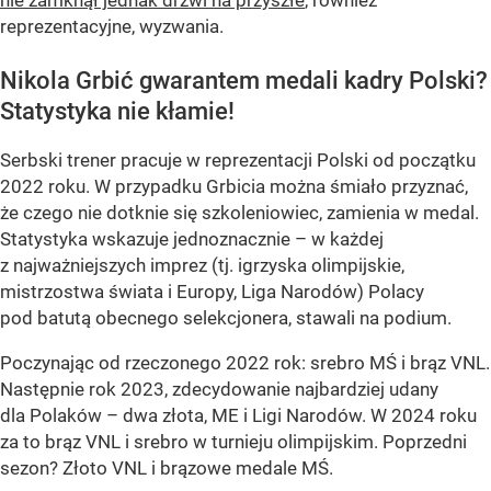
nie zamknął jednak drzwi na przyszłe
, również
reprezentacyjne, wyzwania.
Nikola Grbić gwarantem medali kadry Polski?
Statystyka nie kłamie!
Serbski trener pracuje w reprezentacji Polski od początku
2022 roku. W przypadku Grbicia można śmiało przyznać,
że czego nie dotknie się szkoleniowiec, zamienia w medal.
Statystyka wskazuje jednoznacznie – w każdej
z najważniejszych imprez (tj. igrzyska olimpijskie,
mistrzostwa świata i Europy, Liga Narodów) Polacy
pod batutą obecnego selekcjonera, stawali na podium.
Poczynając od rzeczonego 2022 rok: srebro MŚ i brąz VNL.
Następnie rok 2023, zdecydowanie najbardziej udany
dla Polaków – dwa złota, ME i Ligi Narodów. W 2024 roku
za to brąz VNL i srebro w turnieju olimpijskim. Poprzedni
sezon? Złoto VNL i brązowe medale MŚ.