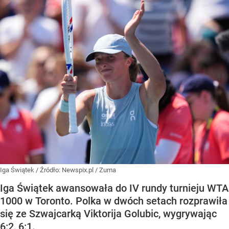
Iga Świątek
/ Źródło:
Newspix.pl
/
Zuma
Iga Świątek awansowała do IV rundy turnieju WTA
1000 w Toronto. Polka w dwóch setach rozprawiła
się ze Szwajcarką Viktorija Golubic, wygrywając
6:2, 6:1.