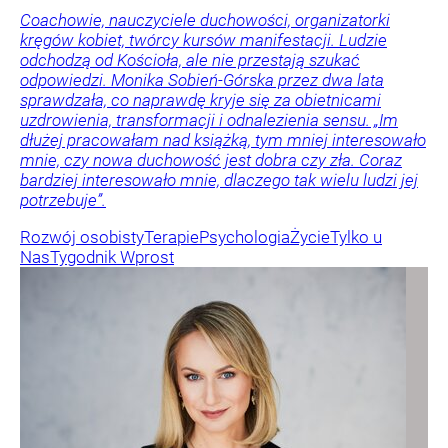
Coachowie, nauczyciele duchowości, organizatorki
kręgów kobiet, twórcy kursów manifestacji. Ludzie
odchodzą od Kościoła, ale nie przestają szukać
odpowiedzi. Monika Sobień-Górska przez dwa lata
sprawdzała, co naprawdę kryje się za obietnicami
uzdrowienia, transformacji i odnalezienia sensu. „Im
dłużej pracowałam nad książką, tym mniej interesowało
mnie, czy nowa duchowość jest dobra czy zła. Coraz
bardziej interesowało mnie, dlaczego tak wielu ludzi jej
potrzebuje”.
Rozwój osobisty
Terapie
Psychologia
Życie
Tylko u
Nas
Tygodnik Wprost