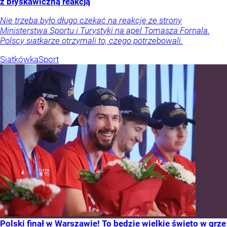
z błyskawiczną reakcją
Nie trzeba było długo czekać na reakcję ze strony
Ministerstwa Sportu i Turystyki na apel Tomasza Fornala.
Polscy siatkarze otrzymali to, czego potrzebowali.
Siatkówka
Sport
Polski finał w Warszawie! To będzie wielkie święto w grze