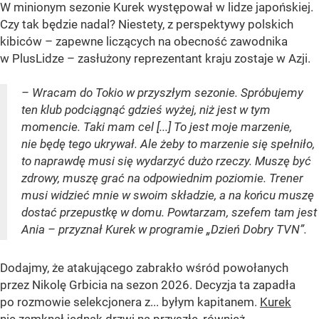
W minionym sezonie Kurek występował w lidze japońskiej.
Czy tak będzie nadal? Niestety, z perspektywy polskich
kibiców – zapewne liczących na obecność zawodnika
w PlusLidze – zasłużony reprezentant kraju zostaje w Azji.
– Wracam do Tokio w przyszłym sezonie. Spróbujemy
ten klub podciągnąć gdzieś wyżej, niż jest w tym
momencie. Taki mam cel [...] To jest moje marzenie,
nie będę tego ukrywał. Ale żeby to marzenie się spełniło,
to naprawdę musi się wydarzyć dużo rzeczy. Muszę być
zdrowy, muszę grać na odpowiednim poziomie. Trener
musi widzieć mnie w swoim składzie, a na końcu muszę
dostać przepustkę w domu. Powtarzam, szefem tam jest
Ania – przyznał Kurek w programie „Dzień Dobry TVN”.
Dodajmy, że atakującego zabrakło wśród powołanych
przez Nikolę Grbicia na sezon 2026. Decyzja ta zapadła
po rozmowie selekcjonera z... byłym kapitanem.
Kurek