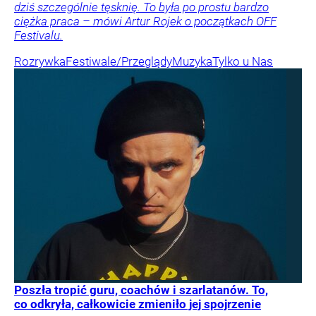
dziś szczególnie tęsknię. To była po prostu bardzo
ciężka praca – mówi Artur Rojek o początkach OFF
Festivalu.
Rozrywka
Festiwale/Przeglądy
Muzyka
Tylko u Nas
Poszła tropić guru, coachów i szarlatanów. To,
co odkryła, całkowicie zmieniło jej spojrzenie