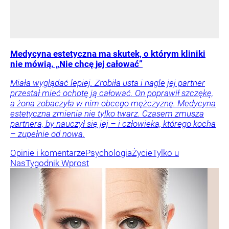
Medycyna estetyczna ma skutek, o którym kliniki
nie mówią. „Nie chcę jej całować”
Miała wyglądać lepiej. Zrobiła usta i nagle jej partner
przestał mieć ochotę ją całować. On poprawił szczękę,
a żona zobaczyła w nim obcego mężczyznę. Medycyna
estetyczna zmienia nie tylko twarz. Czasem zmusza
partnera, by nauczył się jej – i człowieka, którego kocha
– zupełnie od nowa.
Opinie i komentarze
Psychologia
Życie
Tylko u
Nas
Tygodnik Wprost