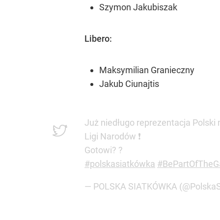
Szymon Jakubiszak
Libero:
Maksymilian Granieczny
Jakub Ciunajtis
Już niedługo reprezentacja Polsk
Ligi Narodów ❗️
Gotowi? ?
#polskasiatkówka
#BePartOfThe
— POLSKA SIATKÓWKA (@PolskaS