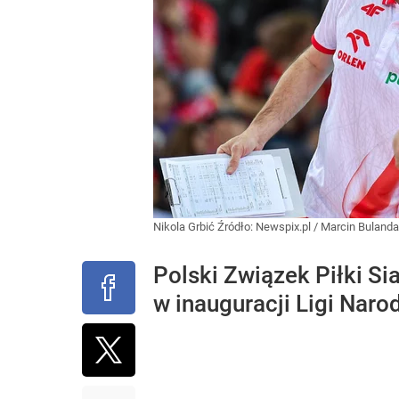
Nikola Grbić
Źródło:
Newspix.pl
/
Marcin Bulanda
Polski Związek Piłki Si
w inauguracji Ligi Naro