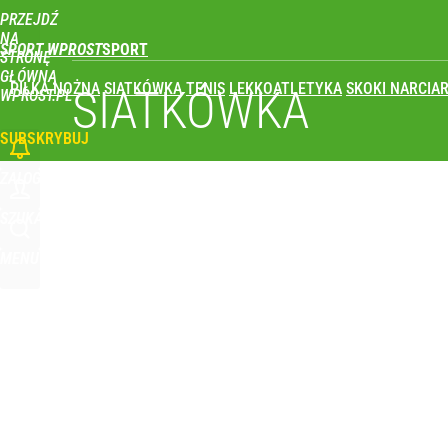
PRZEJDŹ
Udostępnij
0
Skomentuj
NA
SPORT WPROST
STRONĘ
GŁÓWNĄ
PIŁKA NOŻNA
SIATKÓWKA
TENIS
LEKKOATLETYKA
SKOKI NARCIAR
SIATKÓWKA
WPROST.PL
SUBSKRYBUJ
ZALOGUJ
SZUKAJ
MENU