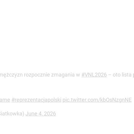
i mężczyzn rozpocznie zmagania w
#VNL2026
– oto lista
Game
#reprezentacjapolski
pic.twitter.com/kbOsNzgnNE
iatkowka)
June 4, 2026