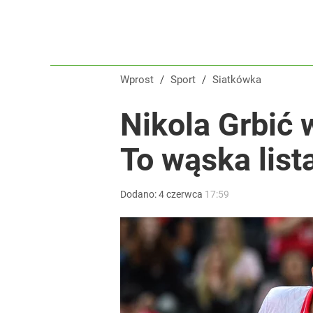
Wprost
/
Sport
/
Siatkówka
Nikola Grbić 
To wąska list
Dodano:
4
czerwca
17:59