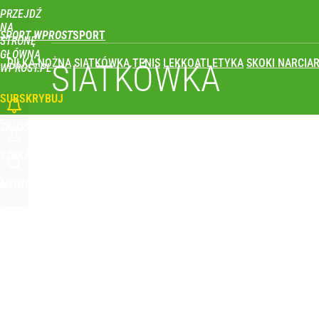
PRZEJDŹ
Udostępnij
0
Skomentuj
NA
SPORT WPROST
STRONĘ
GŁÓWNĄ
PIŁKA NOŻNA
SIATKÓWKA
TENIS
LEKKOATLETYKA
SKOKI NARCIAR
SIATKÓWKA
WPROST.PL
SUBSKRYBUJ
ZALOGUJ
SZUKAJ
MENU