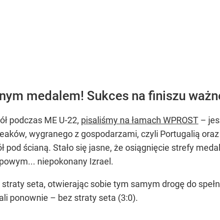
ejnym medalem! Sukces na finiszu waż
pół podczas ME U-22,
pisaliśmy na łamach WPROST
– jes
eaków, wygranego z gospodarzami, czyli Portugalią oraz
ł pod ścianą. Stało się jasne, że osiągnięcie strefy meda
upowym... niepokonany Izrael.
ez straty seta, otwierając sobie tym samym drogę do speł
ali ponownie – bez straty seta (3:0).