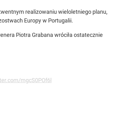
kwentnym realizowaniu wieloletniego planu,
rzostwach Europy w Portugalii.
renera Piotra Grabana wróciła ostatecznie
itter.com/mgcS0POf6l