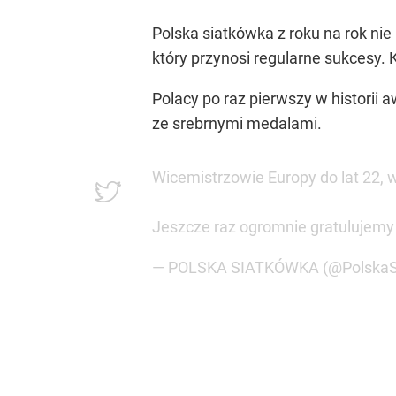
Polska siatkówka z roku na rok ni
który przynosi regularne sukcesy. 
Polacy po raz pierwszy w historii 
ze srebrnymi medalami.
Wicemistrzowie Europy do lat 22, w
Jeszcze raz ogromnie gratulujemy
— POLSKA SIATKÓWKA (@PolskaS