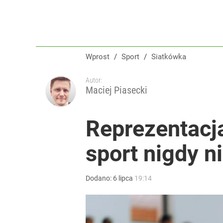
Wprost
/
Sport
/
Siatkówka
Autor:
Maciej Piasecki
Reprezentacja
sport nigdy n
Dodano:
6
lipca
19:14