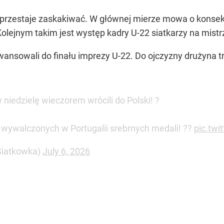
e przestaje zaskakiwać. W głównej mierze mowa o konse
Kolejnym takim jest występ kadry U-22 siatkarzy na mist
awansowali do finału imprezy U-22. Do ojczyzny drużyna t
 niedzielę wieczorem wrócili do Polski! ?
 wywalczonych w Portugalii srebrnych medali! ??
pic.tw
iatkowka)
July 6, 2026