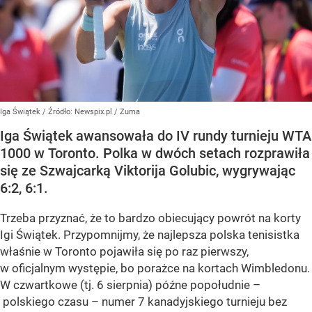
Iga Świątek
/ Źródło:
Newspix.pl
/
Zuma
Iga Świątek awansowała do IV rundy turnieju WTA
1000 w Toronto. Polka w dwóch setach rozprawiła
się ze Szwajcarką Viktorija Golubic, wygrywając
6:2, 6:1.
Trzeba przyznać, że to bardzo obiecujący powrót na korty
Igi Świątek. Przypomnijmy, że najlepsza polska tenisistka
właśnie w Toronto pojawiła się po raz pierwszy,
w oficjalnym występie, bo porażce na kortach Wimbledonu.
W czwartkowe (tj. 6 sierpnia) późne popołudnie –
polskiego czasu – numer 7 kanadyjskiego turnieju bez