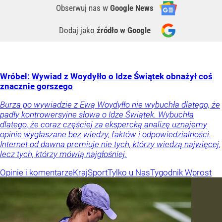
Obserwuj nas
w
Google News
Dodaj jako
źródło w Google
Wróbel: Wywiad z Woydyłło o Idze Świątek obnażył coś
znacznie gorszego
Burza po wywiadzie z Ewą Woydyłło nie wybuchła dlatego, że
padły kontrowersyjne słowa o Idze Świątek. Wybuchła
dlatego, że coraz częściej za ekspercką analizę uznajemy
opinie wygłaszane bez wiedzy, faktów i odpowiedzialności.
Internet od dawna premiuje nie tych, którzy wiedzą najwięcej,
lecz tych, którzy mówią najgłośniej.
Opinie i komentarze
Kraj
Sport
Tylko u Nas
Tygodnik Wprost