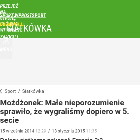
PRZEJDŹ
NA
SPORT WPROST
STRONĘ
GŁÓWNĄ
UBSKRYBUJ
SIATKÓWKA
WPROST.PL
ZALOGUJ
MENU
Sport
/
Siatkówka
Możdżonek: Małe nieporozumienie
sprawiło, że wygraliśmy dopiero w 5.
secie
15
września
2014
12:29
/
13
stycznia
2015
11:35