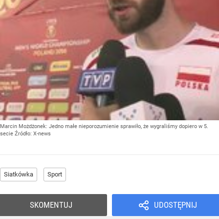
Marcin Możdżonek: Jedno małe nieporozumienie sprawiło, że wygraliśmy dopiero w 5.
secie
Źródło:
X-news
Siatkówka
Sport
SKOMENTUJ
UDOSTĘPNIJ