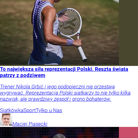
To największa siła reprezentacji Polski. Reszta świata
patrzy z podziwem
Trener Nikola Grbić i jego podopieczni nie przestają
wygrywać. Reprezentacja Polski siatkarzy to nie tylko kilka
nazwisk, ale prawdziwy zespół i grono bohaterów.
Siatkówka
Sport
Tylko u Nas
Maciej
Piasecki