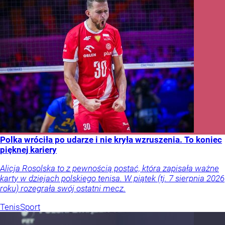
Polka wróciła po udarze i nie kryła wzruszenia. To koniec
pięknej kariery
Alicja Rosolska to z pewnością postać, która zapisała ważne
karty w dziejach polskiego tenisa. W piątek (tj. 7 sierpnia 2026
roku) rozegrała swój ostatni mecz.
Tenis
Sport