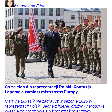
Magdalena
Frindt
Co za cios dla reprezentacji Polski! Kontuzja
i operacja zamiast mistrzostw Europy
Martyna Łukasik nie zagra już w sezonie 2026 w
reprezentacji Polski. Jedna z liderek drużyny narodowej
właśnie poinformowała o kontuzji i koniecznym