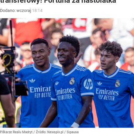
transferowy! Fortuna za nastolatka
Dodano:
wczoraj
18:14
Piłkarze Realu Madryt
/ Źródło:
Newspix.pl
/
Sipausa