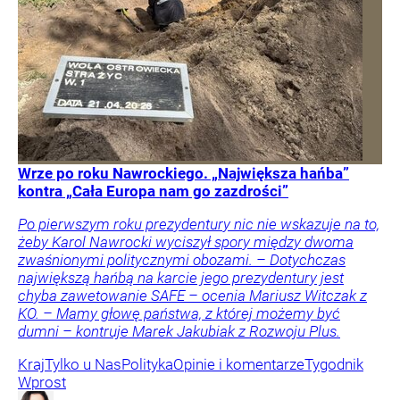
Wrze po roku Nawrockiego. „Największa hańba”
kontra „Cała Europa nam go zazdrości”
Po pierwszym roku prezydentury nic nie wskazuje na to,
żeby Karol Nawrocki wyciszył spory między dwoma
zwaśnionymi politycznymi obozami. – Dotychczas
największą hańbą na karcie jego prezydentury jest
chyba zawetowanie SAFE – ocenia Mariusz Witczak z
KO. – Mamy głowę państwa, z której możemy być
dumni – kontruje Marek Jakubiak z Rozwoju Plus.
Kraj
Tylko u Nas
Polityka
Opinie i komentarze
Tygodnik
Wprost