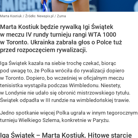
Marta Kostiuk
/ Źródło:
Newspix.pl
/
Zuma
Marta Kostiuk będzie rywalką Igi Świątek
w meczu IV rundy turnieju rangi WTA 1000
w Toronto. Ukrainka zabrała głos o Polce tuż
przed rozpoczęciem rywalizacji.
Iga Świątek kazała na siebie trochę czekać, biorąc
pod uwagę to, że Polka wróciła do rywalizacji dopiero
w Toronto. Dopiero, bo wcześniej w oficjalnym meczu
tenisistka wystąpiła podczas Wimbledonu. Niestety,
w Londynie nie udało się obronić mistrzowskiego tytułu.
Świątek odpadła w III rundzie na wimbledońskiej trawie.
Jedno spotkanie więcej Polka ugrała w innym tegorocznym
turnieju Wielkiego Szlema, konkretnie w Paryżu.
Iga Świątek – Marta Kostiuk. Hitowe starcie