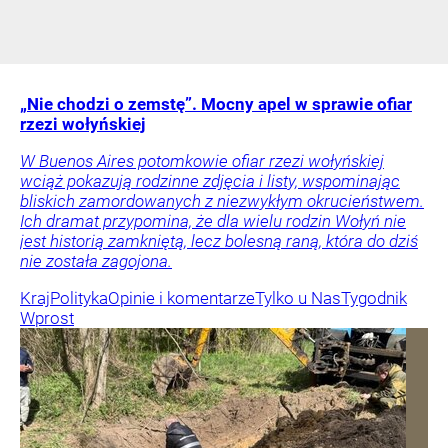
„Nie chodzi o zemstę”. Mocny apel w sprawie ofiar
rzezi wołyńskiej
W Buenos Aires potomkowie ofiar rzezi wołyńskiej
wciąż pokazują rodzinne zdjęcia i listy, wspominając
bliskich zamordowanych z niezwykłym okrucieństwem.
Ich dramat przypomina, że dla wielu rodzin Wołyń nie
jest historią zamkniętą, lecz bolesną raną, która do dziś
nie została zagojona.
Kraj
Polityka
Opinie i komentarze
Tylko u Nas
Tygodnik
Wprost