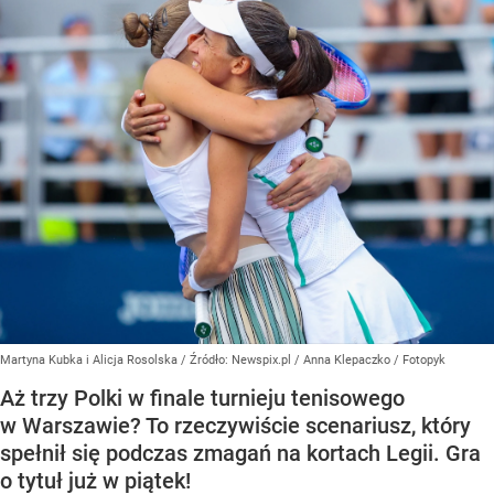
Martyna Kubka i Alicja Rosolska
/ Źródło:
Newspix.pl
/
Anna Klepaczko / Fotopyk
Aż trzy Polki w finale turnieju tenisowego
w Warszawie? To rzeczywiście scenariusz, który
spełnił się podczas zmagań na kortach Legii. Gra
o tytuł już w piątek!