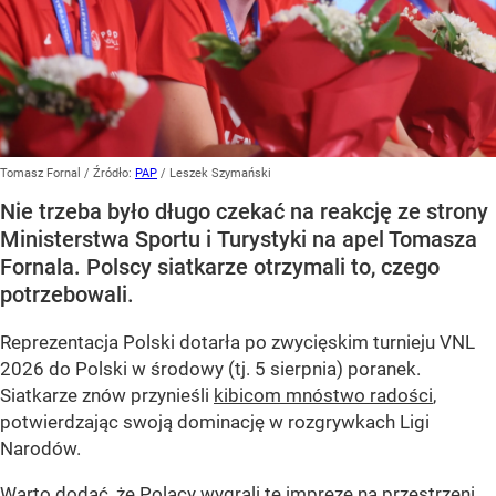
Tomasz Fornal
/ Źródło:
PAP
/
Leszek Szymański
Nie trzeba było długo czekać na reakcję ze strony
Ministerstwa Sportu i Turystyki na apel Tomasza
Fornala. Polscy siatkarze otrzymali to, czego
potrzebowali.
Reprezentacja Polski dotarła po zwycięskim turnieju VNL
2026 do Polski w środowy (tj. 5 sierpnia) poranek.
Siatkarze znów przynieśli
kibicom mnóstwo radości
,
potwierdzając swoją dominację w rozgrywkach Ligi
Narodów.
Warto dodać, że Polacy wygrali tę imprezę na przestrzeni