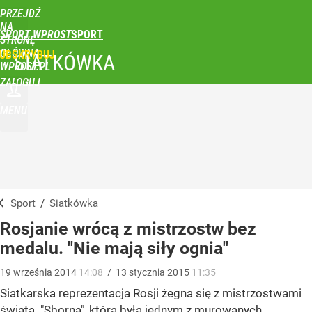
PRZEJDŹ
NA
SPORT WPROST
STRONĘ
GŁÓWNĄ
UBSKRYBUJ
SIATKÓWKA
WPROST.PL
ZALOGUJ
MENU
Sport
/
Siatkówka
Rosjanie wrócą z mistrzostw bez
medalu. "Nie mają siły ognia"
19
września
2014
14:08
/
13
stycznia
2015
11:35
Siatkarska reprezentacja Rosji żegna się z mistrzostwami
świata. "Sborna", która była jednym z murowanych