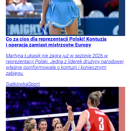
Co za cios dla reprezentacji Polski! Kontuzja
i operacja zamiast mistrzostw Europy
Martyna Łukasik nie zagra już w sezonie 2026 w
reprezentacji Polski. Jedna z liderek drużyny narodowej
właśnie poinformowała o kontuzji i koniecznym
zabiegu.
Siatkówka
Sport