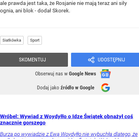
ale prawda jest taka, że Rosjanie nie mają teraz ani siły
ognia, ani blok - dodał Skorek.
Siatkówka
Sport
SKOMENTUJ
UDOSTĘPNIJ
Obserwuj nas
w
Google News
Dodaj jako
źródło w Google
Wróbel: Wywiad z Woydyłło o Idze Świątek obnażył coś
znacznie gorszego
Burza po wywiadzie z Ewą Woydyłło nie wybuchła dlatego, że