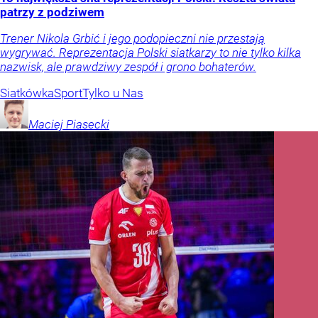
patrzy z podziwem
Trener Nikola Grbić i jego podopieczni nie przestają
wygrywać. Reprezentacja Polski siatkarzy to nie tylko kilka
nazwisk, ale prawdziwy zespół i grono bohaterów.
Siatkówka
Sport
Tylko u Nas
Maciej
Piasecki