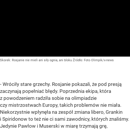
Skorek: Rosjanie nie mieli ani siły ognia, ani bloku
Źródło:
Foto Olimpik/x-news
- Wróciły stare grzechy. Rosjanie pokazali, że pod presją
zaczynają popełniać błędy. Poprzednia ekipa, która
z powodzeniem radziła sobie na olimpiadzie
czy mistrzostwach Europy, takich problemów nie miała.
Niekorzystnie wpłynęła na zespół zmiana libero, Grankin
i Spiridonow to też nie ci sami zawodnicy, których znaliśmy.
Jedynie Pawłow i Muserski w miarę trzymają grę,