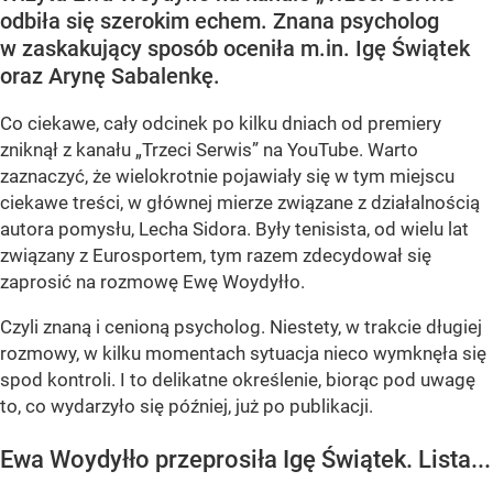
odbiła się szerokim echem. Znana psycholog
w zaskakujący sposób oceniła m.in. Igę Świątek
oraz Arynę Sabalenkę.
Co ciekawe, cały odcinek po kilku dniach od premiery
zniknął z kanału „Trzeci Serwis” na YouTube. Warto
zaznaczyć, że wielokrotnie pojawiały się w tym miejscu
ciekawe treści, w głównej mierze związane z działalnością
autora pomysłu, Lecha Sidora. Były tenisista, od wielu lat
związany z Eurosportem, tym razem zdecydował się
zaprosić na rozmowę Ewę Woydyłło.
Czyli znaną i cenioną psycholog. Niestety, w trakcie długiej
rozmowy, w kilku momentach sytuacja nieco wymknęła się
spod kontroli. I to delikatne określenie, biorąc pod uwagę
to, co wydarzyło się później, już po publikacji.
Ewa Woydyłło przeprosiła Igę Świątek. Lista...