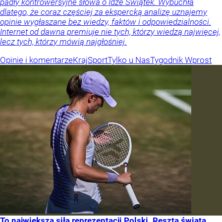
padły kontrowersyjne słowa o Idze Świątek. Wybuchła
dlatego, że coraz częściej za ekspercką analizę uznajemy
opinie wygłaszane bez wiedzy, faktów i odpowiedzialności.
Internet od dawna premiuje nie tych, którzy wiedzą najwięcej,
lecz tych, którzy mówią najgłośniej.
Opinie i komentarze
Kraj
Sport
Tylko u Nas
Tygodnik Wprost
To największa siła reprezentacji Polski. Reszta świata