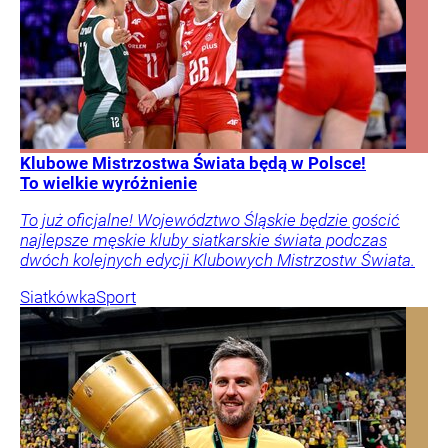
Klubowe Mistrzostwa Świata będą w Polsce!
To wielkie wyróżnienie
To już oficjalne! Województwo Śląskie będzie gościć
najlepsze męskie kluby siatkarskie świata podczas
dwóch kolejnych edycji Klubowych Mistrzostw Świata.
Siatkówka
Sport