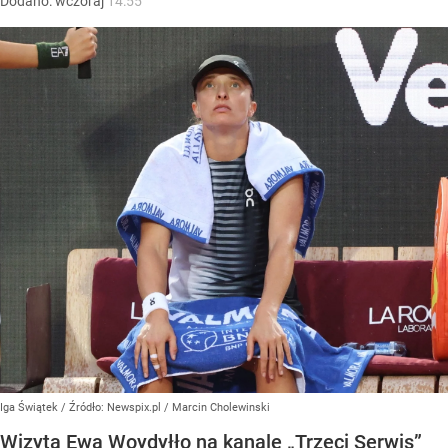
Dodano:
wczoraj
14:55
Iga Świątek
/ Źródło:
Newspix.pl
/
Marcin Cholewinski
Wizyta Ewa Woydyłło na kanale „Trzeci Serwis”