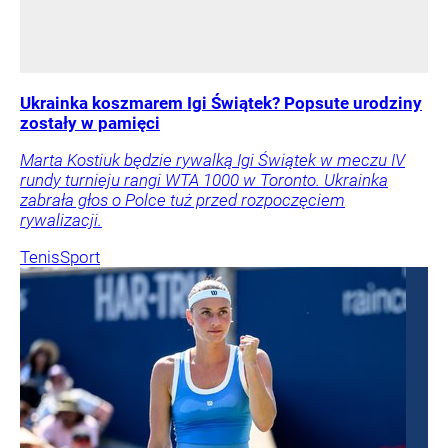
Ukrainka koszmarem Igi Świątek? Popsute urodziny
zostały w pamięci
Marta Kostiuk będzie rywalką Igi Świątek w meczu IV
rundy turnieju rangi WTA 1000 w Toronto. Ukrainka
zabrała głos o Polce tuż przed rozpoczęciem
rywalizacji.
Tenis
Sport