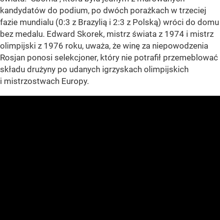
kandydatów do podium, po dwóch porażkach w trzeciej
fazie mundialu (0:3 z Brazylią i 2:3 z Polską) wróci do domu
bez medalu. Edward Skorek, mistrz świata z 1974 i mistrz
olimpijski z 1976 roku, uważa, że winę za niepowodzenia
Rosjan ponosi selekcjoner, który nie potrafił przemeblować
składu drużyny po udanych igrzyskach olimpijskich
i mistrzostwach Europy.