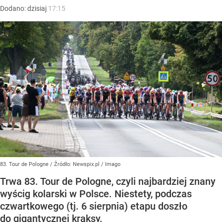
Dodano:
dzisiaj
17:15
83. Tour de Pologne
/ Źródło:
Newspix.pl
/
Imago
Trwa 83. Tour de Pologne, czyli najbardziej znany
wyścig kolarski w Polsce. Niestety, podczas
czwartkowego (tj. 6 sierpnia) etapu doszło
do gigantycznej kraksy.