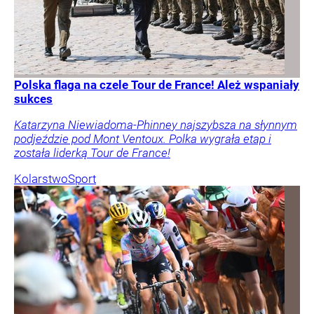
Polska flaga na czele Tour de France! Ależ wspaniały
sukces
Katarzyna Niewiadoma-Phinney najszybsza na słynnym
podjeździe pod Mont Ventoux. Polka wygrała etap i
została liderką Tour de France!
Kolarstwo
Sport