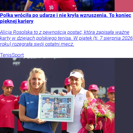
Polka wróciła po udarze i nie kryła wzruszenia. To koniec
pięknej kariery
Alicja Rosolska to z pewnością postać, która zapisała ważne
karty w dziejach polskiego tenisa. W piątek (tj. 7 sierpnia 2026
roku) rozegrała swój ostatni mecz.
Tenis
Sport