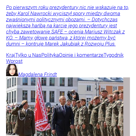
Po pierwszym roku prezydentury nic nie wskazuje na to,
żeby Karol Nawrocki wyciszył spory między dwoma
zwaśnionymi politycznymi obozami. – Dotychczas
największą hańbą na karcie jego prezydentury jest
chyba zawetowanie SAFE – ocenia Mariusz Witczak z
KO. – Mamy głowę państwa, z której możemy być
dumni – kontruje Marek Jakubiak z Rozwoju Plus.
Kraj
Tylko u Nas
Polityka
Opinie i komentarze
Tygodnik
Wprost
Magdalena
Frindt