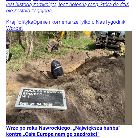
jest historią zamkniętą, lecz bolesną raną, która do dziś
nie została zagojona.
Kraj
Polityka
Opinie i komentarze
Tylko u Nas
Tygodnik
Wprost
Wrze po roku Nawrockiego. „Największa hańba”
kontra „Cała Europa nam go zazdrości”