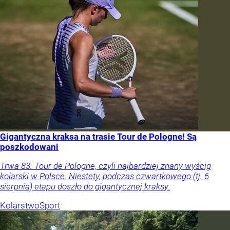
Gigantyczna kraksa na trasie Tour de Pologne! Są
poszkodowani
Trwa 83. Tour de Pologne, czyli najbardziej znany wyścig
kolarski w Polsce. Niestety, podczas czwartkowego (tj. 6
sierpnia) etapu doszło do gigantycznej kraksy.
Kolarstwo
Sport