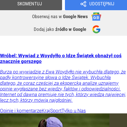
SKOMENTUJ
UDOSTĘPNIJ
Obserwuj nas
w
Google News
Dodaj jako
źródło w Google
Wróbel: Wywiad z Woydyłło o Idze Świątek obnażył coś
znacznie gorszego
Burza po wywiadzie z Ewą Woydyłło nie wybuchła dlatego, że
padły kontrowersyjne słowa o Idze Świątek. Wybuchła
dlatego, że coraz częściej za ekspercką analizę uznajemy
opinie wygłaszane bez wiedzy, faktów i odpowiedzialności.
Internet od dawna premiuje nie tych, którzy wiedzą najwięcej,
lecz tych, którzy mówią najgłośniej.
Opinie i komentarze
Kraj
Sport
Tylko u Nas