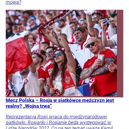
mowa?
Mecz Polska – Rosja w siatkówce mężczyzn jest
realny? „Wojna trwa”
Reprezentacja Rosji wraca do międzynarodowej
siatkówki. Rosjanki i Rosjanie będą występować w
Lidze Narodów 2027. Co na ten temat uważa Kamil