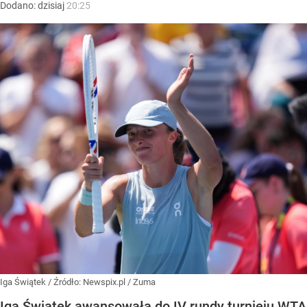
Dodano:
dzisiaj
20:25
Iga Świątek
/ Źródło:
Newspix.pl
/
Zuma
Iga Świątek awansowała do IV rundy turnieju WTA