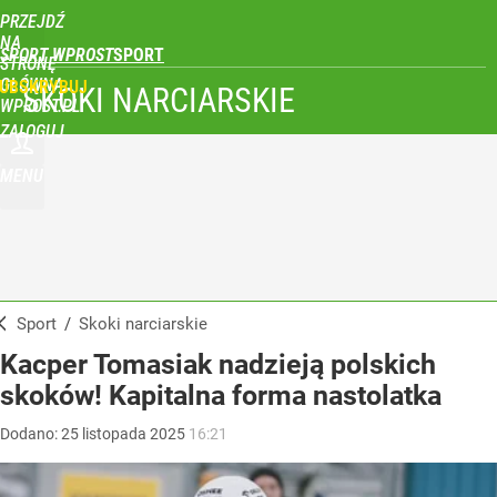
PRZEJDŹ
NA
SPORT WPROST
STRONĘ
GŁÓWNĄ
UBSKRYBUJ
SKOKI NARCIARSKIE
WPROST.PL
ZALOGUJ
MENU
Sport
/
Skoki narciarskie
Kacper Tomasiak nadzieją polskich
skoków! Kapitalna forma nastolatka
Dodano:
25
listopada
2025
16:21