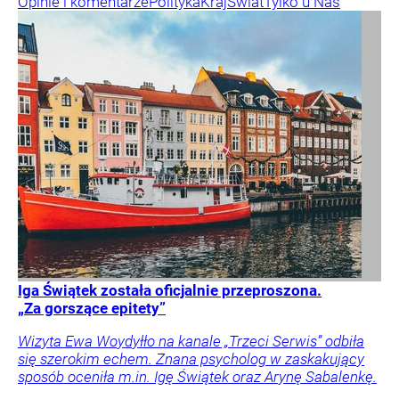
Opinie i komentarze
Polityka
Kraj
Świat
Tylko u Nas
Iga Świątek została oficjalnie przeproszona.
„Za gorszące epitety”
Wizyta Ewa Woydyłło na kanale „Trzeci Serwis” odbiła
się szerokim echem. Znana psycholog w zaskakujący
sposób oceniła m.in. Igę Świątek oraz Arynę Sabalenkę.