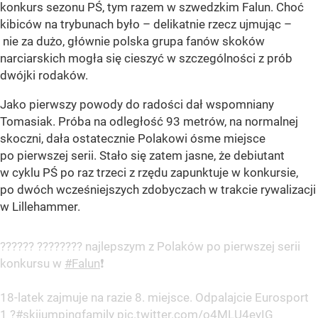
konkurs sezonu PŚ, tym razem w szwedzkim Falun. Choć
kibiców na trybunach było – delikatnie rzecz ujmując –
nie za dużo, głównie polska grupa fanów skoków
narciarskich mogła się cieszyć w szczególności z prób
dwójki rodaków.
Jako pierwszy powody do radości dał wspomniany
Tomasiak. Próba na odległość 93 metrów, na normalnej
skoczni, dała ostatecznie Polakowi ósme miejsce
po pierwszej serii. Stało się zatem jasne, że debiutant
w cyklu PŚ po raz trzeci z rzędu zapunktuje w konkursie,
po dwóch wcześniejszych zdobyczach w trakcie rywalizacji
w Lillehammer.
?????? ???????? najlepszym z Polaków po pierwszej serii
konkursu w
#Falun
❗
18-latek zajmuje na razie 8. miejsce. Odpalajcie Eurosport
1 ?
#skijumpingfamily
pic.twitter.com/o4MLU4eyIG