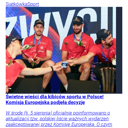
Siatkówka
Sport
Świetne wieści dla kibiców sportu w Polsce!
Komisja Europejska podjęła decyzję
W środę (tj. 5 sierpnia) oficjalnie poinformowano o
aktualizacji tzw. polskiej liście ważnych wydarzeń,
zaakceptowanej przez Komisję Europejską. O czym