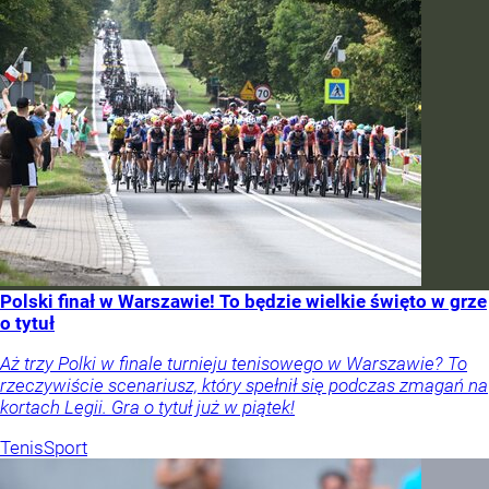
Polski finał w Warszawie! To będzie wielkie święto w grze
o tytuł
Aż trzy Polki w finale turnieju tenisowego w Warszawie? To
rzeczywiście scenariusz, który spełnił się podczas zmagań na
kortach Legii. Gra o tytuł już w piątek!
Tenis
Sport