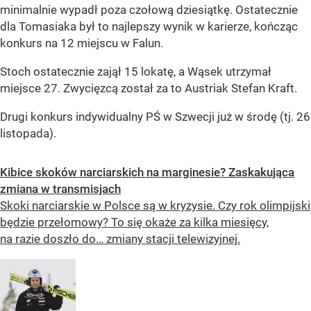
minimalnie wypadł poza czołową dziesiątkę. Ostatecznie
dla Tomasiaka był to najlepszy wynik w karierze, kończąc
konkurs na 12 miejscu w Falun.
Stoch ostatecznie zajął 15 lokatę, a Wąsek utrzymał
miejsce 27. Zwycięzcą został za to Austriak Stefan Kraft.
Drugi konkurs indywidualny PŚ w Szwecji już w środę (tj. 26
listopada).
Kibice skoków narciarskich na marginesie? Zaskakująca
zmiana w transmisjach
Skoki narciarskie w Polsce są w kryzysie. Czy rok olimpijski
będzie przełomowy? To się okaże za kilka miesięcy,
na razie doszło do… zmiany stacji telewizyjnej.