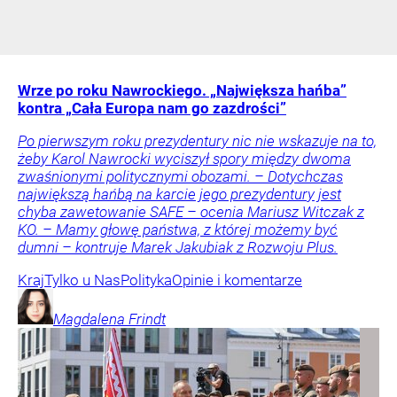
Wrze po roku Nawrockiego. „Największa hańba”
kontra „Cała Europa nam go zazdrości”
Po pierwszym roku prezydentury nic nie wskazuje na to,
żeby Karol Nawrocki wyciszył spory między dwoma
zwaśnionymi politycznymi obozami. – Dotychczas
największą hańbą na karcie jego prezydentury jest
chyba zawetowanie SAFE – ocenia Mariusz Witczak z
KO. – Mamy głowę państwa, z której możemy być
dumni – kontruje Marek Jakubiak z Rozwoju Plus.
Kraj
Tylko u Nas
Polityka
Opinie i komentarze
Magdalena
Frindt