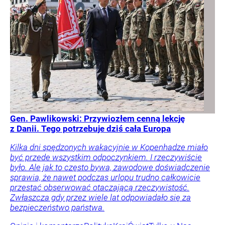
Gen. Pawlikowski: Przywiozłem cenną lekcję
z Danii. Tego potrzebuje dziś cała Europa
Kilka dni spędzonych wakacyjnie w Kopenhadze miało
być przede wszystkim odpoczynkiem. I rzeczywiście
było. Ale jak to często bywa, zawodowe doświadczenie
sprawia, że nawet podczas urlopu trudno całkowicie
przestać obserwować otaczającą rzeczywistość.
Zwłaszcza gdy przez wiele lat odpowiadało się za
bezpieczeństwo państwa.