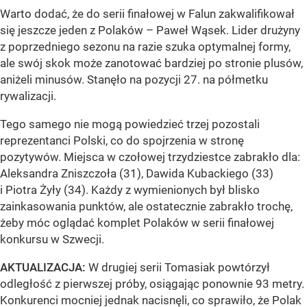
Warto dodać, że do serii finałowej w Falun zakwalifikował
się jeszcze jeden z Polaków – Paweł Wąsek. Lider drużyny
z poprzedniego sezonu na razie szuka optymalnej formy,
ale swój skok może zanotować bardziej po stronie plusów,
aniżeli minusów. Stanęło na pozycji 27. na półmetku
rywalizacji.
Tego samego nie mogą powiedzieć trzej pozostali
reprezentanci Polski, co do spojrzenia w stronę
pozytywów. Miejsca w czołowej trzydziestce zabrakło dla:
Aleksandra Zniszczoła (31), Dawida Kubackiego (33)
i Piotra Żyły (34). Każdy z wymienionych był blisko
zainkasowania punktów, ale ostatecznie zabrakło trochę,
żeby móc oglądać komplet Polaków w serii finałowej
konkursu w Szwecji.
AKTUALIZACJA:
W drugiej serii Tomasiak powtórzył
odległość z pierwszej próby, osiągając ponownie 93 metry.
Konkurenci mocniej jednak nacisnęli, co sprawiło, że Polak