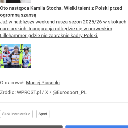
Oto następca Kamila Stocha. Wielki talent z Polski przed
ogromną szansą
Już w najbliższy weekend rusza sezon 2025/26 w skokach
narciarskich. Inauguracja odbędzie się w norweskim
Lillehammer, gdzie nie zabraknie kadry Polski.
Opracował:
Maciej Piasecki
Źródło:
WPROST.pl
/
X / @Eurosport_PL
Skoki narciarskie
Sport