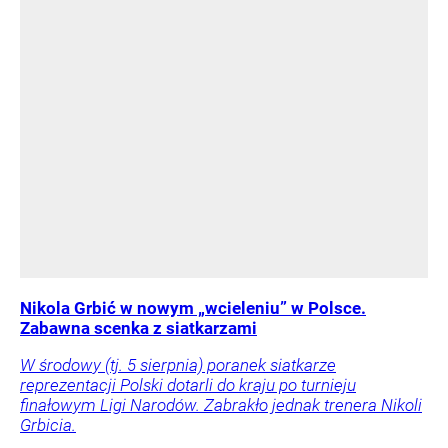
Nikola Grbić w nowym „wcieleniu” w Polsce.
Zabawna scenka z siatkarzami
W środowy (tj. 5 sierpnia) poranek siatkarze
reprezentacji Polski dotarli do kraju po turnieju
finałowym Ligi Narodów. Zabrakło jednak trenera Nikoli
Grbicia.