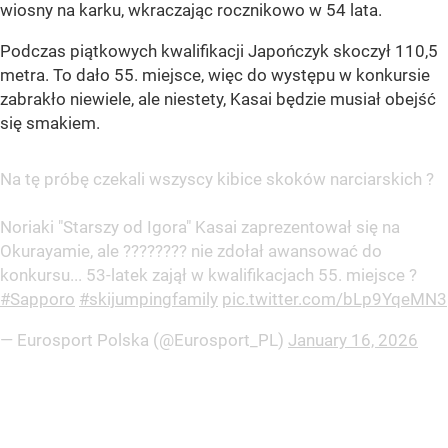
wiosny na karku, wkraczając rocznikowo w 54 lata.
Podczas piątkowych kwalifikacji Japończyk skoczył 110,5
metra. To dało 55. miejsce, więc do występu w konkursie
zabrakło niewiele, ale niestety, Kasai będzie musiał obejść
się smakiem.
Na tę próbę czekali wszyscy kibice skoków narciarskich ?
Noriaki "Starszy od Igora" Kasai zaprezentował się na
Okurayamie, ale ???????? nie zdołał awansować do
konkursu... 53-latek zajął w kwalifikacjach 55. miejsce ?
#Sapporo
#skijumpingfamily
pic.twitter.com/bLp9YqeMN3
— Eurosport Polska (@Eurosport_PL)
January 16, 2026