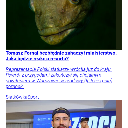
Tomasz Fornal bezbłędnie zahaczył ministerstwo.
Jaka będzie reakcja resortu?
Reprezentacja Polski siatkarzy wróciła już do kraju.
Powrót z przygodami zakończył się oficjalnym
powitaniem w Warszawie w środowy (tj. 5 sierpnia)
poranek.
Siatkówka
Sport