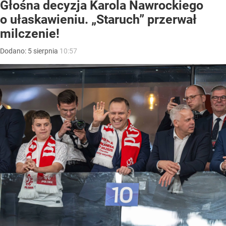
Głośna decyzja Karola Nawrockiego
o ułaskawieniu. „Staruch” przerwał
milczenie!
Dodano:
5
sierpnia
10:57