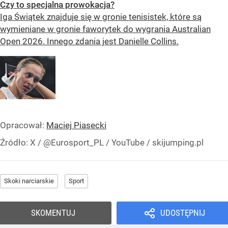
Czy to specjalna prowokacja?
Iga Świątek znajduje się w gronie tenisistek, które są
wymieniane w gronie faworytek do wygrania Australian
Open 2026. Innego zdania jest Danielle Collins.
Opracował:
Maciej Piasecki
Źródło:
X
/
@Eurosport_PL / YouTube / skijumping.pl
Skoki narciarskie
Sport
SKOMENTUJ
UDOSTĘPNIJ