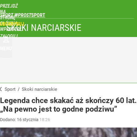
PRZEJDŹ
NA
SPORT WPROST
STRONĘ
GŁÓWNĄ
UBSKRYBUJ
SKOKI NARCIARSKIE
WPROST.PL
ZALOGUJ
MENU
Sport
/
Skoki narciarskie
Legenda chce skakać aż skończy 60 lat.
„Na pewno jest to godne podziwu”
Dodano:
16
stycznia
18:26