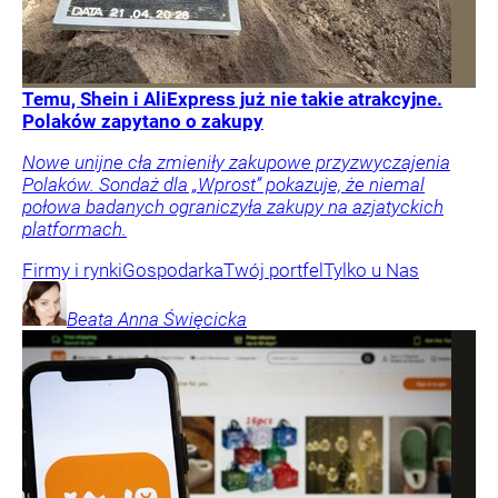
Temu, Shein i AliExpress już nie takie atrakcyjne.
Polaków zapytano o zakupy
Nowe unijne cła zmieniły zakupowe przyzwyczajenia
Polaków. Sondaż dla „Wprost” pokazuje, że niemal
połowa badanych ograniczyła zakupy na azjatyckich
platformach.
Firmy i rynki
Gospodarka
Twój portfel
Tylko u Nas
Beata Anna
Święcicka