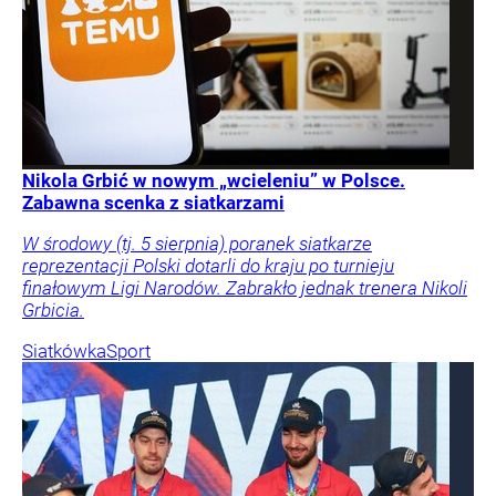
Nikola Grbić w nowym „wcieleniu” w Polsce.
Zabawna scenka z siatkarzami
W środowy (tj. 5 sierpnia) poranek siatkarze
reprezentacji Polski dotarli do kraju po turnieju
finałowym Ligi Narodów. Zabrakło jednak trenera Nikoli
Grbicia.
Siatkówka
Sport