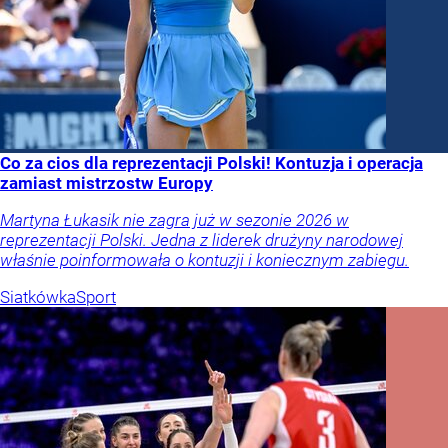
Co za cios dla reprezentacji Polski! Kontuzja i operacja
zamiast mistrzostw Europy
Martyna Łukasik nie zagra już w sezonie 2026 w
reprezentacji Polski. Jedna z liderek drużyny narodowej
właśnie poinformowała o kontuzji i koniecznym zabiegu.
Siatkówka
Sport