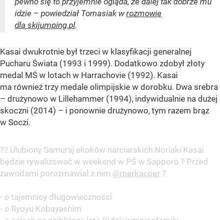
pewno się to przyjemnie ogląda, że dalej tak dobrze mu
idzie – powiedział Tomasiak w
rozmowie
dla skijumping.pl
.
Kasai dwukrotnie był trzeci w klasyfikacji generalnej
Pucharu Świata (1993 i 1999). Dodatkowo zdobył złoty
medal MŚ w lotach w Harrachovie (1992). Kasai
ma również trzy medale olimpijskie w dorobku. Dwa srebra
– drużynowo w Lillehammer (1994), indywidualnie na dużej
skoczni (2014) – i ponownie drużynowo, tym razem brąz
w Soczi.
?? Ulubiony Samuraj skoków narciarskich Noriaki Kasai
będzie rywalizować w weekend w PŚ w Sapporo ? Przed
zawodami porozmawiał z nim
@merkacper
?️
- o tajemnicy długowieczności
- o Ryoyu Kobayashim