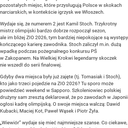
pozostałych miejsc, które przysługują Polsce w skokach
narciarskich, w kontekście igrzysk we Włoszech.
Wydaje się, że numerem 2 jest Kamil Stoch. Trzykrotny
mistrz olimpijski bardzo dobrze rozpoczął sezon,
ale im bliżej ZIO 2026, tym bardziej niepokojące są występy
kończącego karierę zawodnika. Stoch zaliczył m.in. dużą
wpadkę podczas pożegnalnego konkursu PŚ
w Zakopanem. Na Wielkiej Krokwi legendarny skoczek
nie wszedł do serii finałowej.
Gdyby dwa miejsca były już zajęte (tj. Tomasiak i Stoch),
kto jako trzeci pojedzie na ZIO 2026? Tu sporo może
powiedzieć weekend w Sapporo. Szkoleniowiec polskiej
drużyny sam zresztą deklarował, że po zawodach w Japonii
ogłosi kadrę olimpijską. O swoje miejsca walczą: Dawid
Kubacki, Maciej Kot, Paweł Wąsek i Piotr Żyła.
„Wiewiór” wydaje się mieć najmniejsze szanse. Co ciekawe,