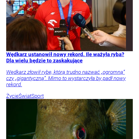
Wędkarz ustanowił nowy rekord. Ile ważyła ryba?
Dla wielu będzie to zaskakujące
Wędkarz złowił rybę, którą trudno nazwać „ogromną”
czy „gigantyczną”. Mimo to wystarczyła by padł nowy
rekord.
Życie
Świat
Sport