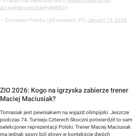
- o celach na najbliższe lata (!)
#skijumpingfamily
pic.twitter.com/iUpFwMSB7n
— Eurosport Polska (@Eurosport_PL)
January 15, 2026
ZIO 2026: Kogo na igrzyska zabierze trener
Maciej Maciusiak?
Tomasiak jest pewniakiem na wyjazd olimpijski. Jeszcze
podczas 74. Turnieju Czterech Skoczni potwierdził to sam
selekcjoner reprezentacji Polski. Trener Maciej Maciusiak
ma jednak spory ból głowy w kontekście dwóch