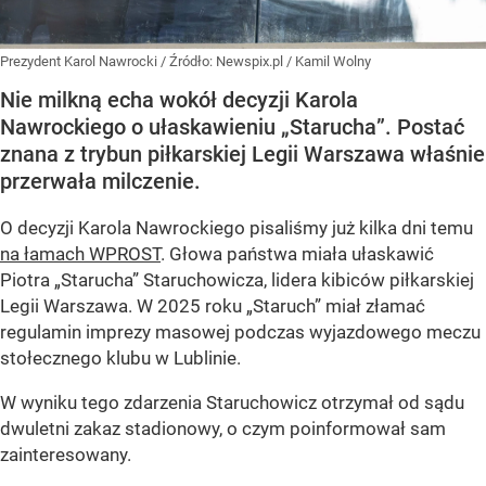
Prezydent Karol Nawrocki
/ Źródło:
Newspix.pl
/
Kamil Wolny
Nie milkną echa wokół decyzji Karola
Nawrockiego o ułaskawieniu „Starucha”. Postać
znana z trybun piłkarskiej Legii Warszawa właśnie
przerwała milczenie.
O decyzji Karola Nawrockiego pisaliśmy już kilka dni temu
na łamach WPROST
. Głowa państwa miała ułaskawić
Piotra „Starucha” Staruchowicza, lidera kibiców piłkarskiej
Legii Warszawa. W 2025 roku „Staruch” miał złamać
regulamin imprezy masowej podczas wyjazdowego meczu
stołecznego klubu w Lublinie.
W wyniku tego zdarzenia Staruchowicz otrzymał od sądu
dwuletni zakaz stadionowy, o czym poinformował sam
zainteresowany.