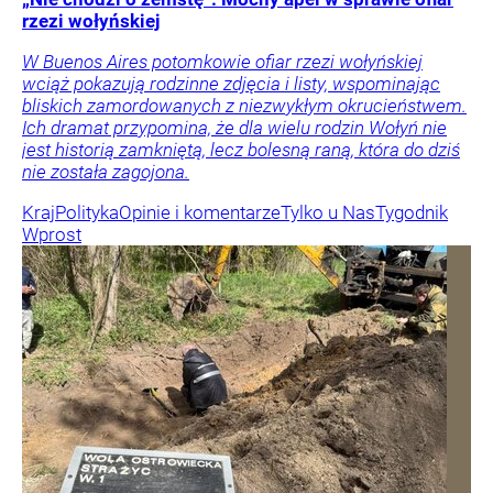
rzezi wołyńskiej
W Buenos Aires potomkowie ofiar rzezi wołyńskiej
wciąż pokazują rodzinne zdjęcia i listy, wspominając
bliskich zamordowanych z niezwykłym okrucieństwem.
Ich dramat przypomina, że dla wielu rodzin Wołyń nie
jest historią zamkniętą, lecz bolesną raną, która do dziś
nie została zagojona.
Kraj
Polityka
Opinie i komentarze
Tylko u Nas
Tygodnik
Wprost