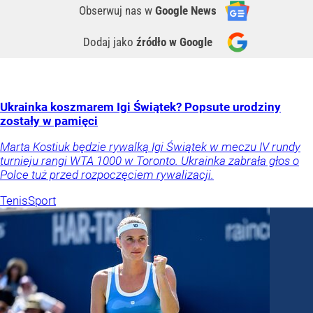
Obserwuj nas
w
Google News
Dodaj jako
źródło w Google
Ukrainka koszmarem Igi Świątek? Popsute urodziny
zostały w pamięci
Marta Kostiuk będzie rywalką Igi Świątek w meczu IV rundy
turnieju rangi WTA 1000 w Toronto. Ukrainka zabrała głos o
Polce tuż przed rozpoczęciem rywalizacji.
Tenis
Sport