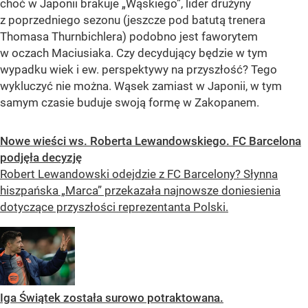
choć w Japonii brakuje „Wąskiego”, lider drużyny
z poprzedniego sezonu (jeszcze pod batutą trenera
Thomasa Thurnbichlera) podobno jest faworytem
w oczach Maciusiaka. Czy decydujący będzie w tym
wypadku wiek i ew. perspektywy na przyszłość? Tego
wykluczyć nie można. Wąsek zamiast w Japonii, w tym
samym czasie buduje swoją formę w Zakopanem.
Nowe wieści ws. Roberta Lewandowskiego. FC Barcelona
podjęła decyzję
Robert Lewandowski odejdzie z FC Barcelony? Słynna
hiszpańska „Marca” przekazała najnowsze doniesienia
dotyczące przyszłości reprezentanta Polski.
Iga Świątek została surowo potraktowana.