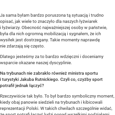
Ja sama byłam bardzo poruszona tą sytuacją i trudno
opisać, jak wiele to znaczyło dla naszych łyżwiarek
i łyżwiarzy. Obecność najważniejszej osoby w państwie,
była dla nich ogromną mobilizacją i sygnałem, że ich
wysiłek jest dostrzegany. Takie momenty naprawdę
nie zdarzają się często.
Dlatego jesteśmy za to bardzo wdzięczni i doceniamy
wsparcie okazane naszej dyscyplinie.
Na trybunach nie zabrakło również ministra sportu
i turystyki Jakuba Rutnickiego. Czyli co, czyżby sport
potrafił jednak łączyć?
Rzeczywiście tak było. To był bardzo symboliczny moment,
kiedy obaj panowie siedzieli na trybunach i kibicowali
reprezentacji Polski. W takich chwilach szczególnie widać,
że sport potrafi łączyć ludzi ponad wszelkimi podziałami.