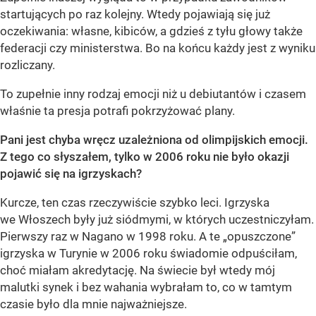
startujących po raz kolejny. Wtedy pojawiają się już
oczekiwania: własne, kibiców, a gdzieś z tyłu głowy także
federacji czy ministerstwa. Bo na końcu każdy jest z wyniku
rozliczany.
To zupełnie inny rodzaj emocji niż u debiutantów i czasem
właśnie ta presja potrafi pokrzyżować plany.
Pani jest chyba wręcz uzależniona od olimpijskich emocji.
Z tego co słyszałem, tylko w 2006 roku nie było okazji
pojawić się na igrzyskach?
Kurcze, ten czas rzeczywiście szybko leci. Igrzyska
we Włoszech były już siódmymi, w których uczestniczyłam.
Pierwszy raz w Nagano w 1998 roku. A te „opuszczone”
igrzyska w Turynie w 2006 roku świadomie odpuściłam,
choć miałam akredytację. Na świecie był wtedy mój
malutki synek i bez wahania wybrałam to, co w tamtym
czasie było dla mnie najważniejsze.