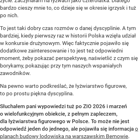
życie. Zaczynałam na łyżwach jako czterolatka. Dlatego
bardzo cieszy mnie to, co dzieje się w okresie igrzysk i tuż
po nich.
To jest taki dobry czas rozmów o danej dyscyplinie. A tym
bardziej, kiedy pierwszy raz w historii Polska wzięła udział
w konkursie drużynowym. Więc faktycznie pojawiło się
dodatkowe zainteresowanie i to jest też odpowiedni
moment, żeby pokazać perspektywę, naświetlić z czym się
borykamy, pokazując przy tym naszych wspaniałych
zawodników.
Na pewno warto podkreślać, że łyżwiarstwo figurowe,
to po prostu piękna dyscyplina.
Słuchałem pani wypowiedzi tuż po ZIO 2026 i marzeń
o wielofunkcyjnym obiekcie, z pełnym zapleczem,
dla łyżwiarstwa figurowego w Polsce. To może nie jest
odpowiedź jeden do jednego, ale pojawiła się informacja
o
planach budowy lodowiska na warszawskim Bemowie
.