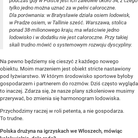
podczas gdy w Polsce jest ich zaledwie około 34, z czego
tylko jedno można uznać za w pełni całoroczne.
Dla porównania: w Bratysławie działa osiem lodowisk,
w Pradze osiem, w Tallinie sześć. Warszawa, stolica
ponad 38-milionowego kraju, ma właściwie jedno
lodowisko i w dodatku nie jest całoroczne. Przy takiej
skali trudno mówić o systemowym rozwoju dyscypliny.
Na pewno będziemy się cieszyć z każdego nowego
obiektu. Moim marzeniem jest obiekt stricte nastawiony
pod łyżwiarstwo. W którym środowisko sportowe byłoby
gospodarzem i partnerem do rozmów. Dziś często wygląda
to inaczej. Zdarza się, że nasze plany szkoleniowe musimy
przerywać, bo zmienia się harmonogram lodowiska.
Przychodzimy raczej w roli petenta, a nie gospodarza.
To trudne.
Polska drużyna na igrzyskach we Włoszech, mówiąc