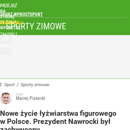
PRZEJDŹ
NA
SPORT WPROST
STRONĘ
GŁÓWNĄ
UBSKRYBUJ
SPORTY ZIMOWE
WPROST.PL
ZALOGUJ
MENU
Sport
/
Sporty zimowe
Autor:
Maciej Piasecki
Nowe życie łyżwiarstwa figurowego
w Polsce. Prezydent Nawrocki był
zachwycony