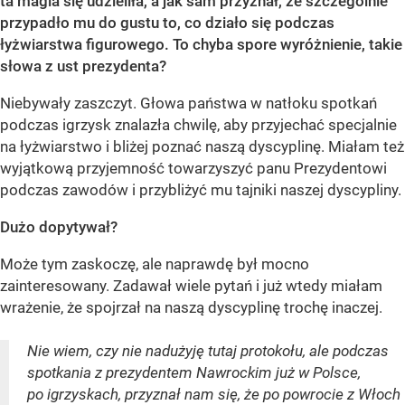
ta magia się udzieliła, a jak sam przyznał, że szczególnie
przypadło mu do gustu to, co działo się podczas
łyżwiarstwa figurowego. To chyba spore wyróżnienie, takie
słowa z ust prezydenta?
Niebywały zaszczyt. Głowa państwa w natłoku spotkań
podczas igrzysk znalazła chwilę, aby przyjechać specjalnie
na łyżwiarstwo i bliżej poznać naszą dyscyplinę. Miałam też
wyjątkową przyjemność towarzyszyć panu Prezydentowi
podczas zawodów i przybliżyć mu tajniki naszej dyscypliny.
Dużo dopytywał?
Może tym zaskoczę, ale naprawdę był mocno
zainteresowany. Zadawał wiele pytań i już wtedy miałam
wrażenie, że spojrzał na naszą dyscyplinę trochę inaczej.
Nie wiem, czy nie nadużyję tutaj protokołu, ale podczas
spotkania z prezydentem Nawrockim już w Polsce,
po igrzyskach, przyznał nam się, że po powrocie z Włoch