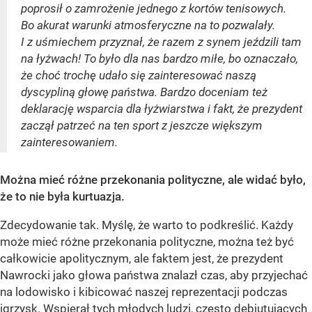
poprosił o zamrożenie jednego z kortów tenisowych.
Bo akurat warunki atmosferyczne na to pozwalały.
I z uśmiechem przyznał, że razem z synem jeździli tam
na łyżwach! To było dla nas bardzo miłe, bo oznaczało,
że choć trochę udało się zainteresować naszą
dyscypliną głowę państwa. Bardzo doceniam też
deklarację wsparcia dla łyżwiarstwa i fakt, że prezydent
zaczął patrzeć na ten sport z jeszcze większym
zainteresowaniem.
Można mieć różne przekonania polityczne, ale widać było,
że to nie była kurtuazja.
Zdecydowanie tak. Myślę, że warto to podkreślić. Każdy
może mieć różne przekonania polityczne, można też być
całkowicie apolitycznym, ale faktem jest, że prezydent
Nawrocki jako głowa państwa znalazł czas, aby przyjechać
na lodowisko i kibicować naszej reprezentacji podczas
igrzysk. Wspierał tych młodych ludzi, często debiutujących