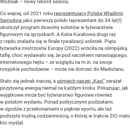
Woźniak – nowy rekord sezonu.
Co więcej, od 2021 roku
reprezentujący Polskę Władimir
Samojłow
jako pierwszy polski reprezentant do 34 lat(!)
ukończył program dowolny solistów w łyżwiarstwie
figurowym na igrzyskach. A Katia Kurakowa drugi raz
z rzędu znalazła się w finale rywalizacji solistek. Piąta
łyżwiarka mistrzostw Europy (2022) wróciła na olimpijską
taflę, choć wydawało się, że pod naciskiem narastającego,
internetowego hejtu – ze względu na m.in. na swoje
rosyjskie pochodzenie – może nie dotrzeć do Mediolanu.
Stało się jednak inaczej, a
uśmiech naszej „Kasi”
zarażał
pozytywną energią niemal na każdym kroku. Pokazując, jak
wyjątkowe może być łyżwiarstwo figurowe również
w polskim wydaniu. Ponad politycznymi podziałami,
w zgodzie z przekonaniami o pięknie sportu, ale też
podszyte trudną codziennością, o której w trakcie ZIO mało
kto myślał.