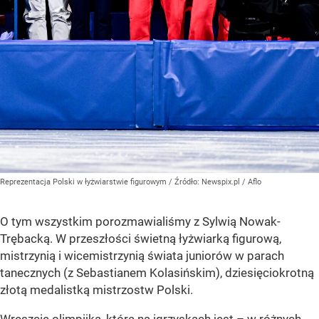
Reprezentacja Polski w łyżwiarstwie figurowym
/ Źródło:
Newspix.pl
/
Aflo
O tym wszystkim porozmawialiśmy z Sylwią Nowak-
Trębacką. W przeszłości świetną łyżwiarką figurową,
mistrzynią i wicemistrzynią świata juniorów w parach
tanecznych (z Sebastianem Kolasińskim), dziesięciokrotną
złotą medalistką mistrzostw Polski.