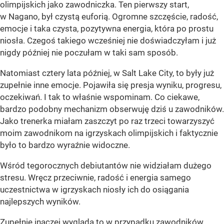
olimpijskich jako zawodniczka. Ten pierwszy start,
w Nagano, był czystą euforią. Ogromne szczęście, radość,
emocje i taka czysta, pozytywna energia, która po prostu
niosła. Czegoś takiego wcześniej nie doświadczyłam i już
nigdy później nie poczułam w taki sam sposób.
Natomiast cztery lata później, w Salt Lake City, to były już
zupełnie inne emocje. Pojawiła się presja wyniku, progresu,
oczekiwań. I tak to właśnie wspominam. Co ciekawe,
bardzo podobny mechanizm obserwuję dziś u zawodników.
Jako trenerka miałam zaszczyt po raz trzeci towarzyszyć
moim zawodnikom na igrzyskach olimpijskich i faktycznie
było to bardzo wyraźnie widoczne.
Wśród tegorocznych debiutantów nie widziałam dużego
stresu. Wręcz przeciwnie, radość i energia samego
uczestnictwa w igrzyskach niosły ich do osiągania
najlepszych wyników.
Zupełnie inaczej wygląda to w przypadku zawodników