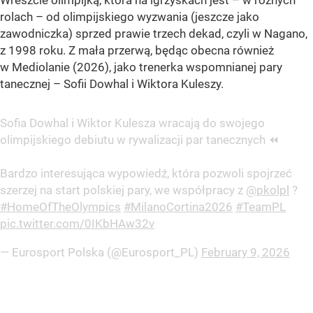
Wreszcie olimpijką, która na igrzyskach jest – w różnych
rolach – od olimpijskiego wyzwania (jeszcze jako
zawodniczka) sprzed prawie trzech dekad, czyli w Nagano,
z 1998 roku. Z mała przerwą, będąc obecna również
w Mediolanie (2026), jako trenerka wspomnianej pary
tanecznej – Sofii Dowhal i Wiktora Kuleszy.
Sofia Dowhal i Wiktor Kulesza wracają do swojego
olimpijskiego debiutu w rywalizacji par tanecznych ⏪
Bardzo interesująca wypowiedź, która pozwoli spojrzeć
szerzej na start polskiej pary, we współpracy z
@pkolpl
?
#HomeOfTheOlympics
#MilanoCortina2026
#TeamPL
pic.twitter.com/0IKbHAw32v
— Eurosport Polska (@Eurosport_PL)
February 9, 2026