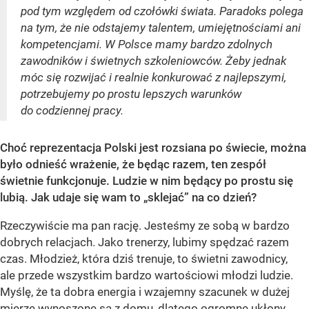
pod tym względem od czołówki świata. Paradoks polega
na tym, że nie odstajemy talentem, umiejętnościami ani
kompetencjami. W Polsce mamy bardzo zdolnych
zawodników i świetnych szkoleniowców. Żeby jednak
móc się rozwijać i realnie konkurować z najlepszymi,
potrzebujemy po prostu lepszych warunków
do codziennej pracy.
Choć reprezentacja Polski jest rozsiana po świecie, można
było odnieść wrażenie, że będąc razem, ten zespół
świetnie funkcjonuje. Ludzie w nim będący po prostu się
lubią. Jak udaje się wam to „sklejać” na co dzień?
Rzeczywiście ma pan rację. Jesteśmy ze sobą w bardzo
dobrych relacjach. Jako trenerzy, lubimy spędzać razem
czas. Młodzież, która dziś trenuje, to świetni zawodnicy,
ale przede wszystkim bardzo wartościowi młodzi ludzie.
Myślę, że ta dobra energia i wzajemny szacunek w dużej
mierze wynoszone są z domu, dlatego ogromne ukłony