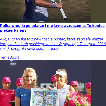
Polka wróciła po udarze i nie kryła wzruszenia. To koniec
pięknej kariery
Alicja Rosolska to z pewnością postać, która zapisała ważne
karty w dziejach polskiego tenisa. W piątek (tj. 7 sierpnia 2026
roku) rozegrała swój ostatni mecz.
Tenis
Sport