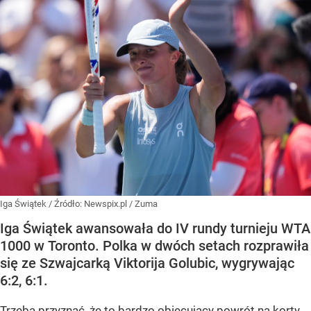
Iga Świątek
/ Źródło:
Newspix.pl
/
Zuma
Iga Świątek awansowała do IV rundy turnieju WTA
1000 w Toronto. Polka w dwóch setach rozprawiła
się ze Szwajcarką Viktorija Golubic, wygrywając
6:2, 6:1.
Trzeba przyznać, że to bardzo obiecujący powrót na korty