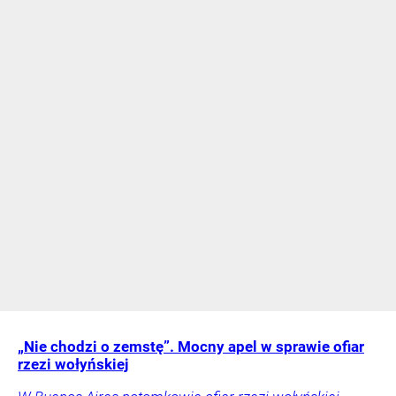
„Nie chodzi o zemstę”. Mocny apel w sprawie ofiar
rzezi wołyńskiej