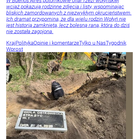
W Buenos Aires potomkowie ofiar rzezi wołyńskiej
wciąż pokazują rodzinne zdjęcia i listy, wspominając
bliskich zamordowanych z niezwykłym okrucieństwem.
Ich dramat przypomina, że dla wielu rodzin Wołyń nie
jest historią zamkniętą, lecz bolesną raną, która do dziś
nie została zagojona.
Kraj
Polityka
Opinie i komentarze
Tylko u Nas
Tygodnik
Wprost