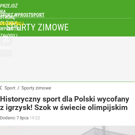
PRZEJDŹ
NA
SPORT WPROST
STRONĘ
GŁÓWNĄ
UBSKRYBUJ
SPORTY ZIMOWE
WPROST.PL
ZALOGUJ
MENU
Sport
/
Sporty zimowe
Historyczny sport dla Polski wycofany
z igrzysk! Szok w świecie olimpijskim
Dodano:
7
lipca
19:22