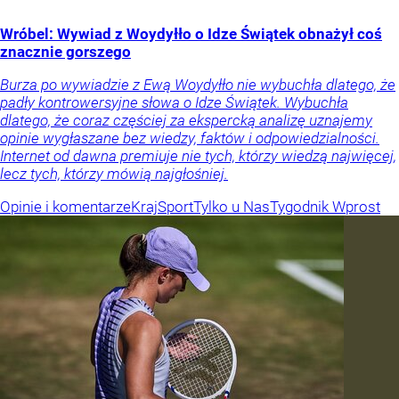
Wróbel: Wywiad z Woydyłło o Idze Świątek obnażył coś
znacznie gorszego
Burza po wywiadzie z Ewą Woydyłło nie wybuchła dlatego, że
padły kontrowersyjne słowa o Idze Świątek. Wybuchła
dlatego, że coraz częściej za ekspercką analizę uznajemy
opinie wygłaszane bez wiedzy, faktów i odpowiedzialności.
Internet od dawna premiuje nie tych, którzy wiedzą najwięcej,
lecz tych, którzy mówią najgłośniej.
Opinie i komentarze
Kraj
Sport
Tylko u Nas
Tygodnik Wprost