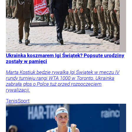
Ukrainka koszmarem Igi Świątek? Popsute urodziny
zostały w pamięci
Marta Kostiuk będzie rywalką Igi Świątek w meczu IV
rundy turnieju rangi WTA 1000 w Toronto. Ukrainka
zabrała głos o Polce tuż przed rozpoczęciem
rywalizacji.
Tenis
Sport