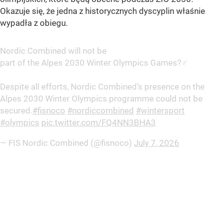
Okazuje się, że jedna z historycznych dyscyplin właśnie
wypadła z obiegu.
Nordic Combined will not be
part of the Alpes 2030 Winter Olympics Games?‍♂️
Despite all efforts, Nordic Combined’s presence on the
Alpes 2030 Winter Olympics programme could not be
secured.
#fisnoco
#nordiccombined
#wintersport
#olympics
pic.twitter.com/FQ4NN3BHA3
— FIS Nordic Combined (@fisnoco)
July 7, 2026