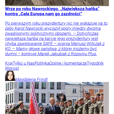
Wrze po roku Nawrockiego. „Największa hańba”
kontra „Cała Europa nam go zazdrości”
Po pierwszym roku prezydentury nic nie wskazuje na to,
żeby Karol Nawrocki wyciszył spory między dwoma
zwaśnionymi politycznymi obozami. – Dotychczas
największą hańbą na karcie jego prezydentury jest
chyba zawetowanie SAFE – ocenia Mariusz Witczak z
KO. – Mamy głowę państwa, z której możemy być
dumni – kontruje Marek Jakubiak z Rozwoju Plus.
Kraj
Tylko u Nas
Polityka
Opinie i komentarze
Tygodnik
Wprost
Magdalena
Frindt