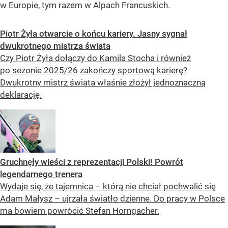
w Europie, tym razem w Alpach Francuskich.
Piotr Żyła otwarcie o końcu kariery. Jasny sygnał
dwukrotnego mistrza świata
Czy Piotr Żyła dołączy do Kamila Stocha i również
po sezonie 2025/26 zakończy sportową karierę?
Dwukrotny mistrz świata właśnie złożył jednoznaczną
deklarację.
Gruchnęły wieści z reprezentacji Polski! Powrót
legendarnego trenera
Wydaje się, że tajemnica – którą nie chciał pochwalić się
Adam Małysz – ujrzała światło dzienne. Do pracy w Polsce
ma bowiem powrócić Stefan Horngacher.