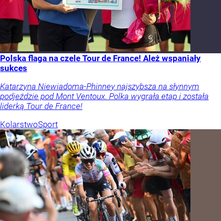
Polska flaga na czele Tour de France! Ależ wspaniały
sukces
Katarzyna Niewiadoma-Phinney najszybsza na słynnym
podjeździe pod Mont Ventoux. Polka wygrała etap i została
liderką Tour de France!
Kolarstwo
Sport