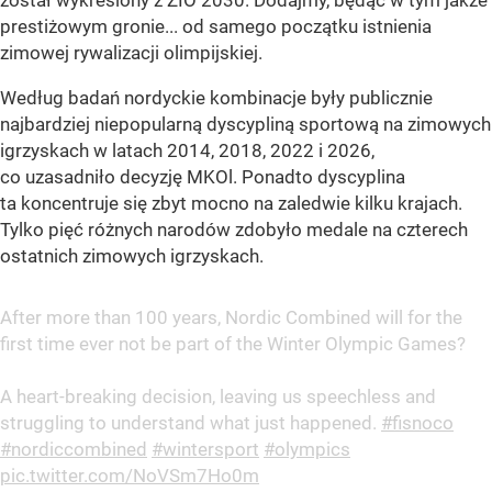
prestiżowym gronie... od samego początku istnienia
zimowej rywalizacji olimpijskiej.
Według badań nordyckie kombinacje były publicznie
najbardziej niepopularną dyscypliną sportową na zimowych
igrzyskach w latach 2014, 2018, 2022 i 2026,
co uzasadniło decyzję MKOl. Ponadto dyscyplina
ta koncentruje się zbyt mocno na zaledwie kilku krajach.
Tylko pięć różnych narodów zdobyło medale na czterech
ostatnich zimowych igrzyskach.
After more than 100 years, Nordic Combined will for the
first time ever not be part of the Winter Olympic Games?
A heart-breaking decision, leaving us speechless and
struggling to understand what just happened.
#fisnoco
#nordiccombined
#wintersport
#olympics
pic.twitter.com/NoVSm7Ho0m