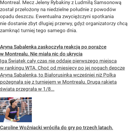
Montreal. Mecz Jeleny Rybakiny z Ludmiłą Samsonową
został przełożony na niedzielne południe z powodów
opadu deszczu. Ewentualna zwyciężczyni spotkania
nie dostanie zbyt długiej przerwy, gdyż organizatorzy chcą
zamknąć turniej tego samego dnia.
Aryna Sabalenka zaskoczyła reakcją po porażce
w Montrealu. Nie miała nic do ukrycia
Iga Świątek cały czas nie oddaje pierwszego miejsca
w rankingu WTA. Choć od miesięcy po jej nogach depcze
Aryna Sabalenka, to Białorusinka wcześniej niż Polka
pożegnała się z turniejem w Montrealu. Druga rakieta
świata przegrała w 1/8...
Caroline Woźniacki wróciła do gry po trzech latach.