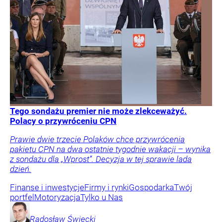
Tego sondażu premier nie może zlekceważyć.
Polacy o przywróceniu CPN
Prawie dwie trzecie Polaków chce przywrócenia
pakietu CPN na dwa ostatnie tygodnie wakacji – wynika
z sondażu dla „Wprost”. Decyzja w tej sprawie lada
dzień.
Finanse i inwestycje
Firmy i rynki
Gospodarka
Twój
portfel
Motoryzacja
Tylko u Nas
Radosław
Święcki