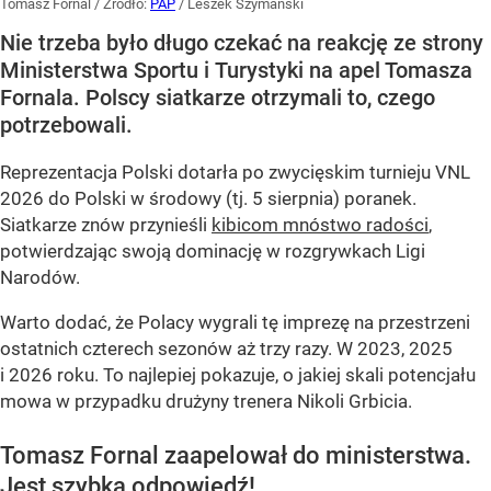
Tomasz Fornal
/ Źródło:
PAP
/
Leszek Szymański
Nie trzeba było długo czekać na reakcję ze strony
Ministerstwa Sportu i Turystyki na apel Tomasza
Fornala. Polscy siatkarze otrzymali to, czego
potrzebowali.
Reprezentacja Polski dotarła po zwycięskim turnieju VNL
2026 do Polski w środowy (tj. 5 sierpnia) poranek.
Siatkarze znów przynieśli
kibicom mnóstwo radości
,
potwierdzając swoją dominację w rozgrywkach Ligi
Narodów.
Warto dodać, że Polacy wygrali tę imprezę na przestrzeni
ostatnich czterech sezonów aż trzy razy. W 2023, 2025
i 2026 roku. To najlepiej pokazuje, o jakiej skali potencjału
mowa w przypadku drużyny trenera Nikoli Grbicia.
Tomasz Fornal zaapelował do ministerstwa.
Jest szybka odpowiedź!