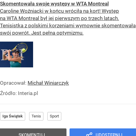
Skomentowała swoje występy w WTA Montreal
Caroline Woźniacki w końcu wróciła na kort! Występ
na WTA Montreal był jej pierwszym po trzech latach.
Tenisistka z polskimi korzeniami wymownie skomentowała
swój powrót. Jest pełna optymizmu.
Opracował:
Michał Winiarczyk
Źródło:
Interia.pl
Iga Świątek
Tenis
Sport
SKOMENTUJ
UDOSTĘPNIJ