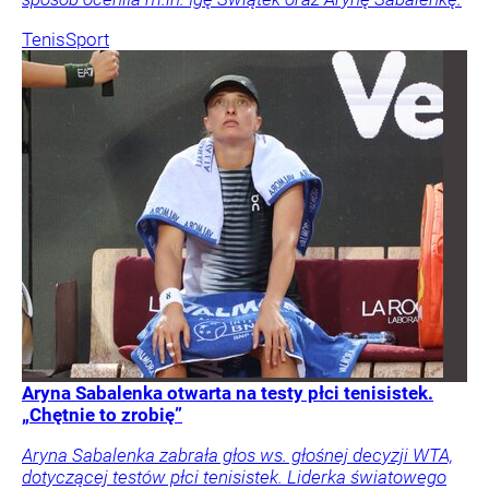
Tenis
Sport
Aryna Sabalenka otwarta na testy płci tenisistek.
„Chętnie to zrobię”
Aryna Sabalenka zabrała głos ws. głośnej decyzji WTA,
dotyczącej testów płci tenisistek. Liderka światowego