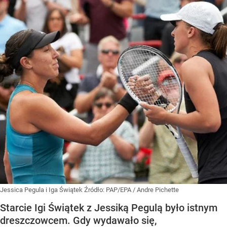
Jessica Pegula i Iga Świątek
Źródło:
PAP/EPA
/
Andre Pichette
Starcie Igi Świątek z Jessiką Pegulą było istnym
dreszczowcem. Gdy wydawało się,