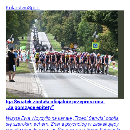
Kolarstwo
Sport
Iga Świątek została oficjalnie przeproszona.
„Za gorszące epitety”
Wizyta Ewa Woydyłło na kanale „Trzeci Serwis” odbiła
się szerokim echem. Znana psycholog w zaskakujący
sposób oceniła m.in. Igę Świątek oraz Arynę Sabalenkę.