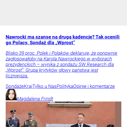
Nawrocki ma szansę na drugą kadencję? Tak ocenili
go Polacy. Sondaż dla „Wprost”
Blisko 39 proc. Polek i Polaków deklaruje, że ponownie
zagłosowałoby na Karola Nawrockiego w wyborach
prezydenckich – wynika z sondażu SW Research dla
„Wprost”. Grupa krytyków głowy państwa jest
liczniejsza.
Sondaże
Kraj
Tylko u Nas
Polityka
Opinie i komentarze
Magdalena
Frindt