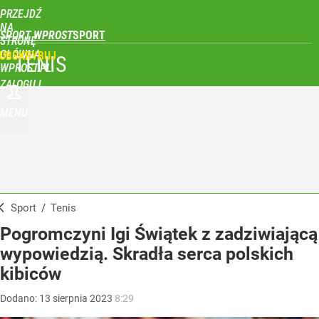
PRZEJDŹ
NA
SPORT WPROST
STRONĘ
GŁÓWNĄ
UBSKRYBUJ
TENIS
WPROST.PL
ZALOGUJ
MENU
Sport
/
Tenis
Pogromczyni Igi Świątek z zadziwiającą
wypowiedzią. Skradła serca polskich
kibiców
Dodano:
13
sierpnia
2023
8:29