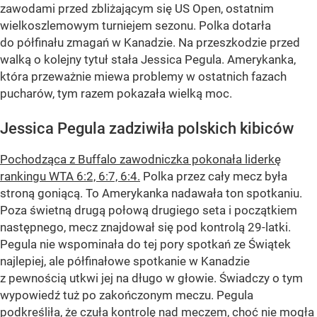
zawodami przed zbliżającym się US Open, ostatnim
wielkoszlemowym turniejem sezonu. Polka dotarła
do półfinału zmagań w Kanadzie. Na przeszkodzie przed
walką o kolejny tytuł stała Jessica Pegula. Amerykanka,
która przeważnie miewa problemy w ostatnich fazach
pucharów, tym razem pokazała wielką moc.
Jessica Pegula zadziwiła polskich kibiców
Pochodząca z Buffalo zawodniczka pokonała liderkę
rankingu WTA 6:2, 6:7, 6:4.
Polka przez cały mecz była
stroną goniącą. To Amerykanka nadawała ton spotkaniu.
Poza świetną drugą połową drugiego seta i początkiem
następnego, mecz znajdował się pod kontrolą 29-latki.
Pegula nie wspominała do tej pory spotkań ze Świątek
najlepiej, ale półfinałowe spotkanie w Kanadzie
z pewnością utkwi jej na długo w głowie. Świadczy o tym
wypowiedź tuż po zakończonym meczu. Pegula
podkreśliła, że czuła kontrolę nad meczem, choć nie mogła