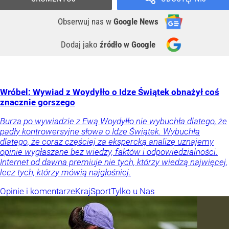
Obserwuj nas
w
Google News
Dodaj jako
źródło w Google
Wróbel: Wywiad z Woydyłło o Idze Świątek obnażył coś
znacznie gorszego
Burza po wywiadzie z Ewą Woydyłło nie wybuchła dlatego, że
padły kontrowersyjne słowa o Idze Świątek. Wybuchła
dlatego, że coraz częściej za ekspercką analizę uznajemy
opinie wygłaszane bez wiedzy, faktów i odpowiedzialności.
Internet od dawna premiuje nie tych, którzy wiedzą najwięcej,
lecz tych, którzy mówią najgłośniej.
Opinie i komentarze
Kraj
Sport
Tylko u Nas