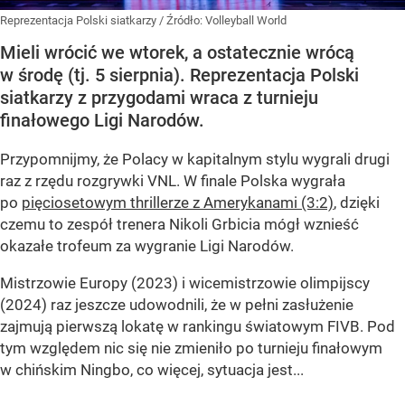
Reprezentacja Polski siatkarzy
/ Źródło:
Volleyball World
Mieli wrócić we wtorek, a ostatecznie wrócą
w środę (tj. 5 sierpnia). Reprezentacja Polski
siatkarzy z przygodami wraca z turnieju
finałowego Ligi Narodów.
Przypomnijmy, że Polacy w kapitalnym stylu wygrali drugi
raz z rzędu rozgrywki VNL. W finale Polska wygrała
po
pięciosetowym thrillerze z Amerykanami (3:2)
, dzięki
czemu to zespół trenera Nikoli Grbicia mógł wznieść
okazałe trofeum za wygranie Ligi Narodów.
Mistrzowie Europy (2023) i wicemistrzowie olimpijscy
(2024) raz jeszcze udowodnili, że w pełni zasłużenie
zajmują pierwszą lokatę w rankingu światowym FIVB. Pod
tym względem nic się nie zmieniło po turnieju finałowym
w chińskim Ningbo, co więcej, sytuacja jest...