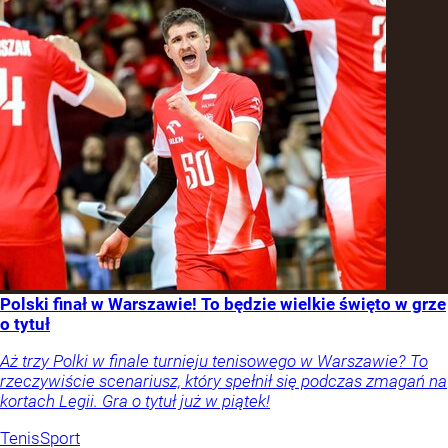
Polski finał w Warszawie! To będzie wielkie święto w grze
o tytuł
Aż trzy Polki w finale turnieju tenisowego w Warszawie? To
rzeczywiście scenariusz, który spełnił się podczas zmagań na
kortach Legii. Gra o tytuł już w piątek!
Tenis
Sport