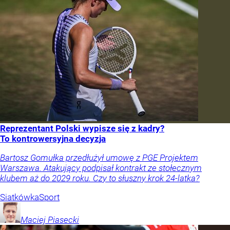
Reprezentant Polski wypisze się z kadry?
To kontrowersyjna decyzja
Bartosz Gomułka przedłużył umowę z PGE Projektem
Warszawa. Atakujący podpisał kontrakt ze stołecznym
klubem aż do 2029 roku. Czy to słuszny krok 24-latka?
Siatkówka
Sport
Maciej
Piasecki