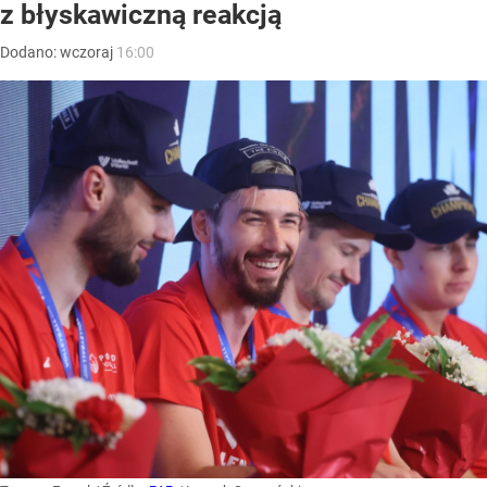
z błyskawiczną reakcją
Dodano:
wczoraj
16:00