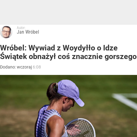
Autor:
Jan Wróbel
Wróbel: Wywiad z Woydyłło o Idze
Świątek obnażył coś znacznie gorszego
Dodano:
wczoraj
6:08