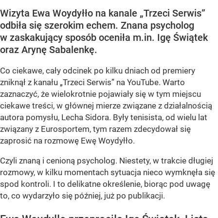
Wizyta Ewa Woydyłło na kanale „Trzeci Serwis”
odbiła się szerokim echem. Znana psycholog
w zaskakujący sposób oceniła m.in. Igę Świątek
oraz Arynę Sabalenkę.
Co ciekawe, cały odcinek po kilku dniach od premiery
zniknął z kanału „Trzeci Serwis” na YouTube. Warto
zaznaczyć, że wielokrotnie pojawiały się w tym miejscu
ciekawe treści, w głównej mierze związane z działalnością
autora pomysłu, Lecha Sidora. Były tenisista, od wielu lat
związany z Eurosportem, tym razem zdecydował się
zaprosić na rozmowę Ewę Woydyłło.
Czyli znaną i cenioną psycholog. Niestety, w trakcie długiej
rozmowy, w kilku momentach sytuacja nieco wymknęła się
spod kontroli. I to delikatne określenie, biorąc pod uwagę
to, co wydarzyło się później, już po publikacji.