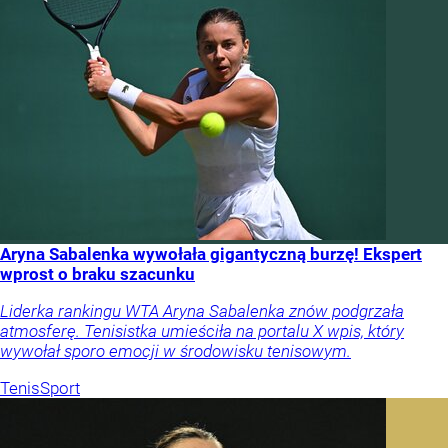
Aryna Sabalenka wywołała gigantyczną burzę! Ekspert
wprost o braku szacunku
Liderka rankingu WTA Aryna Sabalenka znów podgrzała
atmosferę. Tenisistka umieściła na portalu X wpis, który
wywołał sporo emocji w środowisku tenisowym.
Tenis
Sport