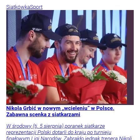
Siatkówka
Sport
Nikola Grbić w nowym „wcieleniu” w Polsce.
Zabawna scenka z siatkarzami
W środowy (tj. 5 sierpnia) poranek siatkarze
reprezentacji Polski dotarli do kraju po turnieju
finałowym Ligi Narodów. Zabrakło jednak trenera Nikoli