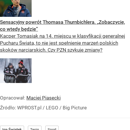
Sensacyjny powrót Thomasa Thurnbichlera. „Zobaczycie,
co wtedy będzie”
Kacper Tomasiak na 14. miejscu w klasyfikacji generalnej
Pucharu Świata, to nie jest spełnienie marzeń polskich
skoków narciarskich. Czy PZN szykuje zmiany?
Opracował:
Maciej Piasecki
Źródło:
WPROST.pl
/
LEGO / Big Picture
Iga Świątek
Tenis
Sport