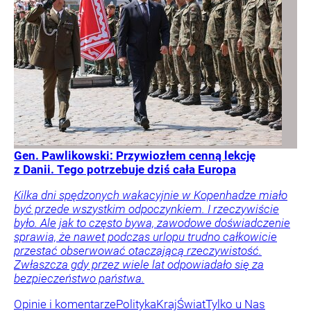
Gen. Pawlikowski: Przywiozłem cenną lekcję
z Danii. Tego potrzebuje dziś cała Europa
Kilka dni spędzonych wakacyjnie w Kopenhadze miało
być przede wszystkim odpoczynkiem. I rzeczywiście
było. Ale jak to często bywa, zawodowe doświadczenie
sprawia, że nawet podczas urlopu trudno całkowicie
przestać obserwować otaczającą rzeczywistość.
Zwłaszcza gdy przez wiele lat odpowiadało się za
bezpieczeństwo państwa.
Opinie i komentarze
Polityka
Kraj
Świat
Tylko u Nas