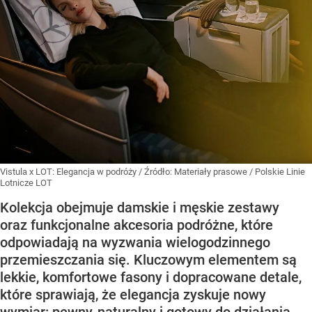
Vistula x LOT: Elegancja w podróży
/ Źródło:
Materiały prasowe
/
Polskie Linie
Lotnicze LOT
Kolekcja obejmuje damskie i męskie zestawy
oraz funkcjonalne akcesoria podróżne, które
odpowiadają na wyzwania wielogodzinnego
przemieszczania się. Kluczowym elementem są
lekkie, komfortowe fasony i dopracowane detale,
które sprawiają, że elegancja zyskuje nowy
wymiar: pewny, naturalny i gotowy do działania.