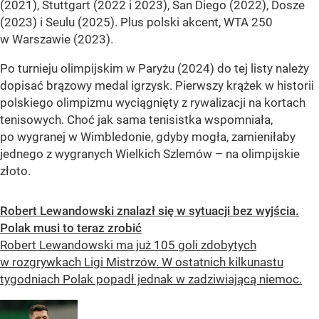
(2021), Stuttgart (2022 i 2023), San Diego (2022), Dosze
(2023) i Seulu (2025). Plus polski akcent, WTA 250
w Warszawie (2023).
Po turnieju olimpijskim w Paryżu (2024) do tej listy należy
dopisać brązowy medal igrzysk. Pierwszy krążek w historii
polskiego olimpizmu wyciągnięty z rywalizacji na kortach
tenisowych. Choć jak sama tenisistka wspomniała,
po wygranej w Wimbledonie, gdyby mogła, zamieniłaby
jednego z wygranych Wielkich Szlemów – na olimpijskie
złoto.
Robert Lewandowski znalazł się w sytuacji bez wyjścia.
Polak musi to teraz zrobić
Robert Lewandowski ma już 105 goli zdobytych
w rozgrywkach Ligi Mistrzów. W ostatnich kilkunastu
tygodniach Polak popadł jednak w zadziwiającą niemoc.