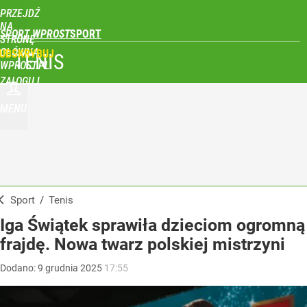
PRZEJDŹ
NA
SPORT WPROST
STRONĘ
GŁÓWNĄ
UBSKRYBUJ
TENIS
WPROST.PL
ZALOGUJ
MENU
Sport
/
Tenis
Iga Świątek sprawiła dzieciom ogromną
frajdę. Nowa twarz polskiej mistrzyni
Dodano:
9
grudnia
2025
17:55