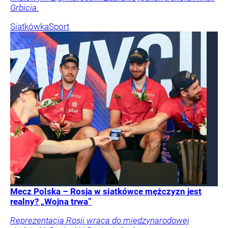
Grbicia.
Siatkówka
Sport
Mecz Polska – Rosja w siatkówce mężczyzn jest
realny? „Wojna trwa”
Reprezentacja Rosji wraca do międzynarodowej