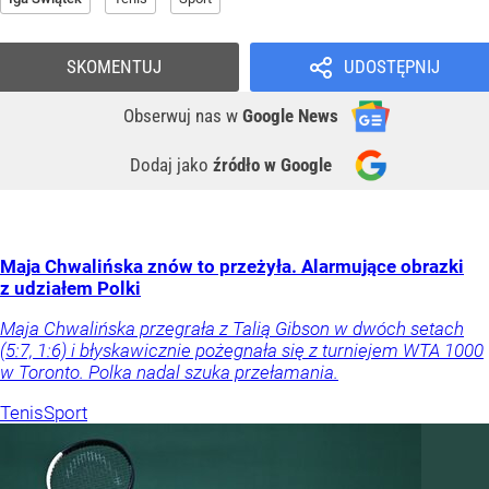
SKOMENTUJ
UDOSTĘPNIJ
Obserwuj nas
w
Google News
Dodaj jako
źródło w Google
Maja Chwalińska znów to przeżyła. Alarmujące obrazki
z udziałem Polki
Maja Chwalińska przegrała z Talią Gibson w dwóch setach
(5:7, 1:6) i błyskawicznie pożegnała się z turniejem WTA 1000
w Toronto. Polka nadal szuka przełamania.
Tenis
Sport