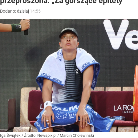
przeproszona. „Za gorszące epitety”
Dodano:
dzisiaj
14:55
Iga Świątek
/ Źródło:
Newspix.pl
/
Marcin Cholewinski