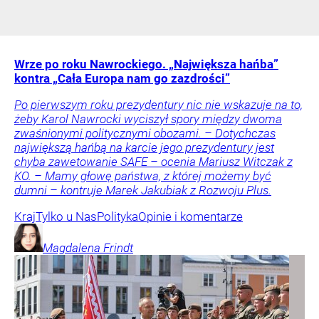
Wrze po roku Nawrockiego. „Największa hańba”
kontra „Cała Europa nam go zazdrości”
Po pierwszym roku prezydentury nic nie wskazuje na to,
żeby Karol Nawrocki wyciszył spory między dwoma
zwaśnionymi politycznymi obozami. – Dotychczas
największą hańbą na karcie jego prezydentury jest
chyba zawetowanie SAFE – ocenia Mariusz Witczak z
KO. – Mamy głowę państwa, z której możemy być
dumni – kontruje Marek Jakubiak z Rozwoju Plus.
Kraj
Tylko u Nas
Polityka
Opinie i komentarze
Magdalena
Frindt