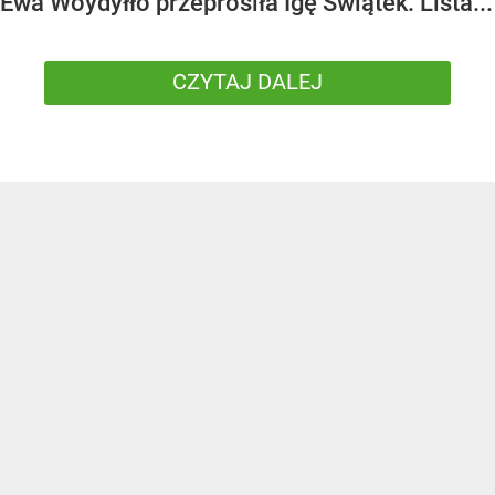
Ewa Woydyłło przeprosiła Igę Świątek. Lista...
CZYTAJ DALEJ