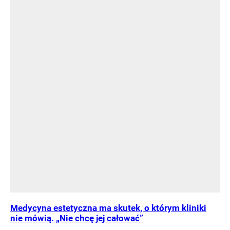
Medycyna estetyczna ma skutek, o którym kliniki
nie mówią. „Nie chcę jej całować”