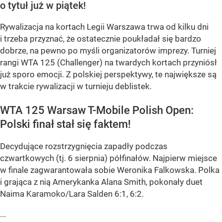
o tytuł już w piątek!
Rywalizacja na kortach Legii Warszawa trwa od kilku dni
i trzeba przyznać, że ostatecznie poukładał się bardzo
dobrze, na pewno po myśli organizatorów imprezy. Turniej
rangi WTA 125 (Challenger) na twardych kortach przyniósł
już sporo emocji. Z polskiej perspektywy, te największe są
w trakcie rywalizacji w turnieju deblistek.
WTA 125 Warsaw T-Mobile Polish Open:
Polski finał stał się faktem!
Decydujące rozstrzygnięcia zapadły podczas
czwartkowych (tj. 6 sierpnia) półfinałów. Najpierw miejsce
w finale zagwarantowała sobie Weronika Falkowska. Polka
i grająca z nią Amerykanka Alana Smith, pokonały duet
Naima Karamoko/Lara Salden 6:1, 6:2.
...