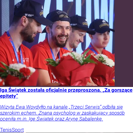
Iga Świątek została oficjalnie przeproszona. „Za gorszące
epitety”
Wizyta Ewa Woydyłło na kanale „Trzeci Serwis” odbiła się
szerokim echem. Znana psycholog w zaskakujący sposób
oceniła m.in. Igę Świątek oraz Arynę Sabalenkę.
Tenis
Sport