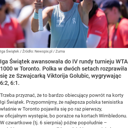
Iga Świątek
/ Źródło:
Newspix.pl
/
Zuma
Iga Świątek awansowała do IV rundy turnieju WTA
1000 w Toronto. Polka w dwóch setach rozprawiła
się ze Szwajcarką Viktorija Golubic, wygrywając
6:2, 6:1.
Trzeba przyznać, że to bardzo obiecujący powrót na korty
Igi Świątek. Przypomnijmy, że najlepsza polska tenisistka
właśnie w Toronto pojawiła się po raz pierwszy,
w oficjalnym występie, bo porażce na kortach Wimbledonu.
W czwartkowe (tj. 6 sierpnia) późne popołudnie –