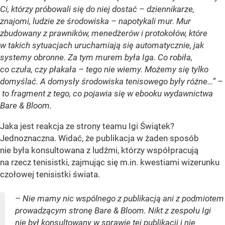
Ci, którzy próbowali się do niej dostać – dziennikarze,
znajomi, ludzie ze środowiska – napotykali mur. Mur
zbudowany z prawników, menedżerów i protokołów, które
w takich sytuacjach uruchamiają się automatycznie, jak
systemy obronne. Za tym murem była Iga. Co robiła,
co czuła, czy płakała – tego nie wiemy. Możemy się tylko
domyślać. A domysły środowiska tenisowego były różne…” –
to fragment z tego, co pojawia się w ebooku wydawnictwa
Bare & Bloom.
Jaka jest reakcja ze strony teamu Igi Świątek?
Jednoznaczna. Widać, że publikacja w żaden sposób
nie była konsultowana z ludźmi, którzy współpracują
na rzecz tenisistki, zajmując się m.in. kwestiami wizerunku
czołowej tenisistki świata.
– Nie mamy nic wspólnego z publikacją ani z podmiotem
prowadzącym stronę Bare & Bloom. Nikt z zespołu Igi
nie był konsultowany w sprawie tej publikacji i nie