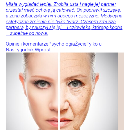
Miała wyglądać lepiej. Zrobiła usta i nagle jej partner
przestał mieć ochotę ją całować. On poprawił szczękę,
a żona zobaczyła w nim obcego mężczyznę. Medycyna
estetyczna zmienia nie tylko twarz. Czasem zmusza
partnera, by nauczył się jej – i człowieka, którego kocha
– zupełnie od nowa.
Opinie i komentarze
Psychologia
Życie
Tylko u
Nas
Tygodnik Wprost