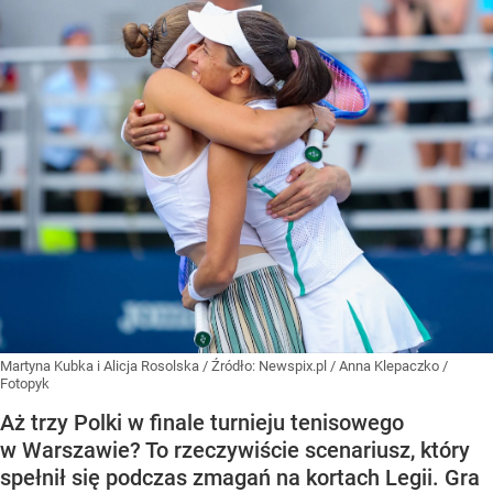
Martyna Kubka i Alicja Rosolska
/ Źródło:
Newspix.pl
/
Anna Klepaczko /
Fotopyk
Aż trzy Polki w finale turnieju tenisowego
w Warszawie? To rzeczywiście scenariusz, który
spełnił się podczas zmagań na kortach Legii. Gra