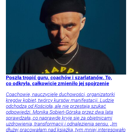
Poszła tropić guru, coachów i szarlatanów. To,
co odkryła, całkowicie zmieniło jej spojrzenie
Coachowie, nauczyciele duchowości, organizatorki
kręgów kobiet, twórcy kursów manifestacji. Ludzie
odchodzą od Kościoła, ale nie przestają szukać
odpowiedzi. Monika Sobień-Górska przez dwa lata
sprawdzała, co naprawdę kryje się za obietnicami
uzdrowienia, transformacji i odnalezienia sensu. „Im
dłużej pracowałam nad książką, tym mniej interesowało