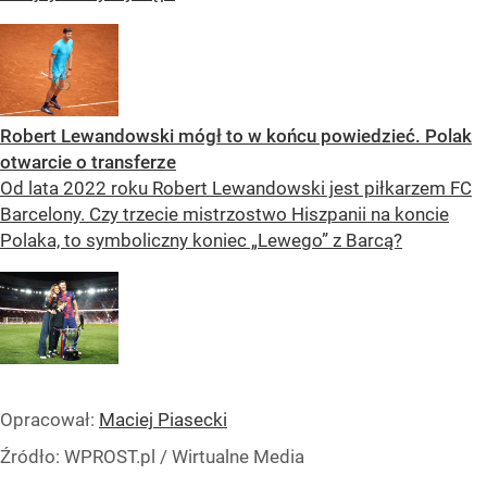
Robert Lewandowski mógł to w końcu powiedzieć. Polak
otwarcie o transferze
Od lata 2022 roku Robert Lewandowski jest piłkarzem FC
Barcelony. Czy trzecie mistrzostwo Hiszpanii na koncie
Polaka, to symboliczny koniec „Lewego” z Barcą?
Opracował:
Maciej Piasecki
Źródło:
WPROST.pl
/
Wirtualne Media