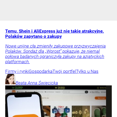
Temu, Shein i AliExpress już nie takie atrakcyjne.
Polaków zapytano o zakupy
Nowe unijne cła zmieniły zakupowe przyzwyczajenia
Polaków. Sondaż dla „Wprost” pokazuje, że niemal
połowa badanych ograniczyła zakupy na azjatyckich
platformach.
Firmy i rynki
Gospodarka
Twój portfel
Tylko u Nas
Beata Anna
Święcicka