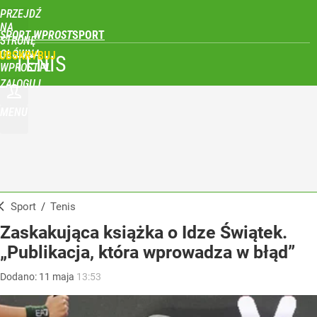
PRZEJDŹ
NA
SPORT WPROST
STRONĘ
GŁÓWNĄ
UBSKRYBUJ
TENIS
WPROST.PL
ZALOGUJ
MENU
Sport
/
Tenis
Zaskakująca książka o Idze Świątek.
„Publikacja, która wprowadza w błąd”
Dodano:
11
maja
13:53