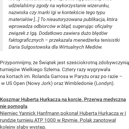
udzielaliśmy zgody na wykorzystanie wizerunku,
nazwiska czy marki Igi w kontekście tego typu
materiałów […] To nieautoryzowana publikacja, która
wprowadza odbiorców w błąd, sugerując oficjalny
związek z Igą. Dodatkowo zawiera dużo błędów
faktograficznych – przekazała menedżerka tenisistki
Daria Sulgostowska dla Wirtualnych Mediów.
Przypomnijmy, że Świątek jest sześciokrotną zdobywczynią
turniejów Wielkiego Szlema. Cztery razy wygrywała
na kortach im. Rolanda Garrosa w Paryżu oraz po razie –
w US Open (Nowy Jork) oraz Wimbledonie (Londyn).
Koszmar Huberta Hurkacza na korcie. Przerwa medyczna
nie pomogła
Niemiec Yannick Hanfmann pokonał Huberta Hurkacza w I
rundzie turnieju ATP 1000 w Rzymie. Polak zanotował
kolejny słaby występ.