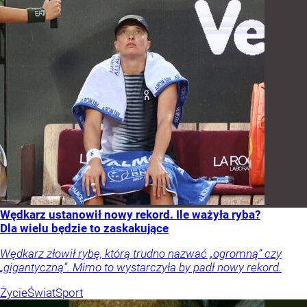
Wędkarz ustanowił nowy rekord. Ile ważyła ryba?
Dla wielu będzie to zaskakujące
Wędkarz złowił rybę, którą trudno nazwać „ogromną” czy
„gigantyczną”. Mimo to wystarczyła by padł nowy rekord.
Życie
Świat
Sport