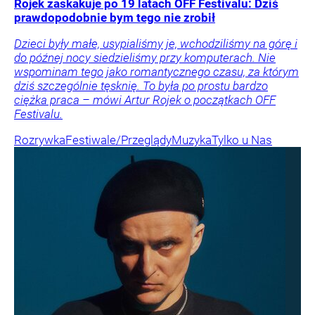
Rojek zaskakuje po 19 latach OFF Festivalu: Dziś
prawdopodobnie bym tego nie zrobił
Dzieci były małe, usypialiśmy je, wchodziliśmy na górę i
do późnej nocy siedzieliśmy przy komputerach. Nie
wspominam tego jako romantycznego czasu, za którym
dziś szczególnie tęsknię. To była po prostu bardzo
ciężka praca – mówi Artur Rojek o początkach OFF
Festivalu.
Rozrywka
Festiwale/Przeglądy
Muzyka
Tylko u Nas