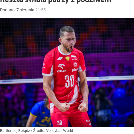
Dodano:
7
sierpnia
21:55
Bartłomiej Bołądź
/ Źródło:
Volleyball World