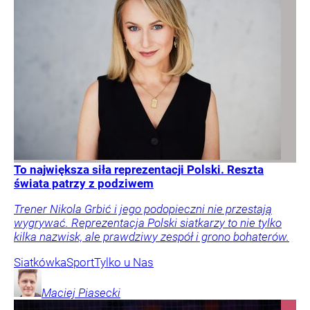
To największa siła reprezentacji Polski. Reszta
świata patrzy z podziwem
Trener Nikola Grbić i jego podopieczni nie przestają
wygrywać. Reprezentacja Polski siatkarzy to nie tylko
kilka nazwisk, ale prawdziwy zespół i grono bohaterów.
Siatkówka
Sport
Tylko u Nas
Maciej
Piasecki