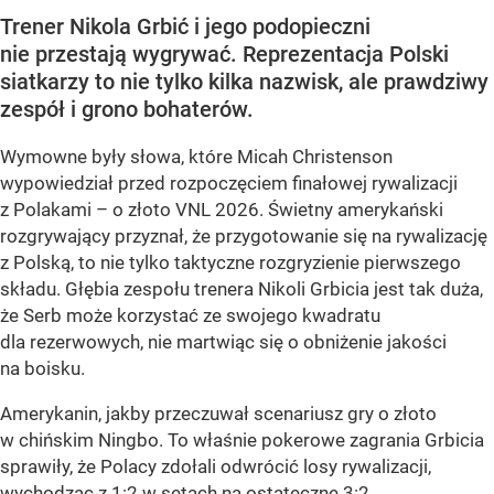
Trener Nikola Grbić i jego podopieczni
nie przestają wygrywać. Reprezentacja Polski
siatkarzy to nie tylko kilka nazwisk, ale prawdziwy
zespół i grono bohaterów.
Wymowne były słowa, które Micah Christenson
wypowiedział przed rozpoczęciem finałowej rywalizacji
z Polakami – o złoto VNL 2026. Świetny amerykański
rozgrywający przyznał, że przygotowanie się na rywalizację
z Polską, to nie tylko taktyczne rozgryzienie pierwszego
składu. Głębia zespołu trenera Nikoli Grbicia jest tak duża,
że Serb może korzystać ze swojego kwadratu
dla rezerwowych, nie martwiąc się o obniżenie jakości
na boisku.
Amerykanin, jakby przeczuwał scenariusz gry o złoto
w chińskim Ningbo. To właśnie pokerowe zagrania Grbicia
sprawiły, że Polacy zdołali odwrócić losy rywalizacji,
wychodząc z 1:2 w setach na ostateczne 3:2....