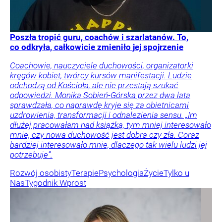
Poszła tropić guru, coachów i szarlatanów. To,
co odkryła, całkowicie zmieniło jej spojrzenie
Coachowie, nauczyciele duchowości, organizatorki
kręgów kobiet, twórcy kursów manifestacji. Ludzie
odchodzą od Kościoła, ale nie przestają szukać
odpowiedzi. Monika Sobień-Górska przez dwa lata
sprawdzała, co naprawdę kryje się za obietnicami
uzdrowienia, transformacji i odnalezienia sensu. „Im
dłużej pracowałam nad książką, tym mniej interesowało
mnie, czy nowa duchowość jest dobra czy zła. Coraz
bardziej interesowało mnie, dlaczego tak wielu ludzi jej
potrzebuje”.
Rozwój osobisty
Terapie
Psychologia
Życie
Tylko u
Nas
Tygodnik Wprost