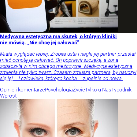
Medycyna estetyczna ma skutek, o którym kliniki
nie mówią. „Nie chcę jej całować”
Miała wyglądać lepiej. Zrobiła usta i nagle jej partner przestał
mieć ochotę ją całować. On poprawił szczękę, a żona
zobaczyła w nim obcego mężczyznę. Medycyna estetyczna
zmienia nie tylko twarz. Czasem zmusza partnera, by nauczył
się jej – i człowieka, którego kocha – zupełnie od nowa.
Opinie i komentarze
Psychologia
Życie
Tylko u Nas
Tygodnik
Wprost