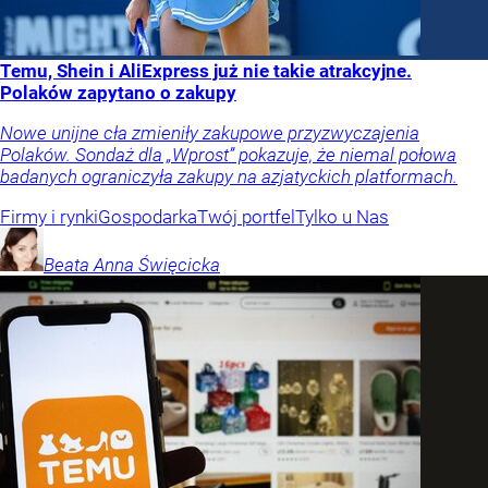
Temu, Shein i AliExpress już nie takie atrakcyjne.
Polaków zapytano o zakupy
Nowe unijne cła zmieniły zakupowe przyzwyczajenia
Polaków. Sondaż dla „Wprost” pokazuje, że niemal połowa
badanych ograniczyła zakupy na azjatyckich platformach.
Firmy i rynki
Gospodarka
Twój portfel
Tylko u Nas
Beata Anna
Święcicka