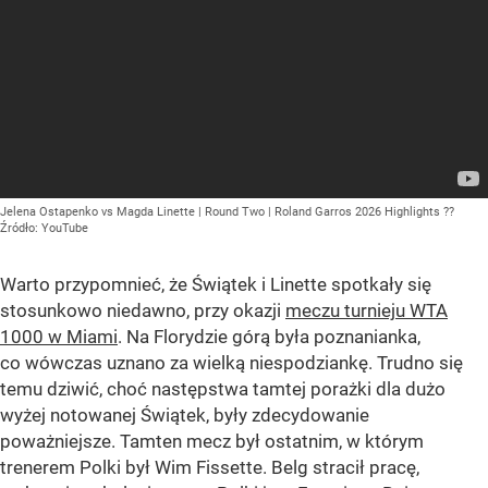
Jelena Ostapenko vs Magda Linette | Round Two | Roland Garros 2026 Highlights ??
Źródło:
YouTube
Warto przypomnieć, że Świątek i Linette spotkały się
stosunkowo niedawno, przy okazji
meczu turnieju WTA
1000 w Miami
. Na Florydzie górą była poznanianka,
co wówczas uznano za wielką niespodziankę. Trudno się
temu dziwić, choć następstwa tamtej porażki dla dużo
wyżej notowanej Świątek, były zdecydowanie
poważniejsze. Tamten mecz był ostatnim, w którym
trenerem Polki był Wim Fissette. Belg stracił pracę,