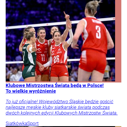
Klubowe Mistrzostwa Świata będą w Polsce!
To wielkie wyróżnienie
To już oficjalne! Województwo Śląskie będzie gościć
najlepsze męskie kluby siatkarskie świata podczas
dwóch kolejnych edycji Klubowych Mistrzostw Świata.
Siatkówka
Sport