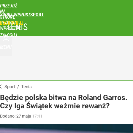
PRZEJDŹ
NA
SPORT WPROST
STRONĘ
GŁÓWNĄ
UBSKRYBUJ
TENIS
WPROST.PL
ZALOGUJ
MENU
Sport
/
Tenis
Będzie polska bitwa na Roland Garros.
Czy Iga Świątek weźmie rewanż?
Dodano:
27
maja
17:41