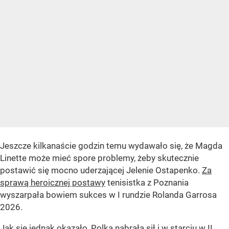
Jeszcze kilkanaście godzin temu wydawało się, że Magda
Linette może mieć spore problemy, żeby skutecznie
postawić się mocno uderzającej Jelenie Ostapenko.
Za
sprawą heroicznej postawy
tenisistka z Poznania
wyszarpała bowiem sukces w I rundzie Rolanda Garrosa
2026.
Jak się jednak okazało, Polka nabrała sił i w starciu w II