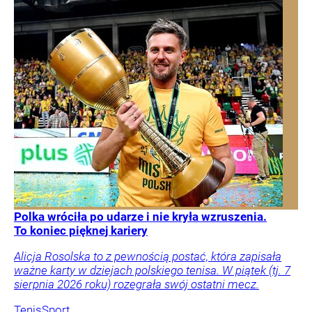
Polka wróciła po udarze i nie kryła wzruszenia.
To koniec pięknej kariery
Alicja Rosolska to z pewnością postać, która zapisała
ważne karty w dziejach polskiego tenisa. W piątek (tj. 7
sierpnia 2026 roku) rozegrała swój ostatni mecz.
Tenis
Sport