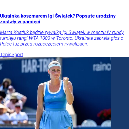
Ukrainka koszmarem Igi Świątek? Popsute urodziny
zostały w pamięci
Marta Kostiuk będzie rywalką Igi Świątek w meczu IV rundy
turnieju rangi WTA 1000 w Toronto. Ukrainka zabrała głos o
Polce tuż przed rozpoczęciem rywalizacji.
Tenis
Sport