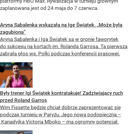
platformy HBO Max. Rywalizacja w turnieju głównym
zaplanowana jest od 24 maja do 7 czerwca.
Aryna Sabalenka wskazała na Igę Świątek. „Może była
zagubiona”
Aryna Sabalenka i Iga Świątek są w gronie faworytek
do sukcesu na kortach im. Rolanda Garrosa. Ta pierwsza
zabrała głos ws. Polki podczas konferencji prasowej.
Były trener Igi Świątek kontratakuje! Zadziwiający ruch
przed Roland Garros
Wim Fissette będzie chciał dobrze zaprezentować się
podczas turnieju w Paryżu. Jego nowa podopieczna –
Kanadyjka Victoria Mboko – ma ogromny potencjał.