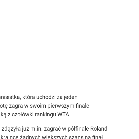
nisistka, która uchodzi za jeden
obotę zagra w swoim pierwszym finale
zką z czołówki rankingu WTA.
zdążyła już m.in. zagrać w półfinale Roland
Ukraince żadnych większych szans na finał