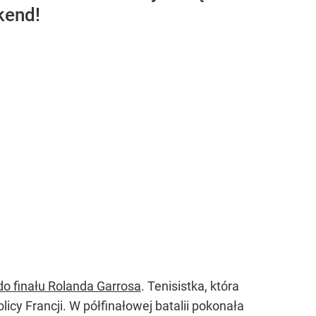
kend!
o finału Rolanda Garrosa
. Tenisistka, która
cy Francji. W półfinałowej batalii pokonała