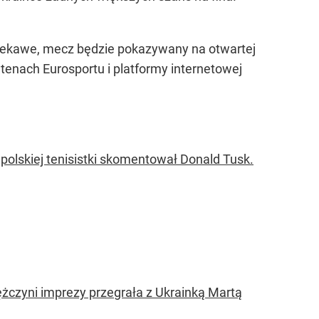
 ciekawe, mecz będzie pokazywany na otwartej
ntenach Eurosportu i platformy internetowej
polskiej tenisistki skomentował Donald Tusk.
ężczyni imprezy przegrała z Ukrainką Martą