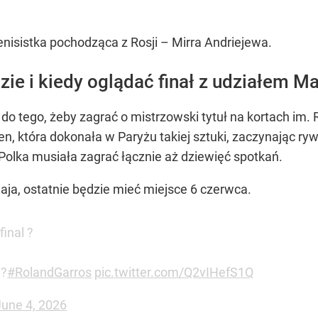
tenisistka pochodząca z Rosji – Mirra Andriejewa.
ie i kiedy oglądać finał z udziałem Ma
do tego, żeby zagrać o mistrzowski tytuł na kortach im.
n, która dokonała w Paryżu takiej sztuki, zaczynając rywa
 Polka musiała zagrać łącznie aż dziewięć spotkań.
ja, ostatnie będzie mieć miejsce 6 czerwca.
inal ?
 ?
#RolandGarros
pic.twitter.com/Q2vIHefS1Q
June 4, 2026