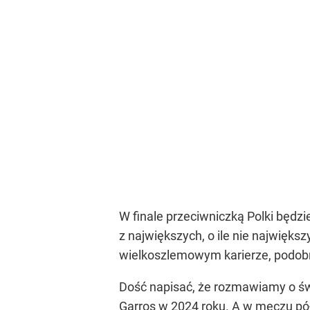
W finale przeciwniczką Polki będzi
z największych, o ile nie najwięks
wielkoszlemowym karierze, podobni
Dość napisać, że rozmawiamy o świ
Garros w 2024 roku. A w meczu pół