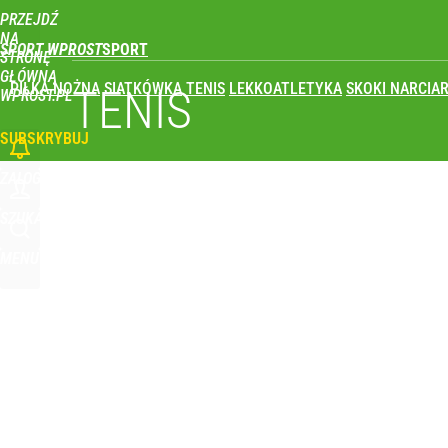
PRZEJDŹ
Udostępnij
1
Skomentuj
NA
SPORT WPROST
STRONĘ
GŁÓWNĄ
PIŁKA NOŻNA
SIATKÓWKA
TENIS
LEKKOATLETYKA
SKOKI NARCIAR
TENIS
WPROST.PL
SUBSKRYBUJ
ZALOGUJ
SZUKAJ
MENU