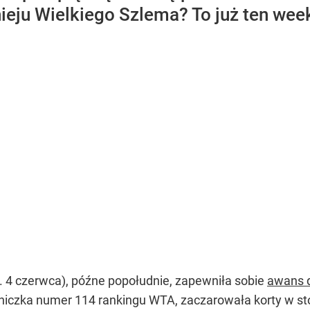
rnieju Wielkiego Szlema? To już ten wee
. 4 czerwca), późne popołudnie, zapewniła sobie
awans d
iczka numer 114 rankingu WTA, zaczarowała korty w stoli