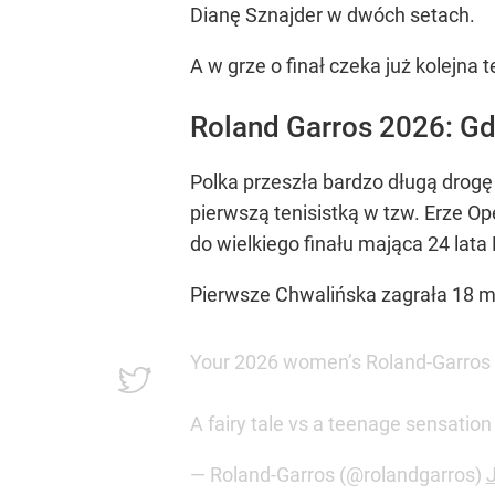
Dianę Sznajder w dwóch setach.
A w grze o finał czeka już kolejna 
Roland Garros 2026: Gdz
Polka przeszła bardzo długą drogę 
pierwszą tenisistką w tzw. Erze Ope
do wielkiego finału mająca 24 lata
Pierwsze Chwalińska zagrała 18 ma
Your 2026 women’s Roland-Garros f
A fairy tale vs a teenage sensation
— Roland-Garros (@rolandgarros)