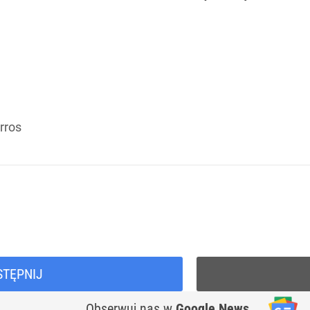
rros
STĘPNIJ
Obserwuj nas
w
Google News