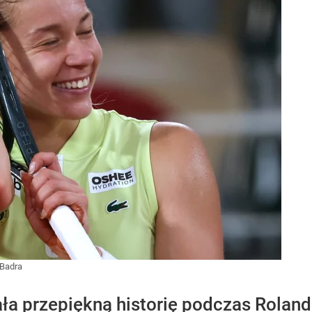
Badra
ła przepiękną historię podczas Roland