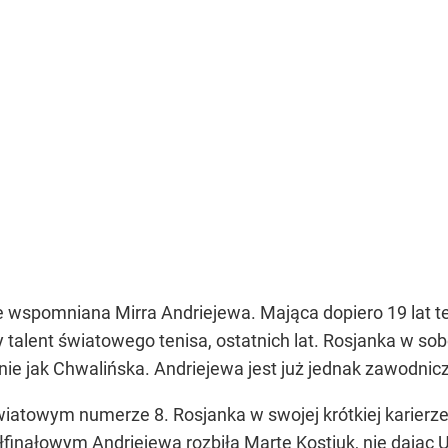
e wspomniana Mirra Andriejewa. Mająca dopiero 19 lat te
zy talent światowego tenisa, ostatnich lat. Rosjanka w s
e jak Chwalińska. Andriejewa jest już jednak zawodnic
atowym numerze 8. Rosjanka w swojej krótkiej karierze 
finałowym Andriejewa rozbiła Martę Kostiuk, nie dając 