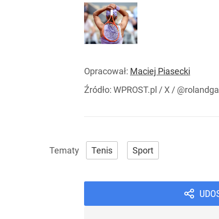
Opracował:
Maciej Piasecki
Źródło:
WPROST.pl
/
X / @rolandga
Tenis
Sport
UDO