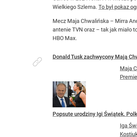
Wielkiego Szlema.
To był pokaz og
Mecz Maja Chwalińska – Mirra Andr
antenie TVN oraz – tak jak miało t
HBO Max.
Donald Tusk zachwycony Mają Chwal
Maja C
Premie
Popsute urodziny Igi Świątek. Pol
Iga Św
Kostiu