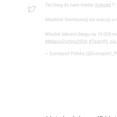
Ten bieg da nam medal
@pkolpl
⁉️
Władimir Siemirunnij nie walczy o m
Władek liderem biegu na 10 000 m
#MilanoCortina2026
#TeamPL
pic
— Eurosport Polska (@Eurosport_