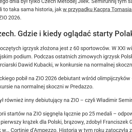
 tego dnia był tylko Czech Metodej Jilek. Semirunnij ty
i to taka sama historia, jak
w przypadku Kacpra Tomasia
ZIO 2026.
ech. Gdzie i kiedy oglądać starty Pol
oczętych igrzysk złożona jest z 60 sportowców. W XXI wi
mpijskim podium. Podczas ostatnich zimowych igrzysk Po
ciarski Dawid Kubacki, w konkursie na normalnej skoczn
ckiego pobił na ZIO 2026 debiutant wśród olimpijczyków
kursie na normalnej skoczni w Predazzo.
ł również inny debiutujący na ZIO – czyli Władimir Semi
orii startów na ZIO sięgnęła łącznie po 25 medali – odp
 pierwszy krążek dla Polski, brązowy, zdobył Franciszek
 w… Cortinie d’Ampezzo. Historia w tym roku zatoczyła z