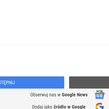
STĘPNIJ
Obserwuj nas
w
Google News
Dodaj jako
źródło w Google