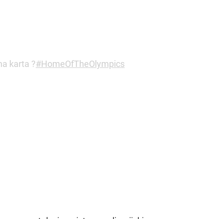
a karta ?
#HomeOfTheOlympics