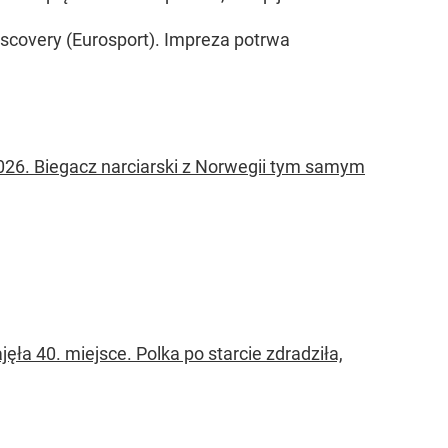
iscovery (Eurosport). Impreza potrwa
2026. Biegacz narciarski z Norwegii tym samym
ła 40. miejsce. Polka po starcie zdradziła,