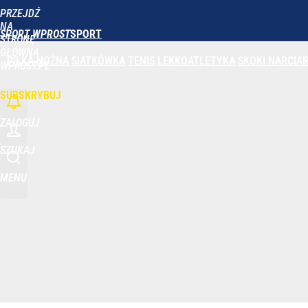
PRZEJDŹ
Udostępnij
0
Skomentuj
NA
SPORT WPROST
STRONĘ
GŁÓWNĄ
PIŁKA NOŻNA
SIATKÓWKA
TENIS
LEKKOATLETYKA
SKOKI NARCIAR
WPROST.PL
SUBSKRYBUJ
ZALOGUJ
SZUKAJ
MENU