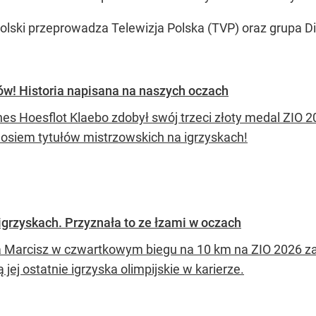
Polski przeprowadza Telewizja Polska (TVP) oraz grupa D
ów! Historia napisana na naszych oczach
es Hoesflot Klaebo zdobył swój trzeci złoty medal ZIO 
 osiem tytułów mistrzowskich na igrzyskach!
 igrzyskach. Przyznała to ze łzami w oczach
a Marcisz w czwartkowym biegu na 10 km na ZIO 2026 zaję
ą jej ostatnie igrzyska olimpijskie w karierze.