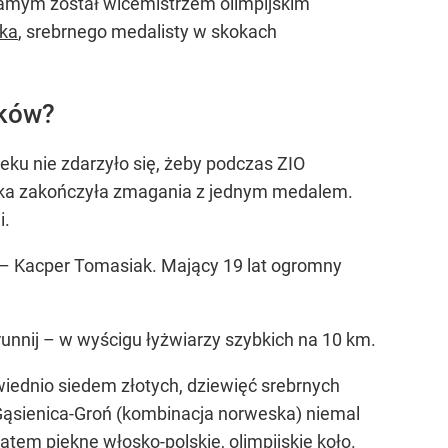
m samym został wicemistrzem olimpijskim
ka
, srebrnego medalisty w skokach
aków?
eku nie zdarzyło się, żeby podczas ZIO
lska zakończyła zmagania z jednym medalem.
i.
 – Kacper Tomasiak. Mający 19 lat ogromny
runnij – w wyścigu łyżwiarzy szybkich na 10 km.
owiednio siedem złotych, dziewięć srebrnych
 Gąsienica-Groń (kombinacja norweska) niemal
atem piękne włosko-polskie, olimpijskie koło.