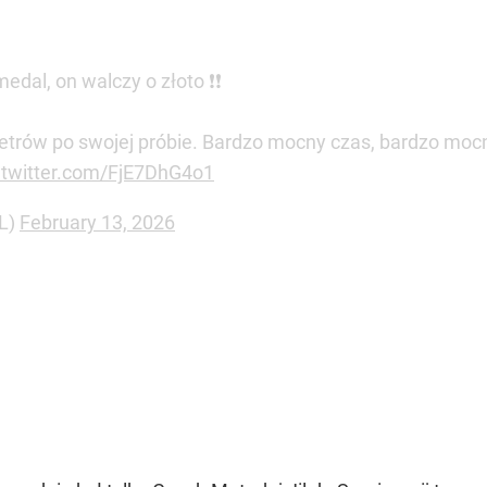
edal, on walczy o złoto ❗❗
etrów po swojej próbie. Bardzo mocny czas, bardzo mocn
.twitter.com/FjE7DhG4o1
PL)
February 13, 2026