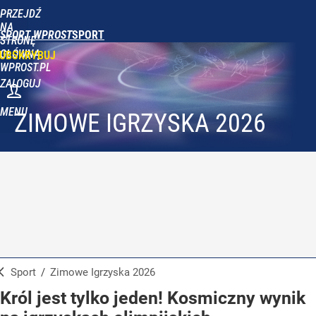
PRZEJDŹ
NA
SPORT WPROST
STRONĘ
GŁÓWNĄ
UBSKRYBUJ
WPROST.PL
ZALOGUJ
MENU
ZIMOWE IGRZYSKA 2026
Sport
/
Zimowe Igrzyska 2026
Król jest tylko jeden! Kosmiczny wynik