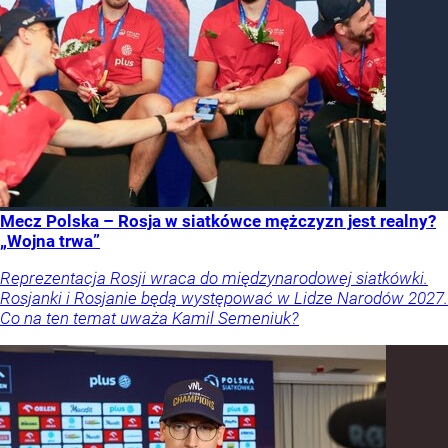
Mecz Polska – Rosja w siatkówce mężczyzn jest realny?
„Wojna trwa”
Reprezentacja Rosji wraca do międzynarodowej siatkówki.
Rosjanki i Rosjanie będą występować w Lidze Narodów 2027.
Co na ten temat uważa Kamil Semeniuk?