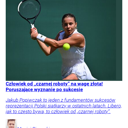
Człowiek od „czarnej roboty” na wagę złota!
Poruszające wyznanie po sukcesie
Jakub Popiwczak to jeden z fundamentów sukcesów
reprezentacji Polski siatkarzy w ostatnich latach. Libero,
jak to często bywa, to człowiek od „czarnej roboty”.