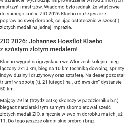
w sztafecie
, wychodząc na prowadzenie wśród zimowych
mistrzyń i mistrzów. Wiadomo było jednak, że właściwie
do samego końca ZIO 2026 Klaebo może jeszcze
poprawiać swój dorobek, celując ostatecznie w sześć(!)
złotych medali na jednej imprezie.
ZIO 2026: Johannes Hoesflot Klaebo
z szóstym złotym medalem!
Klaebo wygrał na igrzyskach we Włoszech kolejno: bieg
łączony 2x10 km, bieg na 10 km techniką dowolną, sprinty
indywidualny i drużynowy oraz sztafetę. Na deser pozostał
triumf w sobotę (tj. 21 lutego) na „królewskim” dystansie
50 km.
Mający 29 lat (trzydziestkę skończy w październiku b.r.)
biegacz narciarski tym samym skompletował sześć
złotych medali ZIO, a łącznie w swoim dorobku ma ich już
11. Do tego jeszcze olimpijskie srebro i brąz.