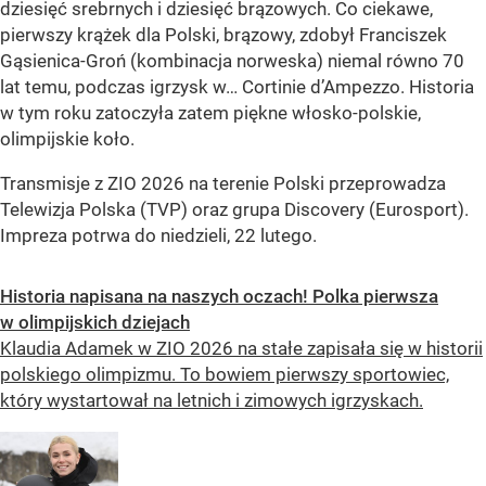
dziesięć srebrnych i dziesięć brązowych. Co ciekawe,
pierwszy krążek dla Polski, brązowy, zdobył Franciszek
Gąsienica-Groń (kombinacja norweska) niemal równo 70
lat temu, podczas igrzysk w… Cortinie d’Ampezzo. Historia
w tym roku zatoczyła zatem piękne włosko-polskie,
olimpijskie koło.
Transmisje z ZIO 2026 na terenie Polski przeprowadza
Telewizja Polska (TVP) oraz grupa Discovery (Eurosport).
Impreza potrwa do niedzieli, 22 lutego.
Historia napisana na naszych oczach! Polka pierwsza
w olimpijskich dziejach
Klaudia Adamek w ZIO 2026 na stałe zapisała się w historii
polskiego olimpizmu. To bowiem pierwszy sportowiec,
który wystartował na letnich i zimowych igrzyskach.