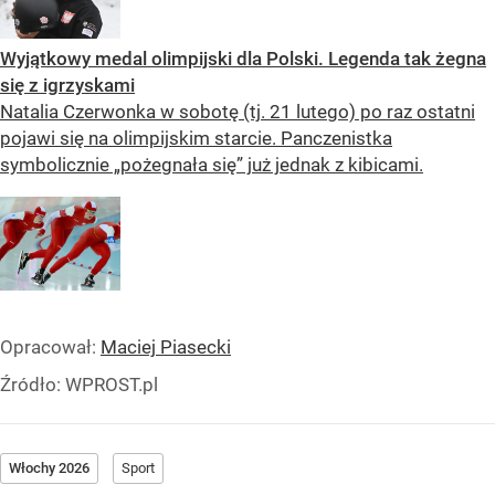
Wyjątkowy medal olimpijski dla Polski. Legenda tak żegna
się z igrzyskami
Natalia Czerwonka w sobotę (tj. 21 lutego) po raz ostatni
pojawi się na olimpijskim starcie. Panczenistka
symbolicznie „pożegnała się” już jednak z kibicami.
Opracował:
Maciej Piasecki
Źródło:
WPROST.pl
Włochy 2026
Sport