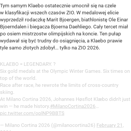
Tym samym Klaebo ostatecznie umocnił się na czele
w klasyfikacji wszech czasów ZIO. W medalowej elicie
wyprzedził rodaczkę Marit Bjoergen, biathlonistę Ole Einar
Bjoerndalen i biegacza Bjoerna Daehliego. Cały tercet miał
po osiem mistrzostw olimpijskich na koncie. Ten pułap
wydawał się być trudny do osiągnięcia, a Klaebo prawie
tyle samo złotych zdobył... tylko na ZIO 2026.
KLAEBO = LEGENDARY. ?
Six gold medals at the Olympic Winter Games. Six times on
top of the world.
Race after race, he rewrote the limits of cross-country
skiing.
At Milano Cortina 2026, Johannes Høsflot Klæbo didn’t just
win — he made history.
#MilanoCortina2026
…
pic.twitter.com/oplNP9BBTS
— Milano Cortina 2026 (@milanocortina26)
February 21,