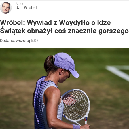
Autor:
Jan Wróbel
Wróbel: Wywiad z Woydyłło o Idze
Świątek obnażył coś znacznie gorszego
Dodano:
wczoraj
6:08