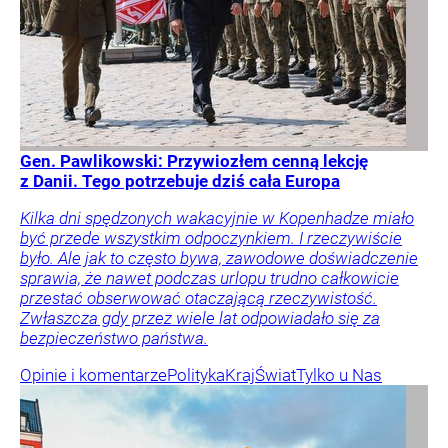
Gen. Pawlikowski: Przywiozłem cenną lekcję
z Danii. Tego potrzebuje dziś cała Europa
Kilka dni spędzonych wakacyjnie w Kopenhadze miało
być przede wszystkim odpoczynkiem. I rzeczywiście
było. Ale jak to często bywa, zawodowe doświadczenie
sprawia, że nawet podczas urlopu trudno całkowicie
przestać obserwować otaczającą rzeczywistość.
Zwłaszcza gdy przez wiele lat odpowiadało się za
bezpieczeństwo państwa.
Opinie i komentarze
Polityka
Kraj
Świat
Tylko u Nas