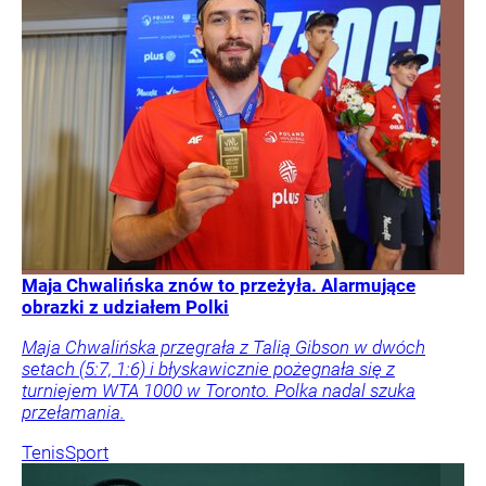
Maja Chwalińska znów to przeżyła. Alarmujące
obrazki z udziałem Polki
Maja Chwalińska przegrała z Talią Gibson w dwóch
setach (5:7, 1:6) i błyskawicznie pożegnała się z
turniejem WTA 1000 w Toronto. Polka nadal szuka
przełamania.
Tenis
Sport