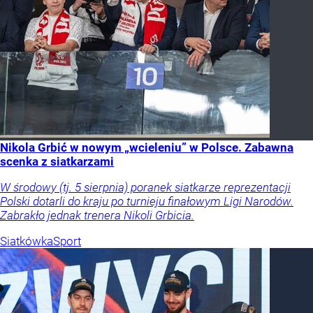
Nikola Grbić w nowym „wcieleniu” w Polsce. Zabawna
scenka z siatkarzami
W środowy (tj. 5 sierpnia) poranek siatkarze reprezentacji
Polski dotarli do kraju po turnieju finałowym Ligi Narodów.
Zabrakło jednak trenera Nikoli Grbicia.
Siatkówka
Sport