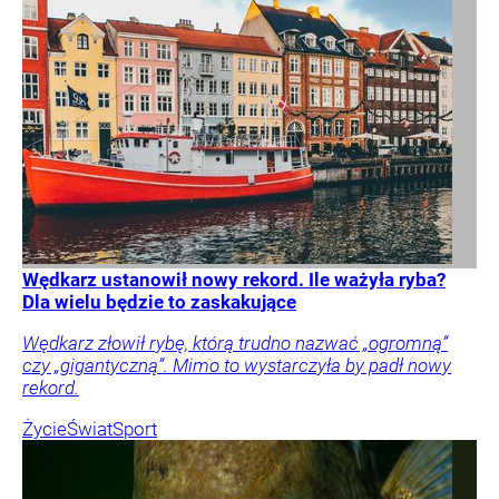
Wędkarz ustanowił nowy rekord. Ile ważyła ryba?
Dla wielu będzie to zaskakujące
Wędkarz złowił rybę, którą trudno nazwać „ogromną”
czy „gigantyczną”. Mimo to wystarczyła by padł nowy
rekord.
Życie
Świat
Sport