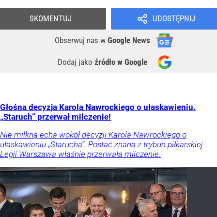
SKOMENTUJ
UDOSTĘPNIJ
Obserwuj nas
w
Google News
Dodaj jako
źródło w Google
Głośna decyzja Karola Nawrockiego o ułaskawieniu.
„Staruch” przerwał milczenie!
Nie milkną echa wokół decyzji Karola Nawrockiego o
ułaskawieniu „Starucha”. Postać znana z trybun piłkarskiej
Legii Warszawa właśnie przerwała milczenie.