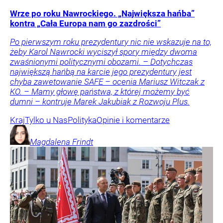
Wrze po roku Nawrockiego. „Największa hańba”
kontra „Cała Europa nam go zazdrości”
Po pierwszym roku prezydentury nic nie wskazuje na to,
żeby Karol Nawrocki wyciszył spory między dwoma
zwaśnionymi politycznymi obozami. – Dotychczas
największą hańbą na karcie jego prezydentury jest
chyba zawetowanie SAFE – ocenia Mariusz Witczak z
KO. – Mamy głowę państwa, z której możemy być
dumni – kontruje Marek Jakubiak z Rozwoju Plus.
Kraj
Tylko u Nas
Polityka
Opinie i komentarze
Magdalena
Frindt