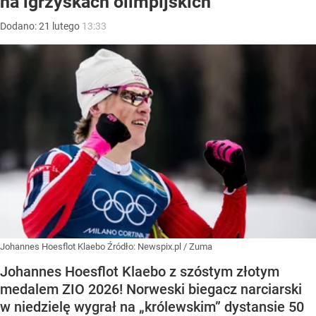
na igrzyskach olimpijskich
Dodano:
21
lutego
13:33
Johannes Hoesflot Klaebo
Źródło:
Newspix.pl
/
Zuma
Johannes Hoesflot Klaebo z szóstym złotym
medalem ZIO 2026! Norweski biegacz narciarski
w niedzielę wygrał na „królewskim” dystansie 50