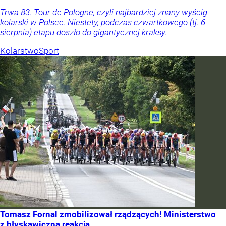
Trwa 83. Tour de Pologne, czyli najbardziej znany wyścig
kolarski w Polsce. Niestety, podczas czwartkowego (tj. 6
sierpnia) etapu doszło do gigantycznej kraksy.
Kolarstwo
Sport
Tomasz Fornal zmobilizował rządzących! Ministerstwo
z błyskawiczną reakcją