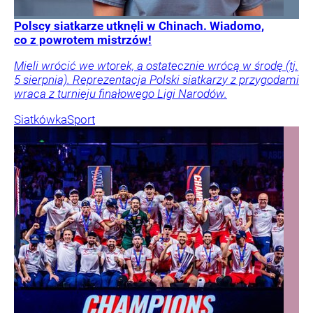
Polscy siatkarze utknęli w Chinach. Wiadomo,
co z powrotem mistrzów!
Mieli wrócić we wtorek, a ostatecznie wrócą w środę (tj.
5 sierpnia). Reprezentacja Polski siatkarzy z przygodami
wraca z turnieju finałowego Ligi Narodów.
Siatkówka
Sport