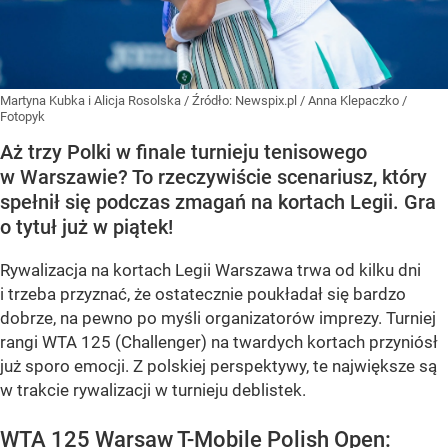
Martyna Kubka i Alicja Rosolska
/ Źródło:
Newspix.pl
/
Anna Klepaczko /
Fotopyk
Aż trzy Polki w finale turnieju tenisowego
w Warszawie? To rzeczywiście scenariusz, który
spełnił się podczas zmagań na kortach Legii. Gra
o tytuł już w piątek!
Rywalizacja na kortach Legii Warszawa trwa od kilku dni
i trzeba przyznać, że ostatecznie poukładał się bardzo
dobrze, na pewno po myśli organizatorów imprezy. Turniej
rangi WTA 125 (Challenger) na twardych kortach przyniósł
już sporo emocji. Z polskiej perspektywy, te największe są
w trakcie rywalizacji w turnieju deblistek.
WTA 125 Warsaw T-Mobile Polish Open: