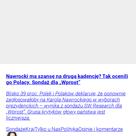
Nawrocki ma szansę na drugą kadencję? Tak ocenili
go Polacy. Sondaż dla „Wprost”
Blisko 39 proc. Polek i Polaków deklaruje, że ponownie
zagłosowałoby na Karola Nawrockiego w wyborach
prezydenckich – wynika z sondażu SW Research dla
„Wprost”. Grupa krytyków głowy państwa jest
liczniejsza.
Sondaże
Kraj
Tylko u Nas
Polityka
Opinie i komentarze