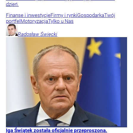
dzień.
Finanse i inwestycje
Firmy i rynki
Gospodarka
Twój
portfel
Motoryzacja
Tylko u Nas
Radosław
Święcki
Iga Świątek została oficjalnie przeproszona.