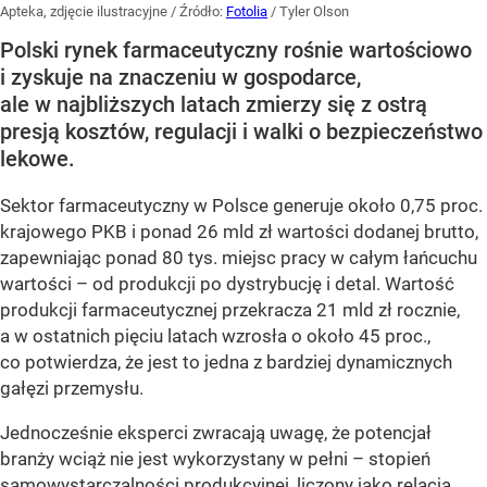
Apteka, zdjęcie ilustracyjne
/ Źródło:
Fotolia
/
Tyler Olson
Polski rynek farmaceutyczny rośnie wartościowo
i zyskuje na znaczeniu w gospodarce,
ale w najbliższych latach zmierzy się z ostrą
presją kosztów, regulacji i walki o bezpieczeństwo
lekowe.
Sektor farmaceutyczny w Polsce generuje około 0,75 proc.
krajowego PKB i ponad 26 mld zł wartości dodanej brutto,
zapewniając ponad 80 tys. miejsc pracy w całym łańcuchu
wartości – od produkcji po dystrybucję i detal. Wartość
produkcji farmaceutycznej przekracza 21 mld zł rocznie,
a w ostatnich pięciu latach wzrosła o około 45 proc.,
co potwierdza, że jest to jedna z bardziej dynamicznych
gałęzi przemysłu.
Jednocześnie eksperci zwracają uwagę, że potencjał
branży wciąż nie jest wykorzystany w pełni – stopień
samowystarczalności produkcyjnej, liczony jako relacja