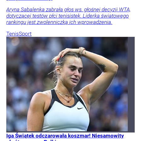
Aryna Sabalenka zabrała głos ws. głośnej decyzji WTA,
dotyczącej testów płci tenisistek. Liderka światowego
rankingu jest zwolenniczką ich wprowadzenia.
Tenis
Sport
Iga Świątek odczarowała koszmar! Niesamowity