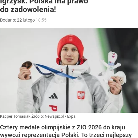
igrzysk. Polska ma prawo
do zadowolenia!
Dodano:
22
lutego
18:55
Kacper Tomasiak
Źródło:
Newspix.pl
/
Expa
Cztery medale olimpijskie z ZIO 2026 do kraju
wywozi reprezentacja Polski. To trzeci najlepszy