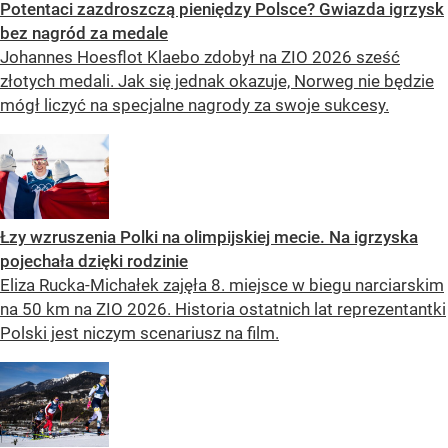
Potentaci zazdroszczą pieniędzy Polsce? Gwiazda igrzysk
bez nagród za medale
Johannes Hoesflot Klaebo zdobył na ZIO 2026 sześć
złotych medali. Jak się jednak okazuje, Norweg nie będzie
mógł liczyć na specjalne nagrody za swoje sukcesy.
Łzy wzruszenia Polki na olimpijskiej mecie. Na igrzyska
pojechała dzięki rodzinie
Eliza Rucka-Michałek zajęła 8. miejsce w biegu narciarskim
na 50 km na ZIO 2026. Historia ostatnich lat reprezentantki
Polski jest niczym scenariusz na film.