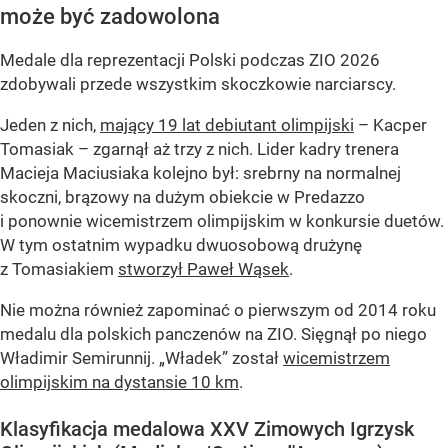
może być zadowolona
Medale dla reprezentacji Polski podczas ZIO 2026
zdobywali przede wszystkim skoczkowie narciarscy.
Jeden z nich,
mający 19 lat debiutant olimpijski
– Kacper
Tomasiak – zgarnął aż trzy z nich. Lider kadry trenera
Macieja Maciusiaka kolejno był: srebrny na normalnej
skoczni, brązowy na dużym obiekcie w Predazzo
i ponownie wicemistrzem olimpijskim w konkursie duetów.
W tym ostatnim wypadku dwuosobową drużynę
z Tomasiakiem
stworzył Paweł Wąsek
.
Nie można również zapominać o pierwszym od 2014 roku
medalu dla polskich panczenów na ZIO. Sięgnął po niego
Władimir Semirunnij. „Władek” został
wicemistrzem
olimpijskim na dystansie 10 km
.
Klasyfikacja medalowa XXV Zimowych Igrzysk