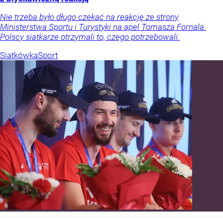
Nie trzeba było długo czekać na reakcję ze strony
Ministerstwa Sportu i Turystyki na apel Tomasza Fornala.
Polscy siatkarze otrzymali to, czego potrzebowali.
Siatkówka
Sport