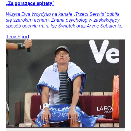
„Za gorszące epitety”
Wizyta Ewa Woydyłło na kanale „Trzeci Serwis” odbiła
się szerokim echem. Znana psycholog w zaskakujący
sposób oceniła m.in. Igę Świątek oraz Arynę Sabalenkę.
Tenis
Sport