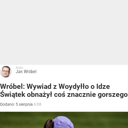
Autor:
Jan Wróbel
Wróbel: Wywiad z Woydyłło o Idze
Świątek obnażył coś znacznie gorszego
Dodano:
5
sierpnia
6:08