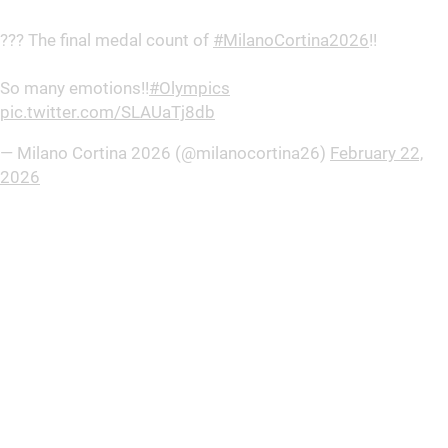
??? The final medal count of
#MilanoCortina2026
!!
So many emotions!!
#Olympics
pic.twitter.com/SLAUaTj8db
— Milano Cortina 2026 (@milanocortina26)
February 22,
2026