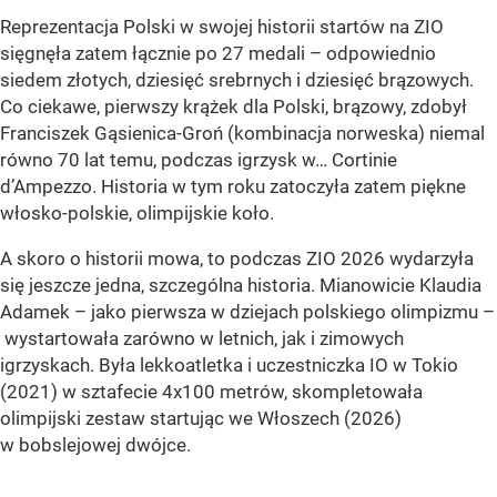
Reprezentacja Polski w swojej historii startów na ZIO
sięgnęła zatem łącznie po 27 medali – odpowiednio
siedem złotych, dziesięć srebrnych i dziesięć brązowych.
Co ciekawe, pierwszy krążek dla Polski, brązowy, zdobył
Franciszek Gąsienica-Groń (kombinacja norweska) niemal
równo 70 lat temu, podczas igrzysk w… Cortinie
d’Ampezzo. Historia w tym roku zatoczyła zatem piękne
włosko-polskie, olimpijskie koło.
A skoro o historii mowa, to podczas ZIO 2026 wydarzyła
się jeszcze jedna, szczególna historia. Mianowicie Klaudia
Adamek – jako pierwsza w dziejach polskiego olimpizmu –
wystartowała zarówno w letnich, jak i zimowych
igrzyskach. Była lekkoatletka i uczestniczka IO w Tokio
(2021) w sztafecie 4x100 metrów, skompletowała
olimpijski zestaw startując we Włoszech (2026)
w bobslejowej dwójce.