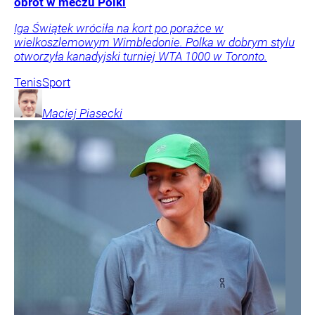
obrót w meczu Polki
Iga Świątek wróciła na kort po porażce w
wielkoszlemowym Wimbledonie. Polka w dobrym stylu
otworzyła kanadyjski turniej WTA 1000 w Toronto.
Tenis
Sport
Maciej
Piasecki