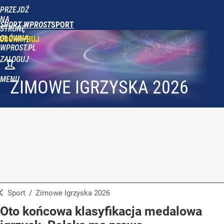
PRZEJDŹ
NA
SPORT WPROST
STRONĘ
GŁÓWNĄ
UBSKRYBUJ
WPROST.PL
ZALOGUJ
MENU
ZIMOWE IGRZYSKA 2026
Sport
/
Zimowe Igrzyska 2026
Oto końcowa klasyfikacja medalowa