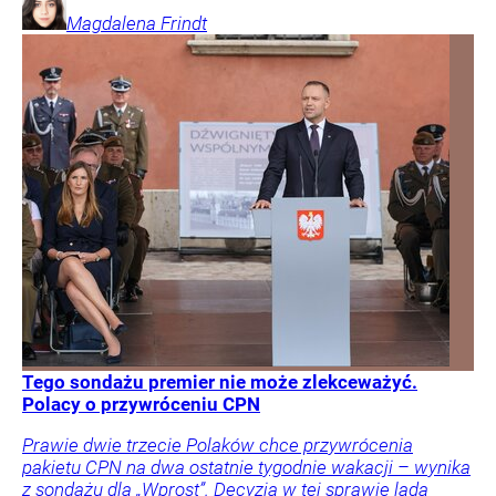
Magdalena
Frindt
Tego sondażu premier nie może zlekceważyć.
Polacy o przywróceniu CPN
Prawie dwie trzecie Polaków chce przywrócenia
pakietu CPN na dwa ostatnie tygodnie wakacji – wynika
z sondażu dla „Wprost”. Decyzja w tej sprawie lada