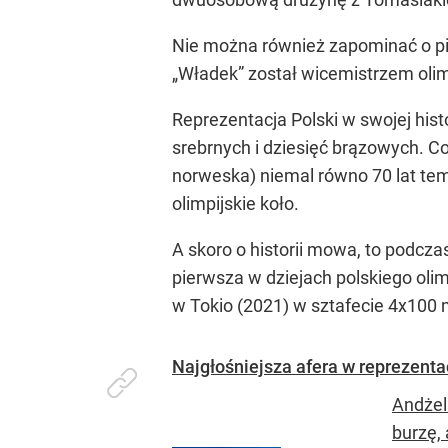
Nie można również zapominać o pi
„Władek” został wicemistrzem olim
Reprezentacja Polski w swojej hist
srebrnych i dziesięć brązowych. C
norweska) niemal równo 70 lat tem
olimpijskie koło.
A skoro o historii mowa, to podcza
pierwsza w dziejach polskiego olim
w Tokio (2021) w sztafecie 4x100 
Najgłośniejsza afera w reprezenta
Andżel
burzę, 