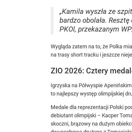
„Kamila wyszła ze szpit
bardzo obolała. Resztę
PKOl, przekazanym WP
Wygląda zatem na to, że Polka mia
na trasy short tracku i jeszcze ni
ZIO 2026: Cztery medale
Igrzyska na Półwyspie Apenińskim 
to najlepszy występ olimpijskiej d
Medale dla reprezentacji Polski p
debiutant olimpijski – Kacper Toma
skoczni, brązowy na dużym obiekc
dwuosobową drużynę z Tomasiaki