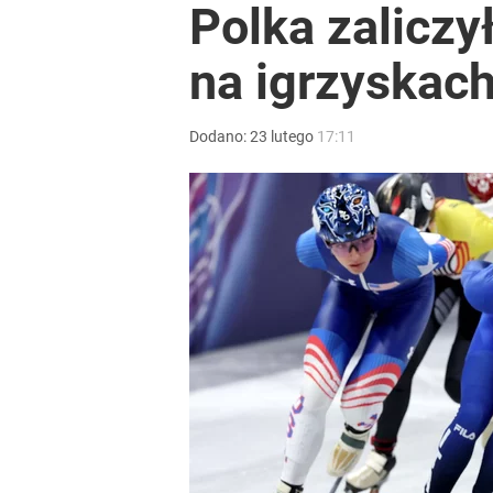
Polka zalicz
na igrzyskach
Dodano:
23
lutego
17:11