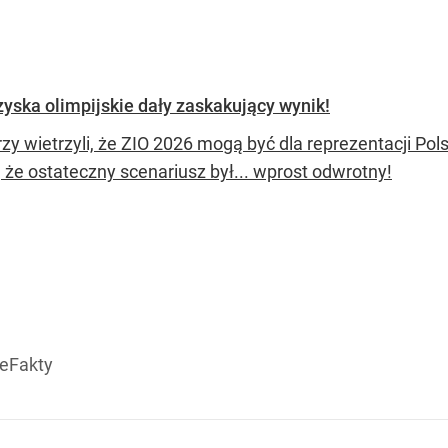
zyska olimpijskie dały zaskakujący wynik!
zy wietrzyli, że ZIO 2026 mogą być dla reprezentacji Pol
 że ostateczny scenariusz był... wprost odwrotny!
eFakty