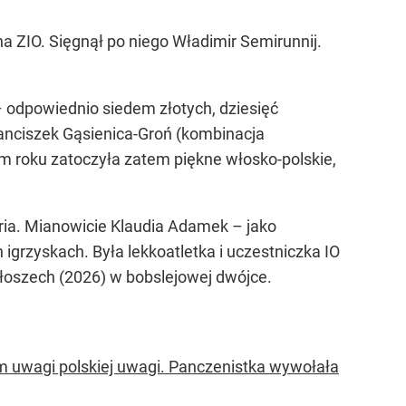
 ZIO. Sięgnął po niego Władimir Semirunnij.
 – odpowiednio siedem złotych, dziesięć
ranciszek Gąsienica-Groń (kombinacja
ym roku zatoczyła zatem piękne włosko-polskie,
oria. Mianowicie Klaudia Adamek – jako
igrzyskach. Była lekkoatletka i uczestniczka IO
Włoszech (2026) w bobslejowej dwójce.
rum uwagi polskiej uwagi. Panczenistka wywołała