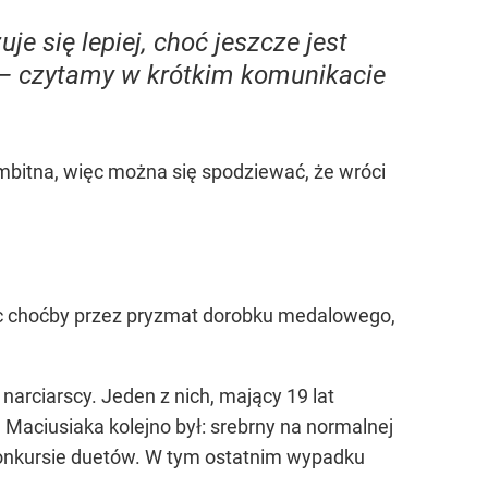
e się lepiej, choć jeszcze jest
” – czytamy w krótkim komunikacie
mbitna, więc można się spodziewać, że wróci
jąc choćby przez pryzmat dorobku medalowego,
arciarscy. Jeden z nich, mający 19 lat
a Maciusiaka kolejno był: srebrny na normalnej
konkursie duetów. W tym ostatnim wypadku