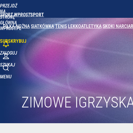
PRZEJDŹ
Udostępnij
1
Skomentuj
NA
SPORT WPROST
STRONĘ
GŁÓWNĄ
PIŁKA NOŻNA
SIATKÓWKA
TENIS
LEKKOATLETYKA
SKOKI NARCIAR
WPROST.PL
SUBSKRYBUJ
ZALOGUJ
SZUKAJ
MENU
ZIMOWE IGRZYSKA