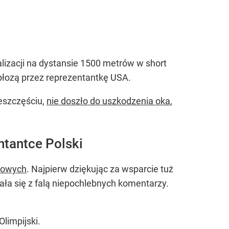
alizacji na dystansie 1500 metrów w short
płozą przez reprezentantkę USA.
ieszczęściu,
nie doszło do uszkodzenia oka
,
ntantce Polski
iowych
. Najpierw dziękując za wsparcie tuż
ła się z falą niepochlebnych komentarzy.
Olimpijski.