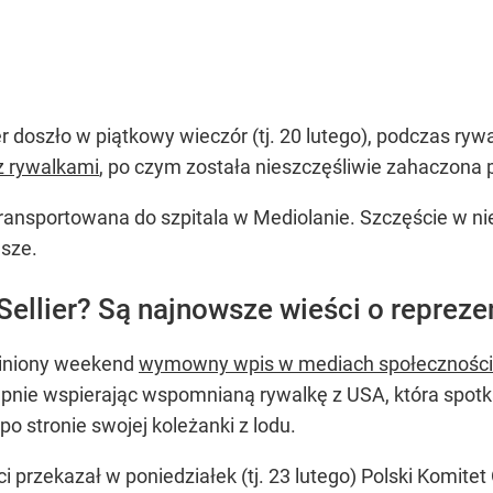
r doszło w piątkowy wieczór (tj. 20 lutego), podczas ryw
z rywalkami
, po czym została nieszczęśliwie zahaczona 
etransportowana do szpitala w Mediolanie. Szczęście w n
jsze.
ellier? Są najnowsze wieści o repreze
iniony weekend
wymowny wpis w mediach społecznośc
pnie wspierając wspomnianą rywalkę z USA, która spotka
po stronie swojej koleżanki z lodu.
i przekazał w poniedziałek (tj. 23 lutego) Polski Komitet 