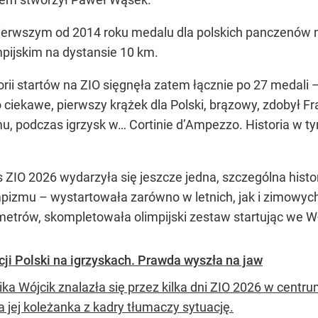
erwszym od 2014 roku medalu dla polskich panczenów na
pijskim na dystansie 10 km.
orii startów na ZIO sięgnęła zatem łącznie po 27 medali
o ciekawe, pierwszy krążek dla Polski, brązowy, zdobył F
u, podczas igrzysk w… Cortinie d’Ampezzo. Historia w t
s ZIO 2026 wydarzyła się jeszcze jedna, szczególna hist
pizmu – wystartowała zarówno w letnich, jak i zimowych 
metrów, skompletowała olimpijski zestaw startując we 
cji Polski na igrzyskach. Prawda wyszła na jaw
ika Wójcik znalazła się przez kilka dni ZIO 2026 w cent
a jej koleżanka z kadry tłumaczy sytuację.