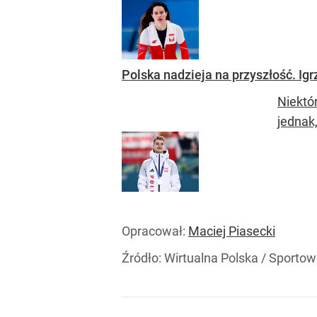
Polska nadzieja na przyszłość. Igr
Niektór
jednak,
Opracował:
Maciej Piasecki
Źródło:
Wirtualna Polska
/
Sportow