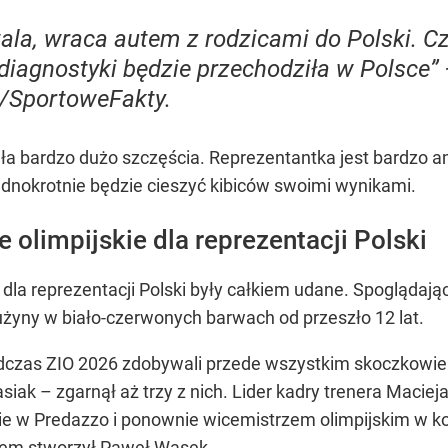
ala, wraca autem z rodzicami do Polski. Czuj
 diagnostyki będzie przechodziła w Polsce
/SportoweFakty.
ła bardzo dużo szczęścia. Reprezentantka jest bardzo a
ejednokrotnie będzie cieszyć kibiców swoimi wynikami.
 olimpijskie dla reprezentacji Polski
dla reprezentacji Polski były całkiem udane. Spogląda
rużyny w biało-czerwonych barwach od przeszło 12 lat.
odczas ZIO 2026 zdobywali przede wszystkim skoczkowie n
siak – zgarnął aż trzy z nich. Lider kadry trenera Maciej
ie w Predazzo i ponownie wicemistrzem olimpijskim w 
em stworzył Paweł Wąsek.