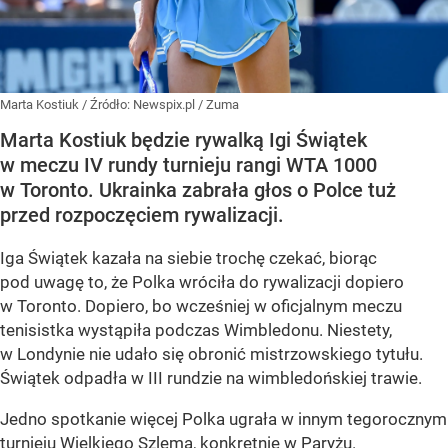
Marta Kostiuk
/ Źródło:
Newspix.pl
/
Zuma
Marta Kostiuk będzie rywalką Igi Świątek
w meczu IV rundy turnieju rangi WTA 1000
w Toronto. Ukrainka zabrała głos o Polce tuż
przed rozpoczęciem rywalizacji.
Iga Świątek kazała na siebie trochę czekać, biorąc
pod uwagę to, że Polka wróciła do rywalizacji dopiero
w Toronto. Dopiero, bo wcześniej w oficjalnym meczu
tenisistka wystąpiła podczas Wimbledonu. Niestety,
w Londynie nie udało się obronić mistrzowskiego tytułu.
Świątek odpadła w III rundzie na wimbledońskiej trawie.
Jedno spotkanie więcej Polka ugrała w innym tegorocznym
turnieju Wielkiego Szlema, konkretnie w Paryżu.