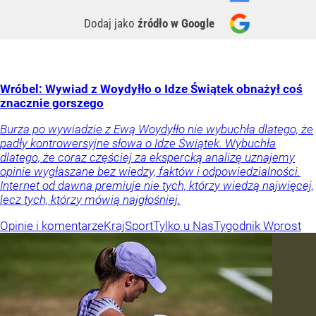
Dodaj jako
źródło w Google
Wróbel: Wywiad z Woydyłło o Idze Świątek obnażył coś
znacznie gorszego
Burza po wywiadzie z Ewą Woydyłło nie wybuchła dlatego, że
padły kontrowersyjne słowa o Idze Świątek. Wybuchła
dlatego, że coraz częściej za ekspercką analizę uznajemy
opinie wygłaszane bez wiedzy, faktów i odpowiedzialności.
Internet od dawna premiuje nie tych, którzy wiedzą najwięcej,
lecz tych, którzy mówią najgłośniej.
Opinie i komentarze
Kraj
Sport
Tylko u Nas
Tygodnik Wprost