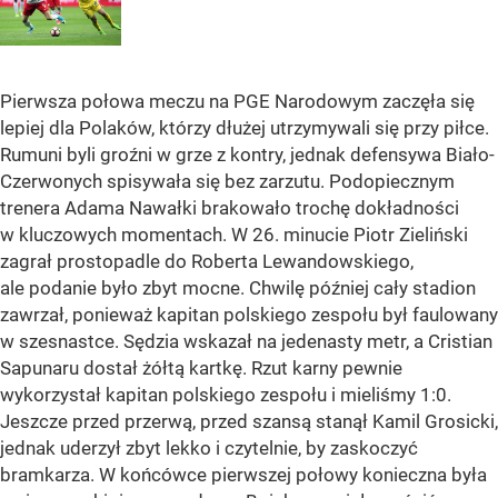
Pierwsza połowa meczu na PGE Narodowym zaczęła się
lepiej dla Polaków, którzy dłużej utrzymywali się przy piłce.
Rumuni byli groźni w grze z kontry, jednak defensywa Biało-
Czerwonych spisywała się bez zarzutu. Podopiecznym
trenera Adama Nawałki brakowało trochę dokładności
w kluczowych momentach. W 26. minucie Piotr Zieliński
zagrał prostopadle do Roberta Lewandowskiego,
ale podanie było zbyt mocne. Chwilę później cały stadion
zawrzał, ponieważ kapitan polskiego zespołu był faulowany
w szesnastce. Sędzia wskazał na jedenasty metr, a Cristian
Sapunaru dostał żółtą kartkę. Rzut karny pewnie
wykorzystał kapitan polskiego zespołu i mieliśmy 1:0.
Jeszcze przed przerwą, przed szansą stanął Kamil Grosicki,
jednak uderzył zbyt lekko i czytelnie, by zaskoczyć
bramkarza. W końcówce pierwszej połowy konieczna była