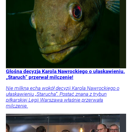
Głośna decyzja Karola Nawrockiego o ułaskawieniu.
„Staruch” przerwał milczenie!
Nie milkną echa wokół decyzji Karola Nawrockiego o
ułaskawieniu „Starucha”. Postać znana z trybun
piłkarskiej Legii Warszawa właśnie przerwała
milczenie.