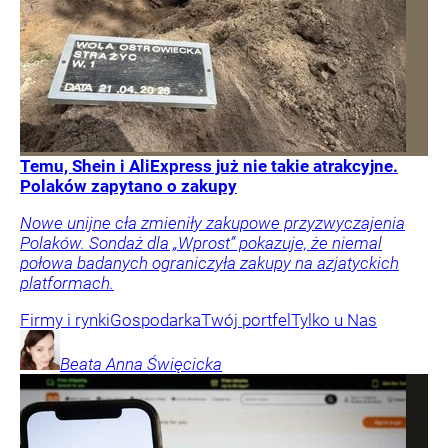
Temu, Shein i AliExpress już nie takie atrakcyjne.
Polaków zapytano o zakupy
Nowe unijne cła zmieniły zakupowe przyzwyczajenia
Polaków. Sondaż dla „Wprost” pokazuje, że niemal
połowa badanych ograniczyła zakupy na azjatyckich
platformach.
Firmy i rynki
Gospodarka
Twój portfel
Tylko u Nas
Beata Anna
Święcicka