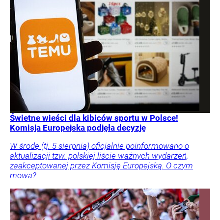
Świetne wieści dla kibiców sportu w Polsce!
Komisja Europejska podjęła decyzję
W środę (tj. 5 sierpnia) oficjalnie poinformowano o
aktualizacji tzw. polskiej liście ważnych wydarzeń,
zaakceptowanej przez Komisję Europejską. O czym
mowa?