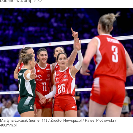
Dodano:
wczoraj
15:32
Martyna Łukasik (numer 11)
/ Źródło:
Newspix.pl
/
Pawel Piotrowski /
400mm.pl