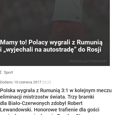
Mamy to! Polacy wygrali z Rumunią
i „wyjechali na autostradę” do Rosji
Robert Lewandowski
Źródło:
Newspix.pl
/
LUKASZ
GROCHALA/CYFRASPORT
Sport
Dodano:
10
czerwca
2017
23:23
Polska wygrała z Rumunią 3:1 w kolejnym meczu
eliminacji mistrzostw świata. Trzy bramki
dla Biało-Czerwonych zdobył Robert
Lewandowski. Honorowe trafienie dla gości