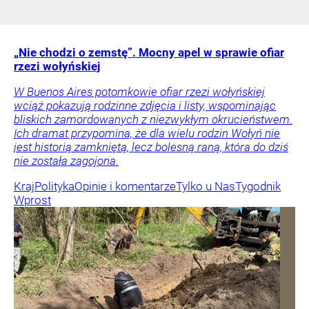
„Nie chodzi o zemstę”. Mocny apel w sprawie ofiar
rzezi wołyńskiej
W Buenos Aires potomkowie ofiar rzezi wołyńskiej
wciąż pokazują rodzinne zdjęcia i listy, wspominając
bliskich zamordowanych z niezwykłym okrucieństwem.
Ich dramat przypomina, że dla wielu rodzin Wołyń nie
jest historią zamkniętą, lecz bolesną raną, która do dziś
nie została zagojona.
Kraj
Polityka
Opinie i komentarze
Tylko u Nas
Tygodnik
Wprost