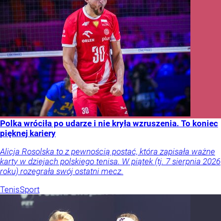
Polka wróciła po udarze i nie kryła wzruszenia. To koniec
pięknej kariery
Alicja Rosolska to z pewnością postać, która zapisała ważne
karty w dziejach polskiego tenisa. W piątek (tj. 7 sierpnia 2026
roku) rozegrała swój ostatni mecz.
Tenis
Sport