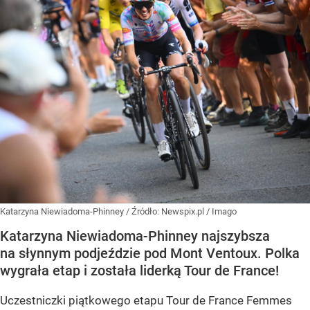
Katarzyna Niewiadoma-Phinney
/ Źródło:
Newspix.pl
/
Imago
Katarzyna Niewiadoma-Phinney najszybsza
na słynnym podjeździe pod Mont Ventoux. Polka
wygrała etap i została liderką Tour de France!
Uczestniczki piątkowego etapu Tour de France Femmes