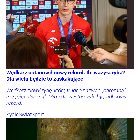
Wędkarz ustanowił nowy rekord. Ile ważyła ryba?
Dla wielu będzie to zaskakujące
Wędkarz złowił rybę, którą trudno nazwać „ogromną”
czy „gigantyczną”. Mimo to wystarczyła by padł nowy
rekord.
Życie
Świat
Sport