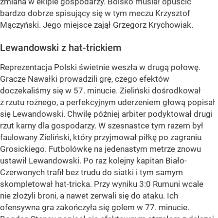
zmiana w ekipie gospodarzy. Boisko musiał opuścić
bardzo dobrze spisujący się w tym meczu Krzysztof
Mączyński. Jego miejsce zajął Grzegorz Krychowiak.
Lewandowski z hat-trickiem
Reprezentacja Polski świetnie weszła w drugą połowę.
Gracze Nawałki prowadzili grę, czego efektów
doczekaliśmy się w 57. minucie. Zieliński dośrodkował
z rzutu rożnego, a perfekcyjnym uderzeniem głową popisał
się Lewandowski. Chwilę później arbiter podyktował drugi
rzut karny dla gospodarzy. W szesnastce tym razem był
faulowany Zieliński, który przyjmował piłkę po zagraniu
Grosickiego. Futbolówkę na jedenastym metrze znowu
ustawił Lewandowski. Po raz kolejny kapitan Biało-
Czerwonych trafił bez trudu do siatki i tym samym
skompletował hat-tricka. Przy wyniku 3:0 Rumuni wcale
nie złożyli broni, a nawet zerwali się do ataku. Ich
ofensywna gra zakończyła się golem w 77. minucie.