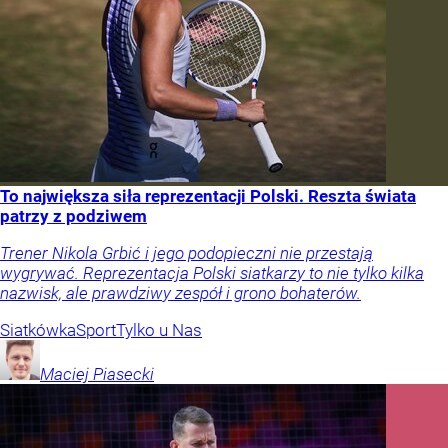
To największa siła reprezentacji Polski. Reszta świata
patrzy z podziwem
Trener Nikola Grbić i jego podopieczni nie przestają
wygrywać. Reprezentacja Polski siatkarzy to nie tylko kilka
nazwisk, ale prawdziwy zespół i grono bohaterów.
Siatkówka
Sport
Tylko u Nas
Maciej
Piasecki