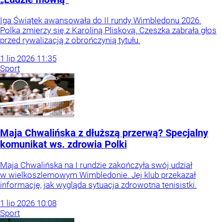
Iga Świątek awansowała do II rundy Wimbledonu 2026.
Polka zmierzy się z Karoliną Pliskovą. Czeszka zabrała głos
przed rywalizacją z obrończynią tytułu.
1
lip
2026
11:35
Sport
Maja Chwalińska z dłuższą przerwą? Specjalny
komunikat ws. zdrowia Polki
Maja Chwalińska na I rundzie zakończyła swój udział
w wielkoszlemowym Wimbledonie. Jej klub przekazał
informację, jak wygląda sytuacja zdrowotna tenisistki.
1
lip
2026
10:08
Sport