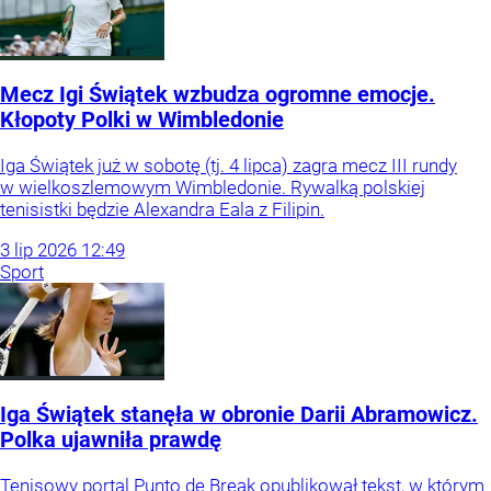
Mecz Igi Świątek wzbudza ogromne emocje.
Kłopoty Polki w Wimbledonie
Iga Świątek już w sobotę (tj. 4 lipca) zagra mecz III rundy
w wielkoszlemowym Wimbledonie. Rywalką polskiej
tenisistki będzie Alexandra Eala z Filipin.
3
lip
2026
12:49
Sport
Iga Świątek stanęła w obronie Darii Abramowicz.
Polka ujawniła prawdę
Tenisowy portal Punto de Break opublikował tekst, w którym