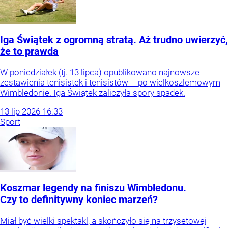
Iga Świątek z ogromną stratą. Aż trudno uwierzyć,
że to prawda
W poniedziałek (tj. 13 lipca) opublikowano najnowsze
zestawienia tenisistek i tenisistów – po wielkoszlemowym
Wimbledonie. Iga Świątek zaliczyła spory spadek.
13
lip
2026
16:33
Sport
Koszmar legendy na finiszu Wimbledonu.
Czy to definitywny koniec marzeń?
Miał być wielki spektakl, a skończyło się na trzysetowej