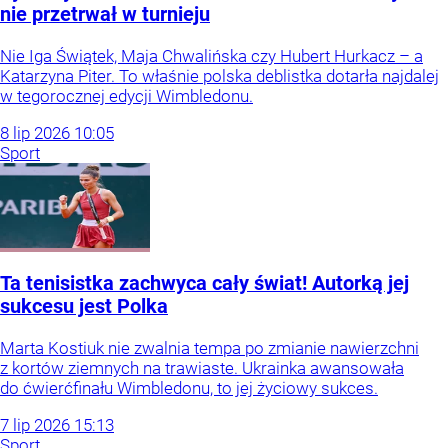
nie przetrwał w turnieju
Nie Iga Świątek, Maja Chwalińska czy Hubert Hurkacz – a
Katarzyna Piter. To właśnie polska deblistka dotarła najdalej
w tegorocznej edycji Wimbledonu.
8
lip
2026
10:05
Sport
Ta tenisistka zachwyca cały świat! Autorką jej
sukcesu jest Polka
Marta Kostiuk nie zwalnia tempa po zmianie nawierzchni
z kortów ziemnych na trawiaste. Ukrainka awansowała
do ćwierćfinału Wimbledonu, to jej życiowy sukces.
7
lip
2026
15:13
Sport