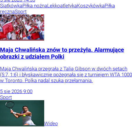
Siatkówka
Piłka nożna
Lekkoatletyka
Koszykówka
Piłka
ręczna
Sport
Maja Chwalińska znów to przeżyła. Alarmujące
obrazki z udziałem Polki
Maja Chwalińska przegrała z Talią Gibson w dwóch setach
(5:7, 1:6) i błyskawicznie pożegnała się z turniejem WTA 1000
w Toronto. Polka nadal szuka przełamania.
5
sie
2026
9:00
Sport
Wideo