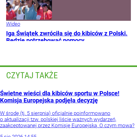
Wideo
Iga Świątek zwróciła się do kibiców z Polski.
Będzie potrzebować pomocy
CZYTAJ TAKŻE
Świetne wieści dla kibiców sportu w Polsce!
Komisja Europejska podjęła decyzję
W środę (tj. 5 sierpnia) oficjalnie poinformowano
o aktualizacji tzw. polskiej liście ważnych wydarzeń,
zaakceptowanej przez Komisję Europejską. O czym mowa?
5
sie
2026
14:55