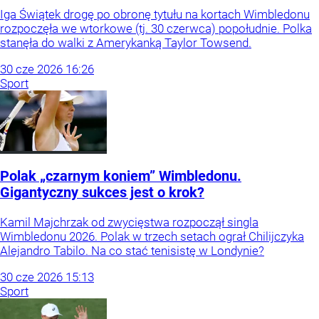
Iga Świątek drogę po obronę tytułu na kortach Wimbledonu
rozpoczęła we wtorkowe (tj. 30 czerwca) popołudnie. Polka
stanęła do walki z Amerykanką Taylor Towsend.
30
cze
2026
16:26
Sport
Polak „czarnym koniem” Wimbledonu.
Gigantyczny sukces jest o krok?
Kamil Majchrzak od zwycięstwa rozpoczął singla
Wimbledonu 2026. Polak w trzech setach ograł Chilijczyka
Alejandro Tabilo. Na co stać tenisistę w Londynie?
30
cze
2026
15:13
Sport