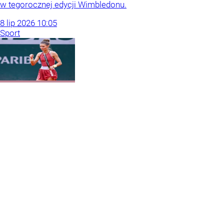
w tegorocznej edycji Wimbledonu.
8
lip
2026
10:05
Sport