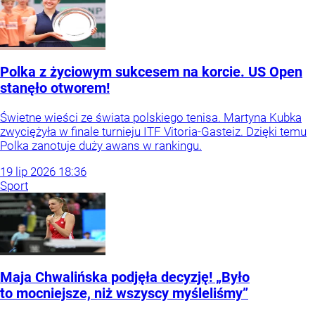
Polka z życiowym sukcesem na korcie. US Open
stanęło otworem!
Świetne wieści ze świata polskiego tenisa. Martyna Kubka
zwyciężyła w finale turnieju ITF Vitoria-Gasteiz. Dzięki temu
Polka zanotuje duży awans w rankingu.
19
lip
2026
18:36
Sport
Maja Chwalińska podjęła decyzję! „Było
to mocniejsze, niż wszyscy myśleliśmy”