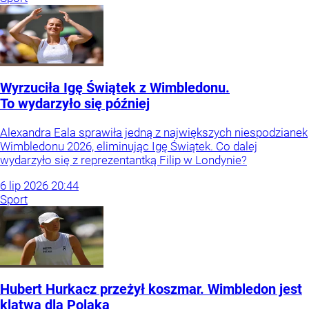
Wyrzuciła Igę Świątek z Wimbledonu.
To wydarzyło się później
Alexandra Eala sprawiła jedną z największych niespodzianek
Wimbledonu 2026, eliminując Igę Świątek. Co dalej
wydarzyło się z reprezentantką Filip w Londynie?
6
lip
2026
20:44
Sport
Hubert Hurkacz przeżył koszmar. Wimbledon jest
klątwą dla Polaka