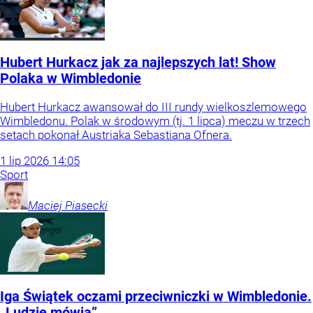
Hubert Hurkacz jak za najlepszych lat! Show
Polaka w Wimbledonie
Hubert Hurkacz awansował do III rundy wielkoszlemowego
Wimbledonu. Polak w środowym (tj. 1 lipca) meczu w trzech
setach pokonał Austriaka Sebastiana Ofnera.
1
lip
2026
14:05
Sport
Maciej
Piasecki
Iga Świątek oczami przeciwniczki w Wimbledonie.
„Ludzie mówią”