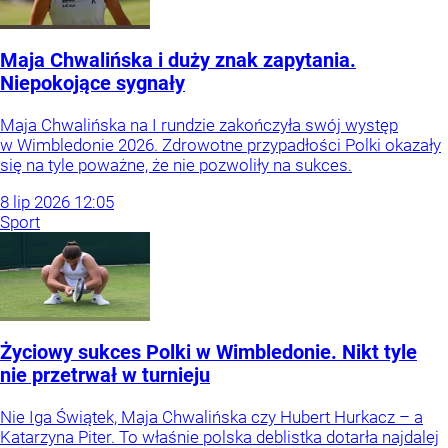
Maja Chwalińska i duży znak zapytania.
Niepokojące sygnały
Maja Chwalińska na I rundzie zakończyła swój występ
w Wimbledonie 2026. Zdrowotne przypadłości Polki okazały
się na tyle poważne, że nie pozwoliły na sukces.
8
lip
2026
12:05
Sport
Życiowy sukces Polki w Wimbledonie. Nikt tyle
nie przetrwał w turnieju
Nie Iga Świątek, Maja Chwalińska czy Hubert Hurkacz – a
Katarzyna Piter. To właśnie polska deblistka dotarła najdalej