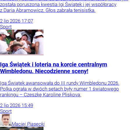
została poruszona kwestia Igi Świątek i jej współpracy
z Darią Abramowicz. Głos zabrała tenisistka.
2
lip
2026
17:07
Sport
Iga Świątek i loteria na korcie centralnym
Wimbledonu. Niecodzienne sceny!
Iga Świątek awansowała do III rundy Wimbledonu 2026.
Polka ograła w dwóch setach były numer 1 światowego
rankingu – Czeszkę Karolinę Pliskovą.
2
lip
2026
15:49
Sport
Maciej
Piasecki