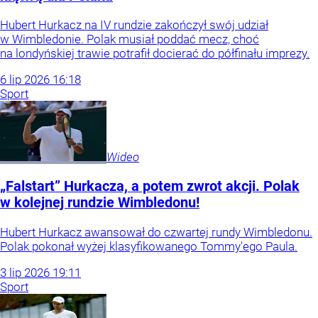
Hubert Hurkacz na IV rundzie zakończył swój udział
w Wimbledonie. Polak musiał poddać mecz, choć
na londyńskiej trawie potrafił docierać do półfinału imprezy.
6
lip
2026
16:18
Sport
Wideo
„Falstart” Hurkacza, a potem zwrot akcji. Polak
w kolejnej rundzie Wimbledonu!
Hubert Hurkacz awansował do czwartej rundy Wimbledonu.
Polak pokonał wyżej klasyfikowanego Tommy'ego Paula.
3
lip
2026
19:11
Sport