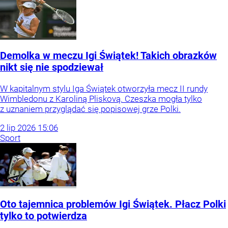
Demolka w meczu Igi Świątek! Takich obrazków
nikt się nie spodziewał
W kapitalnym stylu Iga Świątek otworzyła mecz II rundy
Wimbledonu z Karoliną Pliskovą. Czeszka mogła tylko
z uznaniem przyglądać się popisowej grze Polki.
2
lip
2026
15:06
Sport
Oto tajemnica problemów Igi Świątek. Płacz Polki
tylko to potwierdza