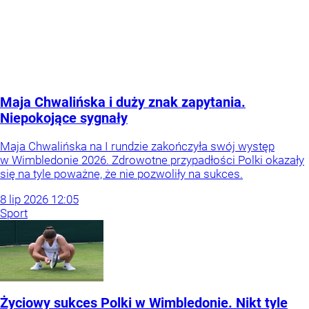
Maja Chwalińska i duży znak zapytania.
Niepokojące sygnały
Maja Chwalińska na I rundzie zakończyła swój występ
w Wimbledonie 2026. Zdrowotne przypadłości Polki okazały
się na tyle poważne, że nie pozwoliły na sukces.
8
lip
2026
12:05
Sport
Życiowy sukces Polki w Wimbledonie. Nikt tyle