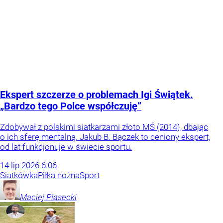
Ekspert szczerze o problemach Igi Świątek.
„Bardzo tego Polce współczuję”
Zdobywał z polskimi siatkarzami złoto MŚ (2014), dbając
o ich sferę mentalną. Jakub B. Bączek to ceniony ekspert,
od lat funkcjonuje w świecie sportu.
14
lip
2026
6:06
Siatkówka
Piłka nożna
Sport
Maciej
Piasecki