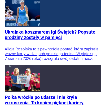
Ukrainka koszmarem Igi Świątek? Popsute
urodziny zostały w pamięci
Alicja Rosolska to z pewnością postać, która zapisała
ważne karty w dziejach polskiego tenisa. W piątek (tj.
7 sierpnia 2026 roku) rozegrała swój ostatni mecz.
Polka wróciła po udarze i nie kryła
wzruszenia. To koniec pięknej kariery