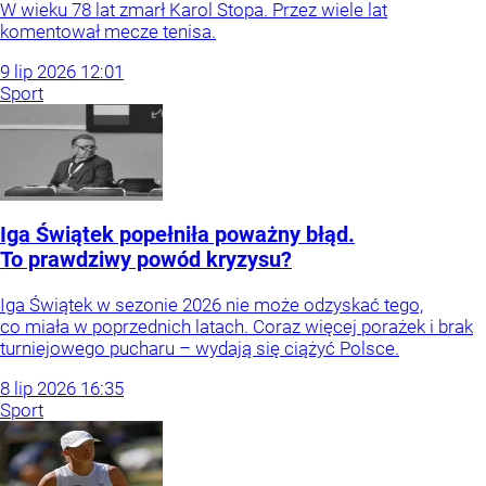
W wieku 78 lat zmarł Karol Stopa. Przez wiele lat
komentował mecze tenisa.
9
lip
2026
12:01
Sport
Iga Świątek popełniła poważny błąd.
To prawdziwy powód kryzysu?
Iga Świątek w sezonie 2026 nie może odzyskać tego,
co miała w poprzednich latach. Coraz więcej porażek i brak
turniejowego pucharu – wydają się ciążyć Polsce.
8
lip
2026
16:35
Sport