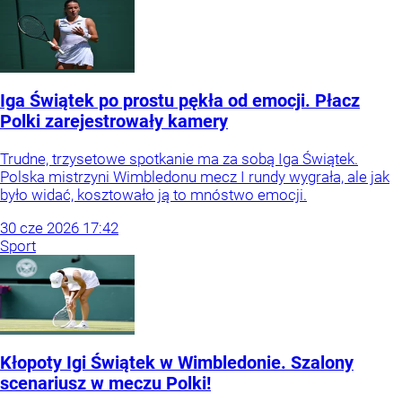
Iga Świątek po prostu pękła od emocji. Płacz
Polki zarejestrowały kamery
Trudne, trzysetowe spotkanie ma za sobą Iga Świątek.
Polska mistrzyni Wimbledonu mecz I rundy wygrała, ale jak
było widać, kosztowało ją to mnóstwo emocji.
30
cze
2026
17:42
Sport
Kłopoty Igi Świątek w Wimbledonie. Szalony
scenariusz w meczu Polki!