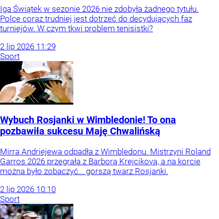
Iga Świątek w sezonie 2026 nie zdobyła żadnego tytułu.
Polce coraz trudniej jest dotrzeć do decydujących faz
turniejów. W czym tkwi problem tenisistki?
2
lip
2026
11:29
Sport
Wybuch Rosjanki w Wimbledonie! To ona
pozbawiła sukcesu Maję Chwalińską
Mirra Andriejewa odpadła z Wimbledonu. Mistrzyni Roland
Garros 2026 przegrała z Barborą Krejcikovą, a na korcie
można było zobaczyć... gorszą twarz Rosjanki.
2
lip
2026
10:10
Sport