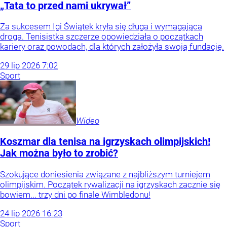
„Tata to przed nami ukrywał”
Za sukcesem Igi Świątek kryła się długa i wymagająca
droga. Tenisistka szczerze opowiedziała o początkach
kariery oraz powodach, dla których założyła swoją fundację.
29
lip
2026
7:02
Sport
Wideo
Koszmar dla tenisa na igrzyskach olimpijskich!
Jak można było to zrobić?
Szokujące doniesienia związane z najbliższym turniejem
olimpijskim. Początek rywalizacji na igrzyskach zacznie się
bowiem... trzy dni po finale Wimbledonu!
24
lip
2026
16:23
Sport