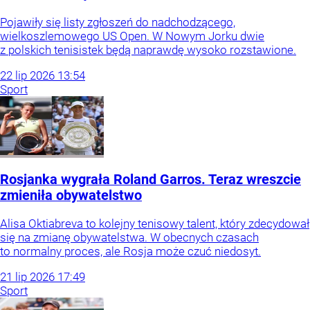
Pojawiły się listy zgłoszeń do nadchodzącego,
wielkoszlemowego US Open. W Nowym Jorku dwie
z polskich tenisistek będą naprawdę wysoko rozstawione.
22
lip
2026
13:54
Sport
Rosjanka wygrała Roland Garros. Teraz wreszcie
zmieniła obywatelstwo
Alisa Oktiabreva to kolejny tenisowy talent, który zdecydował
się na zmianę obywatelstwa. W obecnych czasach
to normalny proces, ale Rosja może czuć niedosyt.
21
lip
2026
17:49
Sport