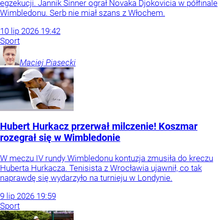
egzekucji. Jannik Sinner ograł Novaka Djokovicia w półfinale
Wimbledonu. Serb nie miał szans z Włochem.
10
lip
2026
19:42
Sport
Maciej
Piasecki
Hubert Hurkacz przerwał milczenie! Koszmar
rozegrał się w Wimbledonie
W meczu IV rundy Wimbledonu kontuzja zmusiła do kreczu
Huberta Hurkacza. Tenisista z Wrocławia ujawnił, co tak
naprawdę się wydarzyło na turnieju w Londynie.
9
lip
2026
19:59
Sport