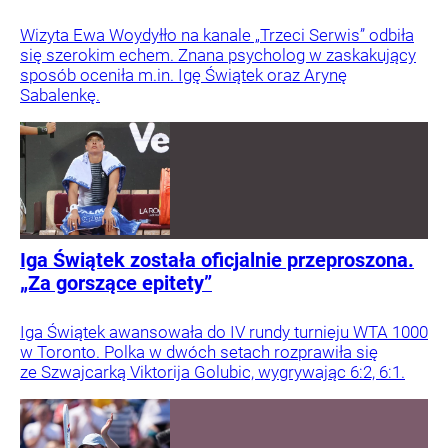
Wizyta Ewa Woydyłło na kanale „Trzeci Serwis” odbiła
się szerokim echem. Znana psycholog w zaskakujący
sposób oceniła m.in. Igę Świątek oraz Arynę
Sabalenkę.
Iga Świątek została oficjalnie przeproszona.
„Za gorszące epitety”
Iga Świątek awansowała do IV rundy turnieju WTA 1000
w Toronto. Polka w dwóch setach rozprawiła się
ze Szwajcarką Viktorija Golubic, wygrywając 6:2, 6:1.