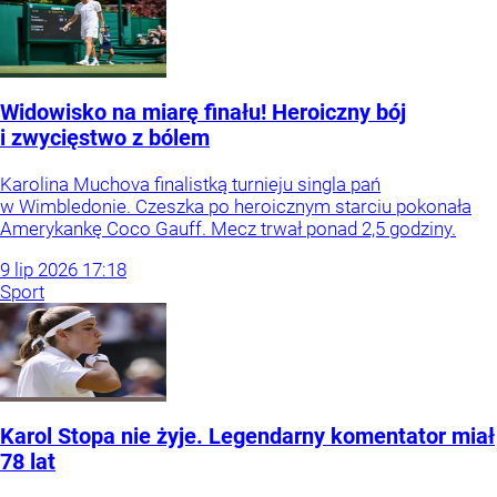
Widowisko na miarę finału! Heroiczny bój
i zwycięstwo z bólem
Karolina Muchova finalistką turnieju singla pań
w Wimbledonie. Czeszka po heroicznym starciu pokonała
Amerykankę Coco Gauff. Mecz trwał ponad 2,5 godziny.
9
lip
2026
17:18
Sport
Karol Stopa nie żyje. Legendarny komentator miał
78 lat