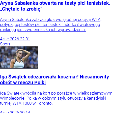
Aryna Sabalenka otwarta na testy płci tenisistek.
„Chętnie to zrobię”
Aryna Sabalenka zabrała głos ws. głośnej decyzji WTA,
dotyczącej testów płci tenisistek. Liderka światowego
rankingu jest zwolenniczką ich wprowadzenia.
4
sie
2026
22:01
Sport
Iga Świątek odczarowała koszmar! Niesamowity
obrót w meczu Polki
Iga Świątek wróciła na kort po porażce w wielkoszlemowym
Wimbledonie. Polka w dobrym stylu otworzyła kanadyjski
turniej WTA 1000 w Toronto.
4
sie
2026
20:14