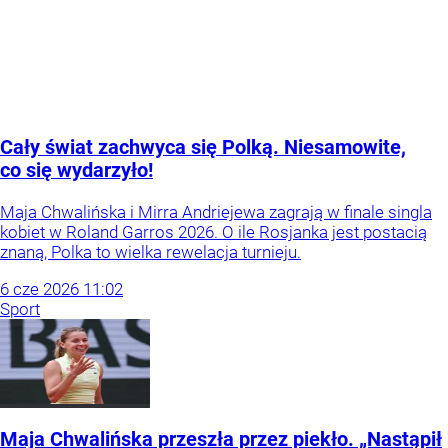
Cały świat zachwyca się Polką. Niesamowite,
co się wydarzyło!
Maja Chwalińska i Mirra Andriejewa zagrają w finale singla
kobiet w Roland Garros 2026. O ile Rosjanka jest postacią
znaną, Polka to wielka rewelacja turnieju.
6
cze
2026
11:02
Sport
Maja Chwalińska przeszła przez piekło. „Nastąpił