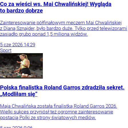
Co za wieści ws. Mai Chwalińskiej! Wygląda
to bardzo dobrze
Zainteresowanie półfinałowym meczem Mai Chwalińskiej
z Dianą Sznajder, było bardzo duże. Tylko przed telewizorami
zasiadło grubo ponad 1,5 miliona widzów.
5
cze
2026
14:29
Sport
Polska finalistka Roland Garros zdradziła sekret.
„Modliłam się”
Maja Chwalińska została finalistką Roland Garros 2026.
Wielki sukces przyniósł też ogromne zainteresowanie
postacią Polki ze strony światowych mediów.
5
cze
2026
9:06