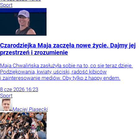
Sport
Czarodziejka Maja zaczęła nowe życie. Dajmy jej
przestrzeń i zrozumienie
Maja Chwalińska zasłużyła sobie na to, co się teraz dzieje.
Podziękowania, kwiaty, uściski, radość kibiców
i zainteresowanie mediów. Oby tylko z happy endem.
8
cze
2026
16:23
Sport
Maciej
Piasecki