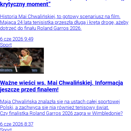
krytyczny moment”
Historia Mai Chwalińskiej, to gotowy scenariusz na film.
Mająca 24 lata tenisistka przeszła długą i krętą drogę, ażeby
dotrzeć do finału Roland Garros 2026.
6
cze
2026
9:49
Sport
Ważne wieści ws. Mai Chwalińskiej. Informacja
jeszcze przed finałem!
Maja Chwalińska znalazła się na ustach całej sportowej
Polski, a zachwyca się nią również tenisowy świat.
Czy finalistka Roland Garros 2026 zagra w Wimbledonie?
6
cze
2026
8:37
Sport