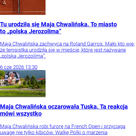
Tu urodziła się Maja Chwalińska. To miasto
to „polska Jerozolima”
Maja Chwalińska zachwyca na Roland Garros. Mało kto wie,
że tenisistka urodziła się w mieście, które jest nazywane
„polską Jerozolimą”.
6
cze
2026
13:30
Maja Chwalińska oczarowała Tuska. Ta reakcja
mówi wszystko
Maja Chwalińska robi furorę na French Open i przyciąga
uwagę nie tylko kibiców. Walkę Polki o marzenia