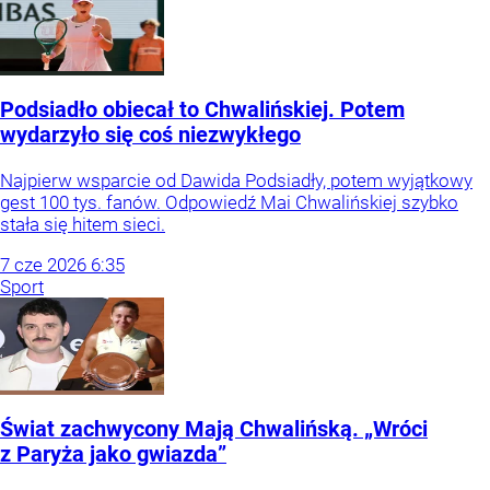
Podsiadło obiecał to Chwalińskiej. Potem
wydarzyło się coś niezwykłego
Najpierw wsparcie od Dawida Podsiadły, potem wyjątkowy
gest 100 tys. fanów. Odpowiedź Mai Chwalińskiej szybko
stała się hitem sieci.
7
cze
2026
6:35
Sport
Świat zachwycony Mają Chwalińską. „Wróci
z Paryża jako gwiazda”