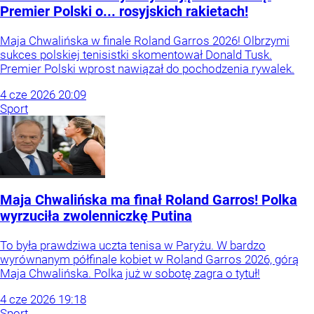
Premier Polski o... rosyjskich rakietach!
Maja Chwalińska w finale Roland Garros 2026! Olbrzymi
sukces polskiej tenisistki skomentował Donald Tusk.
Premier Polski wprost nawiązał do pochodzenia rywalek.
4
cze
2026
20:09
Sport
Maja Chwalińska ma finał Roland Garros! Polka
wyrzuciła zwolenniczkę Putina
To była prawdziwa uczta tenisa w Paryżu. W bardzo
wyrównanym półfinale kobiet w Roland Garros 2026, górą
Maja Chwalińska. Polka już w sobotę zagra o tytuł!
4
cze
2026
19:18
Sport