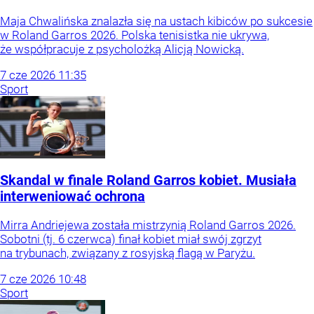
Maja Chwalińska znalazła się na ustach kibiców po sukcesie
w Roland Garros 2026. Polska tenisistka nie ukrywa,
że współpracuje z psycholożką Alicją Nowicką.
7
cze
2026
11:35
Sport
Skandal w finale Roland Garros kobiet. Musiała
interweniować ochrona
Mirra Andriejewa została mistrzynią Roland Garros 2026.
Sobotni (tj. 6 czerwca) finał kobiet miał swój zgrzyt
na trybunach, związany z rosyjską flagą w Paryżu.
7
cze
2026
10:48
Sport