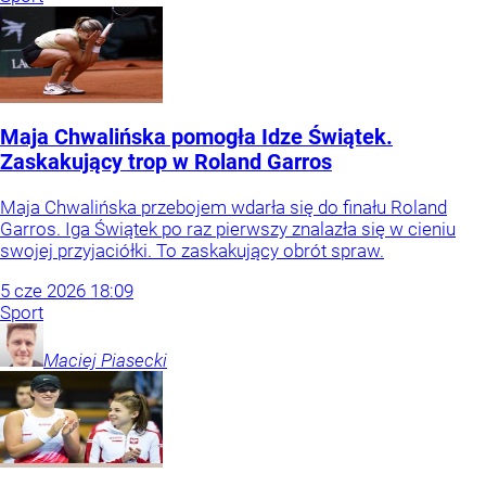
Maja Chwalińska pomogła Idze Świątek.
Zaskakujący trop w Roland Garros
Maja Chwalińska przebojem wdarła się do finału Roland
Garros. Iga Świątek po raz pierwszy znalazła się w cieniu
swojej przyjaciółki. To zaskakujący obrót spraw.
5
cze
2026
18:09
Sport
Maciej
Piasecki