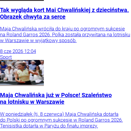
Tak wygląda kort Mai Chwalińskiej z dzieciństwa.
Obrazek chwyta za serce
Maja Chwalińska wróciła do kraju po ogromnym sukcesie
na Roland Garros 2026. Polka została przywitana na lotnisku
w Warszawie w wyjątkowy sposób.
8
cze
2026
12:04
Sport
Maja Chwalińska już w Polsce! Szaleństwo
na lotnisku w Warszawie
W poniedziałek (tj. 8 czerwca) Maja Chwalińska dotarła
do Polski po ogromnym sukcesie w Roland Garros 2026.
Tenisistka dotarła w Paryżu do finału imprezy.