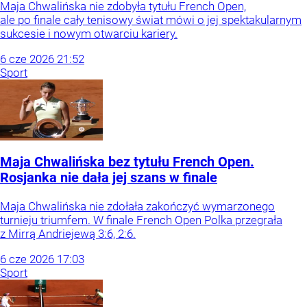
Maja Chwalińska nie zdobyła tytułu French Open,
ale po finale cały tenisowy świat mówi o jej spektakularnym
sukcesie i nowym otwarciu kariery.
6
cze
2026
21:52
Sport
Maja Chwalińska bez tytułu French Open.
Rosjanka nie dała jej szans w finale
Maja Chwalińska nie zdołała zakończyć wymarzonego
turnieju triumfem. W finale French Open Polka przegrała
z Mirrą Andriejewą 3:6, 2:6.
6
cze
2026
17:03
Sport