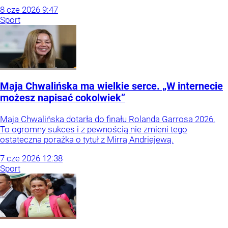
8
cze
2026
9:47
Sport
Maja Chwalińska ma wielkie serce. „W internecie
możesz napisać cokolwiek”
Maja Chwalińska dotarła do finału Rolanda Garrosa 2026.
To ogromny sukces i z pewnością nie zmieni tego
ostateczna porażka o tytuł z Mirrą Andriejewą.
7
cze
2026
12:38
Sport