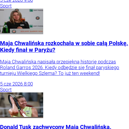
Sport
Maja Chwalińska rozkochała w sobie całą Polskę.
Kiedy finał w Paryżu?
Maja Chwalińska napisała przepiękną historię podczas
Roland Garros 2026. Kiedy odbędzie się finał paryskiego
turnieju Wielkiego Szlema? To już ten weekend!
5
cze
2026
8:00
Sport
Donald Tusk zachwycony Mają Chwalińską.